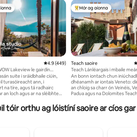
aíonna
Mór ag aíonna
aíonna
An-mhór ag aíonna
Meánrátáil 4.9 as 5, 449 léirmheas
4.9 (449)
Teach saoire
M
WOW Lakeview le gairdín
Teach Lánléargais i mbaile me
7 léirmheas
deach @GardaDoma
Marostica
asán suite i sráidbhaile ciúin,
An bonn iontach chun iniúchad
l turasóireacht ann, i
dhéanamh ar iontais Veneto: dí
t na tíre, agus tá radhairc
an chloig sa charr ón Veinéis, V
r an loch agus ar na sléibhte
Padua agus na Dolomites Teach saoire
mór galánta chun radhairc lánlé
 siúlóireacht, páirceanna uisce
chaisleán Marostica a athlucht
il tóir orthu ag lóistíní saoire ar cíos gar
anna ón taobh istigh, le
taitneamh a bhaint astu. Tá an 
 meascán de shuaimhneas agus
oiriúnach do pheataí agus inro
háin go bhfuil
foirfe do theaghlaigh, do ghrúp
hur in áirithe agat nuair a
lánúineacha agus do thaisteala
tú lenár dteaghlach GardaDoma
aonair. Tá 4 sheomra folctha, 4 sheomra