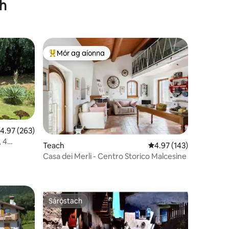
gh
Mór ag aíonna
An-mhór ag aíonna
eánrátáil 4.97 as 5, 263 léirmheas
4.97 (263)
, 4
Teach
Meánrátáil 4.97 as 5, 1
4.97 (143)
Casa dei Merli - Centro Storico Malcesine
Sáróstach
Sáróstach