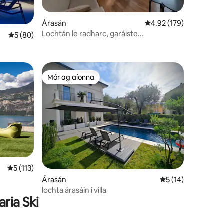
Árasán
Meánrátáil 4.92 as 5, 1
4.92 (179)
Lochtán le radharc, garáiste
Meánrátáil 5 as 5, 80 léirmheas
5 (80)
príobháideach, spásanna páirceála
Mór ag aíonna
Mór ag aíonna
Meánrátáil 5 as 5, 113 léirmheas
5 (113)
Árasán
Meánrátáil 5 as 5, 
5 (14)
lochta árasáin i villa
aria Ski