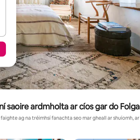
íní saoire ardmholta ar cíos gar do Folgar
faighte ag na tréimhsí fanachta seo mar gheall ar shuíomh, ar 