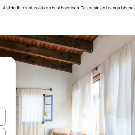
Aistríodh roinnt eolais go huathoibríoch. 
Taispeáin an teanga bhuna
le saigheadeochracha suas agus síos nó déan iniúchadh trí thadhall nó 