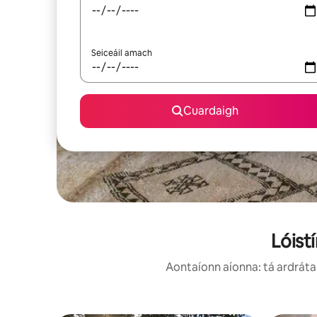
Seiceáil amach
Cuardaigh
Lóist
Aontaíonn aíonna: tá ardráta 