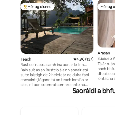
Mór ag aíonna
Mór ag 
An-mhór ag aíonna
Mór ag 
Árasán
Stiúideo 
Teach
Meánrátáil 4.96 as 5, 13
4.96 (137)
príobhái
Tá ár n-ár
Rustico ina seasamh ina aonar le linn
nach bhfui
snámha ar feadh suas le 8 pers
Bain sult as an Rustcio álainn aonair atá
dtuaiscear
suite laistigh de 2 heicteár de dúlra faoi
iontacha a
chosaint (tógann tú an teach iomlán ar
uaidh. Bain taitneamh as rochtain éasca
cíos, níl aon seomraí comhroinnte ná
ar spóirt,
Saoráidí a bhfu
aíonna eile ann). Lena chois sin, is duitse
agus leide
amháin an linn snámha éigríche 50
haghaidh
méadar cearnach! 4 sheomra leapa, 3
d'eachtraíocht. Ní ham
sheomra folctha, cistin eisiach agus
árasán á c
Póirse mór. Sroicheann tú an
fhanann 
seansráidbhaile barántúil Iodálach