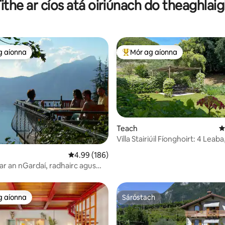
ithe ar cíos atá oiriúnach do theaghlai
g aíonna
Mór ag aíonna
 ag aíonna
An-mhór ag aíonna
11 léirmheas
Teach
M
Villa Stairiúil Fíonghoirt: 4 Leaba
Seomra Folctha & Gairdín
Meánrátáil 4.99 as 5, 186 léirmheas
4.99 (186)
 ar an nGardaí, radhairc agus
gean
g aíonna
Sáróstach
 ag aíonna
Sáróstach