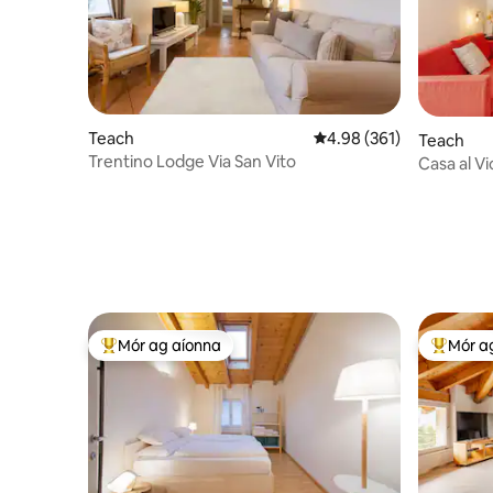
Teach
Meánrátáil 4.98 as 5, 36
4.98 (361)
Teach
Trentino Lodge Via San Vito
Casa al Vi
Mór ag aíonna
Mór a
An-mhór ag aíonna
An-mhór