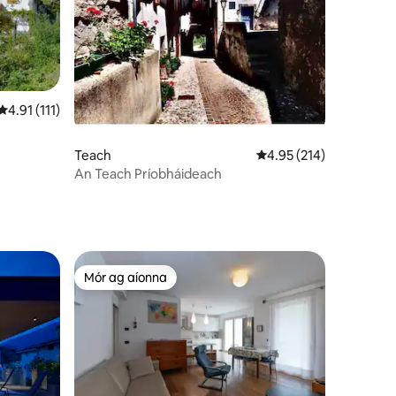
Meánrátáil 4.91 as 5, 111 léirmheas
4.91 (111)
Teach
Meánrátáil 4.95 as 5, 2
4.95 (214)
An Teach Príobháideach
Mór ag aíonna
Mór ag aíonna