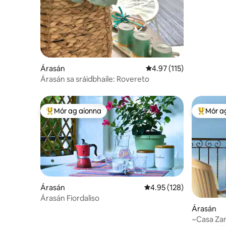
Árasán
Meánrátáil 4.97 as 5, 1
4.97 (115)
Árasán sa sráidbhaile: Rovereto
Mór ag aíonna
Mór a
An-mhór ag aíonna
An-mhór
Árasán
Meánrátáil 4.95 as 5, 12
4.95 (128)
Árasán Fiordaliso
Árasán
~Casa Zan