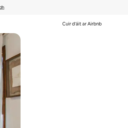
idh
Cuir d'áit ar Airbnb
svaidhpeáil.