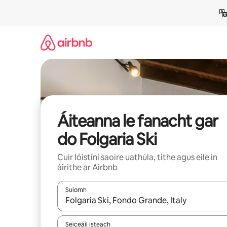
Léim
chuig
ábhar
Áiteanna le fanacht gar
do Folgaria Ski
Cuir lóistíní saoire uathúla, tithe agus eile in
áirithe ar Airbnb
Suíomh
Nuair a bheidh torthaí ar fáil, déan nascleanúint 
Seiceáil isteach