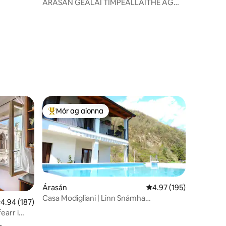
ÁRASÁN GEALAÍ TIMPEALLAITHE AG
AN DÚLRA
Mór ag aíonna
An-mhór ag aíonna
Árasán
Meánrátáil 4.97 as 5, 1
4.97 (195)
Casa Modigliani | Linn Snámha
eánrátáil 4.94 as 5, 187 léirmheas
4.94 (187)
Phríobháideach agus Radharc
earr i