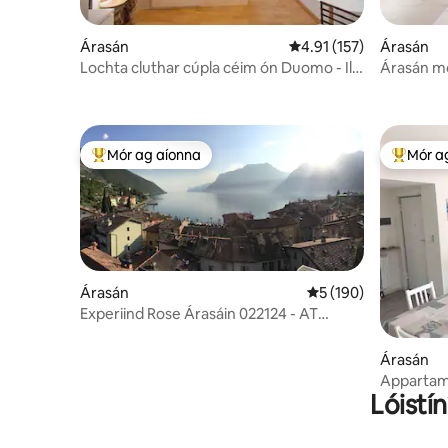
Árasán
Meánrátáil 4.91 as 5, 1
4.91 (157)
Árasán
Lochta cluthar cúpla céim ón Duomo - Il
Árasán mó
Blu
Mór ag aíonna
Mór a
An-mhór ag aíonna
An-mhór
Árasán
Meánrátáil 5 as 5, 1
5 (190)
Experiind Rose Árasáin 022124 - AT
-815342
Árasán
Appartame
Lóistín
-484363