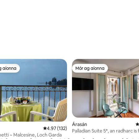
15 léirmheas
g aíonna
Mór ag aíonna
 ag aíonna
Mór ag aíonna
8 léirmheas
Árasán
M
Meánrátáil 4.97 as 5, 132 léirmheas
4.97 (132)
Palladian Suite 5*, an radharc is f
etti ~ Malcesine, Loch Garda
Vicenza