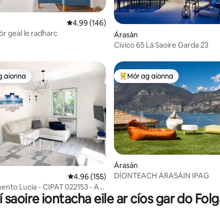
57 léirmheas
Meánrátáil 4.99 as 5, 146 léirmheas
4.99 (146)
r geal le radharc
Árasán
Civico 65 Lá Saoire Garda 23
g aíonna
Mór ag aíonna
 ag aíonna
An-mhór ag aíonna
90 léirmheas
Árasán
DÍONTEACH ÁRASÁIN IPAG
Meánrátáil 4.96 as 5, 155 léirmheas
4.96 (155)
nto Lucia - CIPAT 022153 - AT
í saoire iontacha eile ar cíos gar do Folg