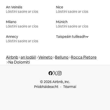
An Veinéis
Nice
Lóistíní saoire ar cíos
Lóistíní saoire ar cíos
Milano
Múnich
Lóistíní saoire ar cíos
Lóistíní saoire ar cíos
Annecy
Taispeáin tuilleadh
Lóistíní saoire ar cíos
Airbnb
an Iodáil
Veineto
Belluno
Rocca Pietore
Na Dolomiti
© 2026 Airbnb, Inc.
Príobháideacht
Téarmaí