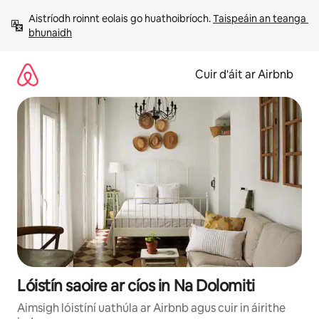
Léim
Aistríodh roinnt eolais go huathoibríoch. 
Taispeáin an teanga 
chuig
bhunaidh
ábhar
Cuir d'áit ar Airbnb
Lóistín saoire ar cíos in Na Dolomiti
Aimsigh lóistíní uathúla ar Airbnb agus cuir in áirithe