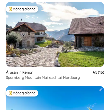
Mór ag aíonna
An-mhór ag aíonna
Árasán in Renon
Meánrátáil
5 (16)
Spornberg Mountain Maireachtáil Nordberg
Mór ag aíonna
An-mhór ag aíonna