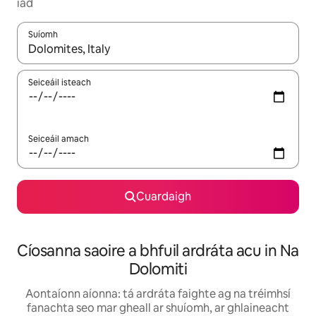
iad
Suíomh
Nuair a bheidh torthaí ar fáil, déan nascleanúint le saigheadeoc
Seiceáil isteach
Seiceáil amach
Cuardaigh
Cíosanna saoire a bhfuil ardráta acu in Na
Dolomiti
Aontaíonn aíonna: tá ardráta faighte ag na tréimhsí
fanachta seo mar gheall ar shuíomh, ar ghlaineacht