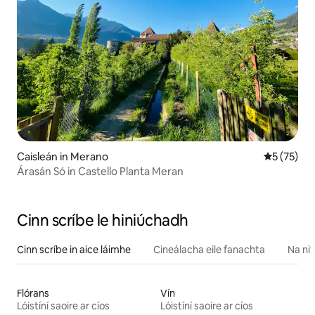
Caisleán in Merano
Meánrátáil
5 (75)
Árasán Só in Castello Planta Meran
Cinn scríbe le hiniúchadh
Cinn scríbe in aice láimhe
Cineálacha eile fanachta
Na nit
Flórans
Vín
Lóistíní saoire ar cíos
Lóistíní saoire ar cíos