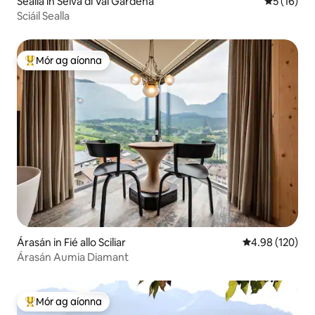
Sealla in Selva di Val Gardena
Meánrátáil
5 (16)
Sciáil Sealla
Mór ag aíonna
An-mhór ag aíonna
Árasán in Fié allo Sciliar
Meánrátáil 4.98
4.98 (120)
Árasán Aumia Diamant
Mór ag aíonna
An-mhór ag aíonna