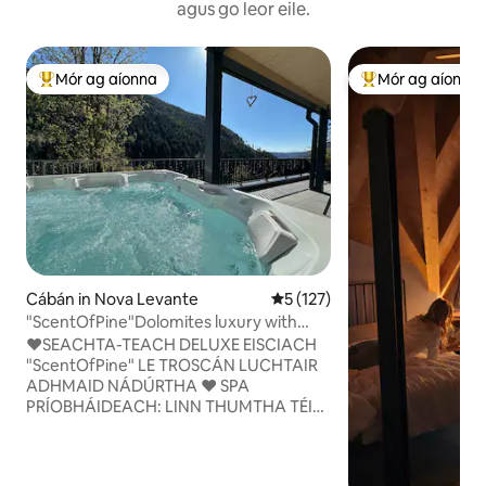
agus go leor eile.
Mór ag aíonna
Mór ag aíonna
An-mhór ag aíonna
An-mhór ag aíon
Cábán in Nova Levante
Meánrátáil 5 as 5, 127 léirmh
5 (127)
"ScentOfPine"Dolomites luxury with
whrilpool&sauna
♥️SEACHTA-TEACH DELUXE EISCIACH
"ScentOfPine" LE TROSCÁN LUCHTAIR
ADHMAID NÁDÚRTHA ♥️ SPA
PRÍOBHÁIDEACH: LINN THUMTHA TÉITE
IONTACH AGUS SAUNA FHÓIRSEACH +
RADHARC IONTACH AR NA DOLAITÍTÍ
♥️LÁR NA CATHRACH BOLZANO 25