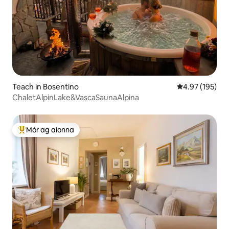
Teach in Bosentino
Meánrátáil 4.97
4.97 (195)
ChaletAlpinLake&VascaSaunaAlpina
Mór ag aíonna
An-mhór ag aíonna