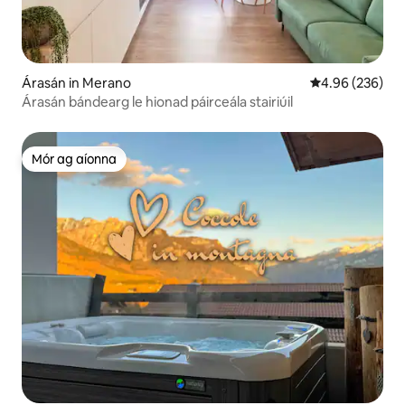
Árasán in Merano
Meánrátáil 4.96
4.96 (236)
Árasán bándearg le hionad páirceála stairiúil
Mór ag aíonna
Mór ag aíonna