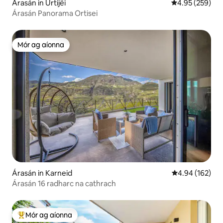
Árasán in Urtijëi
Meánrátáil 4.95
4.95 (259)
Árasán Panorama Ortisei
Mór ag aíonna
Mór ag aíonna
Árasán in Karneid
Meánrátáil 4.94
4.94 (162)
Árasán 16 radharc na cathrach
Mór ag aíonna
An-mhór ag aíonna