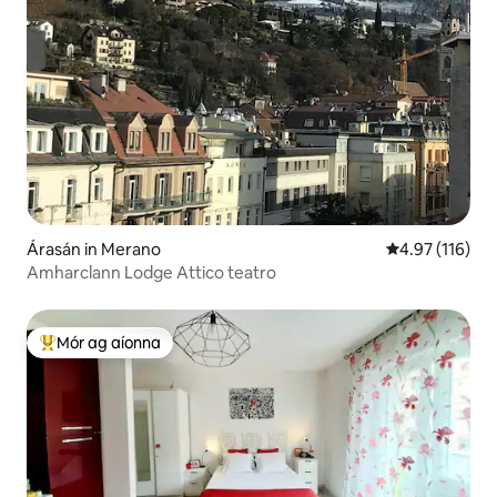
Árasán in Merano
Meánrátáil 4.9
4.97 (116)
Amharclann Lodge Attico teatro
Mór ag aíonna
An-mhór ag aíonna