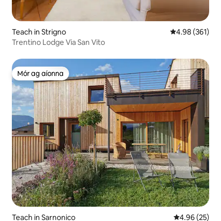
Teach in Strigno
Meánrátáil 4.98
4.98 (361)
Trentino Lodge Via San Vito
Mór ag aíonna
Mór ag aíonna
Teach in Sarnonico
Meánrátáil 4.9
4.96 (25)