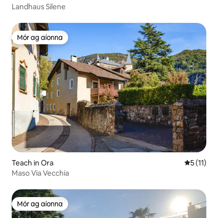
Landhaus Silene
Mór ag aíonna
Mór ag aíonna
Teach in Ora
Meánrátáil
5 (11)
Maso Via Vecchia
Mór ag aíonna
Mór ag aíonna