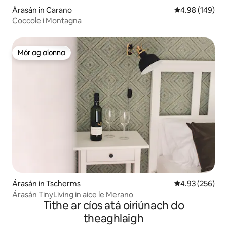
Árasán in Carano
Meánrátáil 4.98
4.98 (149)
Coccole i Montagna
Mór ag aíonna
Mór ag aíonna
Árasán in Tscherms
Meánrátáil 4.93
4.93 (256)
Árasán TinyLiving in aice le Merano
Tithe ar cíos atá oiriúnach do
theaghlaigh