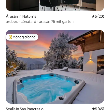
Árasán in Naturns
Meánrátáil 
5 (20)
arduus - cónaí ard - árasán 75 mit garten
Mór ag aíonna
An-mhór ag aíonna
Sealla in San Pancrazio
Meánrátáil
5 (45)