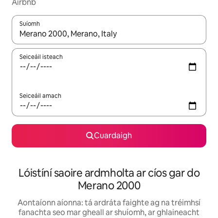
Airbnb
Suíomh
Nuair a bheidh torthaí ar fáil, déan nascleanúint le saigheadeoc
Seiceáil isteach
Seiceáil amach
Cuardaigh
Lóistíní saoire ardmholta ar cíos gar do
Merano 2000
Aontaíonn aíonna: tá ardráta faighte ag na tréimhsí
fanachta seo mar gheall ar shuíomh, ar ghlaineacht