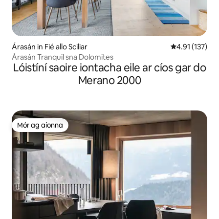
Árasán in Fié allo Sciliar
Meánrátáil 4.9
4.91 (137)
Árasán Tranquil sna Dolomites
Lóistíní saoire iontacha eile ar cíos gar do
Merano 2000
Mór ag aíonna
Mór ag aíonna