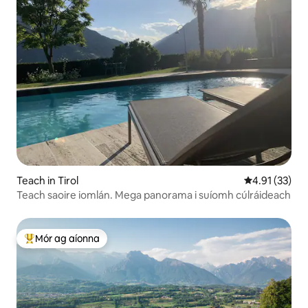
Teach in Tirol
Meánrátáil 4.
4.91 (33)
Teach saoire iomlán. Mega panorama i suíomh cúlráideach
Mór ag aíonna
An-mhór ag aíonna