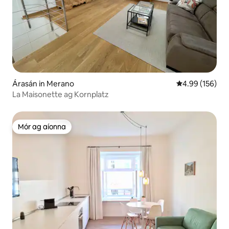
Árasán in Merano
Meánrátáil 4.99
4.99 (156)
La Maisonette ag Kornplatz
Mór ag aíonna
Mór ag aíonna