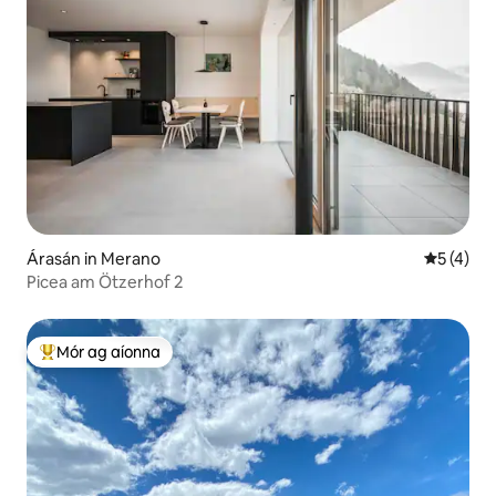
Árasán in Merano
Meánrátái
5 (4)
Picea am Ötzerhof 2
Mór ag aíonna
An-mhór ag aíonna