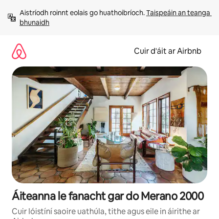
Léim
Aistríodh roinnt eolais go huathoibríoch. 
Taispeáin an teanga 
chuig
bhunaidh
ábhar
Cuir d'áit ar Airbnb
Áiteanna le fanacht gar do Merano 2000
Cuir lóistíní saoire uathúla, tithe agus eile in áirithe ar