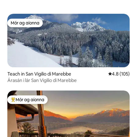
Mór ag aíonna
Mór ag aíonna
Teach in San Vigilio di Marebbe
Meánrátáil 4.8
4.8 (105)
Árasán i lár San Vigilio di Marebbe
Mór ag aíonna
An-mhór ag aíonna