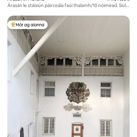
Árasán le stáisiún páirceála faoi thalamh/10 nóiméad. Siúl
go dtí an lár
Mór ag aíonna
An-mhór ag aíonna