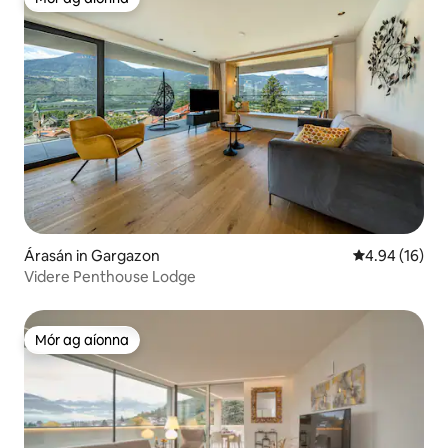
Mór ag aíonna
Árasán in Gargazon
Meánrátáil 4.9
4.94 (16)
Videre Penthouse Lodge
Mór ag aíonna
Mór ag aíonna