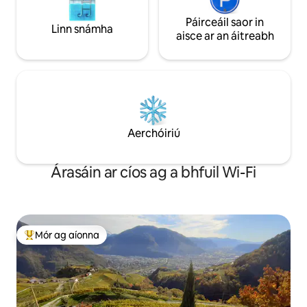
Páirceáil saor in
Linn snámha
aisce ar an áitreabh
Aerchóiriú
Árasáin ar cíos ag a bhfuil Wi-Fi
Mór ag aíonna
An-mhór ag aíonna