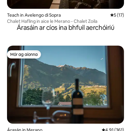
Teach in Avelengo di Sopra
Meánrátáil
5 (17)
Chalet Hafling in aice le Merano - Chalet Zoila
Árasáin ar cíos ina bhfuil aerchóiriú
Mór ag aíonna
Mór ag aíonna
Árasán in Merano
Meánrátáil 4.9
4.91 (361)