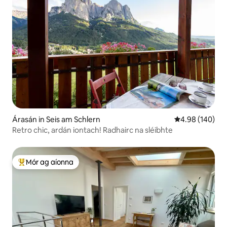
Árasán in Seis am Schlern
Meánrátáil 4.98
4.98 (140)
Retro chic, ardán iontach! Radhairc na sléibhte
Mór ag aíonna
An-mhór ag aíonna