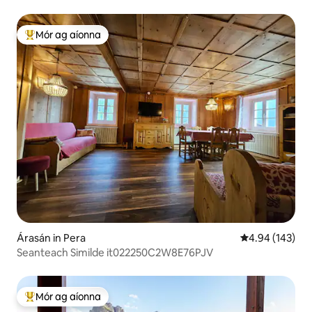
Mór ag aíonna
An-mhór ag aíonna
Árasán in Pera
Meánrátáil 4.94
4.94 (143)
Seanteach Similde it022250C2W8E76PJV
Mór ag aíonna
An-mhór ag aíonna