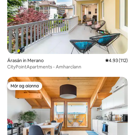
Árasán in Merano
Meánrátáil 4.9
4.93 (112)
CityPointApartments - Amharclann
Mór ag aíonna
Mór ag aíonna