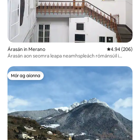
Árasán in Merano
Meánrátáil 4.94
4.94 (206)
Árasán aon seomra leapa neamhspleách rómánsúil i
gcroílár lár na cathrach
Mór ag aíonna
Mór ag aíonna