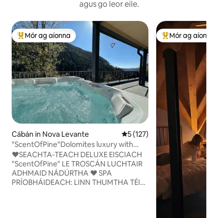
agus go leor eile.
Mór ag aíonna
Mór ag aíonna
An-mhór ag aíonna
An-mhór ag aíon
Cábán in Nova Levante
Meánrátáil 5 as 5, 127 léirmh
5 (127)
"ScentOfPine"Dolomites luxury with
whrilpool&sauna
♥️SEACHTA-TEACH DELUXE EISCIACH
"ScentOfPine" LE TROSCÁN LUCHTAIR
ADHMAID NÁDÚRTHA ♥️ SPA
PRÍOBHÁIDEACH: LINN THUMTHA TÉITE
IONTACH AGUS SAUNA FHÓIRSEACH +
RADHARC IONTACH AR NA DOLAITÍTÍ
♥️LÁR NA CATHRACH BOLZANO 25