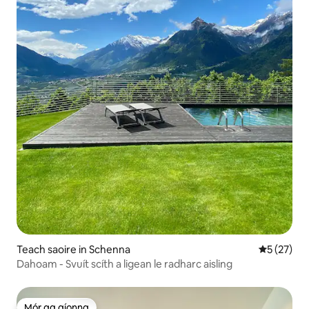
Teach saoire in Schenna
Meánrátáil
5 (27)
Dahoam - Svuít scíth a ligean le radharc aisling
Mór ag aíonna