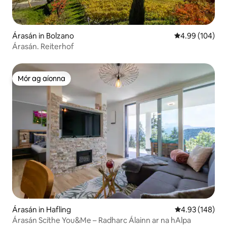
Árasán in Bolzano
Meánrátáil 4.99
4.99 (104)
Árasán. Reiterhof
Mór ag aíonna
Mór ag aíonna
Árasán in Hafling
Meánrátáil 4.93
4.93 (148)
Árasán Scíthe You&Me – Radharc Álainn ar na hAlpa