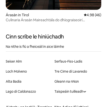
Árasán in Tirol
Meánrátáil 4.9
4.98 (46)
Culinaria Árasán Maireachtála do dhíograiseoirí
cócaireachta
Cinn scríbe le hiniúchadh
Na nithe is fiú a fheiceáil in aice láimhe
Seiser Alm
Serfaus-Fiss-Ladis
Loch Molveno
Tre Cime di Lavaredo
Alta Badia
Gleann na nNon
Lago di Caldonazzo
Taispeáin tuilleadh