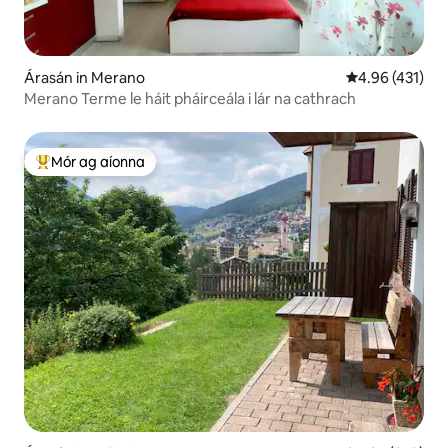
Árasán in Merano
Meánrátáil 4.96
4.96 (431)
Merano Terme le háit pháirceála i lár na cathrach
Mór ag aíonna
An-mhór ag aíonna