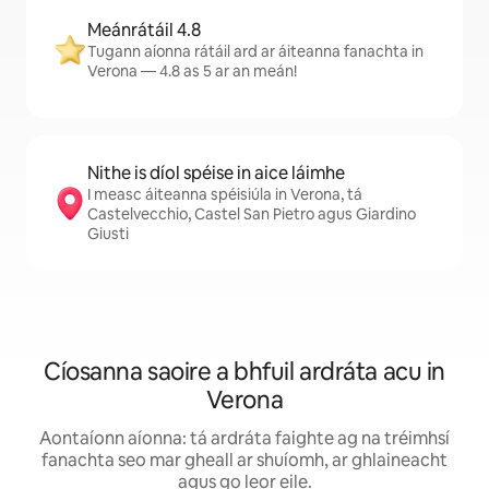
Meánrátáil 4.8
Tugann aíonna rátáil ard ar áiteanna fanachta in
Verona — 4.8 as 5 ar an meán!
Nithe is díol spéise in aice láimhe
I measc áiteanna spéisiúla in Verona, tá
Castelvecchio, Castel San Pietro agus Giardino
Giusti
Cíosanna saoire a bhfuil ardráta acu in
Verona
Aontaíonn aíonna: tá ardráta faighte ag na tréimhsí
fanachta seo mar gheall ar shuíomh, ar ghlaineacht
agus go leor eile.