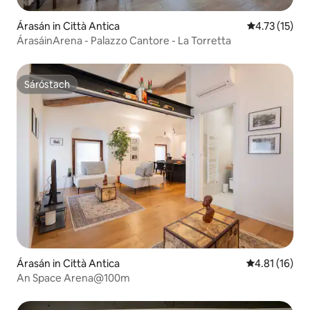
Árasán in Città Antica
Meánrátáil 4.
4.73 (15)
ÁrasáinArena - Palazzo Cantore - La Torretta
Sáróstach
Sáróstach
Árasán in Città Antica
Meánrátáil 4.
4.81 (16)
An Space Arena@100m