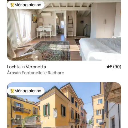
Mór ag aíonna
An-mhór ag aíonna
Lochta in Veronetta
Meánrátáil 
5 (90)
Árasán Fontanelle le Radharc
Mór ag aíonna
An-mhór ag aíonna