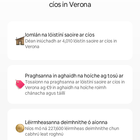
cíos in Verona
Iomlán na lóistíní saoire ar cíos
Déan iniúchadh ar 4,010 lóistín saoire ar cíos in
Verona
Praghsanna in aghaidh na hoíche ag tosú ar
Tosaíonn na praghsanna ar lóistíní saoire ar cíos in
Verona ag €9 in aghaidh na hoíche roimh
chánacha agus táillí
Léirmheasanna deimhnithe ó aíonna
Níos mó ná 227,600 léirmheas deimhnithe chun
cabhrú leat roghnú