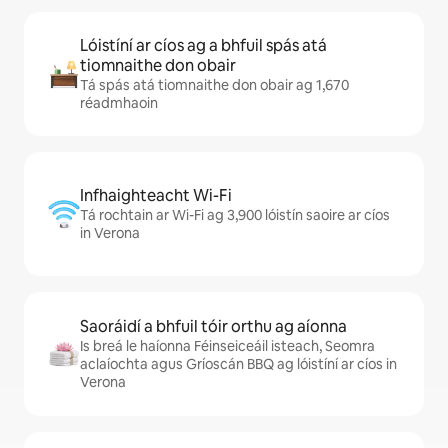
Lóistíní ar cíos ag a bhfuil spás atá
tiomnaithe don obair
Tá spás atá tiomnaithe don obair ag 1,670
réadmhaoin
Infhaighteacht Wi-Fi
Tá rochtain ar Wi-Fi ag 3,900 lóistín saoire ar cíos
in Verona
Saoráidí a bhfuil tóir orthu ag aíonna
Is breá le haíonna Féinseiceáil isteach, Seomra
aclaíochta agus Gríoscán BBQ ag lóistíní ar cíos in
Verona