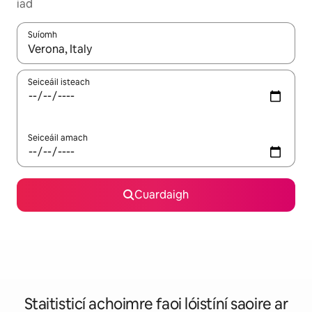
iad
Suíomh
Nuair a bheidh torthaí ar fáil, déan nascleanúint le saigheadeoc
Seiceáil isteach
Seiceáil amach
Cuardaigh
Staitisticí achoimre faoi lóistíní saoire ar