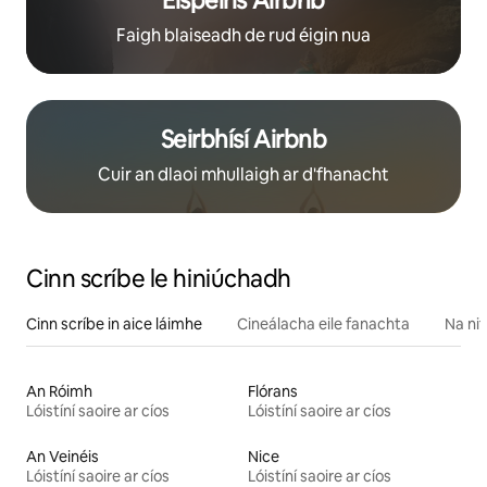
Eispéiris Airbnb
Faigh blaiseadh de rud éigin nua
Seirbhísí Airbnb
Cuir an dlaoi mhullaigh ar d'fhanacht
Cinn scríbe le hiniúchadh
Cinn scríbe in aice láimhe
Cineálacha eile fanachta
Na nit
An Róimh
Flórans
Lóistíní saoire ar cíos
Lóistíní saoire ar cíos
An Veinéis
Nice
Lóistíní saoire ar cíos
Lóistíní saoire ar cíos