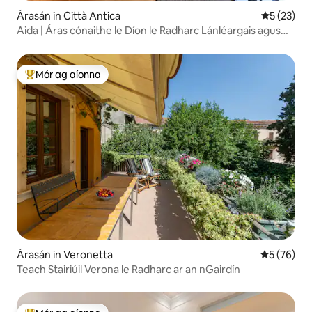
Árasán in Città Antica
Meánrátáil
5 (23)
Aida | Áras cónaithe le Díon le Radharc Lánléargais agus
Seomra Allais
Mór ag aíonna
An-mhór ag aíonna
Árasán in Veronetta
Meánrátáil 
5 (76)
Teach Stairiúil Verona le Radharc ar an nGairdín