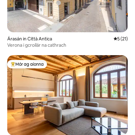
Árasán in Città Antica
Meánrátáil
5 (21)
Verona i gcroílár na cathrach
Mór ag aíonna
An-mhór ag aíonna