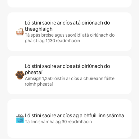
Lóistíní saoire ar cíos atá oiriúnach do
theaghlaigh
Tá spás breise agus saoráidí atá oiriúnach do
pháistí ag 1,130 réadmhaoin
Lóistíní saoire ar cíos atá oiriúnach do
pheataí
Aimsigh 1,250 lóistín ar cíos a chuireann fáilte
roimh pheataí
Lóistíní saoire ar cíos ag a bhfuil linn snámha
Tá linn snámha ag 30 réadmhaoin