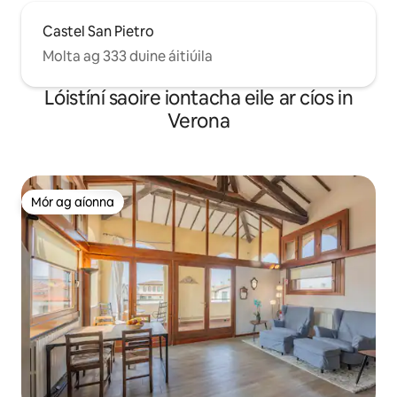
Castel San Pietro
Molta ag 333 duine áitiúila
Lóistíní saoire iontacha eile ar cíos in
Verona
Mór ag aíonna
Mór ag aíonna