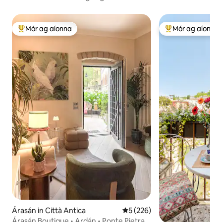
Mór ag aíonna
Mór ag aíonna
An-mhór ag aíonna
An-mhór ag aíon
Árasán in Città Antica
Meánrátáil 5 as 5, 226 léirmh
5 (226)
Árasán Boutique • Ardán • Ponte Pietra