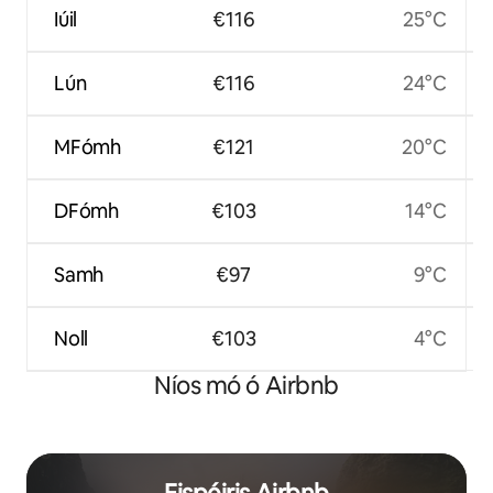
Iúil
€116
25°C
Lún
€116
24°C
MFómh
€121
20°C
DFómh
€103
14°C
Samh
€97
9°C
Noll
€103
4°C
Níos mó ó Airbnb