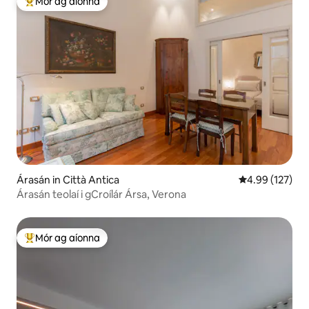
Mór ag aíonna
An-mhór ag aíonna
Árasán in Città Antica
Meánrátáil 4.99
4.99 (127)
Árasán teolaí i gCroílár Ársa, Verona
Mór ag aíonna
An-mhór ag aíonna