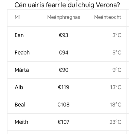
Cén uair is fearr le dul chuig Verona?
Mí
Meánphraghas
Meánteocht
Ean
€93
3°C
Feabh
€94
5°C
Márta
€90
9°C
Aib
€119
13°C
Beal
€108
18°C
Meith
€107
23°C