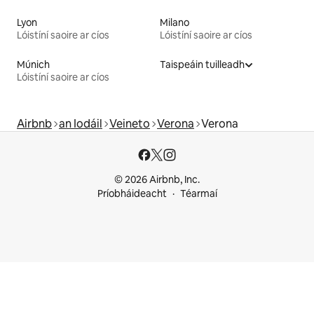
Lyon
Milano
Lóistíní saoire ar cíos
Lóistíní saoire ar cíos
Múnich
Taispeáin tuilleadh
Lóistíní saoire ar cíos
Airbnb
an Iodáil
Veineto
Verona
Verona
© 2026 Airbnb, Inc.
Príobháideacht
Téarmaí