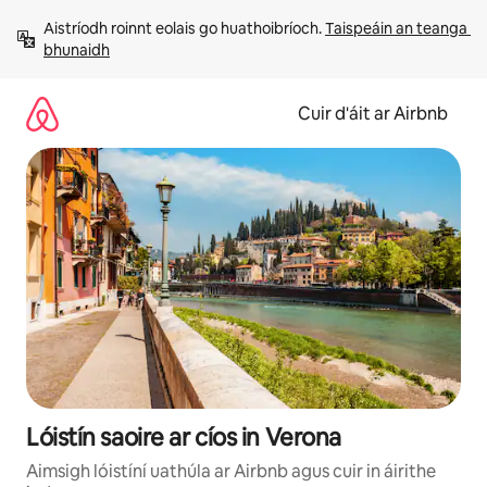
Léim
Aistríodh roinnt eolais go huathoibríoch. 
Taispeáin an teanga 
chuig
bhunaidh
ábhar
Cuir d'áit ar Airbnb
Lóistín saoire ar cíos in Verona
Aimsigh lóistíní uathúla ar Airbnb agus cuir in áirithe