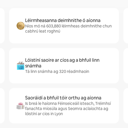
Léirmheasanna deimhnithe ó aíonna
Níos mó ná 603,880 léirmheas deimhnithe chun
cabhrú leat roghnú
Lóistíní saoire ar cíos ag a bhfuil linn
snámha
Tá linn snámha ag 320 réadmhaoin
Saoráidí a bhfuil tóir orthu ag aíonna
Is breá le haíonna Féinseiceáil isteach, Tréimhsí
fanachta míosúla agus Seomra aclaíochta ag
lóistíní ar cíos in Lyon