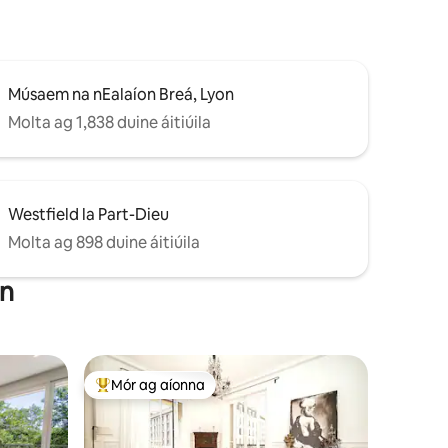
Músaem na nEalaíon Breá, Lyon
Molta ag 1,838 duine áitiúila
Westfield la Part-Dieu
Molta ag 898 duine áitiúila
on
Mór ag aíonna
An-mhór ag aíonna