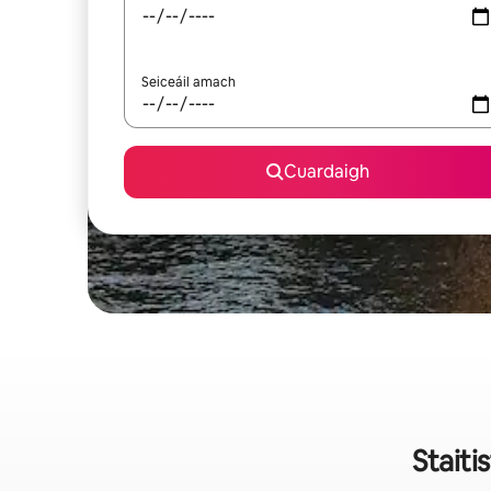
Seiceáil amach
Cuardaigh
Staiti