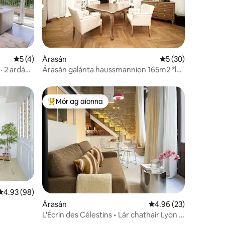
Meánrátáil 5 as 5, 4 léirmheas
5 (4)
Árasán
Meánrátáil 5 as 5, 
5 (30)
 2 ardán ·
Árasán galánta haussmannien 165m2 *lár
Lyon*4réalta
Mór ag aíonna
An-mhór ag aíonna
Meánrátáil 4.93 as 5, 98 léirmheas
4.93 (98)
Árasán
Meánrátáil 4.96 as 5, 
4.96 (23)
L'Écrin des Célestins • Lár chathair Lyon •
Aerchóiriú