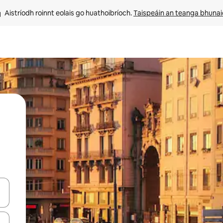
Aistríodh roinnt eolais go huathoibríoch. 
Taispeáin an teanga bhuna
le saigheadeochracha suas agus síos nó déan iniúchadh trí thadhall nó 