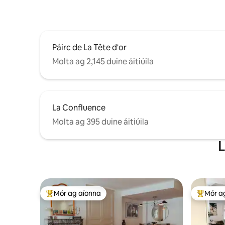
Páirc de La Tête d'or
Molta ag 2,145 duine áitiúila
La Confluence
Molta ag 395 duine áitiúila
L
Mór ag aíonna
Mór a
An-mhór ag aíonna
An-mhór