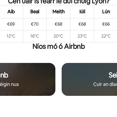
Cén uair is fearr le dul chuig Lyon?
Aib
Beal
Meith
Iúil
Lún
€69
€70
€68
€68
€66
12°C
16°C
20°C
23°C
22°C
Níos mó ó Airbnb
bnb
Se
éigin nua
Cuir an dla