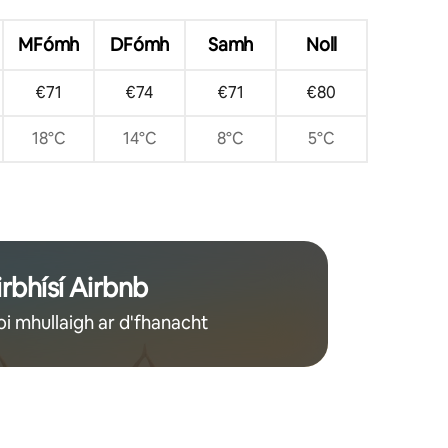
MFómh
DFómh
Samh
Noll
€71
€74
€71
€80
18°C
14°C
8°C
5°C
irbhísí Airbnb
oi mhullaigh ar d'fhanacht