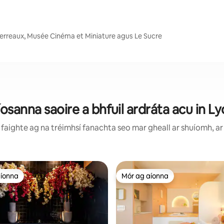
 Terreaux, Musée Cinéma et Miniature agus Le Sucre
osanna saoire a bhfuil ardráta acu in L
faighte ag na tréimhsí fanachta seo mar gheall ar shuíomh, ar 
aíonna
Mór ag aíonna
aíonna
Mór ag aíonna