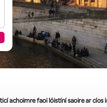
sticí achoimre faoi lóistíní saoire ar cíos 