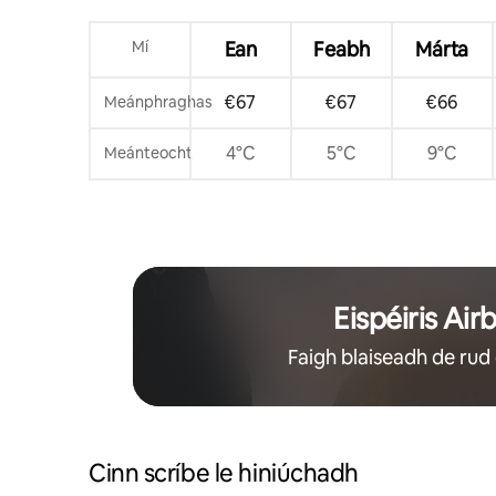
Mí
Ean
Feabh
Márta
€67
€67
€66
Meánphraghas
4°C
5°C
9°C
Meánteocht
Eispéiris Air
Faigh blaiseadh de rud 
Cinn scríbe le hiniúchadh