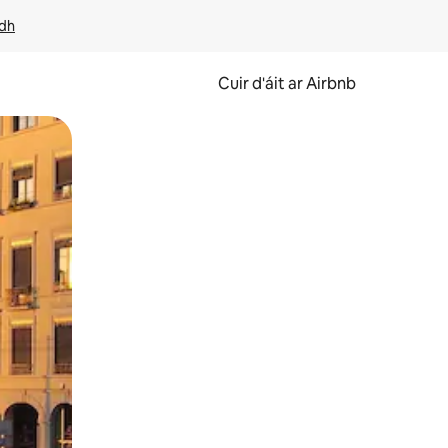
idh
Cuir d'áit ar Airbnb
svaidhpeáil.