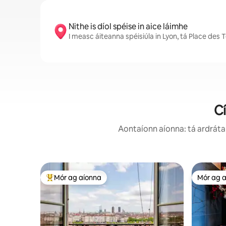
Nithe is díol spéise in aice láimhe
I measc áiteanna spéisiúla in Lyon, tá Place des
Cí
Aontaíonn aíonna: tá ardráta 
Mór ag aíonna
Mór ag 
An-mhór ag aíonna
Mór ag 