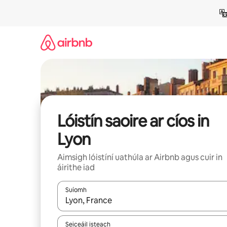
Léim
chuig
ábhar
Lóistín saoire ar cíos in
Lyon
Aimsigh lóistíní uathúla ar Airbnb agus cuir in
áirithe iad
Suíomh
Nuair a bheidh torthaí ar fáil, déan nascleanúint 
Seiceáil isteach