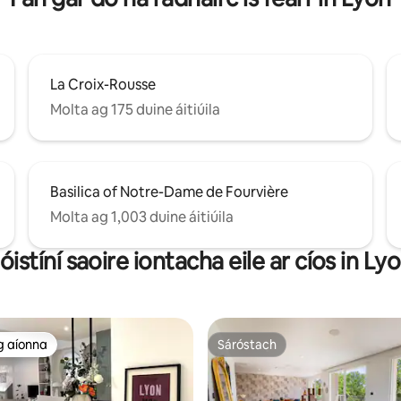
La Croix-Rousse
Molta ag 175 duine áitiúila
Basilica of Notre-Dame de Fourvière
Molta ag 1,003 duine áitiúila
óistíní saoire iontacha eile ar cíos in Ly
g aíonna
Sáróstach
 ag aíonna
Sáróstach