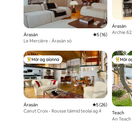
Árasán
Archie 62,
Árasán
Meánrátáil 5 as 5, 
5 (16)
Le Mercière - Árasán só
Mór ag aíonna
Mór a
An-mhór ag aíonna
An-mhór
Árasán
Meánrátáil 5 as 5, 
5 (26)
Canut Croix - Rousse táimid teolaí ag 4
Teach
An Teach