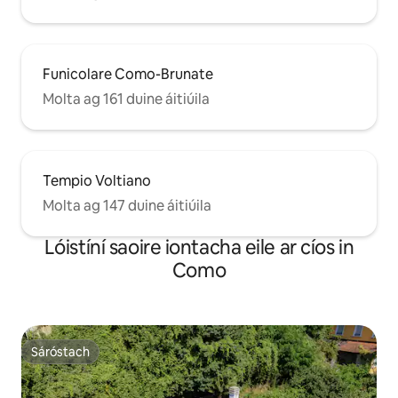
Funicolare Como-Brunate
Molta ag 161 duine áitiúila
Tempio Voltiano
Molta ag 147 duine áitiúila
Lóistíní saoire iontacha eile ar cíos in
Como
Sáróstach
Sáróstach