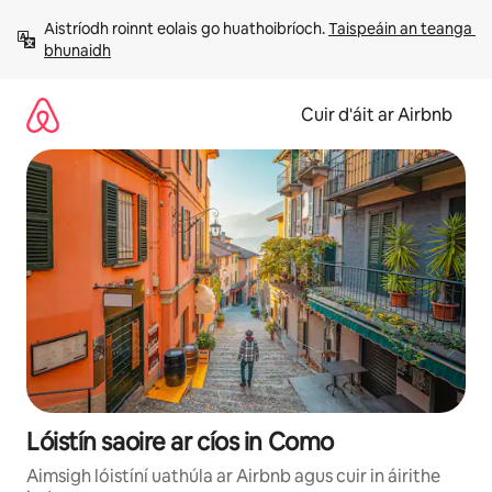
Léim
Aistríodh roinnt eolais go huathoibríoch. 
Taispeáin an teanga 
chuig
bhunaidh
ábhar
Cuir d'áit ar Airbnb
Lóistín saoire ar cíos in Como
Aimsigh lóistíní uathúla ar Airbnb agus cuir in áirithe