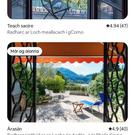
Teach saoire
Meánrátáil 4.9
4.94 (47)
Radharc ar Loch meallacach i gComo
Mór ag aíonna
Mór ag aíonna
Árasán
Meánrátáil 4.
4.9 (40)