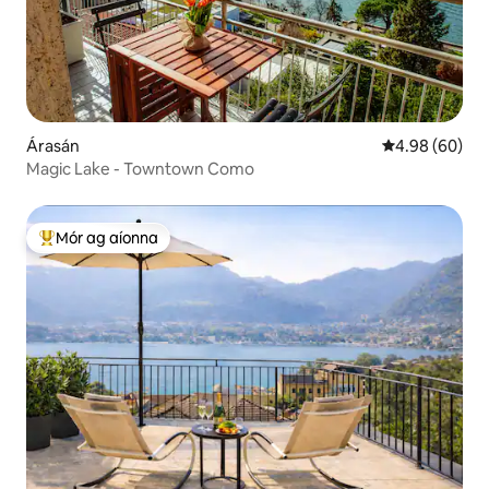
Árasán
Meánrátáil 4.9
4.98 (60)
Magic Lake - Towntown Como
Mór ag aíonna
An-mhór ag aíonna