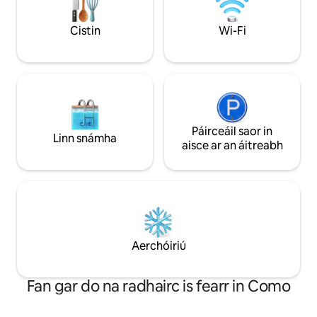
iomlán fáilteora, s
phearsanta agus t
Cistin
Wi-Fi
thiomnaithe, cinnt
sómasach ar Loch
Páirceáil saor in
Linn snámha
aisce ar an áitreabh
Aerchóiriú
Fan gar do na radhairc is fearr in Como