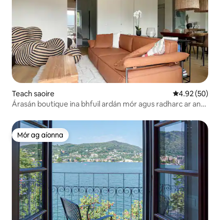
Teach saoire
Meánrátáil 4.9
4.92 (50)
Árasán boutique ina bhfuil ardán mór agus radharc ar an
loch
Mór ag aíonna
Mór ag aíonna