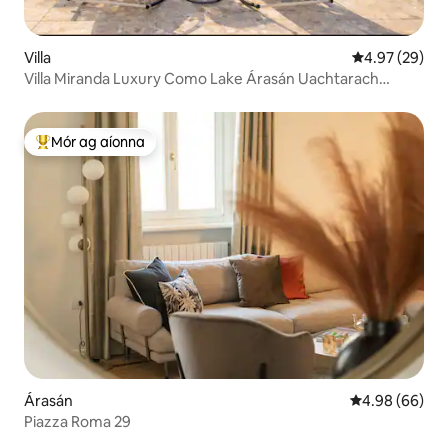
Villa
Meánrátáil 4.9
4.97 (29)
Villa Miranda Luxury Como Lake Árasán Uachtarach
Ardán
Mór ag aíonna
An-mhór ag aíonna
Árasán
Meánrátáil 4.9
4.98 (66)
Piazza Roma 29