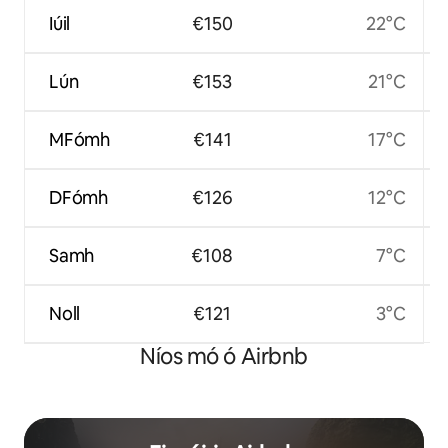
Iúil
€150
22°C
Lún
€153
21°C
MFómh
€141
17°C
DFómh
€126
12°C
Samh
€108
7°C
Noll
€121
3°C
Níos mó ó Airbnb