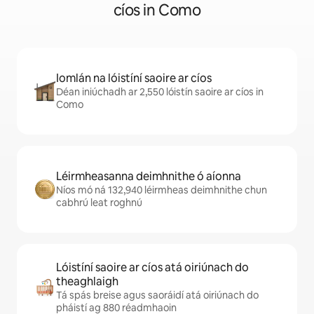
cíos in Como
Iomlán na lóistíní saoire ar cíos
Déan iniúchadh ar 2,550 lóistín saoire ar cíos in
Como
Léirmheasanna deimhnithe ó aíonna
Níos mó ná 132,940 léirmheas deimhnithe chun
cabhrú leat roghnú
Lóistíní saoire ar cíos atá oiriúnach do
theaghlaigh
Tá spás breise agus saoráidí atá oiriúnach do
pháistí ag 880 réadmhaoin