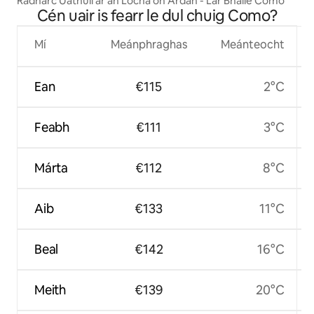
Radharc Uathúil ar an Locha ón Ardán - Lár Bhaile Como
Cén uair is fearr le dul chuig Como?
Mí
Meánphraghas
Meánteocht
Ean
€115
2°C
Feabh
€111
3°C
Márta
€112
8°C
Aib
€133
11°C
Beal
€142
16°C
Meith
€139
20°C