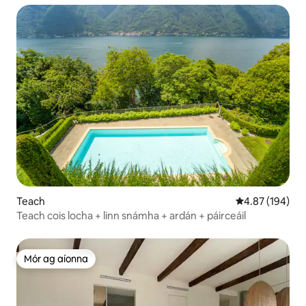
Teach
Meánrátáil 4.87
4.87 (194)
Teach cois locha + linn snámha + ardán + páirceáil
Mór ag aíonna
Mór ag aíonna