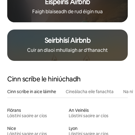
Eispéiris Airbnb
Faigh blaiseadh de rud éigin nua
Seirbhísí Airbnb
Cuir an dlaoi mhullaigh ar d'fhanacht
Cinn scríbe le hiniúchadh
Cinn scríbe in aice láimhe
Cineálacha eile fanachta
Na nit
Flórans
An Veinéis
Lóistíní saoire ar cíos
Lóistíní saoire ar cíos
Nice
Lyon
Lóistíní saoire ar cíos
Lóistíní saoire ar cíos