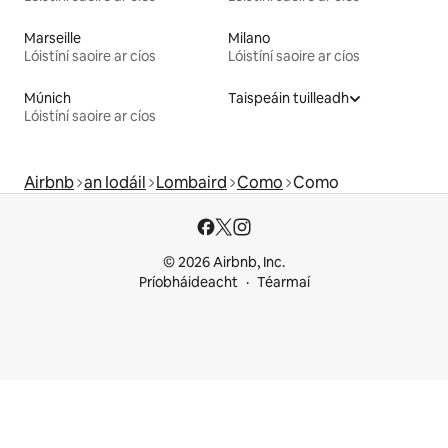
Marseille
Milano
Lóistíní saoire ar cíos
Lóistíní saoire ar cíos
Múnich
Taispeáin tuilleadh
Lóistíní saoire ar cíos
Airbnb
an Iodáil
Lombaird
Como
Como
© 2026 Airbnb, Inc.
Príobháideacht
Téarmaí