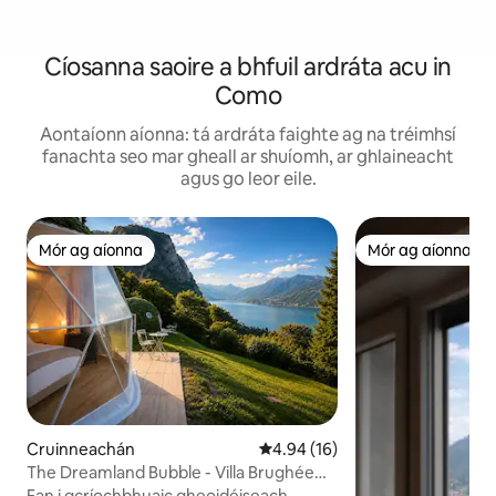
Cíosanna saoire a bhfuil ardráta acu in
Como
Aontaíonn aíonna: tá ardráta faighte ag na tréimhsí
fanachta seo mar gheall ar shuíomh, ar ghlaineacht
agus go leor eile.
Mór ag aíonna
Mór ag aíonna
Mór ag aíonna
Mór ag aíonna
Cruinneachán
Meánrátáil 4.94 as 5, 16 léirmh
4.94 (16)
The Dreamland Bubble - Villa Brughée
Loch Como
Fan i gcríochbhuaic gheoidéiseach