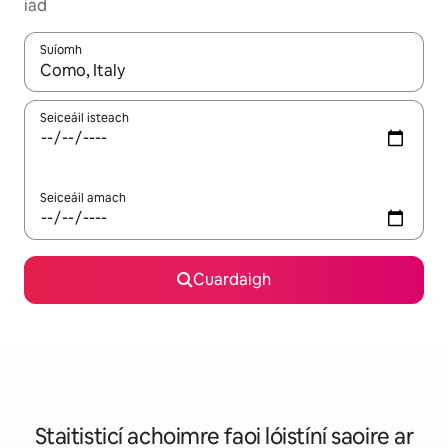
iad
Suíomh
Nuair a bheidh torthaí ar fáil, déan nascleanúint le saigheadeoc
Seiceáil isteach
Seiceáil amach
Cuardaigh
Staitisticí achoimre faoi lóistíní saoire ar