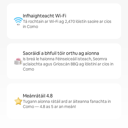
Infhaighteacht Wi-Fi
Tá rochtain ar Wi-Fi ag 2,470 lóistín saoire ar cíos
in Como
Saoráidí a bhfuil tóir orthu ag aíonna
Is breá le haíonna Féinseiceáil isteach, Seomra
aclaíochta agus Gríoscán BBQ ag lóistíní ar cíos in
Como
Meánrátáil 4.8
Tugann aíonna rátáil ard ar áiteanna fanachta in
Como — 4.8 as 5 ar an meán!