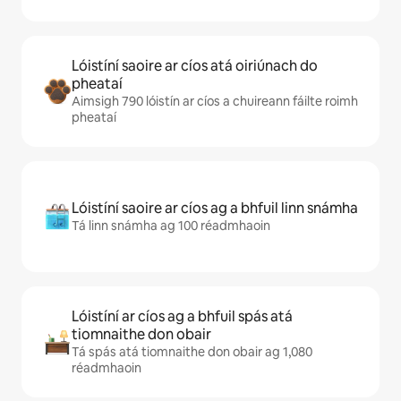
Lóistíní saoire ar cíos atá oiriúnach do
pheataí
Aimsigh 790 lóistín ar cíos a chuireann fáilte roimh
pheataí
Lóistíní saoire ar cíos ag a bhfuil linn snámha
Tá linn snámha ag 100 réadmhaoin
Lóistíní ar cíos ag a bhfuil spás atá
tiomnaithe don obair
Tá spás atá tiomnaithe don obair ag 1,080
réadmhaoin