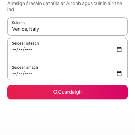
Aimsigh árasáin uathúla ar Airbnb agus cuir in áirithe
iad
Suíomh
Nuair a bheidh torthaí ar fáil, déan nascleanúint le saigheadeoc
Seiceáil isteach
Seiceáil amach
Cuardaigh