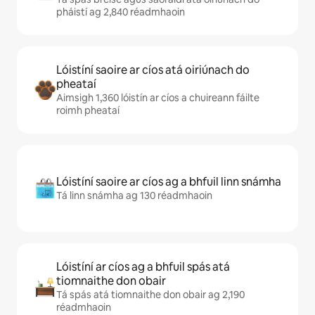
pháistí ag 2,840 réadmhaoin
Lóistíní saoire ar cíos atá oiriúnach do
pheataí
Aimsigh 1,360 lóistín ar cíos a chuireann fáilte
roimh pheataí
Lóistíní saoire ar cíos ag a bhfuil linn snámha
Tá linn snámha ag 130 réadmhaoin
Lóistíní ar cíos ag a bhfuil spás atá
tiomnaithe don obair
Tá spás atá tiomnaithe don obair ag 2,190
réadmhaoin