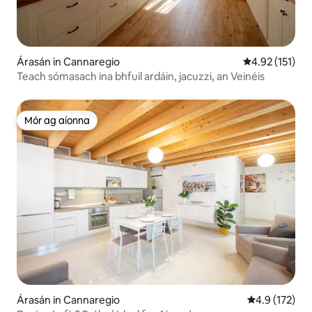
Árasán in Cannaregio
Meánrátáil 4.9
4.92 (151)
Teach sómasach ina bhfuil ardáin, jacuzzi, an Veinéis
Mór ag aíonna
Mór ag aíonna
Árasán in Cannaregio
Meánrátáil 4.
4.9 (172)