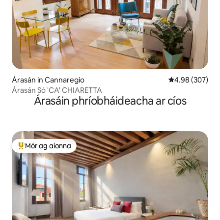
Árasán in Cannaregio
Meánrátáil 4.98
4.98 (307)
Árasán Só 'CA' CHIARETTA
Árasáin phríobháideacha ar cíos
Mór ag aíonna
An-mhór ag aíonna