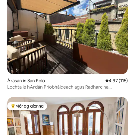
Árasán in San Polo
Meánrátáil 4.9
4.97 (115)
Lochta le hArdán Príobháideach agus Radharc na
Canálach
Mór ag aíonna
An-mhór ag aíonna