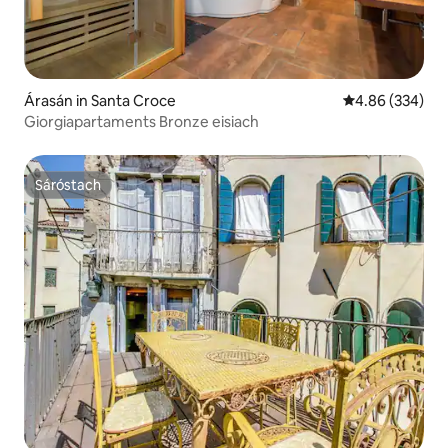
Árasán in Santa Croce
Meánrátáil 4.86
4.86 (334)
Giorgiapartaments Bronze eisiach
Sáróstach
Sáróstach