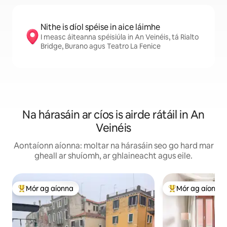
Nithe is díol spéise in aice láimhe
I measc áiteanna spéisiúla in An Veinéis, tá Rialto
Bridge, Burano agus Teatro La Fenice
Na hárasáin ar cíos is airde rátáil in An
Veinéis
Aontaíonn aíonna: moltar na hárasáin seo go hard mar
gheall ar shuíomh, ar ghlaineacht agus eile.
Mór ag aíonna
Mór ag aíonna
An-mhór ag aíonna
An-mhór ag aíon