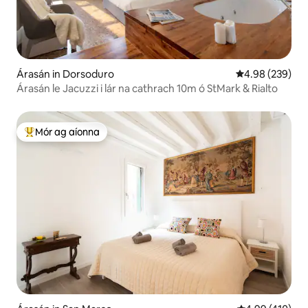
Árasán in Dorsoduro
Meánrátáil 4.98
4.98 (239)
Árasán le Jacuzzi i lár na cathrach 10m ó StMark & Rialto
Mór ag aíonna
An-mhór ag aíonna