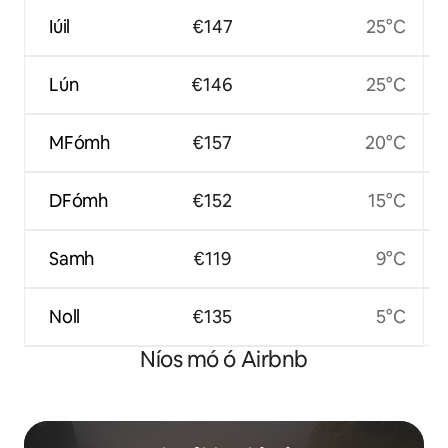
Iúil
€147
25°C
Lún
€146
25°C
MFómh
€157
20°C
DFómh
€152
15°C
Samh
€119
9°C
Noll
€135
5°C
Níos mó ó Airbnb