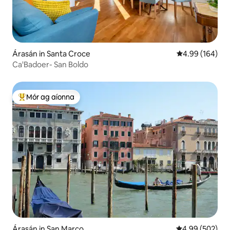
Árasán in Santa Croce
Meánrátáil 4.99
4.99 (164)
Ca'Badoer- San Boldo
Mór ag aíonna
An-mhór ag aíonna
Árasán in San Marco
Meánrátáil 4.99
4.99 (502)