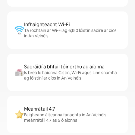
Infhaighteacht Wi-Fi
Tá rochtain ar Wi-Fi ag 6,150 lóistín saoire ar cíos
in An Veinéis
Saoráidí a bhfuil tóir orthu ag aíonna
Is breá le haíonna Cistin, Wi-Fi agus Linn snámha
ag lóistíní ar cíos in An Veinéis
Meánrátáil 4.7
Faigheann áiteanna fanachta in An Veinéis
meánrátáil 4.7 as 5 ó aíonna