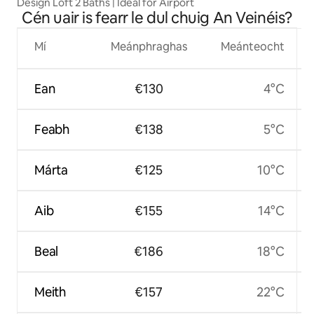
Design Loft 2 Baths | Ideal for Airport
Cén uair is fearr le dul chuig An Veinéis?
Mí
Meánphraghas
Meánteocht
Ean
€130
4°C
Feabh
€138
5°C
Márta
€125
10°C
Aib
€155
14°C
Beal
€186
18°C
Meith
€157
22°C