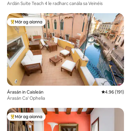
Ardán Suite Teach 4 le radharc canála sa Veinéis
Mór ag aíonna
An-mhór ag aíonna
Árasán in Caisleán
Meánrátáil 4.96
4.96 (191)
Árasán Ca' Ophelia
Mór ag aíonna
An-mhór ag aíonna