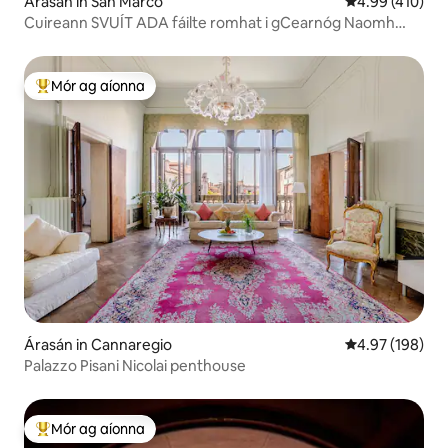
Árasán in San Marco
Meánrátáil 4.99
4.99 (410)
Cuireann SVUÍT ADA fáilte romhat i gCearnóg Naomh
Marc
Mór ag aíonna
An-mhór ag aíonna
Árasán in Cannaregio
Meánrátáil 4.97
4.97 (198)
Palazzo Pisani Nicolai penthouse
Mór ag aíonna
An-mhór ag aíonna