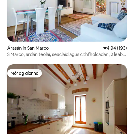
Árasán in San Marco
Meánrátáil 4.94
4.94 (193)
S Marco, ardán teolaí, seacláid agus cithfholcadán, 2 leaba
leapa
Mór ag aíonna
Mór ag aíonna