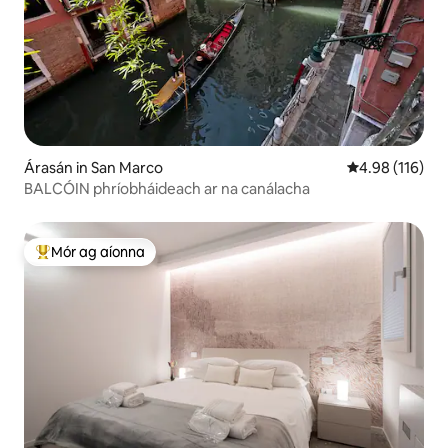
Árasán in San Marco
Meánrátáil 4.98
4.98 (116)
BALCÓIN phríobháideach ar na canálacha
Mór ag aíonna
An-mhór ag aíonna