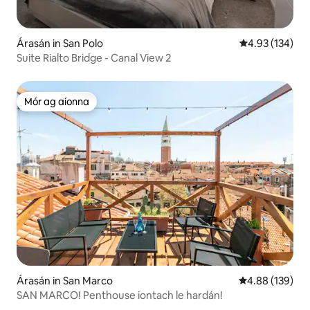
Árasán in San Polo
Meánrátáil 4.93
4.93 (134)
Suite Rialto Bridge - Canal View 2
Mór ag aíonna
Mór ag aíonna
Árasán in San Marco
Meánrátáil 4.88
4.88 (139)
SAN MARCO! Penthouse iontach le hardán!