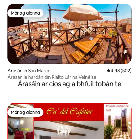
Mór ag aíonna
Mór ag aíonna
Árasán in San Marco
Meánrátáil 4.93
4.93 (502)
Árasán le hardán dín Rialto Lár na Veinéise
Árasáin ar cíos ag a bhfuil tobán te
Mór ag aíonna
Mór ag aíonna