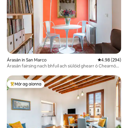
Árasán in San Marco
Meánrátáil 4.98
4.98 (294)
Árasán fairsing nach bhfuil ach siúlóid ghearr ó Chearnóg
Naomh Marcas
Mór ag aíonna
An-mhór ag aíonna