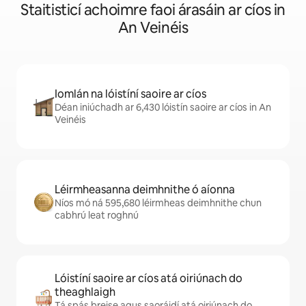
Staitisticí achoimre faoi árasáin ar cíos in
An Veinéis
Iomlán na lóistíní saoire ar cíos
Déan iniúchadh ar 6,430 lóistín saoire ar cíos in An
Veinéis
Léirmheasanna deimhnithe ó aíonna
Níos mó ná 595,680 léirmheas deimhnithe chun
cabhrú leat roghnú
Lóistíní saoire ar cíos atá oiriúnach do
theaghlaigh
Tá spás breise agus saoráidí atá oiriúnach do