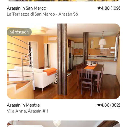
Árasán in San Marco
Meánrátáil 4.88
4.88 (109)
La Terrazza di San Marco - Árasán Só
Sáróstach
Sáróstach
Árasán in Mestre
Meánrátáil 4.86
4.86 (302)
Villa Anna, Árasán # 1