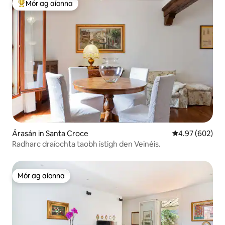
Mór ag aíonna
An-mhór ag aíonna
Árasán in Santa Croce
Meánrátáil 4.97
4.97 (602)
Radharc draíochta taobh istigh den Veinéis.
Mór ag aíonna
Mór ag aíonna