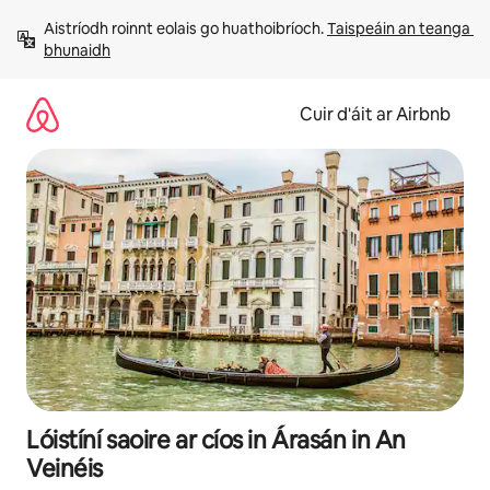
Léim
Aistríodh roinnt eolais go huathoibríoch. 
Taispeáin an teanga 
chuig
bhunaidh
ábhar
Cuir d'áit ar Airbnb
Lóistíní saoire ar cíos in Árasán in An
Veinéis