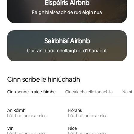
Eispéiris Airbnb
Faigh blaiseadh de rud éigin nua
Seirbhísí Airbnb
Cuir an dlaoi mhullaigh ar d'fhanacht
Cinn scríbe le hiniúchadh
Cinn scríbe in aice láimhe
Cineálacha eile fanachta
Na nit
An Róimh
Flórans
Lóistíní saoire ar cíos
Lóistíní saoire ar cíos
Vín
Nice
Lóistíní saoire ar cíos
Lóistíní saoire ar cíos