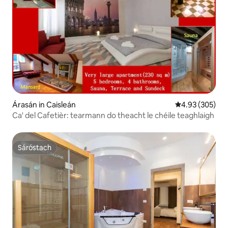
Árasán in Caisleán
Meánrátáil 4.93
4.93 (305)
Ca' del Cafetièr: tearmann do theacht le chéile teaghlaigh
Sáróstach
Sáróstach