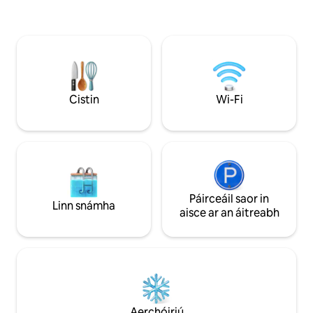
spás iontach deartha ag ailtire ina bhfuil
cistin lánfheistithe + áit itheacháin,
tolglann galánta, 2 sheomra leapa mhóra
ina bhfuil leapacha sár - rí agus 2
sheomra folctha, ceann ina bhfuil
folcadán sómasach saorsheasaimh. Tá
leaba thoilg dhúbailte chompordach
Cistin
Wi-Fi
againn sa seomra suí freisin ar féidir léi
beirt a chodladh.
Páirceáil saor in
Linn snámha
aisce ar an áitreabh
Aerchóiriú