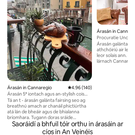
Árasán in Cannare
Procuratie Uno, Á
Geal
Árasán galánta, fa
athchóiriú air le d
leor solais ann. Su
lárnach Cannaregi
ó na príomhchríoch
príomhstadanna n
Luigh siar ar tholg 
dtimpeallacht atá 
Árasán in Cannaregio
Meánrátáil 4.96 as 5, 140 léirmh
4.96 (140)
stairiúla. Neodúir
Árasán 5* iontach agus an-stylish cois
Veinéiseacha le cuir
canála!
Tá an t - árasán galánta fairsing seo ag
mar aon le pictiúi
breathnú amach ar chanáil phictiúrtha
na hIodáile. Trí sheomra leapa ar leith,
atá lán de bheáir agus de bhialanna
dhá sheomra folcth
bríomhara. Tugann doras sráide
agus paitió beag. 
Saoráidí a bhfuil tóir orthu in árasáin ar
príobháideach isteach i limistéar fóntais
iomlán.
ar urlár na talún thú (Nigh & triomadóir)
cíos in An Veinéis
ansin thuas staighre téann tú isteach i