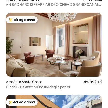
AN RADHARC IS FEARR AR DROICHEAD GRAND CANAL -
RIALTO
Mór ag aíonna
An-mhór ag aíonna
Árasán in Santa Croce
Meánrátáil 4.9
4.99 (112)
Ginger - Palazzo MOrosini degli Spezieri
Mór ag aíonna
An-mhór ag aíonna