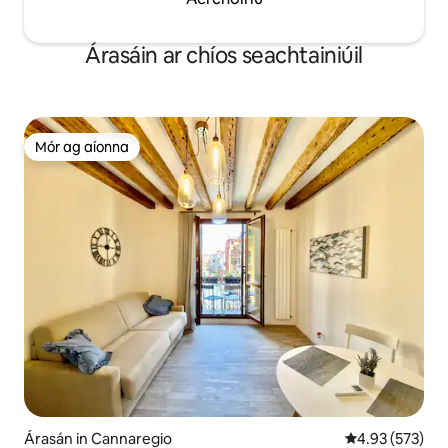
Árasáin ar chíos seachtainiúil
Mór ag aíonna
Mór ag aíonna
Árasán in Cannaregio
Meánrátáil 4.93
4.93 (573)