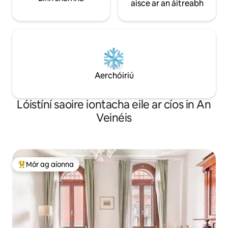
aisce ar an áitreabh
Aerchóiriú
Lóistíní saoire iontacha eile ar cíos in An
Veinéis
Mór ag aíonna
An-mhór ag aíonna