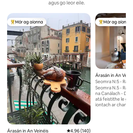
agus go leor eile.
Mór ag aíonna
Mór ag aíonna
An-mhór ag aíonna
An-mhór ag aíon
Árasán in An Veiné
Seomra N:5 - Radh
canála.
Seomra N.5 - Radh
na Canálach - Dea
atá feistithe le g
iontach ar chanáil
phríobháideach fhé
rith an lae. Is rogha
haghaidh fanacht i
Caith cloch ó Piaz
Árasán in An Veinéis
Meánrátáil 4.96 as 5, 140 léirmh
4.96 (140)
Dhroichead Rialto