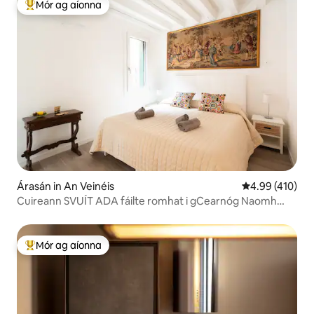
Mór ag aíonna
An-mhór ag aíonna
Árasán in An Veinéis
Meánrátáil 4.99
4.99 (410)
Cuireann SVUÍT ADA fáilte romhat i gCearnóg Naomh
Marc
Mór ag aíonna
An-mhór ag aíonna