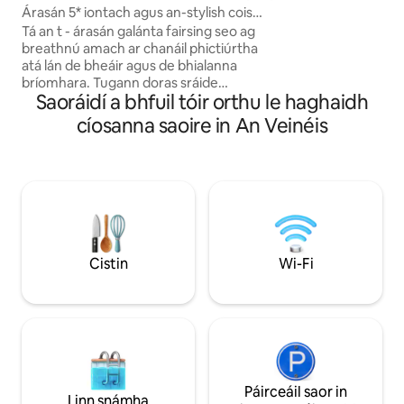
Árasán 5* iontach agus an-stylish cois
ar an Rio di Marina
canála!
Tá an t - árasán galánta fairsing seo ag
d'Eaglais na bhFear
breathnú amach ar chanáil phictiúrtha
tithe tábhairne Vei
atá lán de bheáir agus de bhialanna
agus ollmhargaí go 
bríomhara. Tugann doras sráide
nóiméad siúil. NB 
Saoráidí a bhfuil tóir orthu le haghaidh
príobháideach isteach i limistéar fóntais
TAR ÉIS 7 PM
ar urlár na talún thú (Nigh & triomadóir)
cíosanna saoire in An Veinéis
ansin thuas staighre téann tú isteach i
spás iontach deartha ag ailtire ina bhfuil
cistin lánfheistithe + áit itheacháin,
tolglann galánta, 2 sheomra leapa mhóra
ina bhfuil leapacha sár - rí agus 2
sheomra folctha, ceann ina bhfuil
folcadán sómasach saorsheasaimh. Tá
leaba thoilg dhúbailte chompordach
Cistin
Wi-Fi
againn sa seomra suí freisin ar féidir léi
beirt a chodladh.
Páirceáil saor in
Linn snámha