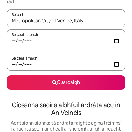
iad
Suíomh
Nuair a bheidh torthaí ar fáil, déan nascleanúint le saigheadeoc
Seiceáil isteach
Seiceáil amach
Cuardaigh
Cíosanna saoire a bhfuil ardráta acu in
An Veinéis
Aontaíonn aíonna: tá ardráta faighte ag na tréimhsí
fanachta seo mar gheall ar shuíomh, ar ghlaineacht