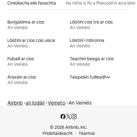
Cineálacha eile fanachta
Na nithe is fiú a fheiceáil in aice láim
Bungalónna ar cíos
Lóistíní cois trá ar cíos
An Veinéis
An Veinéis
Lóistíní ar cíos cois uisce
Lóistíní i mbrúnna
An Veinéis
An Veinéis
Pubaill ar cíos
Teachíní beaga ar cíos
An Veinéis
An Veinéis
Árasáin ar cíos
Taispeáin tuilleadh
An Veinéis
Airbnb
an Iodáil
Veineto
An Veinéis
© 2026 Airbnb, Inc.
Príobháideacht
Téarmaí