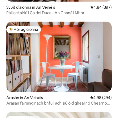
Svuít d'aíonna in An Veinéis
Meánrátáil 4.84
4.84 (397)
Pálás stairiúil Ca del Duca - An Chanáil Mhór.
Mór ag aíonna
An-mhór ag aíonna
Árasán in An Veinéis
Meánrátáil 4.98
4.98 (294)
Árasán fairsing nach bhfuil ach siúlóid ghearr ó Chearnóg
Naomh Marcas