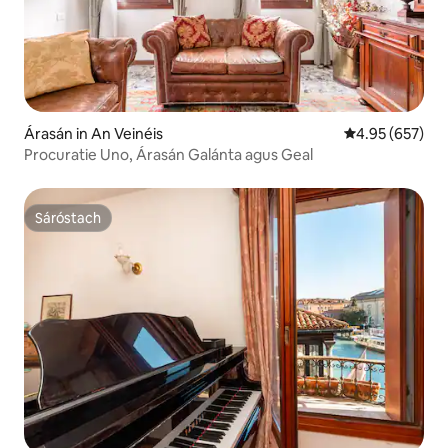
Árasán in An Veinéis
Meánrátáil 4.95
4.95 (657)
Procuratie Uno, Árasán Galánta agus Geal
Sáróstach
Sáróstach