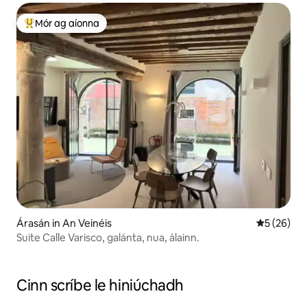
Mór ag aíonna
An-mhór ag aíonna
Árasán in An Veinéis
Meánrátáil 
5 (26)
Suite Calle Varisco, galánta, nua, álainn.
Cinn scríbe le hiniúchadh