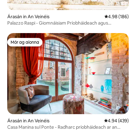
Árasán in An Veinéis
Meánrátáil 4.98
4.98 (186)
Palazzo Raspi - Giomnáisiam Príobháideach agus
Ardaitheoir
Mór ag aíonna
Mór ag aíonna
Árasán in An Veinéis
Meánrátáil 4.94
4.94 (439)
Casa Manina sul Ponte - Radharc príobháideach ar an
gCanáil