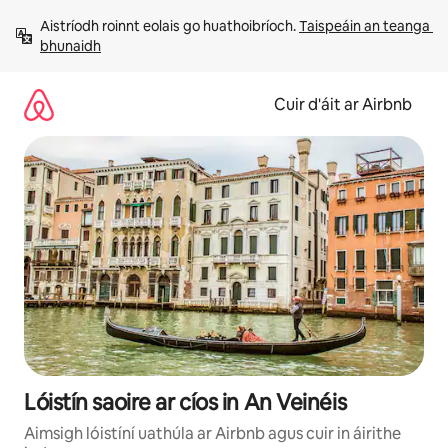
Léim
Aistríodh roinnt eolais go huathoibríoch. 
Taispeáin an teanga 
chuig
bhunaidh
ábhar
Cuir d'áit ar Airbnb
Lóistín saoire ar cíos in An Veinéis
Aimsigh lóistíní uathúla ar Airbnb agus cuir in áirithe