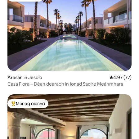
Árasán in Jesolo
Meánrátáil 4.9
4.97 (77)
Casa Flora – Déan dearadh in Ionad Saoire Meánmhara
Mór ag aíonna
An-mhór ag aíonna