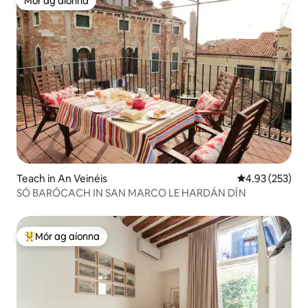
Mór ag aíonna
Mór ag aíonna
Teach in An Veinéis
Meánrátáil 4.93
4.93 (253)
SÓ BARÓCACH IN SAN MARCO LE HARDÁN DÍN
Mór ag aíonna
An-mhór ag aíonna