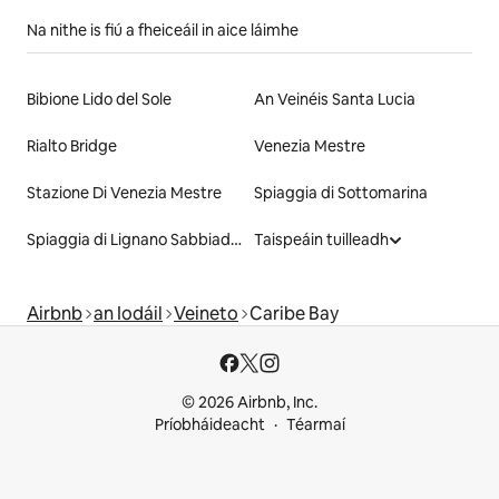
Na nithe is fiú a fheiceáil in aice láimhe
Bibione Lido del Sole
An Veinéis Santa Lucia
Rialto Bridge
Venezia Mestre
Stazione Di Venezia Mestre
Spiaggia di Sottomarina
Spiaggia di Lignano Sabbiadoro
Taispeáin tuilleadh
Airbnb
an Iodáil
Veineto
Caribe Bay
© 2026 Airbnb, Inc.
Príobháideacht
Téarmaí