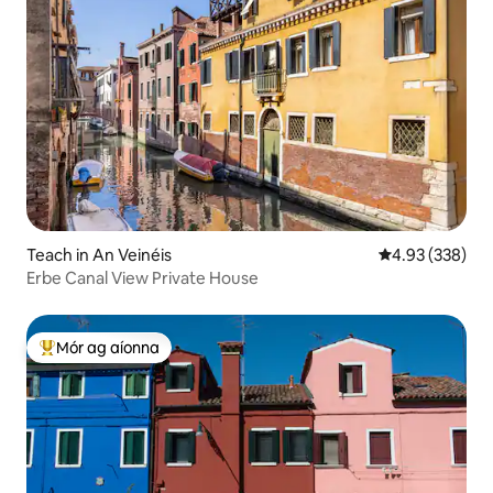
Teach in An Veinéis
Meánrátáil 4.93
4.93 (338)
Erbe Canal View Private House
Mór ag aíonna
An-mhór ag aíonna