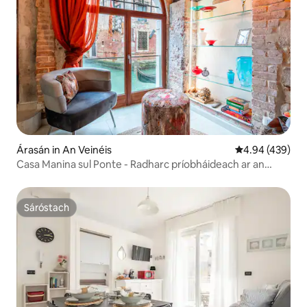
Árasán in An Veinéis
Meánrátáil 4.94
4.94 (439)
Casa Manina sul Ponte - Radharc príobháideach ar an
gCanáil
Sáróstach
Sáróstach