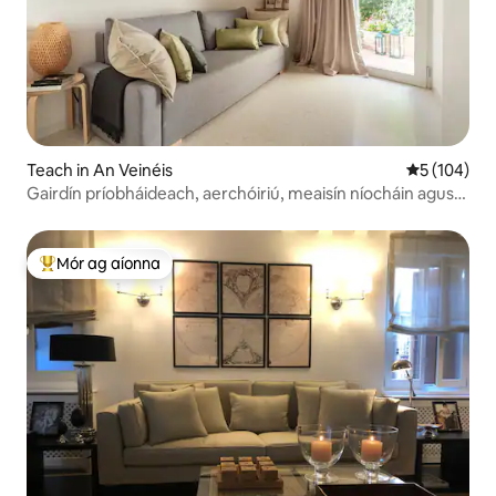
Teach in An Veinéis
Meánrátáil 5
5 (104)
Gairdín príobháideach, aerchóiriú, meaisín níocháin agus
triomadóir
Mór ag aíonna
An-mhór ag aíonna