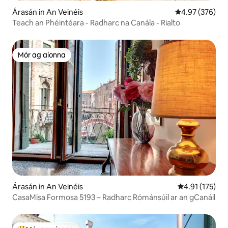
Árasán in An Veinéis
Meánrátáil 4.97
4.97 (376)
Teach an Phéintéara - Radharc na Canála - Rialto
Mór ag aíonna
Mór ag aíonna
Árasán in An Veinéis
Meánrátáil 4.9
4.91 (175)
CasaMisa Formosa 5193 – Radharc Rómánsúil ar an gCanáil