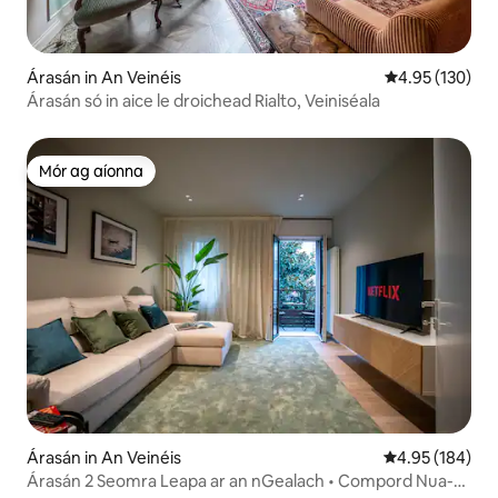
nóiméad é an réadmhaoin ó stad
Ospedale agus tá bácús, tearmann,
bialanna, beáir agus tábhairní áitiúla
laistigh de 300m. Tá Cearnóg Rialto agus
Árasán in An Veinéis
Meánrátáil 4.95
4.95 (130)
St Mark 5 nóiméad ar shiúl.
Árasán só in aice le droichead Rialto, Veiniséala
Mór ag aíonna
Mór ag aíonna
Árasán in An Veinéis
Meánrátáil 4.95
4.95 (184)
Árasán 2 Seomra Leapa ar an nGealach • Compord Nua-