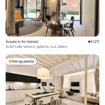
Árasán in An Veinéis
Meánrátáil
5 (27)
Suite Calle Varisco, galánta, nua, álainn.
Mór ag aíonna
An-mhór ag aíonna