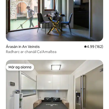
Árasán in An Veinéis
Meánrátáil 4.99
4.99 (162)
Radharc ar chanáil Ca'Amaltea
Mór ag aíonna
Mór ag aíonna