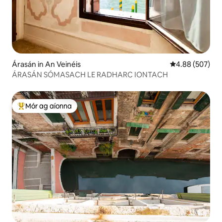
Árasán in An Veinéis
Meánrátáil 4.88
4.88 (507)
ÁRASÁN SÓMASACH LE RADHARC IONTACH
Mór ag aíonna
An-mhór ag aíonna