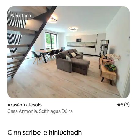
Sáróstach
Sáróstach
Árasán in Jesolo
Meánrátái
5 (3)
Casa Armonia. Scíth agus Dúlra
Cinn scríbe le hiniúchadh