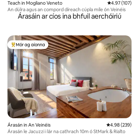
Teach in Mogliano Veneto
Meánrátáil 4.97
4.97 (107)
An dúlra agus an compord díreach cúpla míle ón Veinéis
Árasáin ar cíos ina bhfuil aerchóiriú
Mór ag aíonna
An-mhór ag aíonna
Árasán in An Veinéis
Meánrátáil 4.98
4.98 (239)
Árasán le Jacuzzi i lár na cathrach 10m ó StMark & Rialto