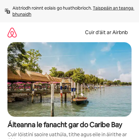
Léim
Aistríodh roinnt eolais go huathoibríoch. 
Taispeáin an teanga 
chuig
bhunaidh
ábhar
Cuir d'áit ar Airbnb
Áiteanna le fanacht gar do Caribe Bay
Cuir lóistíní saoire uathúla, tithe agus eile in áirithe ar