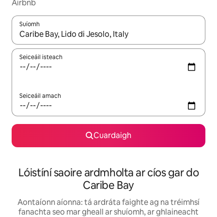
Airbnb
Suíomh
Nuair a bheidh torthaí ar fáil, déan nascleanúint le saigheadeoc
Seiceáil isteach
Seiceáil amach
Cuardaigh
Lóistíní saoire ardmholta ar cíos gar do
Caribe Bay
Aontaíonn aíonna: tá ardráta faighte ag na tréimhsí
fanachta seo mar gheall ar shuíomh, ar ghlaineacht