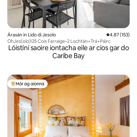
Árasán in Lido di Jesolo
Meánrátáil 4.87
4.87 (153)
OhJes(olo)!25 Cois Farraige•2 Lochtán+Trá+Páirc
Lóistíní saoire iontacha eile ar cíos gar do
Caribe Bay
Mór ag aíonna
An-mhór ag aíonna