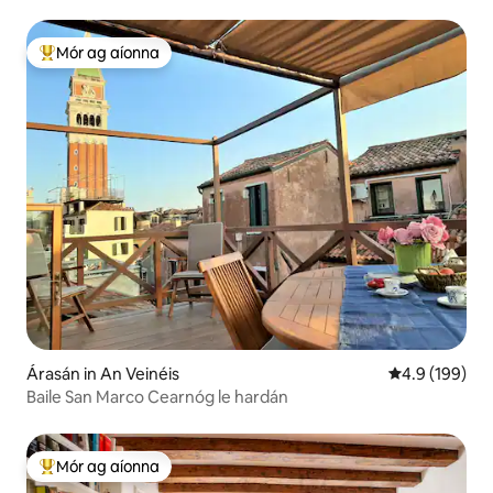
Aimseartha, In Aice le Venice
Mór ag aíonna
An-mhór ag aíonna
Árasán in An Veinéis
Meánrátáil 4.9
4.9 (199)
Baile San Marco Cearnóg le hardán
Mór ag aíonna
An-mhór ag aíonna