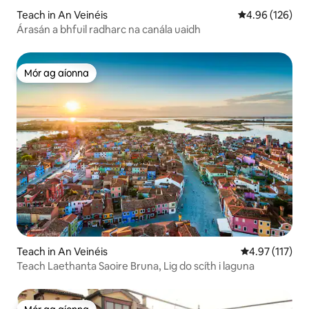
Teach in An Veinéis
Meánrátáil 4.96
4.96 (126)
Árasán a bhfuil radharc na canála uaidh
Mór ag aíonna
Mór ag aíonna
Teach in An Veinéis
Meánrátáil 4.9
4.97 (117)
Teach Laethanta Saoire Bruna, Lig do scíth i laguna