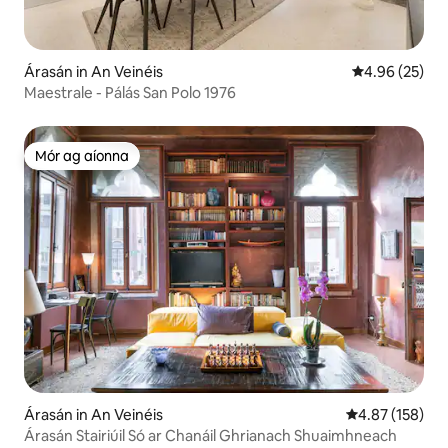
Árasán in An Veinéis
Meánrátáil 4.9
4.96 (25)
Maestrale - Pálás San Polo 1976
Mór ag aíonna
Mór ag aíonna
Árasán in An Veinéis
Meánrátáil 4.87
4.87 (158)
Árasán Stairiúil Só ar Chanáil Ghrianach Shuaimhneach