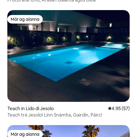
Mór ag aíonna
Mór ag aíonna
Teach in Lido di Jesolo
Meánrátáil 4.9
4.95 (57)
Teach trá Jesolo! Linn Snámha, Gairdín, Páirc!
Mór ag aíonna
Mór ag aíonna