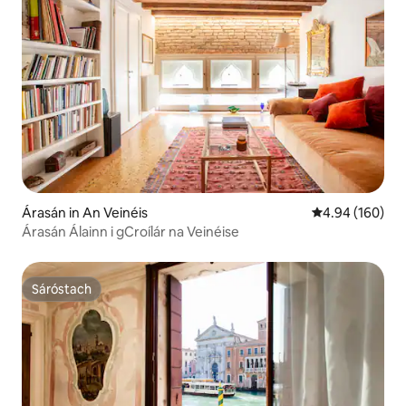
Árasán in An Veinéis
Meánrátáil 4.94
4.94 (160)
Árasán Álainn i gCroílár na Veinéise
Sáróstach
Sáróstach