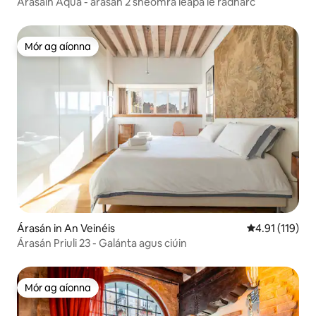
Árasáin Aqua - árasán 2 sheomra leapa le radharc
Mór ag aíonna
Mór ag aíonna
Árasán in An Veinéis
Meánrátáil 4.9
4.91 (119)
Árasán Priuli 23 - Galánta agus ciúin
Mór ag aíonna
Mór ag aíonna