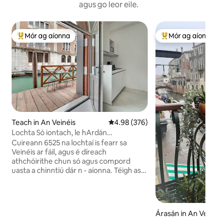
agus go leor eile.
Mór ag aíonna
Mór ag aíonna
An-mhór ag aíonna
An-mhór ag aíon
Teach in An Veinéis
Meánrátáil 4.98 as 5, 376 léirmh
4.98 (376)
Lochta Só iontach, le hArdán
Príobháideach ar Chanáil
Cuireann 6525 na lochtaí is fearr sa
Veinéis ar fáil, agus é díreach
athchóirithe chun só agus compord
uasta a chinntiú dár n - aíonna. Téigh as
an mbád agus téigh isteach sa teach
beidh sé indéanta a bhuíochas leis an
ardán príobháideach álainn a chuireann
spás ar fáil chun dinnéar nó manglam a
Árasán in An Veiné
bheith agat ag breathnú ar luí na gréine.