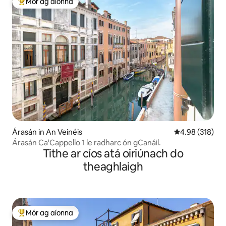
Mór ag aíonna
An-mhór ag aíonna
Árasán in An Veinéis
Meánrátáil 4.98
4.98 (318)
Árasán Ca'Cappello 1 le radharc ón gCanáil.
Tithe ar cíos atá oiriúnach do
theaghlaigh
Mór ag aíonna
An-mhór ag aíonna