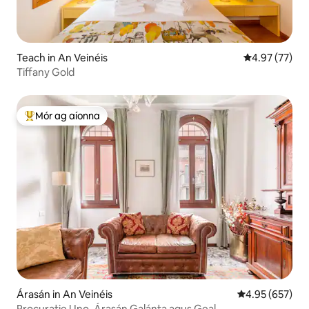
Teach in An Veinéis
Meánrátáil 4.9
4.97 (77)
Tiffany Gold
Mór ag aíonna
An-mhór ag aíonna
Árasán in An Veinéis
Meánrátáil 4.95
4.95 (657)
Procuratie Uno, Árasán Galánta agus Geal