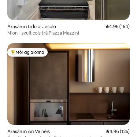
Árasán in Lido di Jesolo
Meánrátáil 4.95
4.95 (164)
Mion - svuít cois trá Piazza Mazzini
Mór ag aíonna
An-mhór ag aíonna
Árasán in An Veinéis
Meánrátáil 4.96
4.96 (125)