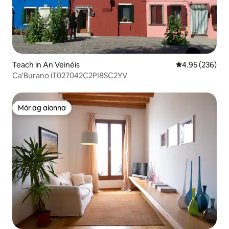
Teach in An Veinéis
Meánrátáil 4.95
4.95 (236)
Ca'Burano iT027042C2PIBSC2YV
Mór ag aíonna
Mór ag aíonna