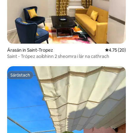
Árasán in Saint-Tropez
Meánrátáil 4.7
4.75 (20)
Saint - Trópez aoibhinn 2 sheomra i lár na cathrach
Sáróstach
Sáróstach