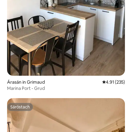
Árasán in Grimaud
Meánrátáil 4.91
4.91 (235)
Marina Port - Grud
Sáróstach
Sáróstach