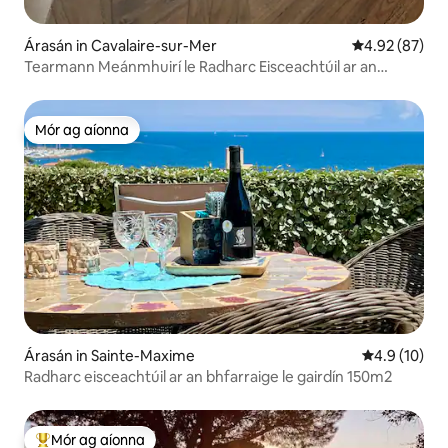
Árasán in Cavalaire-sur-Mer
Meánrátáil 4.9
4.92 (87)
Tearmann Meánmhuirí le Radharc Eisceachtúil ar an
bhFarraige
Mór ag aíonna
Mór ag aíonna
Árasán in Sainte-Maxime
Meánrátáil 4
4.9 (10)
Radharc eisceachtúil ar an bhfarraige le gairdín 150m2
Mór ag aíonna