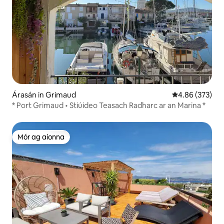
Árasán in Grimaud
Meánrátáil 4.86
4.86 (373)
* Port Grimaud • Stiúideo Teasach Radharc ar an Marina *
Mór ag aíonna
Mór ag aíonna