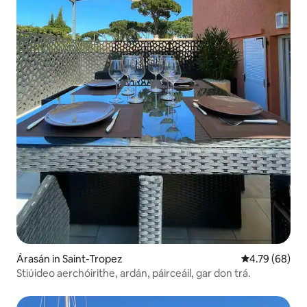
Árasán in Saint-Tropez
Meánrátáil 4.7
4.79 (68)
Stiúideo aerchóirithe, ardán, páirceáil, gar don trá.