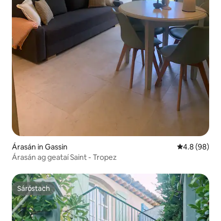
Árasán in Gassin
Meánrátáil 4.
4.8 (98)
Árasán ag geataí Saint - Tropez
Sáróstach
Sáróstach