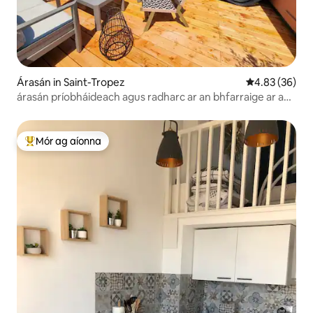
Árasán in Saint-Tropez
Meánrátáil 4.8
4.83 (36)
árasán príobháideach agus radharc ar an bhfarraige ar an
díon in St Tropez
Mór ag aíonna
An-mhór ag aíonna