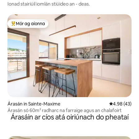
Ionad stairiúil iomlán stiúideo an - deas.
Mór ag aíonna
An-mhór ag aíonna
Árasán in Sainte-Maxime
Meánrátáil 4.9
4.98 (43)
Árasán só 60m² radharc na farraige agus an chalafoirt
Árasáin ar cíos atá oiriúnach do pheataí