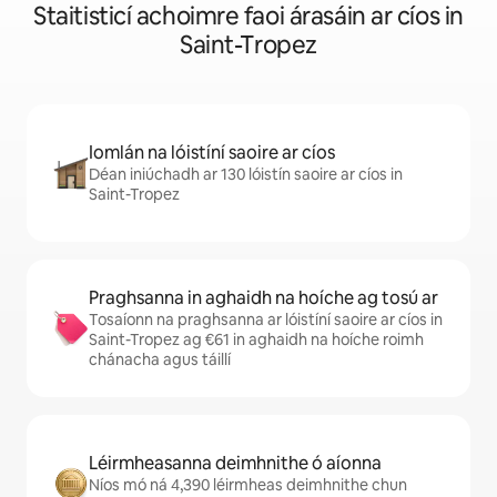
Staitisticí achoimre faoi árasáin ar cíos in
Saint-Tropez
Iomlán na lóistíní saoire ar cíos
Déan iniúchadh ar 130 lóistín saoire ar cíos in
Saint-Tropez
Praghsanna in aghaidh na hoíche ag tosú ar
Tosaíonn na praghsanna ar lóistíní saoire ar cíos in
Saint-Tropez ag €61 in aghaidh na hoíche roimh
chánacha agus táillí
Léirmheasanna deimhnithe ó aíonna
Níos mó ná 4,390 léirmheas deimhnithe chun