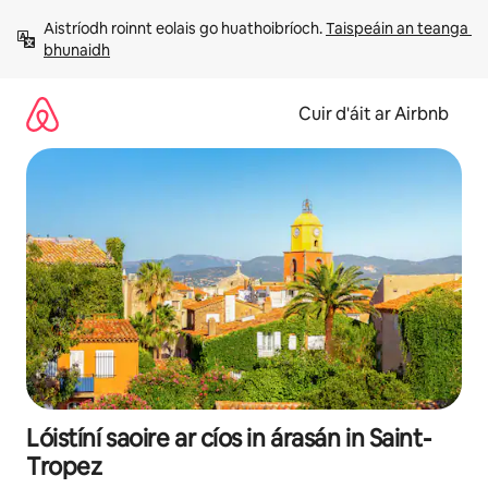
Léim
Aistríodh roinnt eolais go huathoibríoch. 
Taispeáin an teanga 
chuig
bhunaidh
ábhar
Cuir d'áit ar Airbnb
Lóistíní saoire ar cíos in árasán in Saint-
Tropez