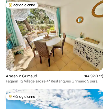
Mór ag aíonna
An-mhór ag aíonna
Árasán in Grimaud
Meánrátáil 4.92
4.92 (172)
Fágann T2 Village saoire 4* Restanques Grimaud 5 pers.
Mór ag aíonna
An-mhór ag aíonna