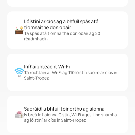
Lóistíní ar cíos ag a bhfuil spás atá
tiomnaithe don obair
Tá spás atá tiomnaithe don obair ag 20
réadmhaoin
Infhaighteacht Wi-Fi
Tá rochtain ar Wi-Fi ag 110 lóistín saoire ar cíos in
Saint-Tropez
Saoráidí a bhfuil tóir orthu ag aíonna
Is breá le haíonna Cistin, Wi-Fi agus Linn snámha
ag lóistíní ar cíos in Saint-Tropez