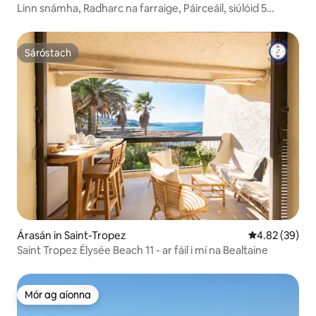
Linn snámha, Radharc na farraige, Páirceáil, siúlóid 5
nóiméad ón lár
Sáróstach
Sáróstach
Árasán in Saint-Tropez
Meánrátáil 4.8
4.82 (39)
Saint Tropez Élysée Beach 11 - ar fáil i mí na Bealtaine
Mór ag aíonna
Mór ag aíonna