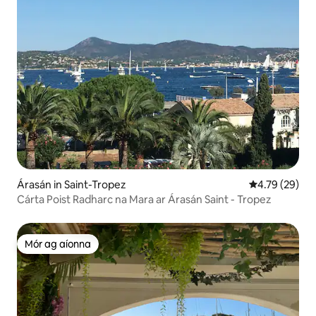
Árasán in Saint-Tropez
Meánrátáil 4.7
4.79 (29)
Cárta Poist Radharc na Mara ar Árasán Saint - Tropez
Mór ag aíonna
Mór ag aíonna