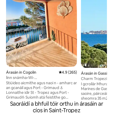
Árasán in Cogolin
Meánrátáil 4.9 as 5, 265 léirmh
4.9 (265)
Árasán in Gassin
linn snámha•Wi-
Charm Tropezian r
Fi•radharc•aerchóiriú•páirceáil•trasna
Stiúideo aicmithe agus naoi n - amharc ar
bhfarraige Beach 
I gcroílár Mhurascai
Port-Grimaud
an gcanáil agus Port - Grimaud ⚓️
Marines de Gassin, in áit chónait
Lonnaithe idir St - Tropez agus Port -
saoire, páirceáil shlán,
Grimaud⛵️ Suíomh atá feistithe go
sheomra 35 m2 lena
hiomlán agus is fearr 🌅🌴 linn 🏊‍♂️ snámha
Saoráidí a bhfuil tóir orthu in árasáin ar
m2, athchóirithe 
1 Aibreán - 15 Meán Fómhair 🛌 Leaba
feistis i dtroitheac
cíos in Saint-Tropez
leapa 👌 Radharc 👁️eisceachtúil, Cosán
urlár uachtarach (ardait