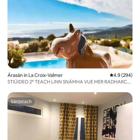
Árasán in La Croix-Valmer
Meánrátáil 4.9
4.9 (294)
STIÚIDEO 2* TEACH LINN SNÁMHA VUE MER RADHARC
NA FARRAIGE WI - FI ET LINGE
Sáróstach
Sáróstach