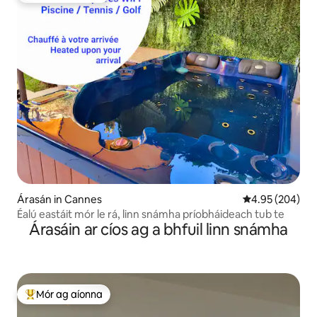
Árasán in Cannes
Meánrátáil 4.95
4.95 (204)
Éalú eastáit mór le rá, linn snámha príobháideach tub te
Árasáin ar cíos ag a bhfuil linn snámha
Mór ag aíonna
An-mhór ag aíonna