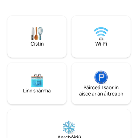
🚴‍♂️rothar go Saint - Tropez , Port -
mhéid banríona 16
Grimaud , Sainte - Maxime . 🚤Tointeálaí
murláin ar oscailt 
(buaicbhád) 🚘Garáiste slán ag a bhfuil
an 6 Deireadh Fómh
suíomh saor in aisce 100 m ar shiúl Port
nóiméad carr nó to
🏖️Beach - Grimaud ( 20 nóiméad )
10 nóiméad. Rochta
Cogolin Marines 🏖️Beach ar shiúl na gcos
bhreá ghainimh, le 
( 15 nóiméad ) 🛒Siopaí 🦦Bain sult as an
aon táille ghlantac
Cistin
Wi-Fi
áit shuaimhneach seo Feistithe go
- árasán glan, go r
hiomlán🌴
Páirceáil saor in
Linn snámha
aisce ar an áitreabh
Aerchóiriú