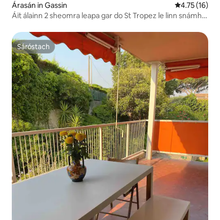
Árasán in Gassin
Meánrátáil 4.
4.75 (16)
Áit álainn 2 sheomra leapa gar do St Tropez le linn snámha
agus cúirt leadóige
Sáróstach
Sáróstach