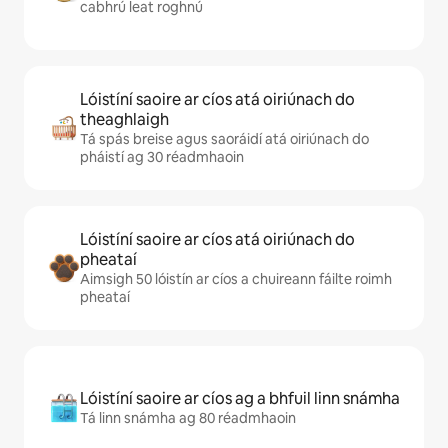
cabhrú leat roghnú
Lóistíní saoire ar cíos atá oiriúnach do
theaghlaigh
Tá spás breise agus saoráidí atá oiriúnach do
pháistí ag 30 réadmhaoin
Lóistíní saoire ar cíos atá oiriúnach do
pheataí
Aimsigh 50 lóistín ar cíos a chuireann fáilte roimh
pheataí
Lóistíní saoire ar cíos ag a bhfuil linn snámha
Tá linn snámha ag 80 réadmhaoin