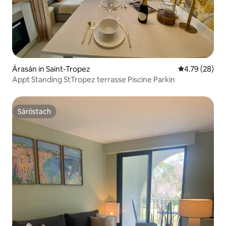
Árasán in Saint-Tropez
Meánrátáil 4.7
4.79 (28)
Appt Standing StTropez terrasse Piscine Parkin
Sáróstach
Sáróstach