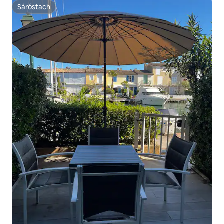
Sáróstach
Sáróstach