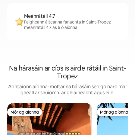
Meánrátáil 4.7
Faigheann áiteanna fanachta in Saint-Tropez
meánrátáil 4.7 as 5 ó aíonna
Na hárasáin ar cíos is airde rátáil in Saint-
Tropez
Aontaíonn aíonna: moltar na hárasáin seo go hard mar
gheall ar shuíomh, ar ghlaineacht agus eile.
Mór ag aíonna
Mór ag aíonna
Mór ag aíonna
Mór ag aíonna