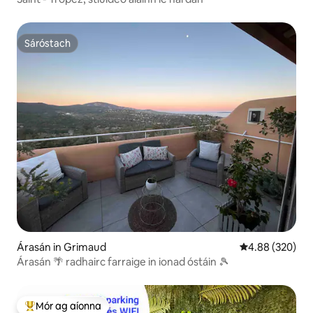
Sáróstach
Sáróstach
Árasán in Grimaud
Meánrátáil 4.88
4.88 (320)
Árasán 🌴 radhairc farraige in ionad óstáin 🎾
Mór ag aíonna
An-mhór ag aíonna