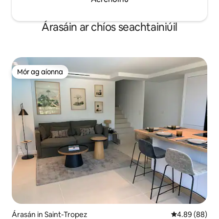
Árasáin ar chíos seachtainiúil
Mór ag aíonna
Mór ag aíonna
Árasán in Saint-Tropez
Meánrátáil 4.8
4.89 (88)