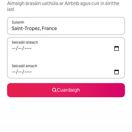
Aimsigh árasáin uathúla ar Airbnb agus cuir in áirithe
iad
Suíomh
Nuair a bheidh torthaí ar fáil, déan nascleanúint le saigheadeoc
Seiceáil isteach
Seiceáil amach
Cuardaigh