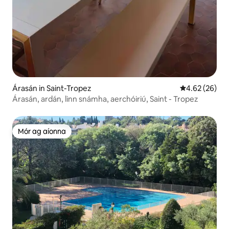
Árasán in Saint-Tropez
Meánrátáil 4.6
4.62 (26)
Árasán, ardán, linn snámha, aerchóiriú, Saint - Tropez
Mór ag aíonna
Mór ag aíonna