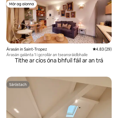
Mór ag aíonna
Mór ag aíonna
Árasán in Saint-Tropez
Meánrátáil 4.8
4.83 (29)
Árasán galánta 1 i gcroílár an tseansráidbhaile
Tithe ar cíos óna bhfuil fáil ar an trá
Sáróstach
Sáróstach