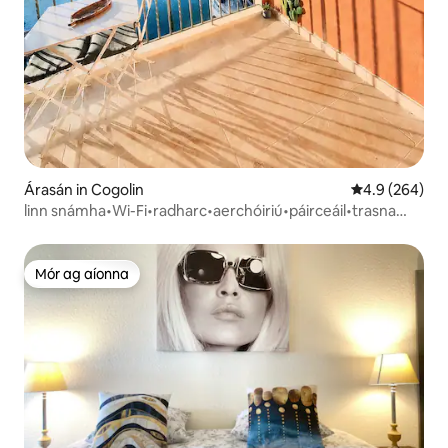
Árasán in Cogolin
Meánrátáil 4.9
4.9 (264)
linn snámha•Wi-Fi•radharc•aerchóiriú•páirceáil•trasna
Port-Grimaud
Mór ag aíonna
Mór ag aíonna