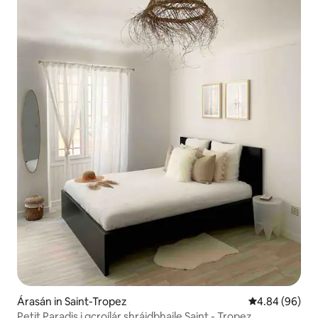
Árasán in Saint-Tropez
Meánrátáil 4.8
4.84 (96)
Petit Paradis i gcroílár shráidbhaile Saint - Tropez