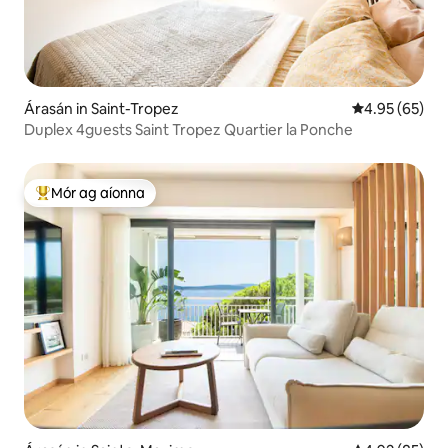
Árasán in Saint-Tropez
Meánrátáil 4.9
4.95 (65)
Duplex 4guests Saint Tropez Quartier la Ponche
Mór ag aíonna
An-mhór ag aíonna