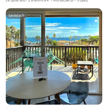
Le Quai Sud - 2 sheomra 4* - Murascaill St - Tropez
Sáróstach
Sáróstach