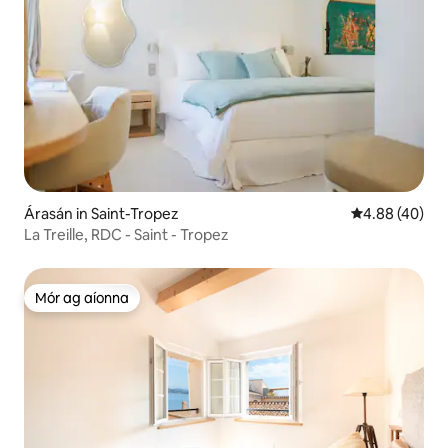
Árasán in Saint-Tropez
Meánrátáil 4.8
4.88 (40)
La Treille, RDC - Saint - Tropez
Mór ag aíonna
Mór ag aíonna