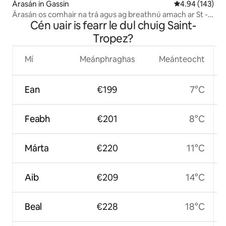
Árasán in Gassin
Meánrátáil 4.94
4.94 (143)
Árasán os comhair na trá agus ag breathnú amach ar St -
Cén uair is fearr le dul chuig Saint-
Tropez
Tropez?
Mí
Meánphraghas
Meánteocht
Ean
€199
7°C
Feabh
€201
8°C
Márta
€220
11°C
Aib
€209
14°C
Beal
€228
18°C