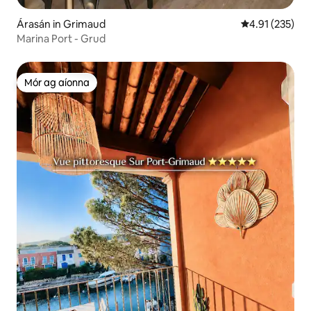
Árasán in Grimaud
Meánrátáil 4.91
4.91 (235)
Marina Port - Grud
Mór ag aíonna
Mór ag aíonna