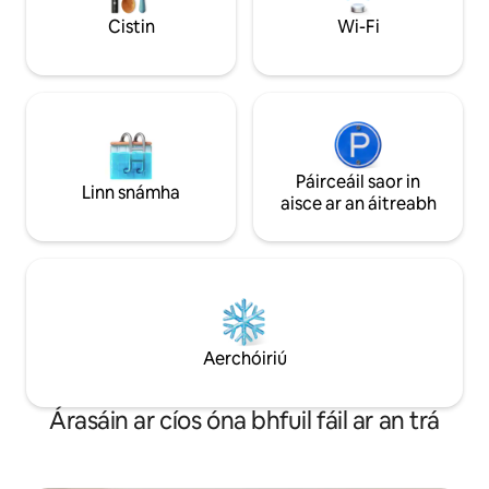
agus iad go léir fa
ar an dara hurlár agus ar an mbunurlár
Cistin
Wi-Fi
d'áit chónaithe bheag
Páirceáil saor in
Linn snámha
aisce ar an áitreabh
Aerchóiriú
Árasáin ar cíos óna bhfuil fáil ar an trá