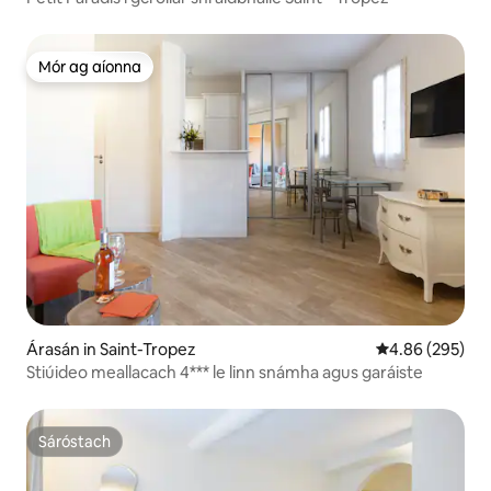
Mór ag aíonna
Mór ag aíonna
Árasán in Saint-Tropez
Meánrátáil 4.86
4.86 (295)
Stiúideo meallacach 4*** le linn snámha agus garáiste
Sáróstach
Sáróstach