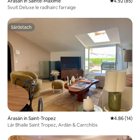
Árasán in Sainte-Maxime
Meánrátáil 4.9
4.92 (85)
Svuít Deluxe le radhairc farraige
Sáróstach
Sáróstach
Árasán in Saint-Tropez
Meánrátáil 4.8
4.86 (14)
Lár Bhaile Saint Tropez, Ardán & Carrchlós