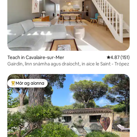
Teach in Cavalaire-sur-Mer
Meánrátáil 4.8
4.87 (151)
Gairdín, linn snámha agus draíocht, in aice le Saint - Trópez
Mór ag aíonna
An-mhór ag aíonna