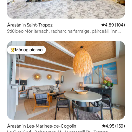
Árasán in Saint-Tropez
Meánrátáil 4.89
4.89 (104)
Stiúideo Mór lárnach, radharc na farraige, páirceáil, linn
snámha, Wi - Fi
Mór ag aíonna
An-mhór ag aíonna
Árasán in Les-Marines-de-Cogolin
Meánrátáil 4.95
4.95 (159)