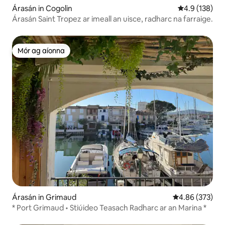
Árasán in Cogolin
Meánrátáil 4.9
4.9 (138)
Árasán Saint Tropez ar imeall an uisce, radharc na farraige.
Mór ag aíonna
Mór ag aíonna
Árasán in Grimaud
Meánrátáil 4.86
4.86 (373)
* Port Grimaud • Stiúideo Teasach Radharc ar an Marina *