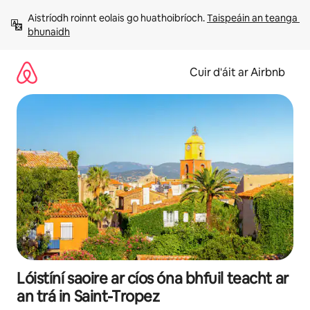
Léim
Aistríodh roinnt eolais go huathoibríoch. 
Taispeáin an teanga 
chuig
bhunaidh
ábhar
Cuir d'áit ar Airbnb
Lóistíní saoire ar cíos óna bhfuil teacht ar
an trá in Saint-Tropez