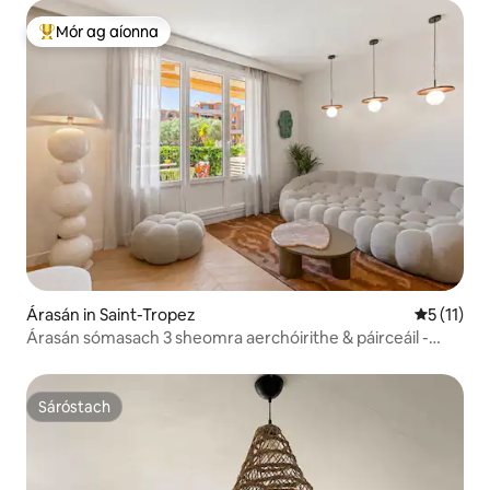
Mór ag aíonna
An-mhór ag aíonna
Árasán in Saint-Tropez
Meánrátáil
5 (11)
Árasán sómasach 3 sheomra aerchóirithe & páirceáil -
Saint-Tropez
Sáróstach
Sáróstach