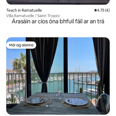
Teach in Ramatuelle
Meánrátáil 4
4.75 (4)
Villa Ramatuelle / Saint-Tropez
Árasáin ar cíos óna bhfuil fáil ar an trá
Mór ag aíonna
Mór ag aíonna