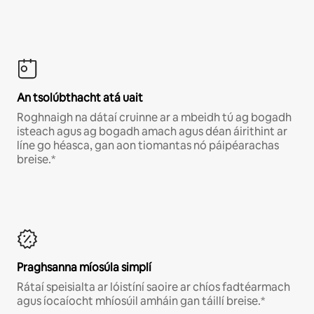
An tsolúbthacht atá uait
Roghnaigh na dátaí cruinne ar a mbeidh tú ag bogadh
isteach agus ag bogadh amach agus déan áirithint ar
líne go héasca, gan aon tiomantas nó páipéarachas
breise.*
Praghsanna míosúla simplí
Rátaí speisialta ar lóistíní saoire ar chíos fadtéarmach
agus íocaíocht mhíosúil amháin gan táillí breise.*