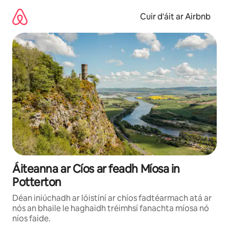
Léim
chuig
Cuir d'áit ar Airbnb
ábhar
Áiteanna ar Cíos ar feadh Míosa in
Potterton
Déan iniúchadh ar lóistíní ar chíos fadtéarmach atá ar
nós an bhaile le haghaidh tréimhsí fanachta míosa nó
níos faide.