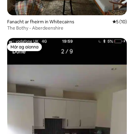
Fanacht ar fheirm in Whitecairns
Meánrátáil
5 (10)
The Bothy - Aberdeenshire
Mór ag aíonna
Mór ag aíonna