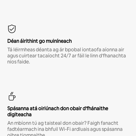
Déan áirithint go muiníneach
Tá léirmheas déanta ag ár bpobal iontaofa aíonna air
agus cuirtear tacaíocht 24/7 ar fáil le linn d'fhanachta
níos faide.
Spásanna atá oiriúnach don obair d'fhánaithe
digiteacha
An mbíonn tú ag taisteal don obair? Faigh fanacht
fadtéarmach ina bhfuil Wi-Fi ardluais agus spásanna
oibre tiomnaithe.