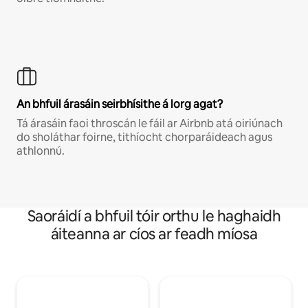
An bhfuil árasáin seirbhísithe á lorg agat?
Tá árasáin faoi throscán le fáil ar Airbnb atá oiriúnach
do sholáthar foirne, tithíocht chorparáideach agus
athlonnú.
Saoráidí a bhfuil tóir orthu le haghaidh
áiteanna ar cíos ar feadh míosa