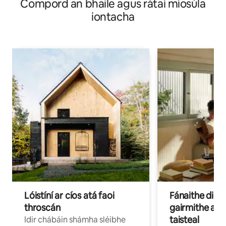
Compord an bhaile agus rátaí míosúla
iontacha
Lóistíní ar cíos atá faoi
Fánaithe digi
throscán
gairmithe a b
taisteal
Idir chábáin shámha sléibhe