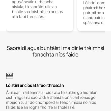
agus árasáin uirbeacha
Lóistíní compo
áisiúla, tá saoráidí uile an
ghairmithe siú
bhaile sna lóistíní seo ar cíos
gairmithe a bh
atá faoi throscán.
cianobair ina b
spásanna oibre
Saoráidí agus buntáistí maidir le tréimhsí
fanachta níos faide
Lóistíní ar cíos atá faoi throscán
Áirítear in áiteanna ar cíos atá feistithe go hiomlán
cistin agus na saoráidí a theastaíonn uait ionas go
mbeidh tú ar do chompord ar feadh míosa nó níos
faide. Is é an rogha fhoirfe ar fholéas é.