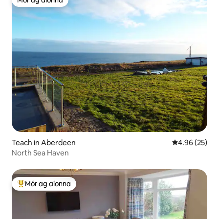
Mór ag aíonna
Mór ag aíonna
Teach in Aberdeen
Meánrátáil 4.9
4.96 (25)
North Sea Haven
Mór ag aíonna
An-mhór ag aíonna