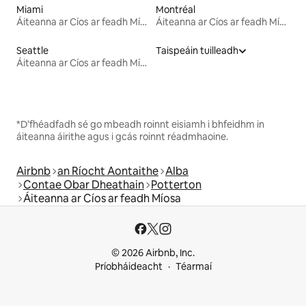
Miami
Montréal
Áiteanna ar Cíos ar feadh Míosa
Áiteanna ar Cíos ar feadh Míosa
Seattle
Taispeáin tuilleadh
Áiteanna ar Cíos ar feadh Míosa
*D’fhéadfadh sé go mbeadh roinnt eisiamh i bhfeidhm in
áiteanna áirithe agus i gcás roinnt réadmhaoine.
Airbnb
an Ríocht Aontaithe
Alba
Contae Obar Dheathain
Potterton
Áiteanna ar Cíos ar feadh Míosa
© 2026 Airbnb, Inc.
Príobháideacht
Téarmaí