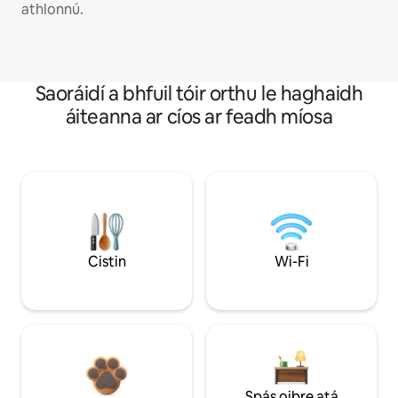
athlonnú.
Saoráidí a bhfuil tóir orthu le haghaidh
áiteanna ar cíos ar feadh míosa
Cistin
Wi-Fi
Spás oibre atá