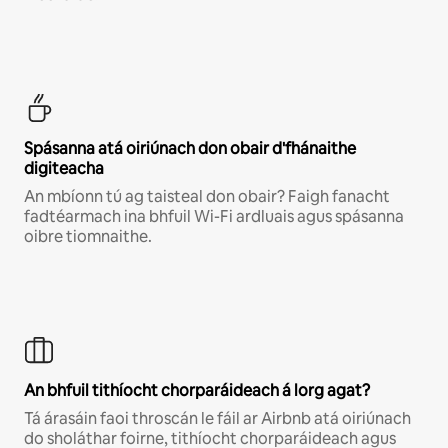
Spásanna atá oiriúnach don obair d'fhánaithe
digiteacha
An mbíonn tú ag taisteal don obair? Faigh fanacht
fadtéarmach ina bhfuil Wi-Fi ardluais agus spásanna
oibre tiomnaithe.
An bhfuil tithíocht chorparáideach á lorg agat?
Tá árasáin faoi throscán le fáil ar Airbnb atá oiriúnach
do sholáthar foirne, tithíocht chorparáideach agus