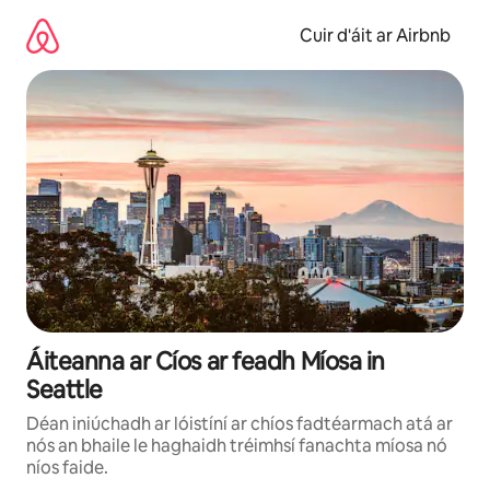
Léim
chuig
Cuir d'áit ar Airbnb
ábhar
Áiteanna ar Cíos ar feadh Míosa in
Seattle
Déan iniúchadh ar lóistíní ar chíos fadtéarmach atá ar
nós an bhaile le haghaidh tréimhsí fanachta míosa nó
níos faide.