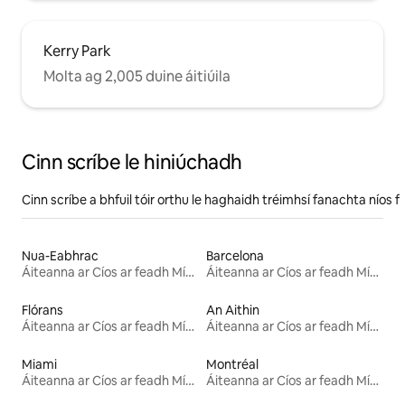
Kerry Park
Molta ag 2,005 duine áitiúila
Cinn scríbe le hiniúchadh
Cinn scríbe a bhfuil tóir orthu le haghaidh tréimhsí fanachta níos f
Nua-Eabhrac
Barcelona
Áiteanna ar Cíos ar feadh Míosa
Áiteanna ar Cíos ar feadh Míosa
Flórans
An Aithin
Áiteanna ar Cíos ar feadh Míosa
Áiteanna ar Cíos ar feadh Míosa
Miami
Montréal
Áiteanna ar Cíos ar feadh Míosa
Áiteanna ar Cíos ar feadh Míosa