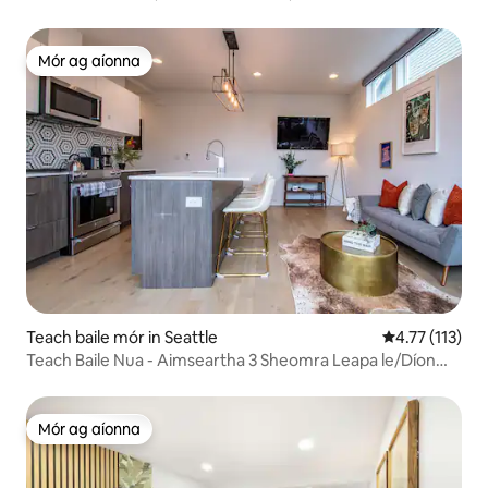
Cosy
Mór ag aíonna
Mór ag aíonna
Teach baile mór in Seattle
Meánrátáil 4.7
4.77 (113)
Teach Baile Nua - Aimseartha 3 Sheomra Leapa le/Díon
Príobháideach
Mór ag aíonna
Mór ag aíonna