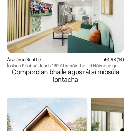
Árasán in Seattle
Meánrátáil 4.9
4.93 (14)
Íoslach Príobháideach 1BR Athchóirithe – 9 Nóiméad go dtí
Compord an bhaile agus rátaí míosúla
an Trá
iontacha