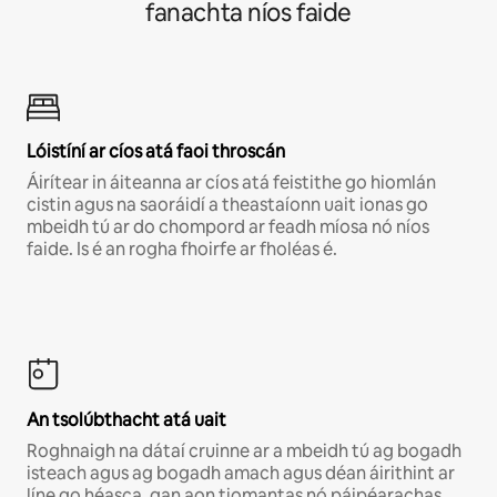
fanachta níos faide
Lóistíní ar cíos atá faoi throscán
Áirítear in áiteanna ar cíos atá feistithe go hiomlán
cistin agus na saoráidí a theastaíonn uait ionas go
mbeidh tú ar do chompord ar feadh míosa nó níos
faide. Is é an rogha fhoirfe ar fholéas é.
An tsolúbthacht atá uait
Roghnaigh na dátaí cruinne ar a mbeidh tú ag bogadh
isteach agus ag bogadh amach agus déan áirithint ar
líne go héasca, gan aon tiomantas nó páipéarachas