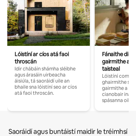
Lóistíní ar cíos atá faoi
Fánaithe digi
throscán
gairmithe a b
taisteal
Idir chábáin shámha sléibhe
agus árasáin uirbeacha
Lóistíní compo
áisiúla, tá saoráidí uile an
ghairmithe siú
bhaile sna lóistíní seo ar cíos
gairmithe a bh
atá faoi throscán.
cianobair ina b
spásanna oibre
Saoráidí agus buntáistí maidir le tréimhsí