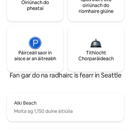
Oiriúnach do
oiriúnach do
pheataí
ríomhaire glúine
Páirceáil saor in
Tithíocht
aisce ar an áitreabh
Chorparáideach
Fan gar do na radhairc is fearr in Seattle
Alki Beach
Molta ag 1,150 duine áitiúila