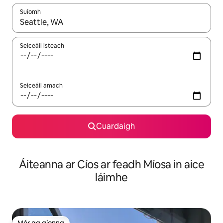
Suíomh
Nuair a bheidh torthaí ar fáil, déan nascleanúint le saigheadeoc
Seiceáil isteach
Seiceáil amach
Cuardaigh
Áiteanna ar Cíos ar feadh Míosa in aice
láimhe