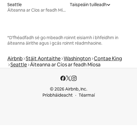
Seattle
Taispeáin tuilleadh
Áiteanna ar Cíos ar feadh Míosa
*D’fhéadfadh sé go mbeadh roinnt eisiamh i bhfeidhm in
áiteanna áirithe agus i gcás roinnt réadmhaoine.
Airbnb
Stáit Aontaithe
Washington
Contae King
Seattle
Áiteanna ar Cíos ar feadh Míosa
© 2026 Airbnb, Inc.
Príobháideacht
Téarmaí