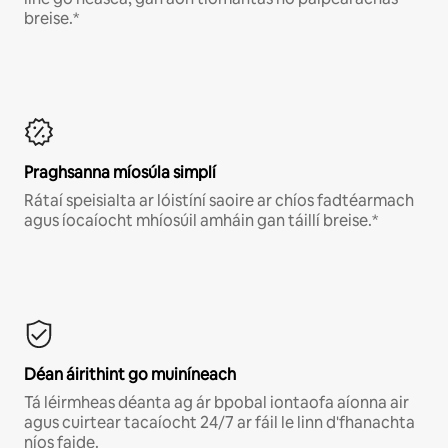
breise.*
Praghsanna míosúla simplí
Rátaí speisialta ar lóistíní saoire ar chíos fadtéarmach
agus íocaíocht mhíosúil amháin gan táillí breise.*
Déan áirithint go muiníneach
Tá léirmheas déanta ag ár bpobal iontaofa aíonna air
agus cuirtear tacaíocht 24/7 ar fáil le linn d'fhanachta
níos faide.