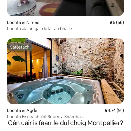
Lochta in Nîmes
Meánrátáil 
5 (56)
Lochta álainn gar do lár an bhaile
Sáróstach
Sáróstach
Lochta in Agde
Meánrátáil 4.
4.74 (91)
Lochta Eisceachtúil: Seomra Snámha
Cén uair is fearr le dul chuig Montpellier?
Príobháideach/Billiard/Suathaireacht