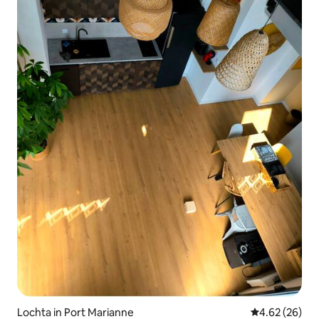
Lochta in Port Marianne
Meánrátáil 4.6
4.62 (26)