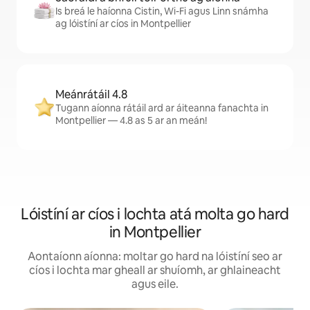
Is breá le haíonna Cistin, Wi-Fi agus Linn snámha
ag lóistíní ar cíos in Montpellier
Meánrátáil 4.8
Tugann aíonna rátáil ard ar áiteanna fanachta in
Montpellier — 4.8 as 5 ar an meán!
Lóistíní ar cíos i lochta atá molta go hard
in Montpellier
Aontaíonn aíonna: moltar go hard na lóistíní seo ar
cíos i lochta mar gheall ar shuíomh, ar ghlaineacht
agus eile.