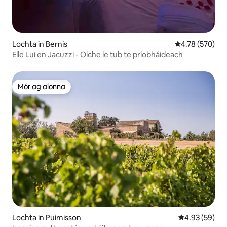
Lochta in Bernis
Meánrátáil 4.78
4.78 (570)
Elle Lui en Jacuzzi - Oíche le tub te príobháideach
Mór ag aíonna
Mór ag aíonna
Lochta in Puimisson
Meánrátáil 4.9
4.93 (59)