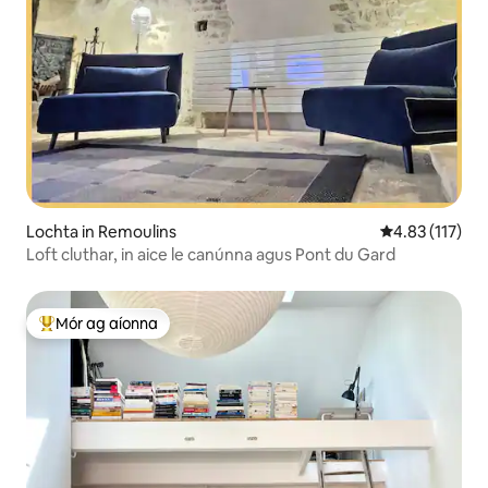
Lochta in Remoulins
Meánrátáil 4.8
4.83 (117)
Loft cluthar, in aice le canúnna agus Pont du Gard
Mór ag aíonna
An-mhór ag aíonna