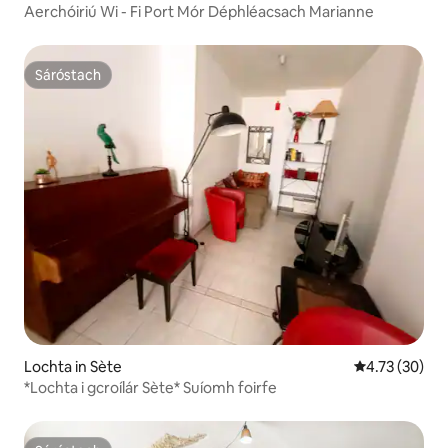
Aerchóiriú Wi - Fi Port Mór Déphléacsach Marianne
Sáróstach
Sáróstach
Lochta in Sète
Meánrátáil 4.7
4.73 (30)
*Lochta i gcroílár Sète* Suíomh foirfe