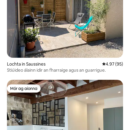
Lochta in Saussines
Meánrátáil 4.9
4.97 (95)
Stiúideo álainn idir an fharraige agus an guarrigue.
Mór ag aíonna
Mór ag aíonna