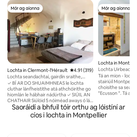
Mór ag aíonna
Mór ag aíonna
Mór ag aíonna
Mór ag aíonna
Lochta in Montpell
Lochta Uirbeach
Lochta in Clermont-l'Hérault
Meánrátáil 4.91 as 5, 319 léirmh
4.91 (319)
Tá an mion - lochta 
Lochta seandachtaí, gairdín sraithe,
stairiúil Montpellie
radharc iontach
✓ BÍ AR DO SHUAIMHNEAS le lochta
choisithe sa seanb
cluthar lánfheistithe atá athchóirithe go
"Ecusson ". Tá an t
hiomlán le hábhair nádúrtha ✓ SIÚIL AN
an timpeallacht beo
CHATHAIR Siúlóid 5 nóiméad aways ó lár
bialann, beáir fíon
Saoráidí a bhfuil tóir orthu ag lóistíní ar
na cathrach & gach saoráid, siopa agus
Tá an stáisiún fais
⚠súil le sráideanna géara ✓ RADHARC
cíos i lochta in Montpellier
ach is féidir leat a
iontach & OIDHREACHT, gairdín sraithe
chuig an stáisiún is
suite mar chuid de pháirc
nóiméad siúil. Tá a
mheánaoiseach agus de
tram agus busanna
⚠dhúnfhéachán, bloc amháin ar shiúl