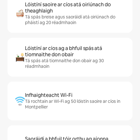
Lóistíní saoire ar cíos atá oiriúnach do
theaghlaigh
Tá spás breise agus saoráidí atá oiriúnach do
pháistí ag 20 réadmhaoin
Lóistíní ar cíos ag a bhfuil spás atá
tiomnaithe don obair
Tá spás atá tiomnaithe don obair ag 30
réadmhaoin
Infhaighteacht Wi-Fi
Tá rochtain ar Wi-Fi ag 50 lóistín saoire ar cíos in
Montpellier
Saoráidí a bhfuil tóir orthu ag aíonna