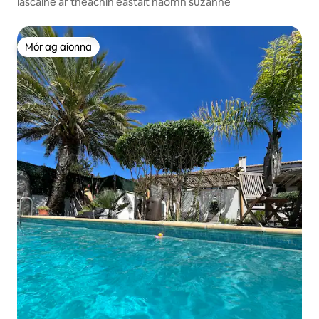
lascaine ar theachín eastáit naomh suzanne
Mór ag aíonna
Mór ag aíonna