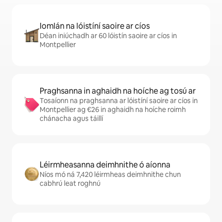
Iomlán na lóistíní saoire ar cíos
Déan iniúchadh ar 60 lóistín saoire ar cíos in
Montpellier
Praghsanna in aghaidh na hoíche ag tosú ar
Tosaíonn na praghsanna ar lóistíní saoire ar cíos in
Montpellier ag €26 in aghaidh na hoíche roimh
chánacha agus táillí
Léirmheasanna deimhnithe ó aíonna
Níos mó ná 7,420 léirmheas deimhnithe chun
cabhrú leat roghnú