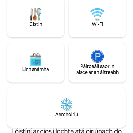
theastaíonn aon c
taobh thiar den lochta ón tsráid
leideanna uait chu
NASCACHT ✓ IONTACH i gcarr agus
phleanáil anseo ! F
campa bonn den scoth chun cuairt a
thabhairt ar an réigiún ar shiúl ó chathair
Cistin
Wi-Fi
crouwdy ANDÚILEACH ✓ SCÁILEÁIN?
NETFLIX, Apple TV, cast Chrome, córas
fuaime Bose 2.1
Páirceáil saor in
Linn snámha
aisce ar an áitreabh
Aerchóiriú
Lóistíní ar cíos i lochta atá oiriúnach do