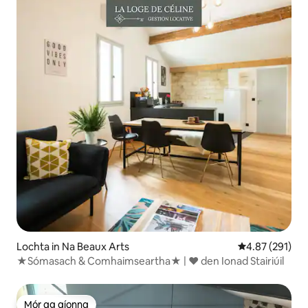
Lochta in Na Beaux Arts
Meánrátáil 4.87
4.87 (291)
★Sómasach & Comhaimseartha★ | ♥ den Ionad Stairiúil
Mór ag aíonna