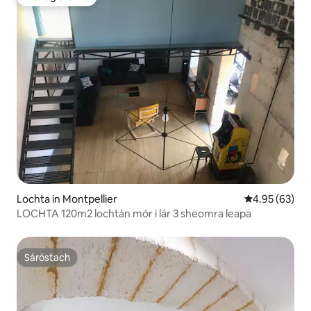
Mór ag aíonna
Lochta in Montpellier
Meánrátáil 4.9
4.95 (63)
LOCHTA 120m2 lochtán mór i lár 3 sheomra leapa
Sáróstach
Sáróstach