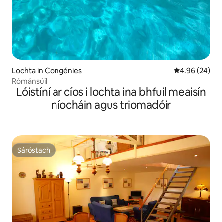
Lochta in Congénies
Meánrátáil 4.9
4.96 (24)
Rómánsúil
Lóistíní ar cíos i lochta ina bhfuil meaisín
níocháin agus triomadóir
Sáróstach
Sáróstach