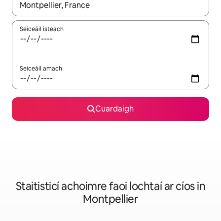
Nuair a bheidh torthaí ar fáil, déan nascleanúint le saigheadeoc
Seiceáil isteach
Seiceáil amach
Cuardaigh
Staitisticí achoimre faoi lochtaí ar cíos in
Montpellier