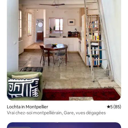
Lochta in Montpellier
Meánrátáil 
5 (85)
Vrai chez-soi montpelliérain, Gare, vues dégagées