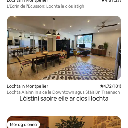
Lochta in Montpellier
Meánrátáil 4.
4.81 (27)
L'Ecrin de l'Ecusson: Lochta le clós istigh
Lochta in Montpellier
Meánrátáil 4.7
4.72 (101)
Lochta Álainn In aice le Downtown agus Stáisiún Traenach
Lóistíní saoire eile ar cíos i lochta
Mór ag aíonna
Mór ag aíonna