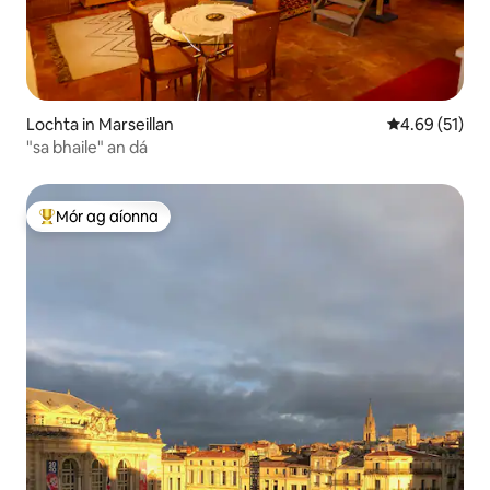
Lochta in Marseillan
Meánrátáil 4.6
4.69 (51)
"sa bhaile" an dá
Mór ag aíonna
An-mhór ag aíonna