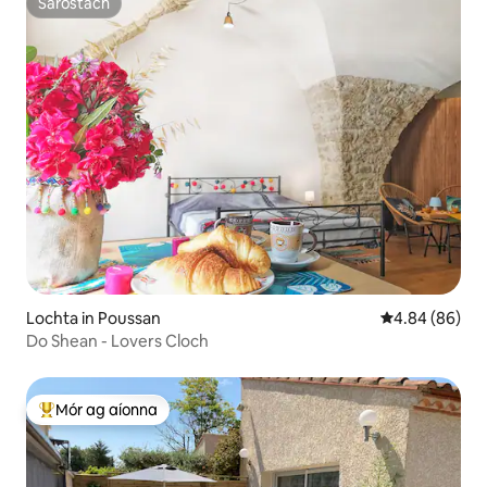
Sáróstach
Sáróstach
Lochta in Poussan
Meánrátáil 4.8
4.84 (86)
Do Shean - Lovers Cloch
Mór ag aíonna
An-mhór ag aíonna