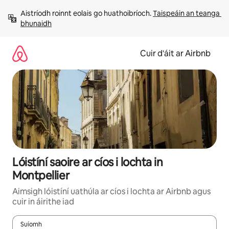
Léim
Aistríodh roinnt eolais go huathoibríoch. 
Taispeáin an teanga 
chuig
bhunaidh
ábhar
Cuir d'áit ar Airbnb
Lóistíní saoire ar cíos i lochta in
Montpellier
Aimsigh lóistíní uathúla ar cíos i lochta ar Airbnb agus
cuir in áirithe iad
Suíomh