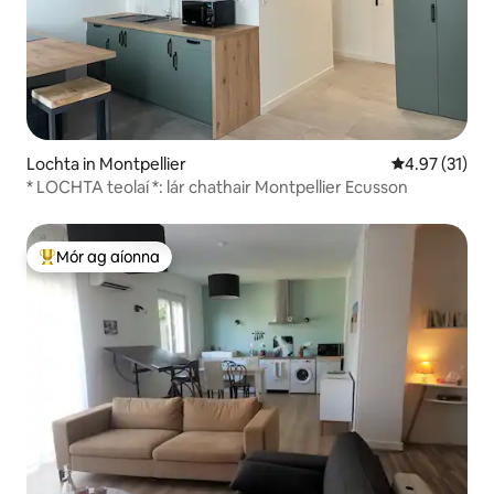
Lochta in Montpellier
Meánrátáil 4.
4.97 (31)
* LOCHTA teolaí *: lár chathair Montpellier Ecusson
Mór ag aíonna
An-mhór ag aíonna