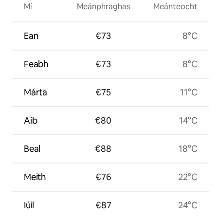
Mí
Meánphraghas
Meánteocht
Ean
€73
8°C
Feabh
€73
8°C
Márta
€75
11°C
Aib
€80
14°C
Beal
€88
18°C
Meith
€76
22°C
Iúil
€87
24°C