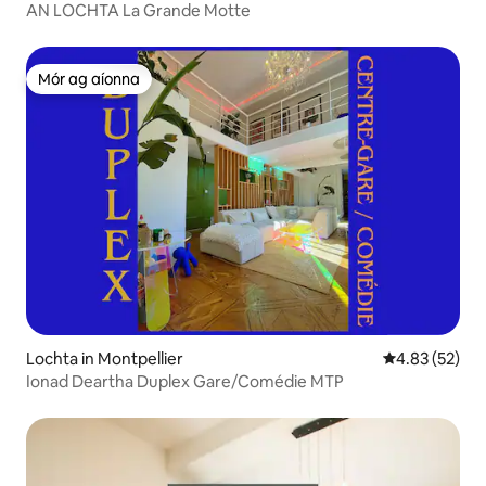
AN LOCHTA La Grande Motte
Mór ag aíonna
Mór ag aíonna
Lochta in Montpellier
Meánrátáil 4.8
4.83 (52)
Ionad Deartha Duplex Gare/Comédie MTP