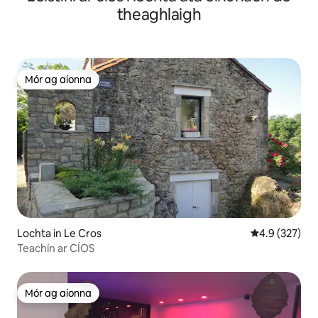
theaghlaigh
Mór ag aíonna
Mór ag aíonna
Lochta in Le Cros
Meánrátáil 4.9
4.9 (327)
Teachín ar CÍOS
Mór ag aíonna
Mór ag aíonna