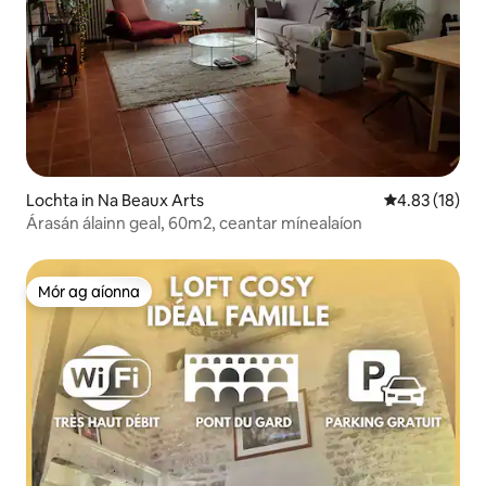
Lochta in Na Beaux Arts
Meánrátáil 4.8
4.83 (18)
Árasán álainn geal, 60m2, ceantar mínealaíon
Mór ag aíonna
Mór ag aíonna