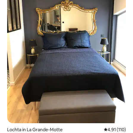
Lochta in La Grande-Motte
Meánrátáil 4.9
4.91 (110)