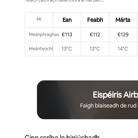
príobháideach in Palma
Mí
Ean
Feabh
Márta
€113
€112
€129
Meánphraghas
13°C
13°C
14°C
Meánteocht
Eispéiris Air
Faigh blaiseadh de rud 
Cinn scríbe le hiniúchadh