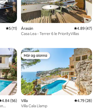
Meánrátáil 5 as 5, 11 léirmheas
5 (11)
Árasán
Meánrátáil 4.89 as 5, 
4.89 (47)
Casa Lea - Terrer 6 le PriorityVillas
Mór ag aíonna
Mór ag aíonna
Meánrátáil 4.84 as 5, 56 léirmheas
4.84 (56)
Villa
Meánrátáil 4.79 as 5, 
4.79 (28)
inn
Villa Cala Llamp