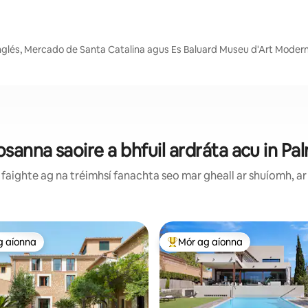
e Inglés, Mercado de Santa Catalina agus Es Baluard Museu d'Art Mode
osanna saoire a bhfuil ardráta acu in Pa
faighte ag na tréimhsí fanachta seo mar gheall ar shuíomh, ar 
g aíonna
Mór ag aíonna
 ag aíonna
An-mhór ag aíonna