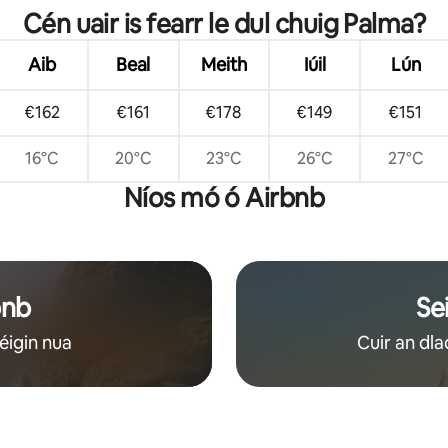
Cén uair is fearr le dul chuig Palma?
Aib
Beal
Meith
Iúil
Lún
€162
€161
€178
€149
€151
16°C
20°C
23°C
26°C
27°C
Níos mó ó Airbnb
bnb
Se
éigin nua
Cuir an dla