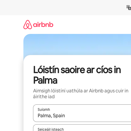
Léim
chuig
ábhar
Lóistín saoire ar cíos in
Palma
Aimsigh lóistíní uathúla ar Airbnb agus cuir in
áirithe iad
Suíomh
Nuair a bheidh torthaí ar fáil, déan nascleanúint 
Seiceáil isteach