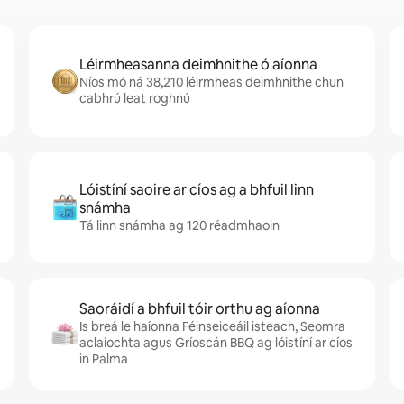
Léirmheasanna deimhnithe ó aíonna
Níos mó ná 38,210 léirmheas deimhnithe chun
cabhrú leat roghnú
Lóistíní saoire ar cíos ag a bhfuil linn
snámha
Tá linn snámha ag 120 réadmhaoin
Saoráidí a bhfuil tóir orthu ag aíonna
Is breá le haíonna Féinseiceáil isteach, Seomra
aclaíochta agus Gríoscán BBQ ag lóistíní ar cíos
in Palma