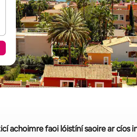
ticí achoimre faoi lóistíní saoire ar cíos 