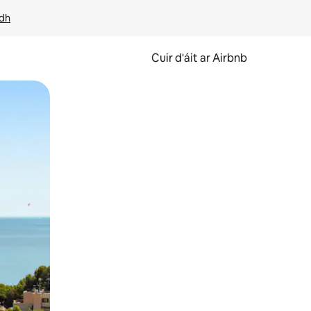
idh
Cuir d'áit ar Airbnb
svaidhpeáil.