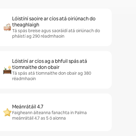
Lóistíní saoire ar cíos atá oiriúnach do
theaghlaigh
Tá spás breise agus saoráidí atá oiriúnach do
pháistí ag 290 réadmhaoin
Lóistíní ar cíos ag a bhfuil spás atá
tiomnaithe don obair
Tá spás atá tiomnaithe don obair ag 380
réadmhaoin
Meánrátáil 4.7
Faigheann áiteanna fanachta in Palma
meánrátáil 4.7 as 5 ó aíonna