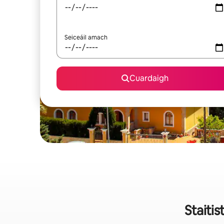
Seiceáil amach
Cuardaigh
Staitis