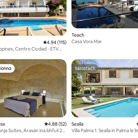
42 léirmheas
Teach
Casa Vora Mar
Meánrátáil 4.94 as 5, 115 léirmheas
4.94 (115)
ippines, Centro Ciudad - ETV
aíonna
Sáróstach
aíonna
Sáróstach
osa
Meánrátáil 4.88 as 5, 52 léirmheas
4.88 (52)
Sealla
nja Suites, Árasán ina bhfuil 2
Villa Palma 1. Sealla in Palma le l
 8 léirmheas
snámha phríobháideach