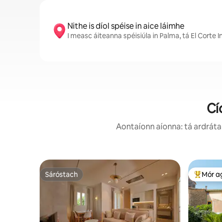
Nithe is díol spéise in aice láimhe
I measc áiteanna spéisiúla in Palma, tá El Cort
Cí
Aontaíonn aíonna: tá ardráta 
Sáróstach
Mór a
Sáróstach
An-mhór