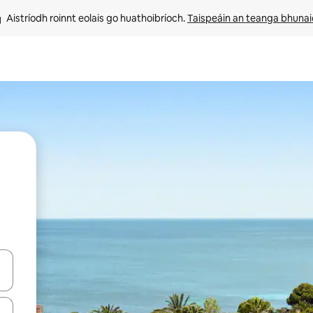
Aistríodh roinnt eolais go huathoibríoch. 
Taispeáin an teanga bhuna
le saigheadeochracha suas agus síos nó déan iniúchadh trí thadhall nó 