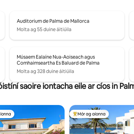
Auditorium de Palma de Mallorca
Molta ag 55 duine áitiúila
Músaem Ealaíne Nua-Aoiseach agus
Comhaimseartha Es Baluard de Palma
Molta ag 328 duine áitiúila
óistíní saoire iontacha eile ar cíos in Pal
aíonna
Mór ag aíonna
aíonna
An-mhór ag aíonna