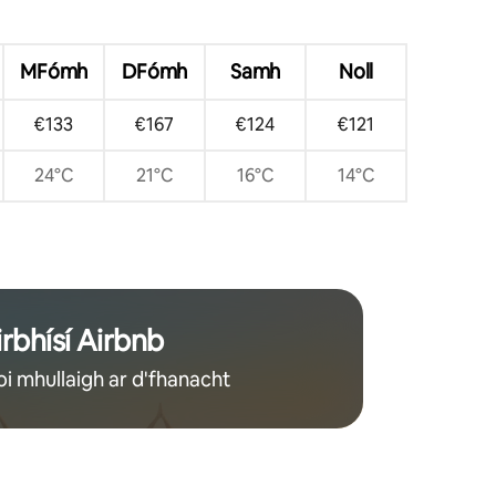
MFómh
DFómh
Samh
Noll
€133
€167
€124
€121
24°C
21°C
16°C
14°C
irbhísí Airbnb
oi mhullaigh ar d'fhanacht