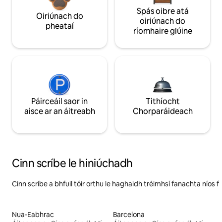
Spás oibre atá
Oiriúnach do
oiriúnach do
pheataí
ríomhaire glúine
Páirceáil saor in
Tithíocht
aisce ar an áitreabh
Chorparáideach
Cinn scríbe le hiniúchadh
Cinn scríbe a bhfuil tóir orthu le haghaidh tréimhsí fanachta níos f
Nua-Eabhrac
Barcelona