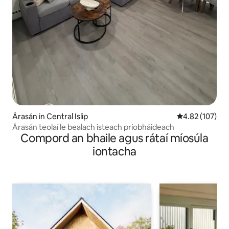
Árasán in Central Islip
Meánrátáil 4.82
4.82 (107)
Árasán teolaí le bealach isteach príobháideach
Compord an bhaile agus rátaí míosúla
iontacha