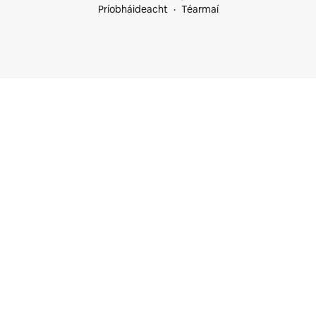
Príobháideacht
Téarmaí