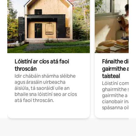
Lóistíní ar cíos atá faoi
Fánaithe digi
throscán
gairmithe a b
taisteal
Idir chábáin shámha sléibhe
agus árasáin uirbeacha
Lóistíní compo
áisiúla, tá saoráidí uile an
ghairmithe siú
bhaile sna lóistíní seo ar cíos
gairmithe a bh
atá faoi throscán.
cianobair ina b
spásanna oibre