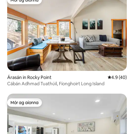
Mór ag aíonna
Mór ag aíonna
Árasán in Rocky Point
Meánrátáil 4.
4.9 (40)
Cábán Adhmad Tuathúil, Fíonghoirt Long Island
Mór ag aíonna
Mór ag aíonna