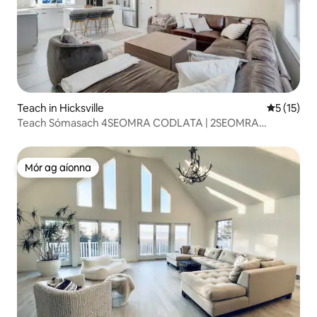
Teach in Hicksville
Meánrátáil
5 (15)
Teach Sómasach 4SEOMRA CODLATA | 2SEOMRA
FOLCADÁIN | Codladh 10
Mór ag aíonna
Mór ag aíonna