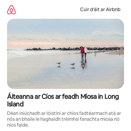
Léim
chuig
Cuir d'áit ar Airbnb
ábhar
Áiteanna ar Cíos ar feadh Míosa in Long
Island
Déan iniúchadh ar lóistíní ar chíos fadtéarmach atá ar
nós an bhaile le haghaidh tréimhsí fanachta míosa nó
níos faide.