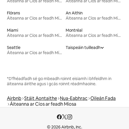
Áiteanna ar Cíos ar feadh Míosa
Áiteanna ar Cíos ar feadh Míosa
Flórans
An Aithin
Áiteanna ar Cíos ar feadh Míosa
Áiteanna ar Cíos ar feadh Míosa
Miami
Montréal
Áiteanna ar Cíos ar feadh Míosa
Áiteanna ar Cíos ar feadh Míosa
Seattle
Taispeáin tuilleadh
Áiteanna ar Cíos ar feadh Míosa
*D’fhéadfadh sé go mbeadh roinnt eisiamh i bhfeidhm in
áiteanna áirithe agus i gcás roinnt réadmhaoine.
Airbnb
Stáit Aontaithe
Nua-Eabhrac
Oileán Fada
Áiteanna ar Cíos ar feadh Míosa
© 2026 Airbnb, Inc.