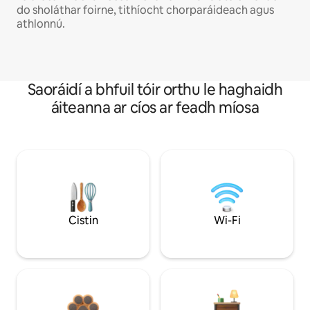
do sholáthar foirne, tithíocht chorparáideach agus
athlonnú.
Saoráidí a bhfuil tóir orthu le haghaidh
áiteanna ar cíos ar feadh míosa
Cistin
Wi-Fi