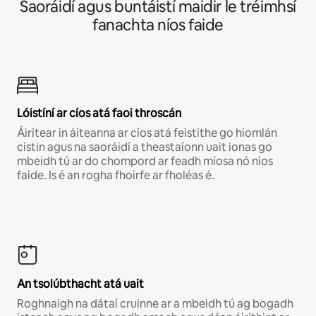
Saoráidí agus buntáistí maidir le tréimhsí
fanachta níos faide
Lóistíní ar cíos atá faoi throscán
Áirítear in áiteanna ar cíos atá feistithe go hiomlán
cistin agus na saoráidí a theastaíonn uait ionas go
mbeidh tú ar do chompord ar feadh míosa nó níos
faide. Is é an rogha fhoirfe ar fholéas é.
An tsolúbthacht atá uait
Roghnaigh na dátaí cruinne ar a mbeidh tú ag bogadh