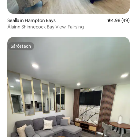
Sealla in Hampton Bays
Meánrátáil 4.9
4.98 (49)
Álainn Shinnecock Bay View. Fairsing
Sáróstach
Sáróstach