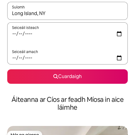
Suíomh
Nuair a bheidh torthaí ar fáil, déan nascleanúint le saigheadeoc
Seiceáil isteach
Seiceáil amach
Cuardaigh
Áiteanna ar Cíos ar feadh Míosa in aice
láimhe