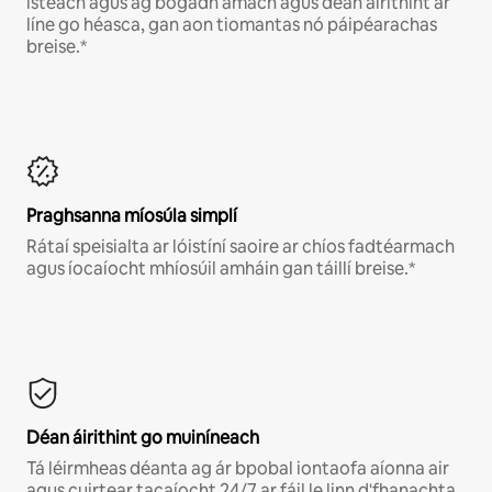
isteach agus ag bogadh amach agus déan áirithint ar
líne go héasca, gan aon tiomantas nó páipéarachas
breise.*
Praghsanna míosúla simplí
Rátaí speisialta ar lóistíní saoire ar chíos fadtéarmach
agus íocaíocht mhíosúil amháin gan táillí breise.*
Déan áirithint go muiníneach
Tá léirmheas déanta ag ár bpobal iontaofa aíonna air
agus cuirtear tacaíocht 24/7 ar fáil le linn d'fhanachta