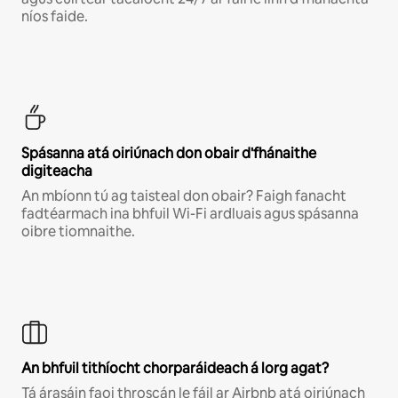
níos faide.
Spásanna atá oiriúnach don obair d'fhánaithe
digiteacha
An mbíonn tú ag taisteal don obair? Faigh fanacht
fadtéarmach ina bhfuil Wi-Fi ardluais agus spásanna
oibre tiomnaithe.
An bhfuil tithíocht chorparáideach á lorg agat?
Tá árasáin faoi throscán le fáil ar Airbnb atá oiriúnach