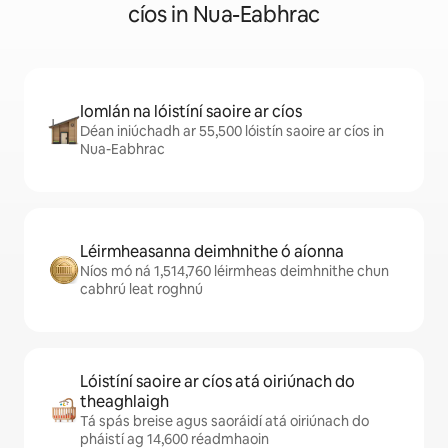
cíos in Nua-Eabhrac
Iomlán na lóistíní saoire ar cíos
Déan iniúchadh ar 55,500 lóistín saoire ar cíos in
Nua-Eabhrac
Léirmheasanna deimhnithe ó aíonna
Níos mó ná 1,514,760 léirmheas deimhnithe chun
cabhrú leat roghnú
Lóistíní saoire ar cíos atá oiriúnach do
theaghlaigh
Tá spás breise agus saoráidí atá oiriúnach do
pháistí ag 14,600 réadmhaoin