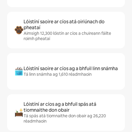
Lóistíní saoire ar cíos atá oiriúnach do
pheataí
Aimsigh 12,300 lóistín ar cíos a chuireann fáilte
roimh pheataí
Lóistíní saoire ar cíos ag a bhfuil linn snámha
Tá linn snámha ag 1,610 réadmhaoin
Lóistíní ar cíos ag a bhfuil spás atá
tiomnaithe don obair
Tá spás atá tiomnaithe don obair ag 26,220
réadmhaoin