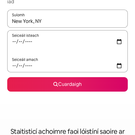
iad
Suíomh
Nuair a bheidh torthaí ar fáil, déan nascleanúint le saigheadeoc
Seiceáil isteach
Seiceáil amach
Cuardaigh
Staitisticí achoimre faoi lóistíní saoire ar