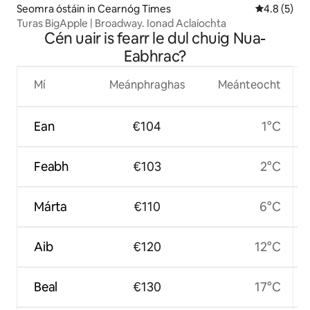
Seomra óstáin in Cearnóg Times
Meánrátáil 
4.8 (5)
Turas BigApple | Broadway. Ionad Aclaíochta
Cén uair is fearr le dul chuig Nua-
Eabhrac?
Mí
Meánphraghas
Meánteocht
Ean
€104
1°C
Feabh
€103
2°C
Márta
€110
6°C
Aib
€120
12°C
Beal
€130
17°C