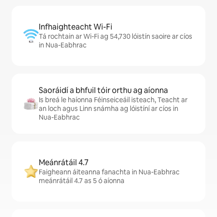
Infhaighteacht Wi-Fi
Tá rochtain ar Wi-Fi ag 54,730 lóistín saoire ar cíos
in Nua-Eabhrac
Saoráidí a bhfuil tóir orthu ag aíonna
Is breá le haíonna Féinseiceáil isteach, Teacht ar
an loch agus Linn snámha ag lóistíní ar cíos in
Nua-Eabhrac
Meánrátáil 4.7
Faigheann áiteanna fanachta in Nua-Eabhrac
meánrátáil 4.7 as 5 ó aíonna