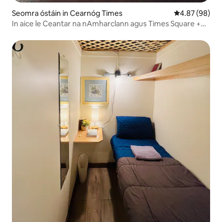
Seomra óstáin in Cearnóg Times
Meánrátáil 4.8
4.87 (98)
In aice le Ceantar na nAmharclann agus Times Square +
Bia