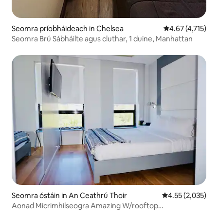
Seomra príobháideach in Chelsea
Meánrátáil 4.67 
4.67 (4,715)
Seomra Brú Sábháilte agus cluthar, 1 duine, Manhattan
Seomra óstáin in An Ceathrú Thoir
Meánrátáil 4.55 a
4.55 (2,035)
Aonad Micrimhilseogra Amazing W/rooftop
comhchoiteann agus cistin