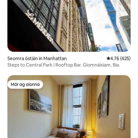
Seomra óstáin in Manhattan
Meánrátáil 4.76
4.76 (425)
Steps to Central Park | Rooftop Bar. Giomnáisiam. Bia.
Mór ag aíonna
Mór ag aíonna