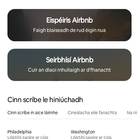
Eispéiris Airbnb
Faigh blaiseadh de rud éigin nua
Seirbhísí Airbnb
Cuir an dlaoi mhullaigh ar d'fhanacht
Cinn scríbe le hiniúchadh
Cinn scríbe in aice láimhe
Cineálacha eile fanachta
Na nit
Philadelphia
Washington
Lóistíní saoire ar cíos
Lóistíní saoire ar cíos