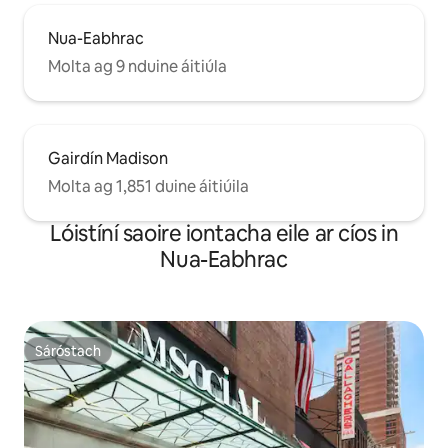
Nua-Eabhrac
Molta ag 9 nduine áitiúla
Gairdín Madison
Molta ag 1,851 duine áitiúila
Lóistíní saoire iontacha eile ar cíos in
Nua-Eabhrac
Sáróstach
Sáróstach