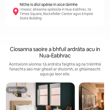
Nithe is díol spéise in aice láimhe
I measc áiteanna spéisiúla in Nua-Eabhrac, tá
Times Square, Rockefeller Center agus Empire
State Building
Cíosanna saoire a bhfuil ardráta acu in
Nua-Eabhrac
Aontaíonn aíonna: tá ardráta faighte ag na tréimhsí
fanachta seo mar gheall ar shuíomh, ar ghlaineacht
agus go leor eile.
Sáróstach
Sáróstach