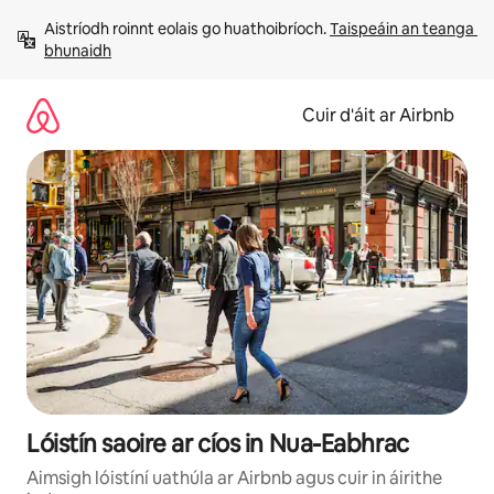
Léim
Aistríodh roinnt eolais go huathoibríoch. 
Taispeáin an teanga 
chuig
bhunaidh
ábhar
Cuir d'áit ar Airbnb
Lóistín saoire ar cíos in Nua-Eabhrac
Aimsigh lóistíní uathúla ar Airbnb agus cuir in áirithe