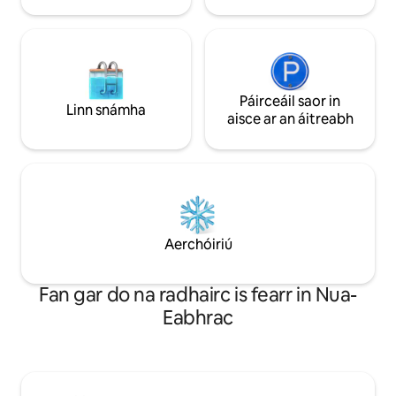
District.
Páirceáil saor in
Linn snámha
aisce ar an áitreabh
Aerchóiriú
Fan gar do na radhairc is fearr in Nua-
Eabhrac