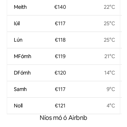
Meith
€140
22°C
Iúil
€117
25°C
Lún
€118
25°C
MFómh
€119
21°C
DFómh
€120
14°C
Samh
€117
9°C
Noll
€121
4°C
Níos mó ó Airbnb