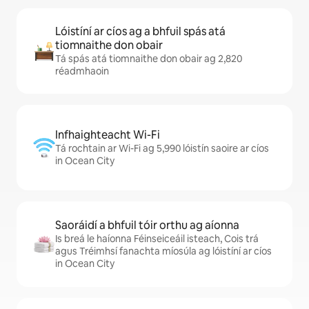
Lóistíní ar cíos ag a bhfuil spás atá
tiomnaithe don obair
Tá spás atá tiomnaithe don obair ag 2,820
réadmhaoin
Infhaighteacht Wi-Fi
Tá rochtain ar Wi-Fi ag 5,990 lóistín saoire ar cíos
in Ocean City
Saoráidí a bhfuil tóir orthu ag aíonna
Is breá le haíonna Féinseiceáil isteach, Cois trá
agus Tréimhsí fanachta míosúla ag lóistíní ar cíos
in Ocean City