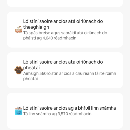
Lóistíní saoire ar cíos atá oiriúnach do
theaghlaigh
Tá spás breise agus saoráidí atá oiriúnach do
pháistí ag 4,640 réadmhaoin
Lóistíní saoire ar cíos atá oiriúnach do
pheataí
Aimsigh 560 lóistín ar cíos a chuireann fáilte roimh
pheataí
Lóistíní saoire ar cíos ag a bhfuil linn snámha
Tá linn snámha ag 3,570 réadmhaoin