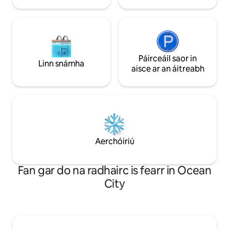
adhmaid nua anois i máistirshraith le
haghaidh codlata restful! Níl na linnte
agus na cúirteanna leadóige/picil ach
cúpla bloc ar shiúl chun taitneamh a
bhaint astu! Chomh maith leis sin,
EISPÉIREAS fíor - uathúil SCANNÁN
Páirceáil saor in
Linn snámha
AMUIGH FAOIN AER dár n - aíonna go
aisce ar an áitreabh
léir chun an Vacay is fearr RIAMH a
dhéanamh!
Aerchóiriú
Fan gar do na radhairc is fearr in Ocean
City