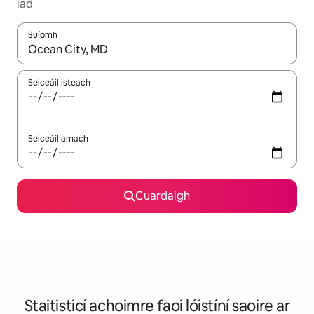
iad
Suíomh
Nuair a bheidh torthaí ar fáil, déan nascleanúint le saigheadeoc
Seiceáil isteach
Seiceáil amach
Cuardaigh
Staitisticí achoimre faoi lóistíní saoire ar