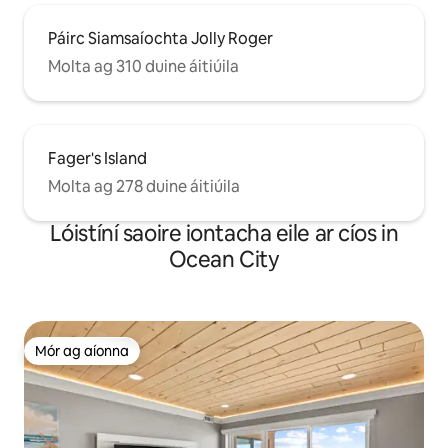
Páirc Siamsaíochta Jolly Roger
Molta ag 310 duine áitiúila
Fager's Island
Molta ag 278 duine áitiúila
Lóistíní saoire iontacha eile ar cíos in
Ocean City
Mór ag aíonna
Mór ag aíonna