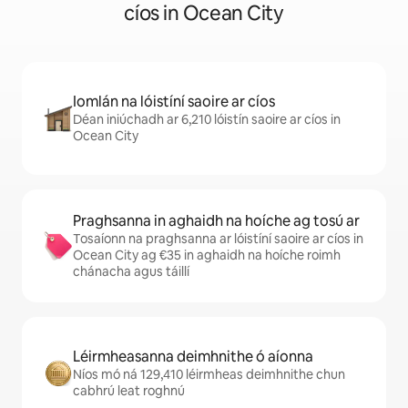
cíos in Ocean City
Iomlán na lóistíní saoire ar cíos
Déan iniúchadh ar 6,210 lóistín saoire ar cíos in
Ocean City
Praghsanna in aghaidh na hoíche ag tosú ar
Tosaíonn na praghsanna ar lóistíní saoire ar cíos in
Ocean City ag €35 in aghaidh na hoíche roimh
chánacha agus táillí
Léirmheasanna deimhnithe ó aíonna
Níos mó ná 129,410 léirmheas deimhnithe chun
cabhrú leat roghnú