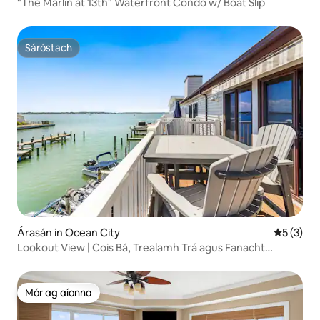
"The Marlin at 13th" Waterfront Condo w/ Boat Slip
Sáróstach
Sáróstach
Árasán in Ocean City
Meánrátái
5 (3)
Lookout View | Cois Bá, Trealamh Trá agus Fanacht
Teaghlaigh
Mór ag aíonna
Mór ag aíonna