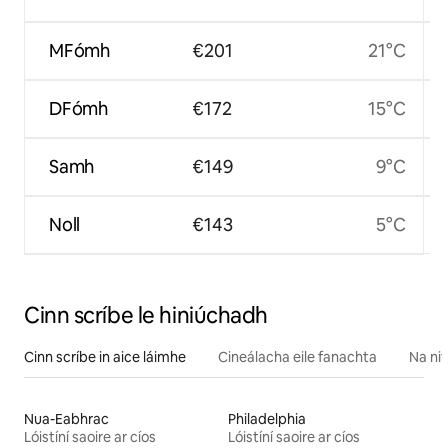
MFómh
€201
21°C
DFómh
€172
15°C
Samh
€149
9°C
Noll
€143
5°C
Cinn scríbe le hiniúchadh
Cinn scríbe in aice láimhe
Cineálacha eile fanachta
Na nit
Nua-Eabhrac
Philadelphia
Lóistíní saoire ar cíos
Lóistíní saoire ar cíos