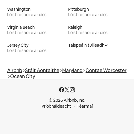
Washington
Pittsburgh
Lóistíní saoire ar cíos
Lóistíní saoire ar cíos
Virginia Beach
Raleigh
Lóistíní saoire ar cíos
Lóistíní saoire ar cíos
Jersey City
Taispeáin tuilleadh
Lóistíní saoire ar cíos
Airbnb
Stáit Aontaithe
Maryland
Contae Worcester
Ocean City
© 2026 Airbnb, Inc.
Príobháideacht
Téarmaí