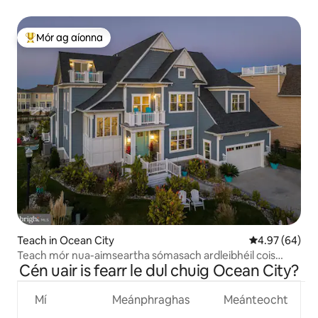
Saor in Aisce
Mór ag aíonna
An-mhór ag aíonna
Teach in Ocean City
Meánrátáil 4.9
4.97 (64)
Teach mór nua-aimseartha sómasach ardleibhéil cois
Cén uair is fearr le dul chuig Ocean City?
báire le linn snámha
Mí
Meánphraghas
Meánteocht