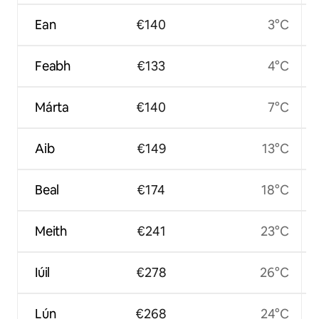
Ean
€140
3°C
Feabh
€133
4°C
Márta
€140
7°C
Aib
€149
13°C
Beal
€174
18°C
Meith
€241
23°C
Iúil
€278
26°C
Lún
€268
24°C