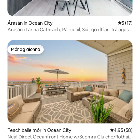
Árasán in Ocean City
Meánrátáil
5 (17)
Árasán i Lár na Cathrach, Páirceáil, Siúil go dtí an Trá agus
an Clárchosán
Mór ag aíonna
Mór ag aíonna
Teach baile mór in Ocean City
Meánrátáil 4.9
4.95 (58)
Nua! Direct Oceanfront Home w/Seomra Cluiche/Rothair