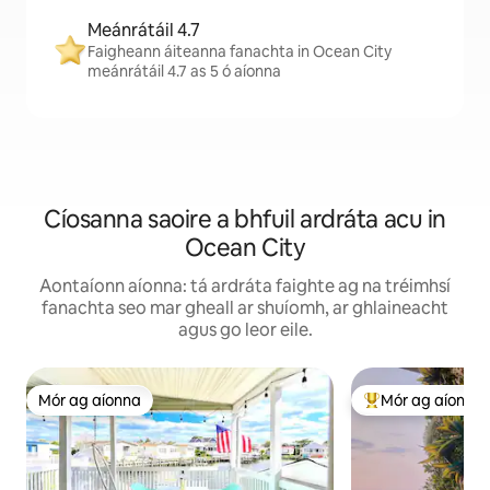
Meánrátáil 4.7
Faigheann áiteanna fanachta in Ocean City
meánrátáil 4.7 as 5 ó aíonna
Cíosanna saoire a bhfuil ardráta acu in
Ocean City
Aontaíonn aíonna: tá ardráta faighte ag na tréimhsí
fanachta seo mar gheall ar shuíomh, ar ghlaineacht
agus go leor eile.
Mór ag aíonna
Mór ag aíonna
Mór ag aíonna
An-mhór ag aíon