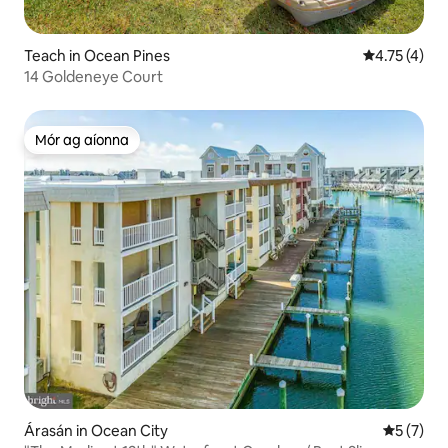
Teach in Ocean Pines
Meánrátáil 4
4.75 (4)
14 Goldeneye Court
Mór ag aíonna
Mór ag aíonna
Árasán in Ocean City
Meánrátái
5 (7)