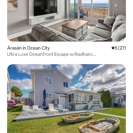
Árasán in Ocean City
Meánrátáil
5 (27)
Ultra Luxe Oceanfront Escape w/Radhairc
Bhreathnóireachta!