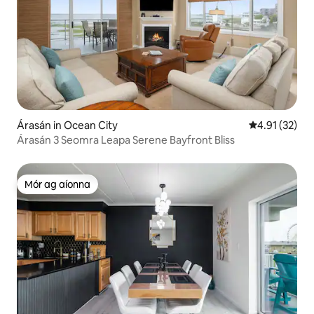
Árasán in Ocean City
Meánrátáil 4.
4.91 (32)
Árasán 3 Seomra Leapa Serene Bayfront Bliss
Mór ag aíonna
Mór ag aíonna