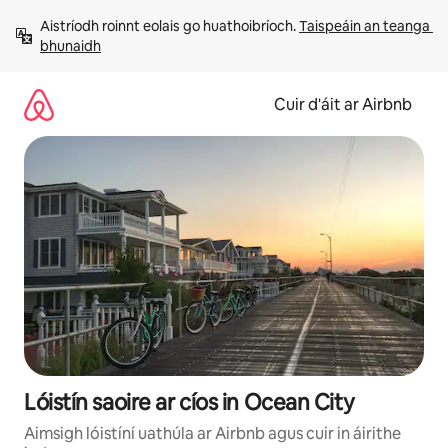
Léim
Aistríodh roinnt eolais go huathoibríoch. 
Taispeáin an teanga 
chuig
bhunaidh
ábhar
Cuir d'áit ar Airbnb
Lóistín saoire ar cíos in Ocean City
Aimsigh lóistíní uathúla ar Airbnb agus cuir in áirithe