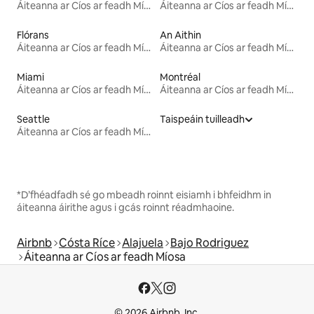
Áiteanna ar Cíos ar feadh Míosa
Áiteanna ar Cíos ar feadh Míosa
Flórans
An Aithin
Áiteanna ar Cíos ar feadh Míosa
Áiteanna ar Cíos ar feadh Míosa
Miami
Montréal
Áiteanna ar Cíos ar feadh Míosa
Áiteanna ar Cíos ar feadh Míosa
Seattle
Taispeáin tuilleadh
Áiteanna ar Cíos ar feadh Míosa
*D’fhéadfadh sé go mbeadh roinnt eisiamh i bhfeidhm in
áiteanna áirithe agus i gcás roinnt réadmhaoine.
Airbnb
Cósta Ríce
Alajuela
Bajo Rodriguez
Áiteanna ar Cíos ar feadh Míosa
© 2026 Airbnb, Inc.