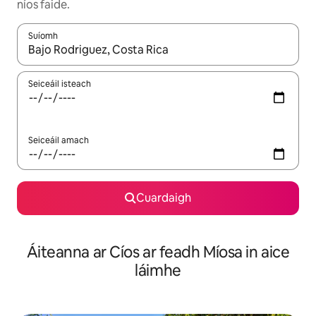
níos faide.
Suíomh
Nuair a bheidh torthaí ar fáil, déan nascleanúint le saigheadeoc
Seiceáil isteach
Seiceáil amach
Cuardaigh
Áiteanna ar Cíos ar feadh Míosa in aice
láimhe