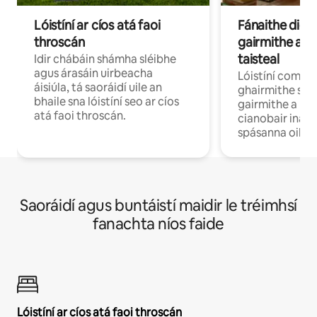
Lóistíní ar cíos atá faoi
Fánaithe digi
throscán
gairmithe a b
taisteal
Idir chábáin shámha sléibhe
agus árasáin uirbeacha
Lóistíní compo
áisiúla, tá saoráidí uile an
ghairmithe siú
bhaile sna lóistíní seo ar cíos
gairmithe a bh
atá faoi throscán.
cianobair ina b
spásanna oibre
Saoráidí agus buntáistí maidir le tréimhsí
fanachta níos faide
Lóistíní ar cíos atá faoi throscán