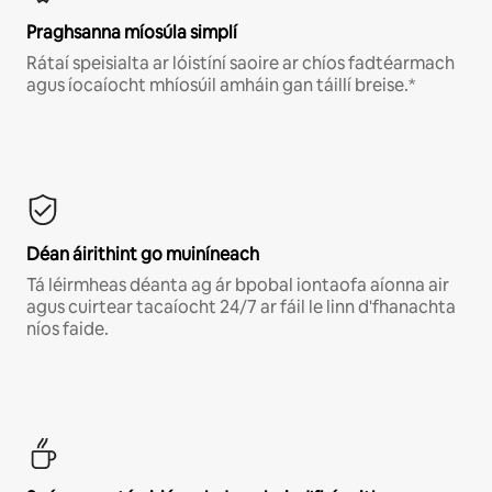
Praghsanna míosúla simplí
Rátaí speisialta ar lóistíní saoire ar chíos fadtéarmach
agus íocaíocht mhíosúil amháin gan táillí breise.*
Déan áirithint go muiníneach
Tá léirmheas déanta ag ár bpobal iontaofa aíonna air
agus cuirtear tacaíocht 24/7 ar fáil le linn d'fhanachta
níos faide.