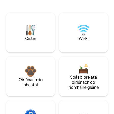
Cistin
Wi-Fi
Spás oibre atá
Oiriúnach do
oiriúnach do
pheataí
ríomhaire glúine