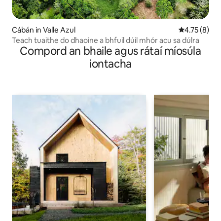
Cábán in Valle Azul
Meánrátáil 4
4.75 (8)
Teach tuaithe do dhaoine a bhfuil dúil mhór acu sa dúlra
Compord an bhaile agus rátaí míosúla
iontacha