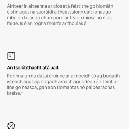
Áirítear in áiteanna ar cíos atá feistithe go hiomlán
cistin agus na saoráidí a theastaíonn uait ionas go
mbeidh tú ar do chompord ar feadh míosa nó níos
faide. Is é an rogha fhoirfe ar fholéas é.
An tsolúbthacht atá uait
Roghnaigh na dátaí cruinne ar a mbeidh tú ag bogadh
isteach agus ag bogadh amach agus déan áirithint ar
líne go héasca, gan aon tiomantas nó páipéarachas
breise.*