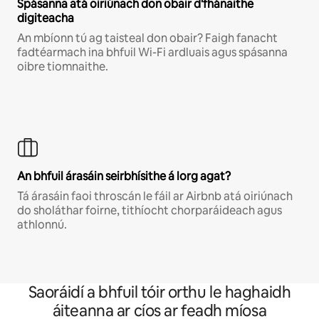
Spásanna atá oiriúnach don obair d'fhánaithe
digiteacha
An mbíonn tú ag taisteal don obair? Faigh fanacht
fadtéarmach ina bhfuil Wi-Fi ardluais agus spásanna
oibre tiomnaithe.
An bhfuil árasáin seirbhísithe á lorg agat?
Tá árasáin faoi throscán le fáil ar Airbnb atá oiriúnach
do sholáthar foirne, tithíocht chorparáideach agus
athlonnú.
Saoráidí a bhfuil tóir orthu le haghaidh
áiteanna ar cíos ar feadh míosa