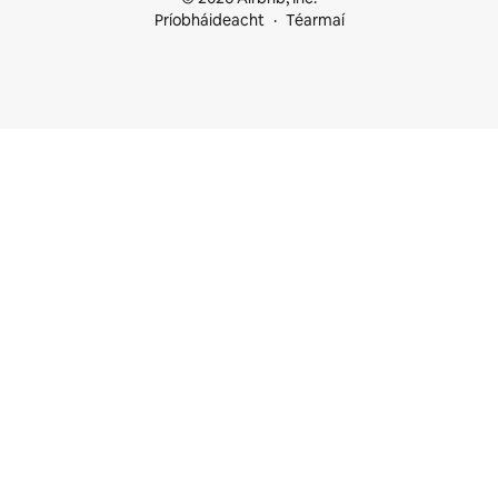
Príobháideacht
Téarmaí