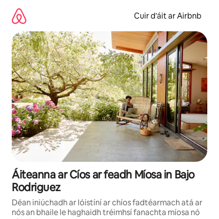
Léim
chuig
Cuir d'áit ar Airbnb
ábhar
Áiteanna ar Cíos ar feadh Míosa in Bajo
Rodriguez
Déan iniúchadh ar lóistíní ar chíos fadtéarmach atá ar
nós an bhaile le haghaidh tréimhsí fanachta míosa nó