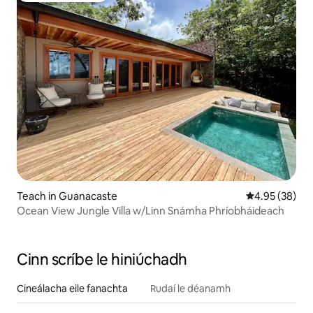
Teach in Guanacaste
Meánrátáil 4.9
4.95 (38)
Ocean View Jungle Villa w/Linn Snámha Phríobháideach
Cinn scríbe le hiniúchadh
Cineálacha eile fanachta
Rudaí le déanamh