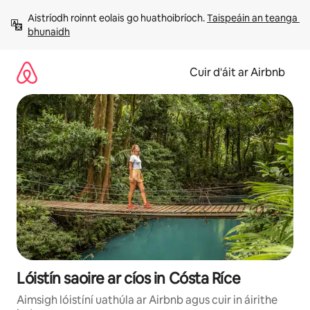
Léim
Aistríodh roinnt eolais go huathoibríoch. 
Taispeáin an teanga 
chuig
bhunaidh
ábhar
Cuir d'áit ar Airbnb
Lóistín saoire ar cíos in Cósta Ríce
Aimsigh lóistíní uathúla ar Airbnb agus cuir in áirithe