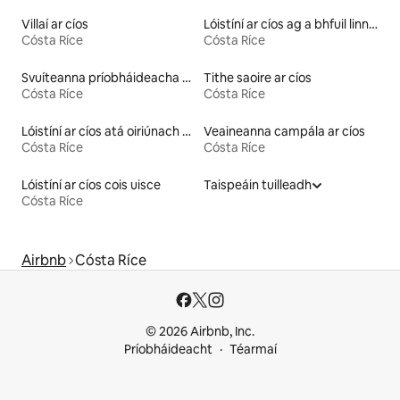
Villaí ar cíos
Lóistíní ar cíos ag a bhfuil linn snámha
Cósta Ríce
Cósta Ríce
Svuíteanna príobháideacha ar cíos
Tithe saoire ar cíos
Cósta Ríce
Cósta Ríce
Lóistíní ar cíos atá oiriúnach do pheataí
Veaineanna campála ar cíos
Cósta Ríce
Cósta Ríce
Lóistíní ar cíos cois uisce
Taispeáin tuilleadh
Cósta Ríce
Airbnb
Cósta Ríce
© 2026 Airbnb, Inc.
Príobháideacht
Téarmaí