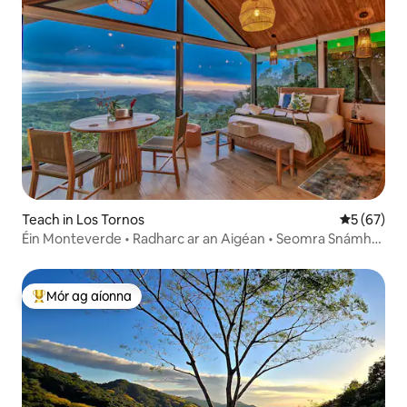
Teach in Los Tornos
Meánrátáil 
5 (67)
Éin Monteverde • Radharc ar an Aigéan • Seomra Snámha
Príobháideach
Mór ag aíonna
An-mhór ag aíonna