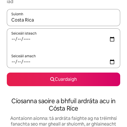
iad
Suíomh
Nuair a bheidh torthaí ar fáil, déan nascleanúint le saigheadeoc
Seiceáil isteach
Seiceáil amach
Cuardaigh
Cíosanna saoire a bhfuil ardráta acu in
Cósta Ríce
Aontaíonn aíonna: tá ardráta faighte ag na tréimhsí
fanachta seo mar gheall ar shuíomh, ar ghlaineacht