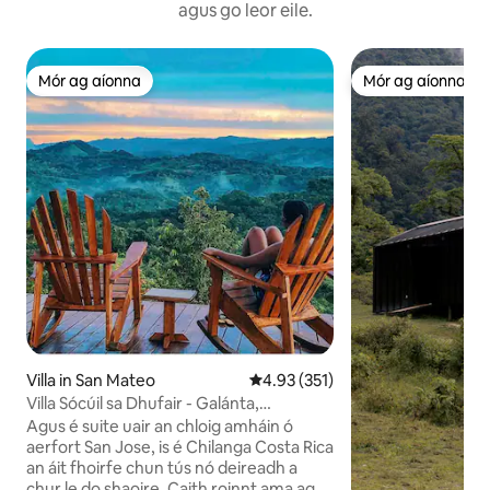
agus go leor eile.
Mór ag aíonna
Mór ag aíonna
Mór ag aíonna
Mór ag aíonna
Villa in San Mateo
Meánrátáil 4.93 as 5, 351 léirmh
4.93 (351)
Villa Sócúil sa Dhufair - Galánta,
Príobháideach, Suaimhneach
Agus é suite uair an chloig amháin ó
aerfort San Jose, is é Chilanga Costa Rica
an áit fhoirfe chun tús nó deireadh a
chur le do shaoire. Caith roinnt ama ag