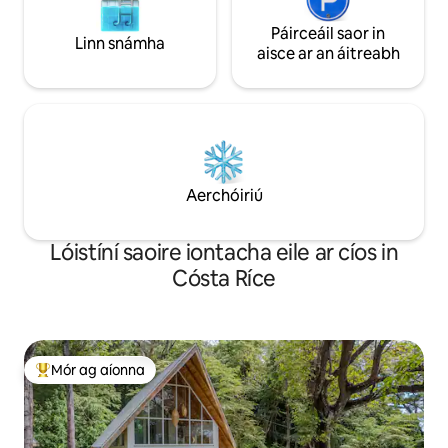
Páirceáil saor in
Linn snámha
aisce ar an áitreabh
Aerchóiriú
Lóistíní saoire iontacha eile ar cíos in
Cósta Ríce
Mór ag aíonna
An-mhór ag aíonna