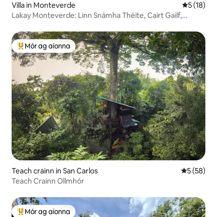
Villa in Monteverde
Meánrátáil
5 (18)
Lakay Monteverde: Linn Snámha Théite, Cairt Gailf,
Bricfeasta
Mór ag aíonna
An-mhór ag aíonna
Teach crainn in San Carlos
Meánrátáil 
5 (58)
Teach Crainn Ollmhór
Mór ag aíonna
An-mhór ag aíonna