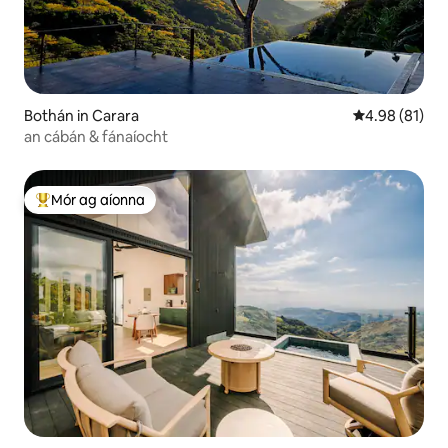
Bothán in Carara
Meánrátáil 4.9
4.98 (81)
an cábán & fánaíocht
Mór ag aíonna
An-mhór ag aíonna