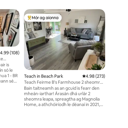
Teach in
Mór ag aíonna
Mór a
An-mhór ag aíonna
An-mhór
Tearmann
An bhfuil
shíochánt
dhuine mu
gcúlú ath
phríobhái
eánrátáil 4.99 as 5, 108 léirmheas
4.99 (108)
Round Lake. Bain sult as an ts
xe
as machn
ha
air is
locha bís
ín só le
chladach. Múscail radhai
nua 1 - BR
Teach in Beach Park
Meánrátáil 4.98 as 5, 2
4.98 (273)
inspiorái
eann sé
anam, tae nó c
Teach Feirme B's Farmhouse 2 sheomra
 a
domhain n
leapa leathscoite.
Bain taitneamh as an gcuid is fearr den
ch
muinteart
mheán-iarthar! Árasán dhá urlár 2
dreamy agus
sheomra leapa, spreagtha ag Magnolia
sómasach
lig do scí
Home, a athchóiríodh le déanaí in 2021,
siúil
athnuach
go léir fút féin gar do gach rud a
w/leaba
theastaíonn uait. 50 míle ó Milwaukee,
a seomra
mílte ó Chicago, agus 2 mhíle ó bheith ag
dladh);
cur do mhéar na coise sa ghaineamh ag