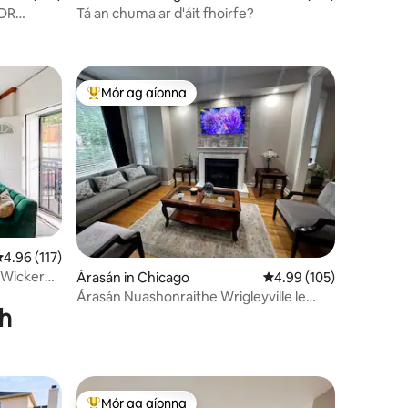
BDR
Tá an chuma ar d'áit fhoirfe?
Mór ag aíonna
An-mhór ag aíonna
eánrátáil 4.96 as 5, 117 léirmheas
4.96 (117)
 Wicker
Árasán in Chicago
Meánrátáil 4.99 as 5, 1
4.99 (105)
Árasán Nuashonraithe Wrigleyville le
gh
Páirceáil Saor in Aisce
Mór ag aíonna