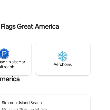
ar an
Loch Michigan. Táimid cúpla nóiméad ar
íseáin 2
shiúl ó Great Lakes Naval Station agus ó
e
Cancer Treatment Center of America,
 faide; WI
Six Flags Great America, Gurnee Mills,
agus Great Wolf Lodge. Cibé rud a
Six Flags Great America
thugann anseo thú, déan teach cónaithe
J&B's Farmhouse Cottage de do theach
cónaithe inniu.
saor in aisce ar
Aerchóiriú
áitreabh
America
Simmons Island Beach
Molta ag 26 duine áitiúila