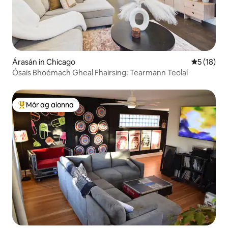
Árasán in Chicago
Meánrátáil
5 (18)
Ósais Bhoémach Gheal Fhairsing: Tearmann Teolaí
Mór ag aíonna
An-mhór ag aíonna