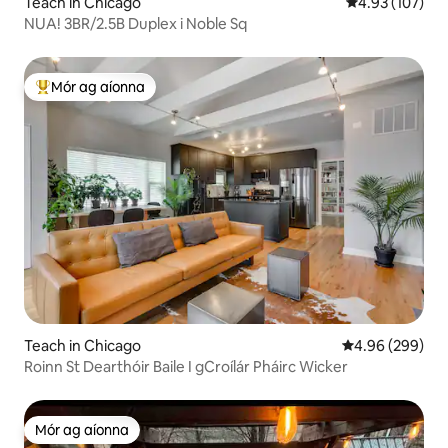
Teach in Chicago
Meánrátáil 4.93
4.93 (107)
NUA! 3BR/2.5B Duplex i Noble Sq
Mór ag aíonna
An-mhór ag aíonna
Teach in Chicago
Meánrátáil 4.96
4.96 (299)
Roinn St Dearthóir Baile I gCroílár Pháirc Wicker
Mór ag aíonna
Mór ag aíonna