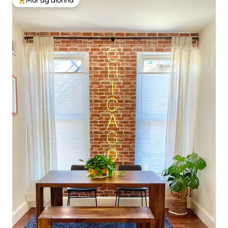
Mór ag aíonna
An-mhór ag aíonna