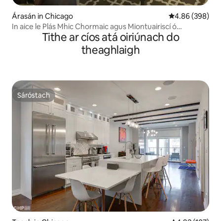
Árasán in Chicago
Meánrátáil 4.86
4.86 (398)
In aice le Plás Mhic Chormaic agus Miontuairiscí ó
Tithe ar cíos atá oiriúnach do
Downtown!
theaghlaigh
Sáróstach
Sáróstach