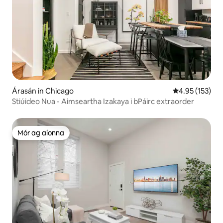
Árasán in Chicago
Meánrátáil 4.95
4.95 (153)
Stiúideo Nua - Aimseartha Izakaya i bPáirc extraorder
Mór ag aíonna
Mór ag aíonna