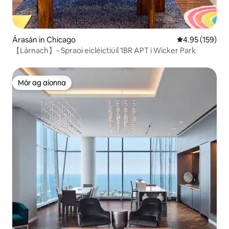
Árasán in Chicago
Meánrátáil 4.95
4.95 (159)
【Lárnach】- Spraoi eicléictiúil 1BR APT i Wicker Park
Mór ag aíonna
Mór ag aíonna