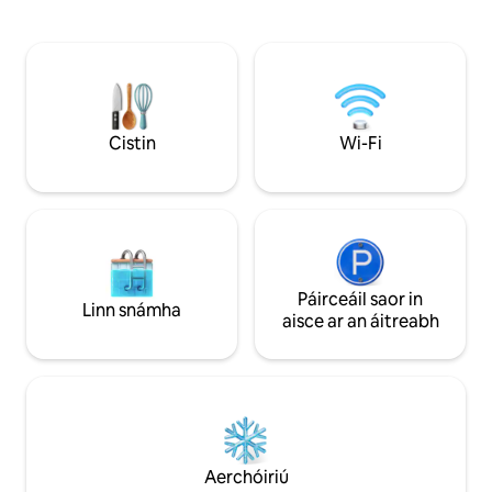
ghearr go Michigan Avenue agus
deireadh do lae, ba
Millennium Park. Le saoráidí iontacha, tá
shuaimhneach i do
ár n - árasáin oiriúnach le haghaidh
príobháideach lasm
tréimhsí fanachta fada nó saoire fhada.
cheann ceann na bl
Tairgeann ár n - árasáin atá cumasaithe
isteach i do leaba 
do theicneolaíocht féinseiceáil isteach
haghaidh oíche c
ag 4pm, tacaíocht 24/7 d'aíonna trí
Soláthraíonn páirce
Cistin
Wi-Fi
théacs nó ar an bhfón, agus Deasc
lasmuigh den tsrái
Fhronta Fhíorúil a bhfuil rochtain uirthi trí
neamhchoitianta ga
ghléas móibíleach.
Páirceáil saor in
Linn snámha
aisce ar an áitreabh
Aerchóiriú