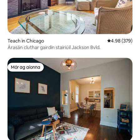
Teach in Chicago
Meánrátáil 4.98
4.98 (379)
Árasán cluthar gairdín stairiúil Jackson Bvld.
Mór ag aíonna
Mór ag aíonna