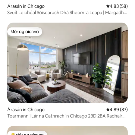
Árasán in Chicago
Meánrátáil 4.8
4.83 (58)
Svuít Leibhéal Sóisearach Dhá Sheomra Leapa | Margadh
Fulton
Mór ag aíonna
Mór ag aíonna
Árasán in Chicago
Meánrátáil 4.8
4.89 (37)
Tearmann i Lár na Cathrach in Chicago 2BD 2BA Radhairc
Giomnáisiam Díon