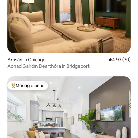
Árasán in Chicago
Meánrátáil 4.9
4.97 (70)
Aonad Gairdín Dearthóra in Bridgeport
Mór ag aíonna
An-mhór ag aíonna