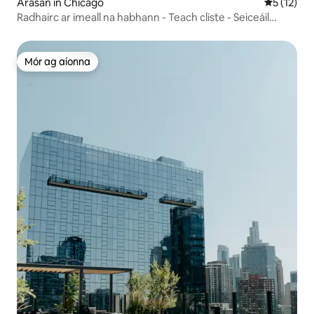
Árasán in Chicago
Meánrátáil
5 (12)
Radhairc ar imeall na habhann - Teach cliste - Seiceáil
isteach shimplí
Mór ag aíonna
Mór ag aíonna