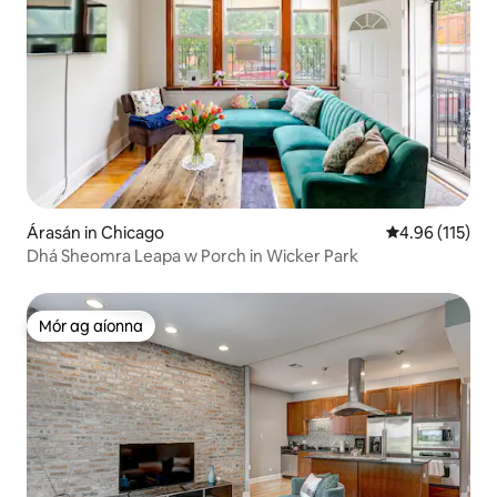
Árasán in Chicago
Meánrátáil 4.9
4.96 (115)
Dhá Sheomra Leapa w Porch in Wicker Park
Mór ag aíonna
Mór ag aíonna