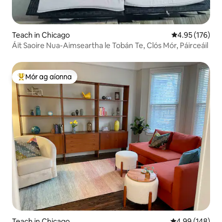
Teach in Chicago
Meánrátáil 4.95
4.95 (176)
Áit Saoire Nua-Aimseartha le Tobán Te, Clós Mór, Páirceáil
Mór ag aíonna
An-mhór ag aíonna
Teach in Chicago
Meánrátáil 4.99
4.99 (148)