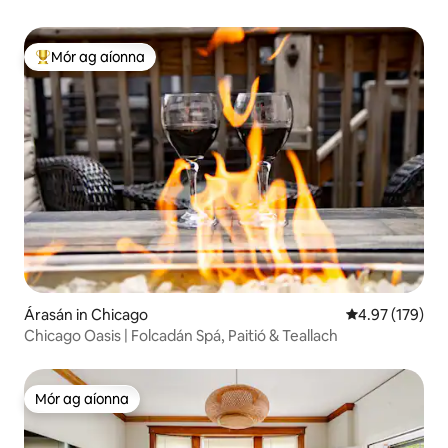
Mór ag aíonna
An-mhór ag aíonna
Árasán in Chicago
Meánrátáil 4.97
4.97 (179)
Chicago Oasis | Folcadán Spá, Paitió & Teallach
Mór ag aíonna
Mór ag aíonna