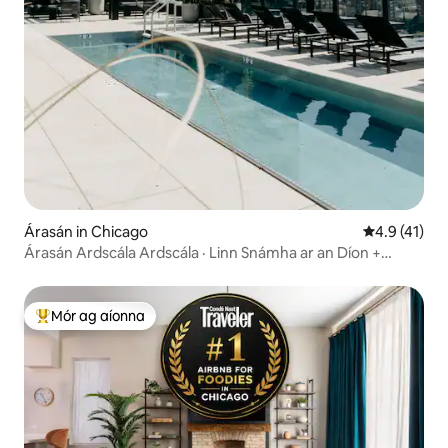
Árasán in Chicago
Meánrátáil 4
4.9 (41)
Árasán Ardscála Ardscála · Linn Snámha ar an Díon +
Radhairc
Mór ag aíonna
An-mhór ag aíonna