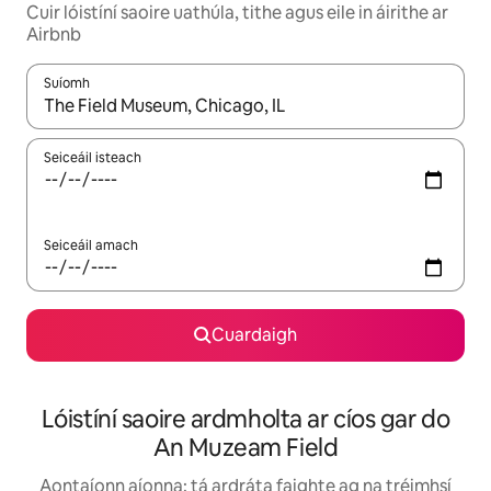
Cuir lóistíní saoire uathúla, tithe agus eile in áirithe ar
Airbnb
Suíomh
Nuair a bheidh torthaí ar fáil, déan nascleanúint le saigheadeoc
Seiceáil isteach
Seiceáil amach
Cuardaigh
Lóistíní saoire ardmholta ar cíos gar do
An Muzeam Field
Aontaíonn aíonna: tá ardráta faighte ag na tréimhsí