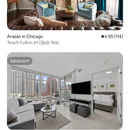
Árasán in Chicago
Meánrátáil 4.9
4.95 (114)
Teach Fulton #1 (2bd/ 1ba)
Sáróstach
Sáróstach