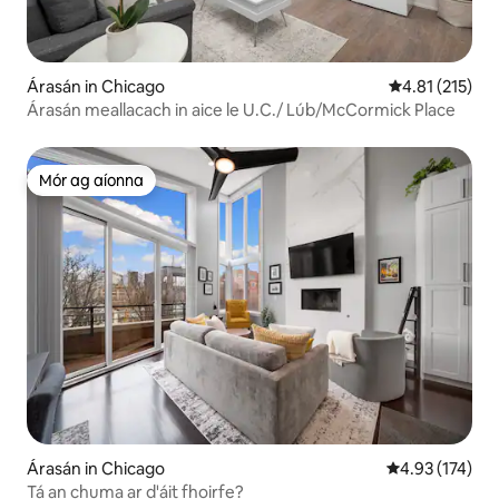
Árasán in Chicago
Meánrátáil 4.8
4.81 (215)
Árasán meallacach in aice le U.C./ Lúb/McCormick Place
Mór ag aíonna
Mór ag aíonna
Árasán in Chicago
Meánrátáil 4.93
4.93 (174)
Tá an chuma ar d'áit fhoirfe?