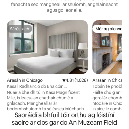
fanachta seo mar gheall ar shuíomh, ar ghlaineacht
agus go leor eile.
Sáróstach
Mór ag aíonna
Sáróstach
Mór ag aíonna
Árasán in Chicago
Meánrátáil 4.81 as 5, 1,026 léirmh
4.81 (1,026)
Árasán in Chicago
Kasa | Radhairc ó do Bhalcóin
Tobán te príobháide
Phríobháideach | Chicago
Páirceáil saor in ai
Nuair a bheidh tú in Kasa Magnificent
Fáilte chuig an te
Mile, is leatsa an chathair chun é a
gcroílár chomhar
ghlacadh. Mar gheall ar ár
hIodáile in Chicago.
bpríomhshuíomh tá sé éasca iniúchadh a
in aice le comhar
Saoráidí a bhfuil tóir orthu ag lóistíní
dhéanamh ar Chicago. Lonnaithe
Lúb agus West Lo
díreach ó thuaidh ó lár Chicago, beidh tú
deiseanna gan teor
saoire ar cíos gar do An Muzeam Field
céimeanna ó Oak Street Beach, siúlóid
fearr de Chicago a