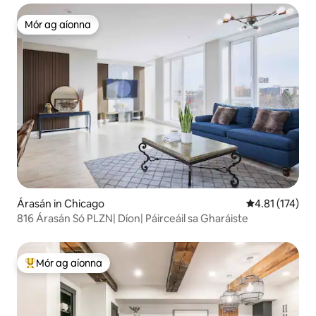
Mór ag aíonna
Mór ag aíonna
Árasán in Chicago
Meánrátáil 4.8
4.81 (174)
816 Árasán Só PLZN| Díon| Páirceáil sa Gharáiste
Mór ag aíonna
An-mhór ag aíonna