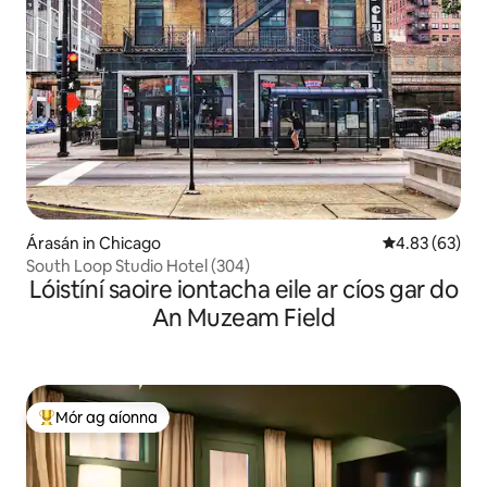
Árasán in Chicago
Meánrátáil 4.8
4.83 (63)
South Loop Studio Hotel (304)
Lóistíní saoire iontacha eile ar cíos gar do
An Muzeam Field
Mór ag aíonna
An-mhór ag aíonna