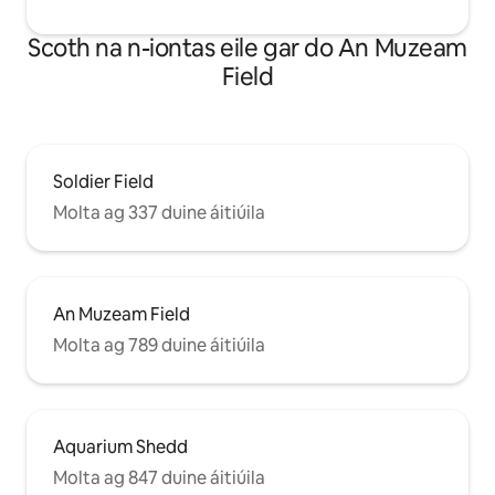
Scoth na n-iontas eile gar do An Muzeam
Field
Soldier Field
Molta ag 337 duine áitiúila
An Muzeam Field
Molta ag 789 duine áitiúila
Aquarium Shedd
Molta ag 847 duine áitiúila