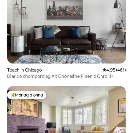
Teach in Chicago
Meánrátáil 4.95
4.95 (461)
Bí ar do chompord ag Áit Chónaithe Pilsen ó Chroílár
Pilsen
Mór ag aíonna
An-mhór ag aíonna