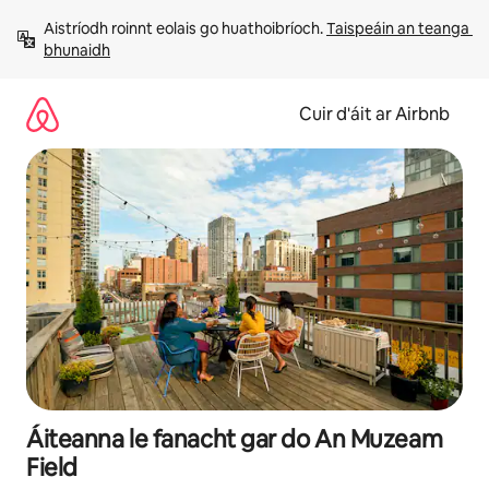
Léim
Aistríodh roinnt eolais go huathoibríoch. 
Taispeáin an teanga 
chuig
bhunaidh
ábhar
Cuir d'áit ar Airbnb
Áiteanna le fanacht gar do An Muzeam
Field