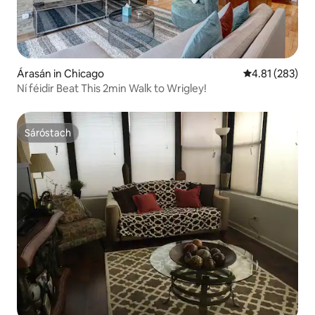
Árasán in Chicago
Meánrátáil 4.81
4.81 (283)
Ní féidir Beat This 2min Walk to Wrigley!
Sáróstach
Sáróstach