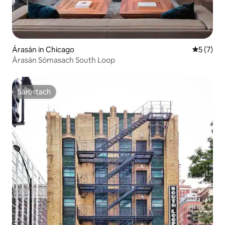
Árasán in Chicago
Meánrátái
5 (7)
Árasán Sómasach South Loop
Sáróstach
Sáróstach