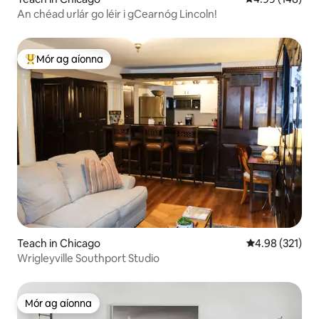
An chéad urlár go léir i gCearnóg Lincoln!
Mór ag aíonna
An-mhór ag aíonna
Teach in Chicago
Meánrátáil 4.98
4.98 (321)
Wrigleyville Southport Studio
Mór ag aíonna
Mór ag aíonna