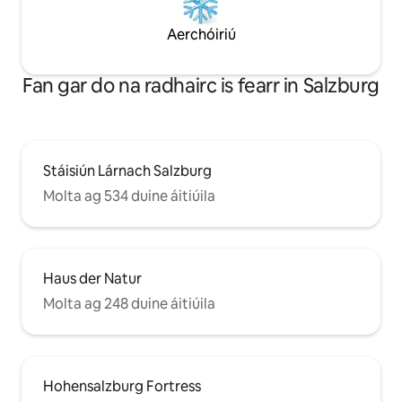
Aerchóiriú
Fan gar do na radhairc is fearr in Salzburg
Stáisiún Lárnach Salzburg
Molta ag 534 duine áitiúila
Haus der Natur
Molta ag 248 duine áitiúila
Hohensalzburg Fortress