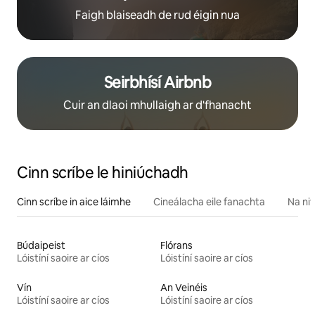
Faigh blaiseadh de rud éigin nua
Seirbhísí Airbnb
Cuir an dlaoi mhullaigh ar d'fhanacht
Cinn scríbe le hiniúchadh
Cinn scríbe in aice láimhe
Cineálacha eile fanachta
Na nit
Búdaipeist
Flórans
Lóistíní saoire ar cíos
Lóistíní saoire ar cíos
Vín
An Veinéis
Lóistíní saoire ar cíos
Lóistíní saoire ar cíos