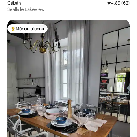
Cábán
Meánrátáil 4.8
4.89 (62)
Sealla le Lakeview
Mór ag aíonna
An-mhór ag aíonna