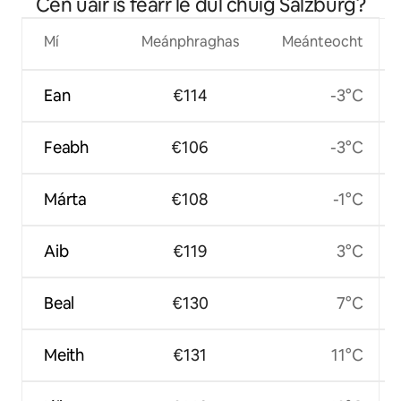
Cén uair is fearr le dul chuig Salzburg?
Mí
Meánphraghas
Meánteocht
Ean
€114
-3°C
Feabh
€106
-3°C
Márta
€108
-1°C
Aib
€119
3°C
Beal
€130
7°C
Meith
€131
11°C