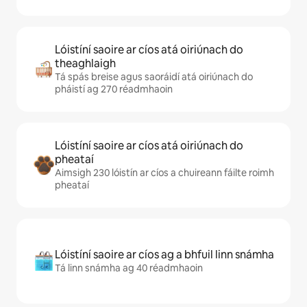
Lóistíní saoire ar cíos atá oiriúnach do
theaghlaigh
Tá spás breise agus saoráidí atá oiriúnach do
pháistí ag 270 réadmhaoin
Lóistíní saoire ar cíos atá oiriúnach do
pheataí
Aimsigh 230 lóistín ar cíos a chuireann fáilte roimh
pheataí
Lóistíní saoire ar cíos ag a bhfuil linn snámha
Tá linn snámha ag 40 réadmhaoin