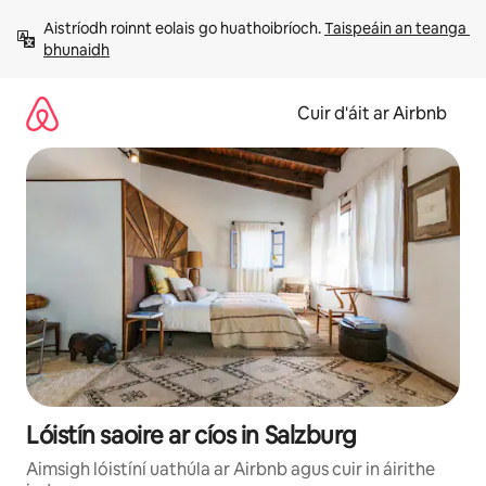
Léim
Aistríodh roinnt eolais go huathoibríoch. 
Taispeáin an teanga 
chuig
bhunaidh
ábhar
Cuir d'áit ar Airbnb
Lóistín saoire ar cíos in Salzburg
Aimsigh lóistíní uathúla ar Airbnb agus cuir in áirithe