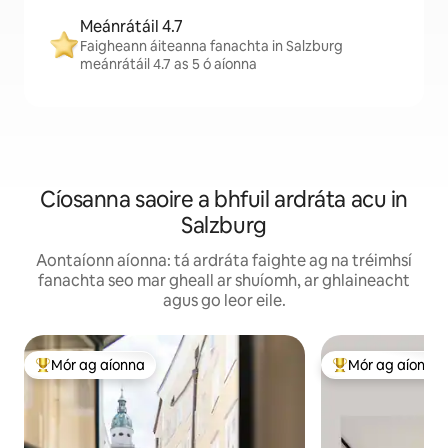
Meánrátáil 4.7
Faigheann áiteanna fanachta in Salzburg
meánrátáil 4.7 as 5 ó aíonna
Cíosanna saoire a bhfuil ardráta acu in
Salzburg
Aontaíonn aíonna: tá ardráta faighte ag na tréimhsí
fanachta seo mar gheall ar shuíomh, ar ghlaineacht
agus go leor eile.
Mór ag aíonna
Mór ag aíonna
An-mhór ag aíonna
An-mhór ag aíon