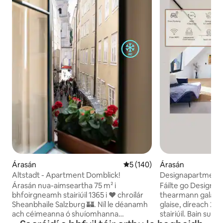
Árasán
Meánrátáil 5 as 5, 140 léirmh
5 (140)
Árasán
Altstadt - Apartment Domblick!
Designapartment 
Árasán nua-aimseartha 75 m² i
Fáilte go Designa
bhfoirgneamh stairiúil 1365 i ❤️ chroílár
thearmann galánta
Sheanbhaile Salzburg 🏰. Níl le déanamh
glaise, díreach 2.
ach céimeanna ó shuíomhanna
stairiúil. Bain sul