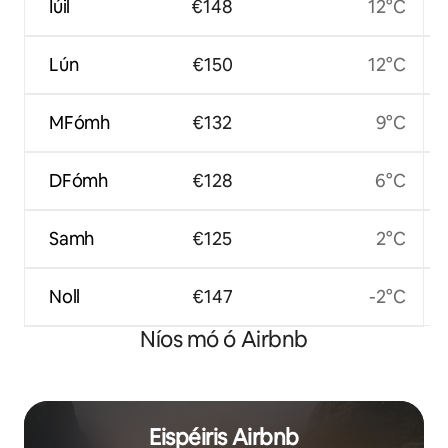
Iúil
€148
12°C
Lún
€150
12°C
MFómh
€132
9°C
DFómh
€128
6°C
Samh
€125
2°C
Noll
€147
-2°C
Níos mó ó Airbnb
Eispéiris Airbnb