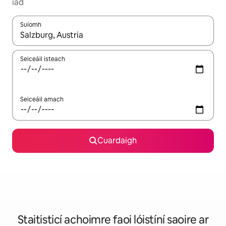
iad
Suíomh
Nuair a bheidh torthaí ar fáil, déan nascleanúint le saigheadeoc
Seiceáil isteach
Seiceáil amach
Cuardaigh
Staitisticí achoimre faoi lóistíní saoire ar