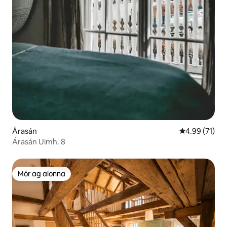
Árasán
Meánrátáil 4.9
4.99 (71)
Árasán Uimh. 8
Mór ag aíonna
Mór ag aíonna