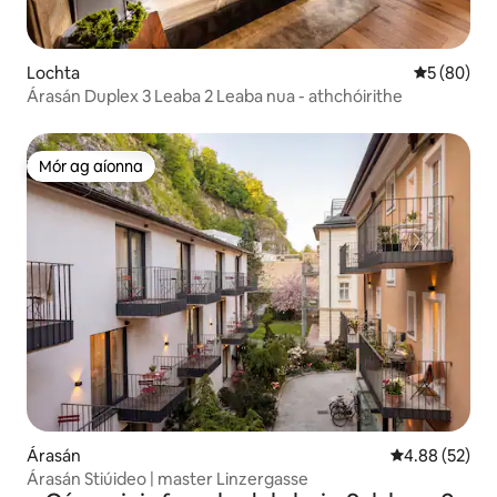
Lochta
Meánrátáil 
5 (80)
Árasán Duplex 3 Leaba 2 Leaba nua - athchóirithe
Mór ag aíonna
Mór ag aíonna
Árasán
Meánrátáil 4.8
4.88 (52)
Árasán Stiúideo | master Linzergasse