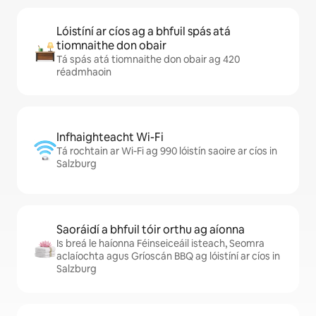
Lóistíní ar cíos ag a bhfuil spás atá
tiomnaithe don obair
Tá spás atá tiomnaithe don obair ag 420
réadmhaoin
Infhaighteacht Wi-Fi
Tá rochtain ar Wi-Fi ag 990 lóistín saoire ar cíos in
Salzburg
Saoráidí a bhfuil tóir orthu ag aíonna
Is breá le haíonna Féinseiceáil isteach, Seomra
aclaíochta agus Gríoscán BBQ ag lóistíní ar cíos in
Salzburg