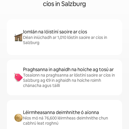
cíos in Salzburg
Iomlán na lóistíní saoire ar cíos
Déan iniúchadh ar 1,010 lóistín saoire ar cíos in
Salzburg
Praghsanna in aghaidh na hoíche ag tosú ar
Tosaíonn na praghsanna ar lóistíní saoire ar cíos in
Salzburg ag €9 in aghaidh na hoíche roimh
chánacha agus táillí
Léirmheasanna deimhnithe ó aíonna
Níos mó ná 76,600 léirmheas deimhnithe chun
cabhrú leat roghnú