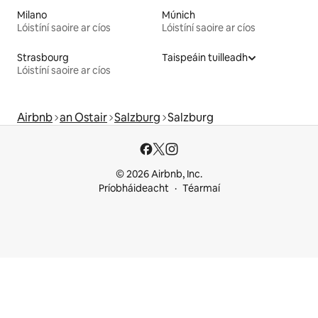
Milano
Múnich
Lóistíní saoire ar cíos
Lóistíní saoire ar cíos
Strasbourg
Taispeáin tuilleadh
Lóistíní saoire ar cíos
Airbnb
an Ostair
Salzburg
Salzburg
© 2026 Airbnb, Inc.
Príobháideacht
Téarmaí