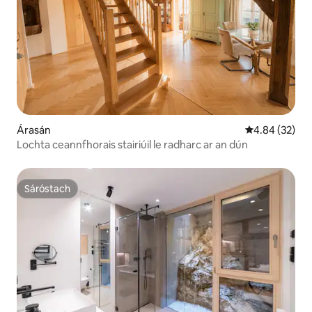
Árasán
Meánrátáil 4.8
4.84 (32)
Lochta ceannfhorais stairiúil le radharc ar an dún
Sáróstach
Sáróstach