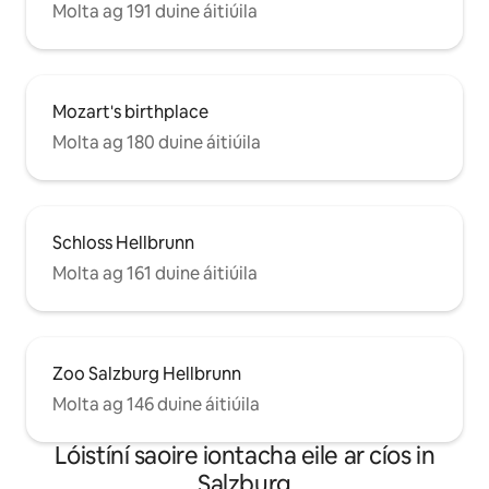
Molta ag 191 duine áitiúila
Mozart's birthplace
Molta ag 180 duine áitiúila
Schloss Hellbrunn
Molta ag 161 duine áitiúila
Zoo Salzburg Hellbrunn
Molta ag 146 duine áitiúila
Lóistíní saoire iontacha eile ar cíos in
Salzburg