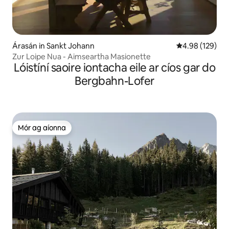
Árasán in Sankt Johann
Meánrátáil 4.98
4.98 (129)
Zur Loipe Nua - Aimseartha Masionette
Lóistíní saoire iontacha eile ar cíos gar do
Bergbahn-Lofer
Mór ag aíonna
Mór ag aíonna