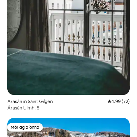
Árasán in Saint Gilgen
Meánrátáil 4.9
4.99 (72)
Árasán Uimh. 8
Mór ag aíonna
Mór ag aíonna