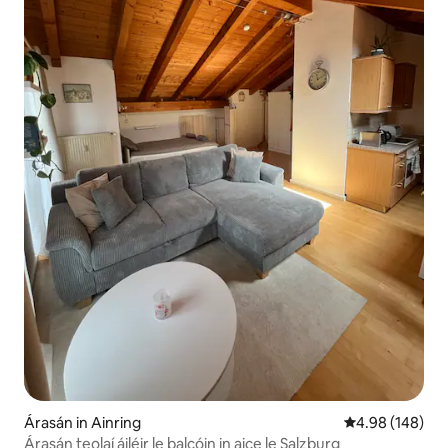
Árasán in Ainring
Meánrátáil 4.98
4.98 (148)
Árasán teolaí áiléir le balcóin in aice le Salzburg