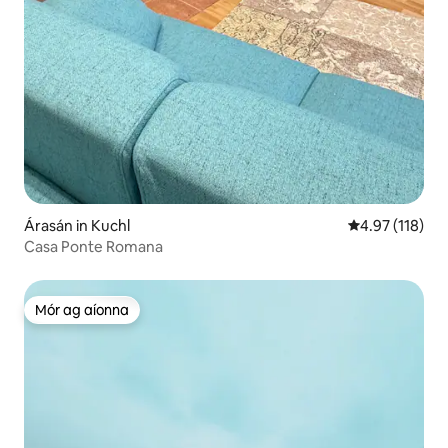
Árasán in Kuchl
Meánrátáil 4.9
4.97 (118)
Casa Ponte Romana
Mór ag aíonna
Mór ag aíonna