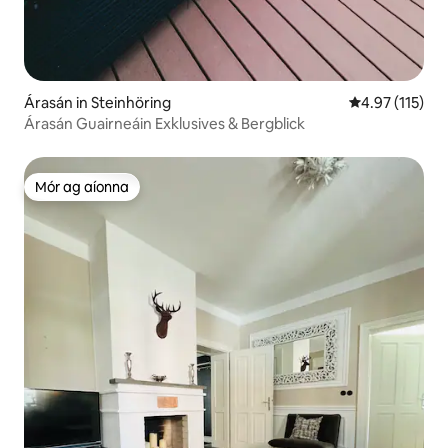
Árasán in Steinhöring
Meánrátáil 4.9
4.97 (115)
Árasán Guairneáin Exklusives & Bergblick
Mór ag aíonna
Mór ag aíonna