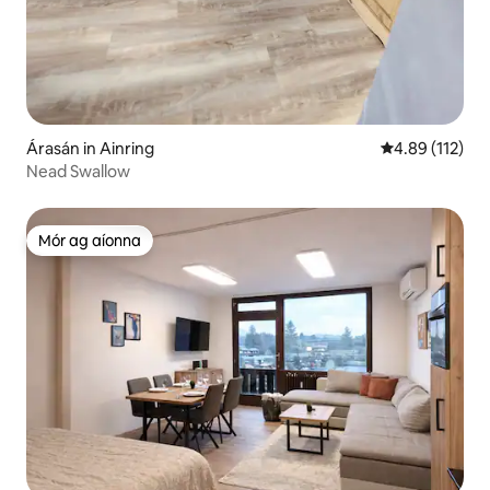
Árasán in Ainring
Meánrátáil 4.8
4.89 (112)
Nead Swallow
Mór ag aíonna
Mór ag aíonna