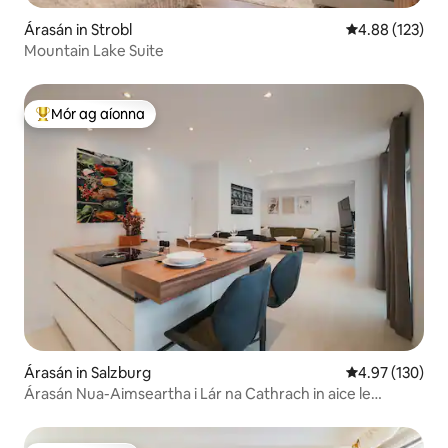
Árasán in Strobl
Meánrátáil 4.88
4.88 (123)
Mountain Lake Suite
Mór ag aíonna
An-mhór ag aíonna
Árasán in Salzburg
Meánrátáil 4.97
4.97 (130)
Árasán Nua-Aimseartha i Lár na Cathrach in aice le
Mirabell Palace