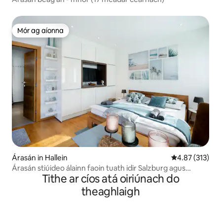
Mór ag aíonna
Mór ag aíonna
Árasán in Hallein
Meánrátáil 4.87
4.87 (313)
Árasán stiúideo álainn faoin tuath idir Salzburg agus
Tithe ar cíos atá oiriúnach do
Hallein
theaghlaigh