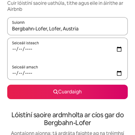
Cuir lóistíní saoire uathúla, tithe agus eile in áirithe ar
Airbnb
Suíomh
Nuair a bheidh torthaí ar fáil, déan nascleanúint le saigheadeoc
Seiceáil isteach
Seiceáil amach
Cuardaigh
Lóistíní saoire ardmholta ar cíos gar do
Bergbahn-Lofer
Aontaíonn aíonna: tá ardráta faighte ag na tréimhsí