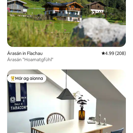
Árasán in Flachau
Meánrátáil 4.99
4.99 (208)
Árasán "Hoamatgfühl"
Mór ag aíonna
An-mhór ag aíonna