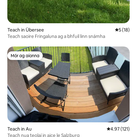
Teach in Übersee
Meánrátáil
5 (18)
Teach saoire Fringaluna ag a bhfuil linn snámha
Mór ag aíonna
Mór ag aíonna
Teach in Au
Meánrátáil 4.9
4.97 (121)
Teach nua teolaí in aice le Salzburg