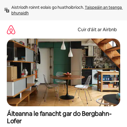
Léim
Aistríodh roinnt eolais go huathoibríoch. 
Taispeáin an teanga 
chuig
bhunaidh
ábhar
Cuir d'áit ar Airbnb
Áiteanna le fanacht gar do Bergbahn-
Lofer