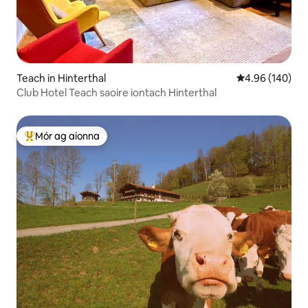
Teach in Hinterthal
Meánrátáil 4.96
4.96 (140)
Club Hotel Teach saoire iontach Hinterthal
Mór ag aíonna
An-mhór ag aíonna