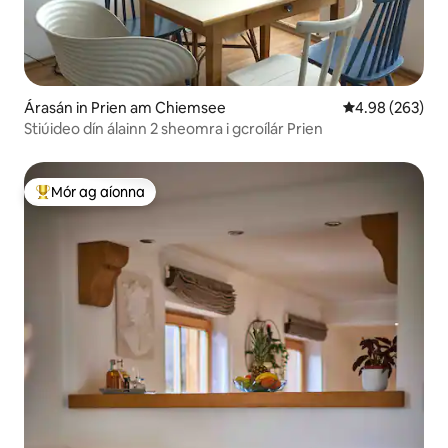
Árasán in Prien am Chiemsee
Meánrátáil 4.98
4.98 (263)
Stiúideo dín álainn 2 sheomra i gcroílár Prien
Mór ag aíonna
An-mhór ag aíonna