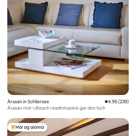
Árasán in Schliersee
Meánrátáil 4.95
4.95 (239)
Árasán mór i dteach réadmhaoine gar don loch
Mór ag aíonna
An-mhór ag aíonna