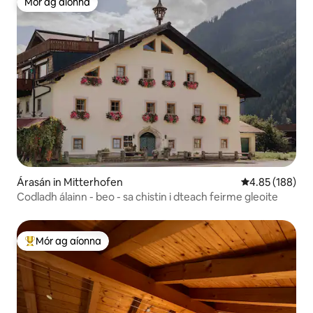
Mór ag aíonna
Mór ag aíonna
Árasán in Mitterhofen
Meánrátáil 4.85
4.85 (188)
Codladh álainn - beo - sa chistin i dteach feirme gleoite
Mór ag aíonna
An-mhór ag aíonna