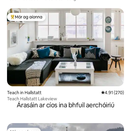
Mór ag aíonna
An-mhór ag aíonna
Teach in Hallstatt
Meánrátáil 4.91
4.91 (270)
Teach Hallstatt Lakeview
Árasáin ar cíos ina bhfuil aerchóiriú