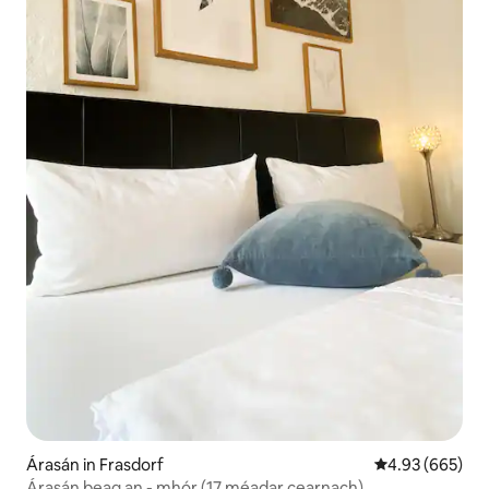
Árasán in Frasdorf
Meánrátáil 4.93
4.93 (665)
Árasán beag an - mhór (17 méadar cearnach)