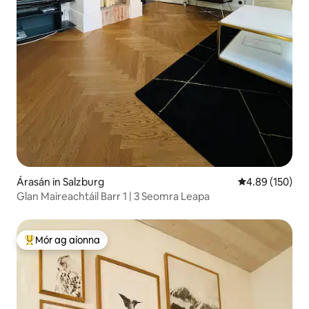
Árasán in Salzburg
Meánrátáil 4.89
4.89 (150)
Glan Maireachtáil Barr 1 | 3 Seomra Leapa
Mór ag aíonna
An-mhór ag aíonna