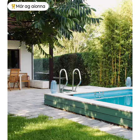
Mór ag aíonna
An-mhór ag aíonna