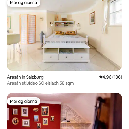
Mór ag aíonna
Mór ag aíonna
Árasán in Salzburg
Meánrátáil 4.96
4.96 (186)
Árasán stiúideo SÓ eisiach 58 sqm
Mór ag aíonna
Mór ag aíonna