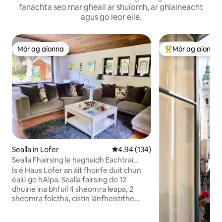
fanachta seo mar gheall ar shuíomh, ar ghlaineacht
agus go leor eile.
Mór ag aíonna
Mór ag aíonna
Mór ag aíonna
An-mhór ag aíon
Sealla in Lofer
Meánrátáil 4.94 as 5, 134 léirmh
4.94 (134)
Sealla Fhairsing le haghaidh Eachtraí
Sciála & Samhraidh
Is é Haus Lofer an áit fhoirfe duit chun
éalú go hAlpa. Sealla fairsing do 12
dhuine ina bhfuil 4 sheomra leapa, 2
sheomra folctha, cistin lánfheistithe
agus seomra fóntais, atá foirfe le
haghaidh féinfhreastail éasca. Lig do