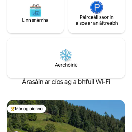
Páirceáil saor in
Linn snámha
aisce ar an áitreabh
Aerchóiriú
Árasáin ar cíos ag a bhfuil Wi-Fi
Mór ag aíonna
An-mhór ag aíonna