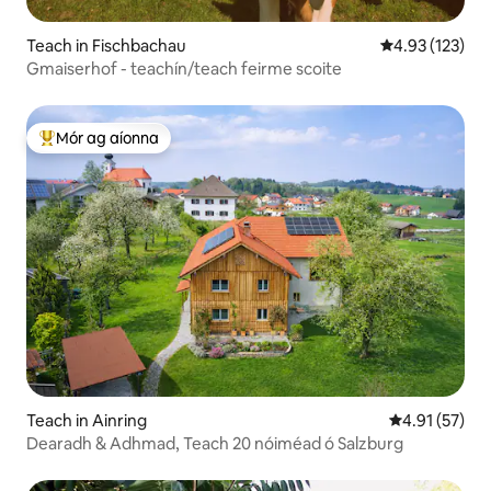
Teach in Fischbachau
Meánrátáil 4.93
4.93 (123)
Gmaiserhof - teachín/teach feirme scoite
Mór ag aíonna
An-mhór ag aíonna
Teach in Ainring
Meánrátáil 4.
4.91 (57)
Dearadh & Adhmad, Teach 20 nóiméad ó Salzburg