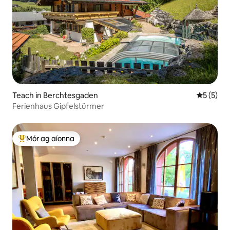
Teach in Berchtesgaden
Meánrátái
5 (5)
Ferienhaus Gipfelstürmer
Mór ag aíonna
An-mhór ag aíonna