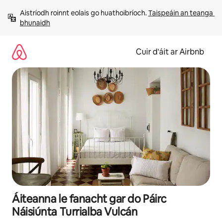
Léim
Aistríodh roinnt eolais go huathoibríoch. 
Taispeáin an teanga 
chuig
bhunaidh
ábhar
Cuir d'áit ar Airbnb
Áiteanna le fanacht gar do Páirc
Náisiúnta Turrialba Vulcán