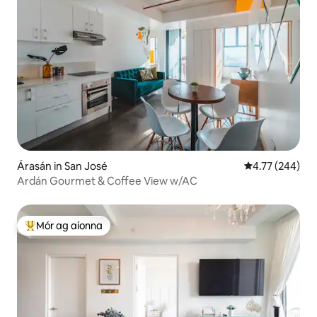
Árasán in San José
Meánrátáil 4.77
4.77 (244)
Ardán Gourmet & Coffee View w/AC
Mór ag aíonna
An-mhór ag aíonna