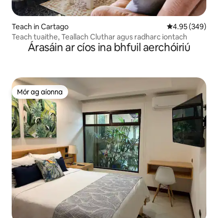
Teach in Cartago
Meánrátáil 4.95
4.95 (349)
Teach tuaithe, Teallach Cluthar agus radharc iontach
Árasáin ar cíos ina bhfuil aerchóiriú
Mór ag aíonna
Mór ag aíonna