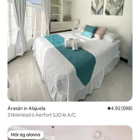
Árasán in Alajuela
Meánrátáil 4.92
4.92 (598)
3 Nóiméad ó Aerfort SJO le A/C
Mór ag aíonna
Mór ag aíonna