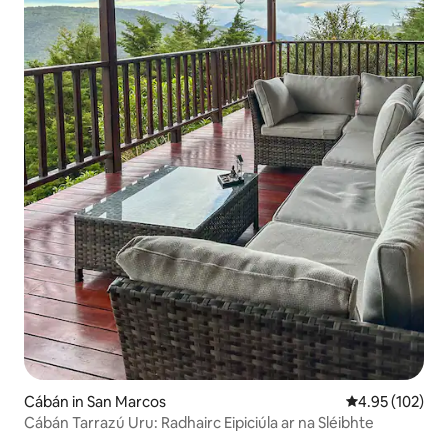
Cábán in San Marcos
Meánrátáil 4.95
4.95 (102)
Cábán Tarrazú Uru: Radhairc Eipiciúla ar na Sléibhte