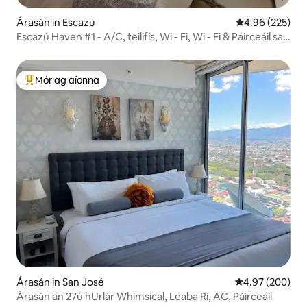
Árasán in Escazu
Meánrátáil 4.96
4.96 (225)
Escazú Haven #1 - A/C, teilifís, Wi - Fi, Wi - Fi & Páirceáil san
áireamh.
Mór ag aíonna
An-mhór ag aíonna
Árasán in San José
Meánrátáil 4.97
4.97 (200)
Árasán an 27ú hUrlár Whimsical, Leaba Rí, AC, Páirceáil