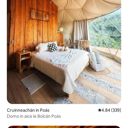
Cruinneachán in Poás
Meánrátáil 4.84
4.84 (339)
Domo in aice le Bolcán Poás