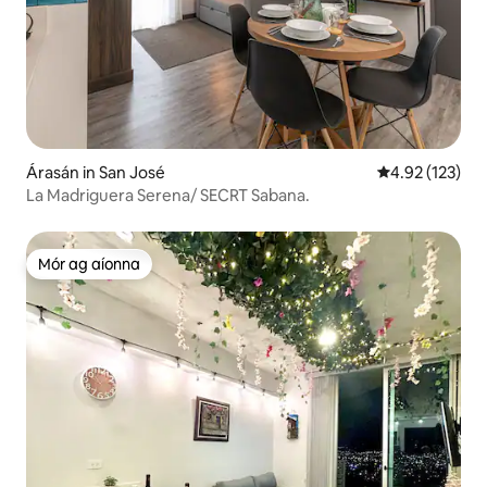
Árasán in San José
Meánrátáil 4.92
4.92 (123)
La Madriguera Serena/ SECRT Sabana.
Mór ag aíonna
Mór ag aíonna