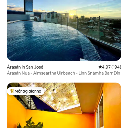
Árasán in San José
Meánrátáil 4.97
4.97 (194)
Árasán Nua - Aimseartha Uirbeach - Linn Snámha Barr Dín
Mór ag aíonna
An-mhór ag aíonna