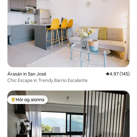
Árasán in San José
Meánrátáil 4.97
4.97 (145)
Chic Escape in Trendy Barrio Escalante
Mór ag aíonna
An-mhór ag aíonna