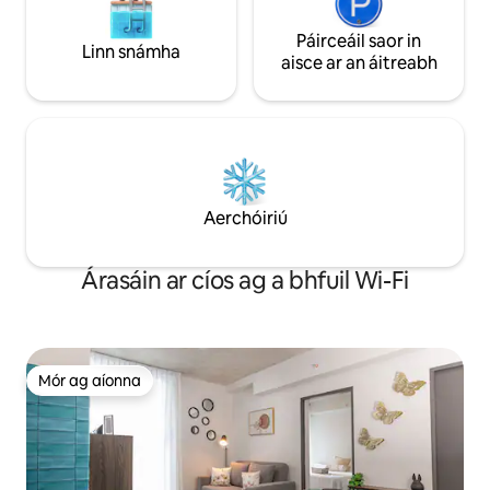
Páirceáil saor in
Linn snámha
aisce ar an áitreabh
Aerchóiriú
Árasáin ar cíos ag a bhfuil Wi-Fi
Mór ag aíonna
Mór ag aíonna