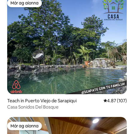
Mór ag aíonna
Mór ag aíonna
Teach in Puerto Viejo de Sarapiqui
Meánrátáil 4.87
4.87 (107)
Casa Sonidos Del Bosque
Mór ag aíonna
Mór ag aíonna