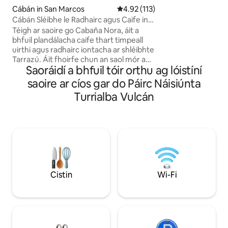
tá príobháideacht
Cábán in San Marcos
Meánrátáil 4.92 as 5, 113 léirmh
4.92 (113)
aimseartha, agus s
Cábán Sléibhe le Radhairc agus Caife in
ligean sa tearman
Tarrazú
Téigh ar saoire go Cabaña Nora, áit a
Timpeallaithe ag c
bhfuil plandálacha caife thart timpeall
trópaiceacha agus a
uirthi agus radhairc iontacha ar shléibhte
don scíth agus don
Tarrazú. Áit fhoirfe chun an saol mór a
leor gníomhaíochtaí
Saoráidí a bhfuil tóir orthu ag lóistíní
ligean tharat, taitneamh a bhaint as an
láimhe don teaghla
aeráid fhionnuar, agus caife barántúil
saoire ar cíos gar do Páirc Náisiúnta
athluchtaigh agus 
sléibhe a bhlaiseadh agus faire éan a
d'fhanacht nach 
Turrialba Vulcán
dhéanamh. Foirfe do lánúineacha, do
air.
theaghlaigh nó do dhaoine atá ag obair
go cianda, le hidirlíon snáthoptaice agus
spás do suas le 6 dhuine. Méasánín ina
bhfuil cluichí agus teilgeoir scannán,
cistin lánfheistithe ina bhfuil caife
speisialta agus gach rud a theastaíonn
uait. 1 uair an chloig ó San José. Rochtain
Cistin
Wi-Fi
éasca (níl feithicil 4x4 ag teastáil).