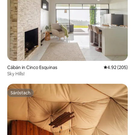
Cábán in Cinco Esquinas
Meánrátáil 4.92
4.92 (205)
Sky Hills!
Sáróstach
Sáróstach