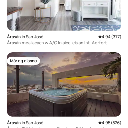
Árasán in San José
Meánrátáil 4.94
4.94 (377)
Árasán meallacach w A/C In aice leis an Int. Aerfort
Mór ag aíonna
Mór ag aíonna
Árasán in San José
Meánrátáil 4.95
4.95 (526)