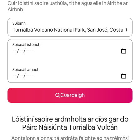
Cuir lóistíní saoire uathúla, tithe agus eile in áirithe ar
Airbnb
Suíomh
Nuair a bheidh torthaí ar fáil, déan nascleanúint le saigheadeoc
Seiceáil isteach
Seiceáil amach
Cuardaigh
Lóistíní saoire ardmholta ar cíos gar do
Páirc Náisiúnta Turrialba Vulcán
Aontaíonn aíonna: tá ardráta faighte ag na tréimhsí