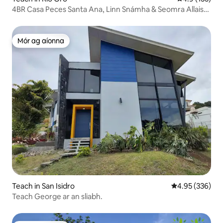
4BR Casa Peces Santa Ana, Linn Snámha & Seomra Allais
Laistigh!
Mór ag aíonna
Mór ag aíonna
Teach in San Isidro
Meánrátáil 4.95
4.95 (336)
Teach George ar an sliabh.