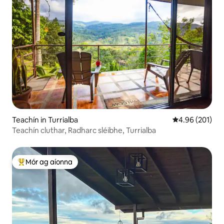
Teachín in Turrialba
Meánrátáil 4.96
4.96 (201)
Teachín cluthar, Radharc sléibhe, Turrialba
Mór ag aíonna
An-mhór ag aíonna