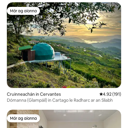
Mór ag aíonna
Mór ag aíonna
Cruinneachán in Cervantes
Meánrátáil 4.9
4.92 (191)
Dómanna (Glampáil) in Cartago le Radharc ar an Sliabh
Mór ag aíonna
Mór ag aíonna