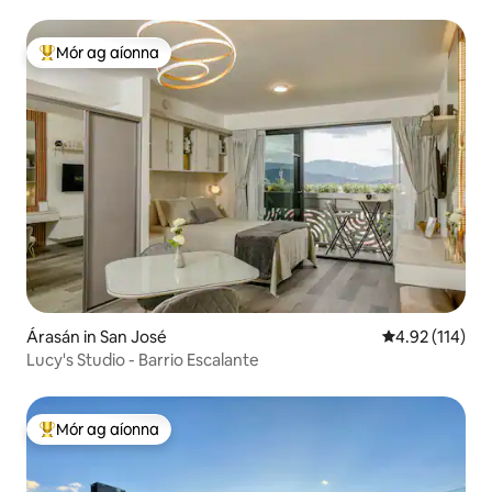
Mór ag aíonna
An-mhór ag aíonna
Árasán in San José
Meánrátáil 4.9
4.92 (114)
Lucy's Studio - Barrio Escalante
Mór ag aíonna
An-mhór ag aíonna