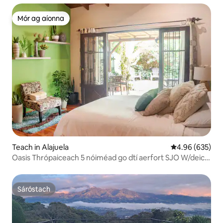
Mór ag aíonna
Mór ag aíonna
Teach in Alajuela
Meánrátáil 4.96
4.96 (635)
Oasis Thrópaiceach 5 nóiméad go dtí aerfort SJO W/deic
chluthar
Sáróstach
Sáróstach