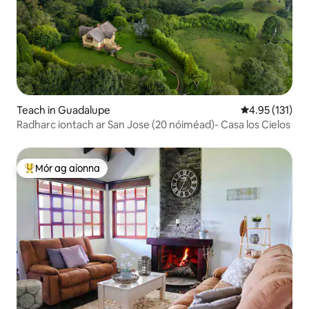
Teach in Guadalupe
Meánrátáil 4.9
4.95 (131)
Radharc iontach ar San Jose (20 nóiméad)- Casa los Cielos
Mór ag aíonna
An-mhór ag aíonna