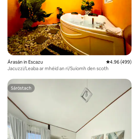
Árasán in Escazu
Meánrátáil 4.96
4.96 (499)
Jacuzzi/Leaba ar mhéid an rí/Suíomh den scoth
Sáróstach
Sáróstach