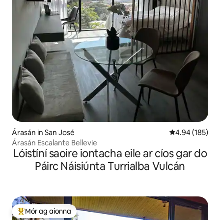
Árasán in San José
Meánrátáil 4.94
4.94 (185)
Árasán Escalante Bellevie
Lóistíní saoire iontacha eile ar cíos gar do
Páirc Náisiúnta Turrialba Vulcán
Mór ag aíonna
An-mhór ag aíonna