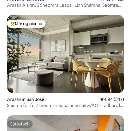
Árasán Álainn, 3 Sheomra Leapa | Linn Snámha, Seomra
Aclaíochta & Slándáil 24/7
Mór ag aíonna
An-mhór ag aíonna
Árasán in San José
Meánrátáil 4.94
4.94 (347)
Suíomh foirfe 2 sheomra leapa tionscail w/AC + radharc luí
na gréine
Sáróstach
Sáróstach