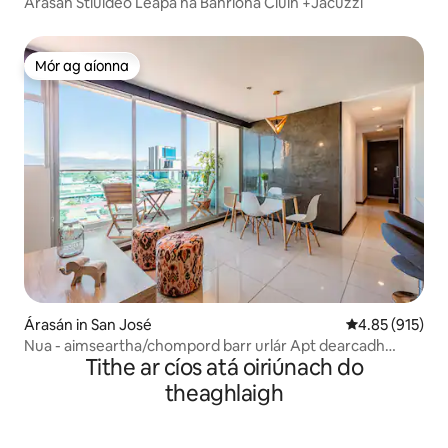
Árasán Stiúideo Leapa na Banríona Ciúin +Jacuzzi
Mór ag aíonna
Mór ag aíonna
Árasán in San José
Meánrátáil 4.85
4.85 (915)
Nua - aimseartha/chompord barr urlár Apt dearcadh
Tithe ar cíos atá oiriúnach do
foirfe Sabana
theaghlaigh