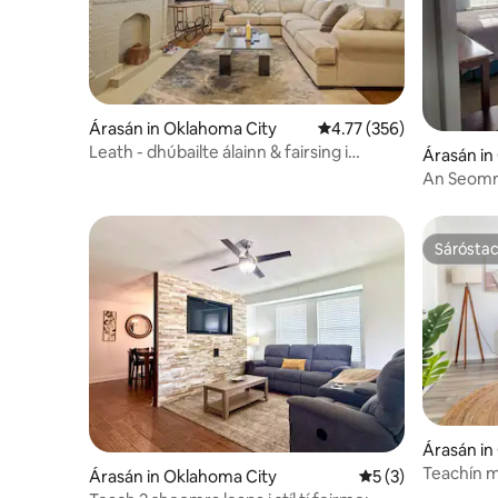
Árasán in Oklahoma City
Meánrátáil 4.77 as 5, 35
4.77 (356)
Leath - dhúbailte álainn & fairsing i
Árasán in
gCeantar Plaza
An Seomra
láthair.
Sárósta
Sárósta
Árasán in
Teachín me
Árasán in Oklahoma City
Meánrátáil 5 as 5,
5 (3)
Músaeim 