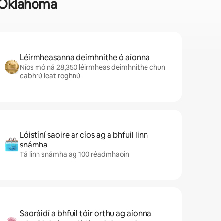
ir Oklahoma
Léirmheasanna deimhnithe ó aíonna
Níos mó ná 28,350 léirmheas deimhnithe chun
cabhrú leat roghnú
Lóistíní saoire ar cíos ag a bhfuil linn
snámha
Tá linn snámha ag 100 réadmhaoin
Saoráidí a bhfuil tóir orthu ag aíonna