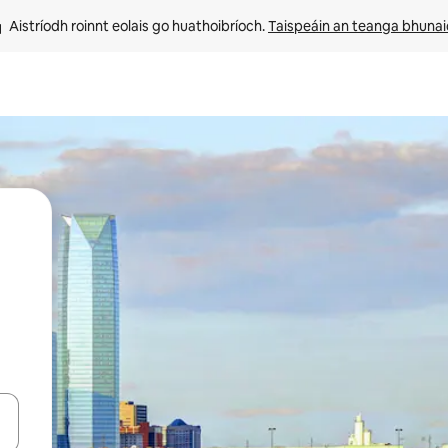
Aistríodh roinnt eolais go huathoibríoch. 
Taispeáin an teanga bhuna
le saigheadeochracha suas agus síos nó déan iniúchadh trí thadhall nó 