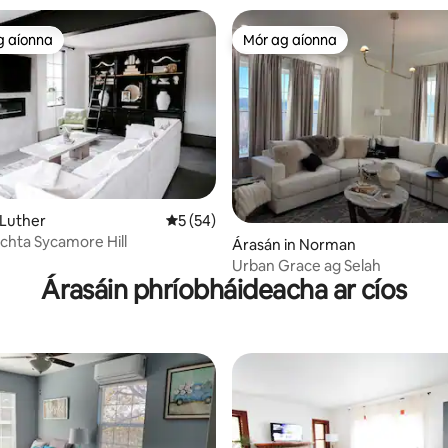
g aíonna
Mór ag aíonna
 ag aíonna
Mór ag aíonna
 Luther
Meánrátáil 5 as 5, 54 léirmheas
5 (54)
chta Sycamore Hill
5 léirmheas
Árasán in Norman
Urban Grace ag Selah
Árasáin phríobháideacha ar cíos