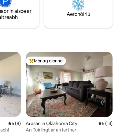
 mholfá
Limistéar go hiomlán foirfe.
eile.
saor in aisce ar
 a
Aerchóiriú
áitreabh
halraithe.
Mór ag aíonna
An-mhór ag aíonna
Meánrátáil 5 as 5, 8 léirmheas
5 (8)
Árasán in Oklahoma City
Meánrátáil 5 as 5, 
5 (13)
each!
An Tuirlingt ar an Iarthar