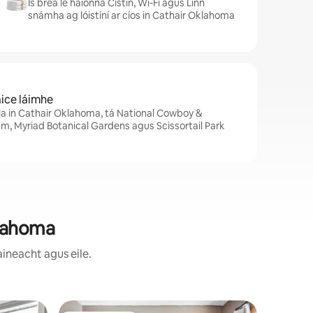
Is breá le haíonna Cistin, Wi-Fi agus Linn
snámha ag lóistíní ar cíos in Cathair Oklahoma
 aice láimhe
la in Cathair Oklahoma, tá National Cowboy &
, Myriad Botanical Gardens agus Scissortail Park
Oklahoma
ineacht agus eile.