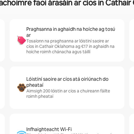
í achoimre faoi árasáin ar cíos in Catha
Praghsanna in aghaidh na hoíche ag tosú
ar
Tosaíonn na praghsanna ar lóistíní saoire ar
cíos in Cathair Oklahoma ag €17 in aghaidh na
hoíche roimh chánacha agus táillí
Lóistíní saoire ar cíos atá oiriúnach do
pheataí
Aimsigh 200 lóistín ar cíos a chuireann fáilte
roimh pheataí
Infhaighteacht Wi-Fi