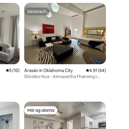
Sáróstach
Sáróstach
Meánrátáil 5 as 5, 10 léirmheas
5 (10)
Árasán in Oklahoma City
Meánrátáil 4.91 as 5, 
4.91 (44)
Stiúideo Nua - Aimseartha Fhairsing i
Downtown OKC (Aonad B)
Mór ag aíonna
Mór ag aíonna