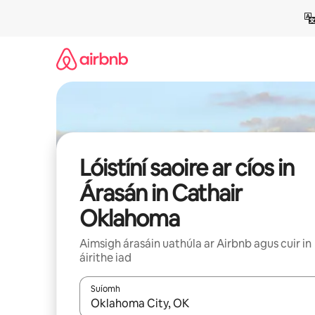
Léim
chuig
ábhar
Lóistíní saoire ar cíos in
Árasán in Cathair
Oklahoma
Aimsigh árasáin uathúla ar Airbnb agus cuir in
áirithe iad
Suíomh
Nuair a bheidh torthaí ar fáil, déan nascleanúint 