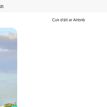
idh
Cuir d'áit ar Airbnb
svaidhpeáil.