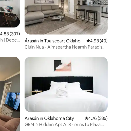
eánrátáil 4.83 as 5, 307 léirmheas
4.83 (307)
Ith | Deoch
Árasán in Tuaisceart Oklaho
Meánrátáil 4.93 as 5, 
4.93 (40)
h
ma City
Ciúin Nua - Aimseartha Neamh Paradise
Grá agus Balcóin!
Árasán in Oklahoma City
Meánrátáil 4.76 as 5, 3
4.76 (335)
GEM ⭐️ Hidden Apt A: 3 - mins to Plaza
District⭐️