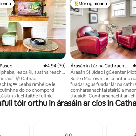
aíonna
Mór ag aíonna
aíonna
An-mhór ag aíonna
17 léirmheas
 Paseo
Meánrátáil 4.94 as 5, 79 léirmheas
4.94 (79)
Árasán in Lár na Cathrach O
M
klahoma City
lphaba, leaba Rí, suathaireacht,
Árasán Stiúideo i gCeantar Mi
thiclí leictreacha
oráidí: 💆 Cathaoir
Suite i Midtown, an ceantar a 
ba rímhéide le
fuadar agus fuadar lár na cathra
r cuimhne do do chompord
comharsanachtaí stairiúla mao
áisiún ⚡️luchtaithe feithiclí
thuaidh. Comharsanacht an-chiúin. Gar
hfuil tóir orthu in árasáin ar cíos in Cat
a ar fáil le costas breise (nach
do Paycom Center (le haghaidh 
 áireamh san áirithint); 🚙 Cíos
Thunder nó ceolchoirmeacha),
l Y le haghaidh muirir saor in
achar gearr go dtí an Ceantar 
60/lá, ar feadh 3 lá ar a laghad).
Oklahoma Memorial. Tá creiceanna agus
 cíos níos giorra ar fáil. 📺 Dhá
meirgeanna i bhfoirgneamh se
a seomra leapa agus sa
"1930" agus uaireanta cloisfeá 