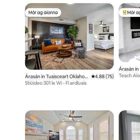
Mór ag aíonna
Mór a
Mór ag aíonna
An-mhór
Árasán in
Teach Aío
Árasán in Tuaisceart Oklaho
Meánrátáil 4.88 as 5, 7
4.88 (75)
ma City
Stiúideo 301 le Wi - Fi ardluais