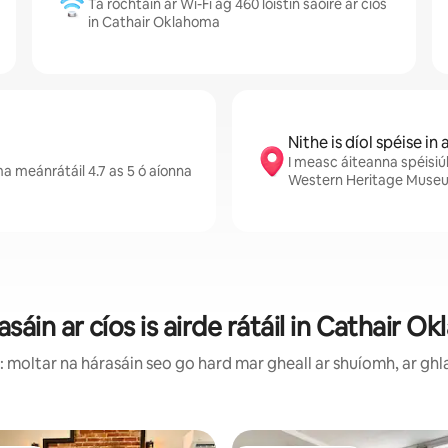
Tá rochtain ar Wi-Fi ag 460 lóistín saoire ar cíos
in Cathair Oklahoma
Nithe is díol spéise in
I measc áiteanna spéisiú
 meánrátáil 4.7 as 5 ó aíonna
Western Heritage Museum
sáin ar cíos is airde rátáil in Cathair 
 moltar na hárasáin seo go hard mar gheall ar shuíomh, ar ghla