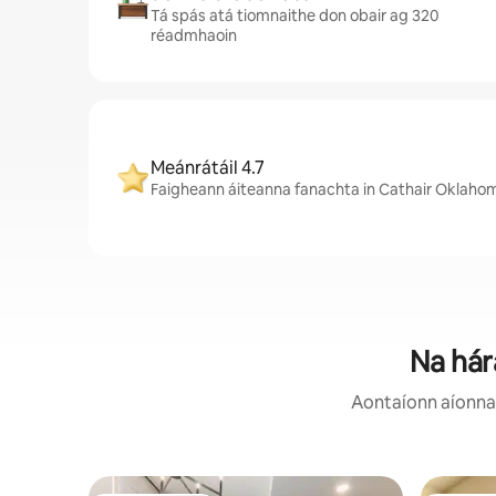
Tá spás atá tiomnaithe don obair ag 320
réadmhaoin
Meánrátáil 4.7
Faigheann áiteanna fanachta in Cathair Oklahoma
Na hára
Aontaíonn aíonna: