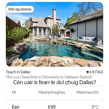
Mór ag aíonna
Mór ag aíonna
Teach in Dallas
Meánrátáil 4.9
4.9 (142)
The Lux | Dearthóir a Chónaíonn in Oaklawn Stairiúil
Cén uair is fearr le dul chuig Dallas?
Mí
Meánphraghas
Meánteocht
Ean
€99
9°C