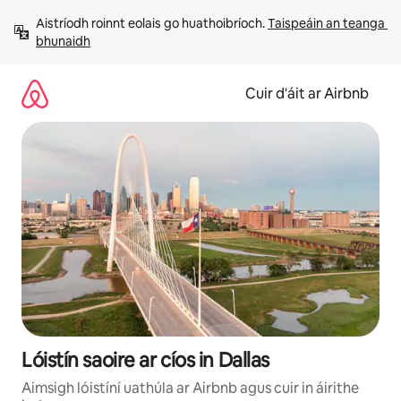
Léim
Aistríodh roinnt eolais go huathoibríoch. 
Taispeáin an teanga 
chuig
bhunaidh
ábhar
Cuir d'áit ar Airbnb
Lóistín saoire ar cíos in Dallas
Aimsigh lóistíní uathúla ar Airbnb agus cuir in áirithe