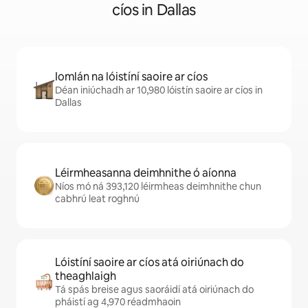
cíos in Dallas
Iomlán na lóistíní saoire ar cíos
Déan iniúchadh ar 10,980 lóistín saoire ar cíos in
Dallas
Léirmheasanna deimhnithe ó aíonna
Níos mó ná 393,120 léirmheas deimhnithe chun
cabhrú leat roghnú
Lóistíní saoire ar cíos atá oiriúnach do
theaghlaigh
Tá spás breise agus saoráidí atá oiriúnach do
pháistí ag 4,970 réadmhaoin