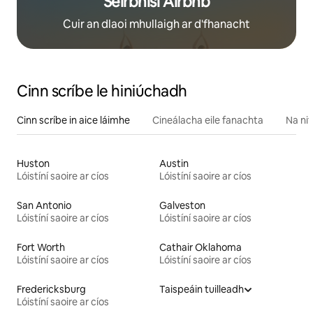
Seirbhísí Airbnb
Cuir an dlaoi mhullaigh ar d'fhanacht
Cinn scríbe le hiniúchadh
Cinn scríbe in aice láimhe
Cineálacha eile fanachta
Na nit
Huston
Austin
Lóistíní saoire ar cíos
Lóistíní saoire ar cíos
San Antonio
Galveston
Lóistíní saoire ar cíos
Lóistíní saoire ar cíos
Fort Worth
Cathair Oklahoma
Lóistíní saoire ar cíos
Lóistíní saoire ar cíos
Fredericksburg
Taispeáin tuilleadh
Lóistíní saoire ar cíos