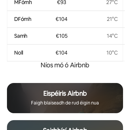
MFómh
€93
27°C
DFómh
€104
21°C
Samh
€105
14°C
Noll
€104
10°C
Níos mó ó Airbnb
Eispéiris Airbnb
Faigh blaiseadh de rud éigin nua