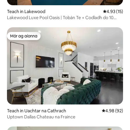
Teach in Lakewood
Meánrátáil 4.
4.93 (15)
Lakewood Luxe Pool Oasis | Tobán Te + Codladh do 10
dDuine
Mór ag aíonna
Mór ag aíonna
Teach in Uachtar na Cathrach
Meánrátáil 4.9
4.98 (92)
Uptown Dallas Chateau na Fraince