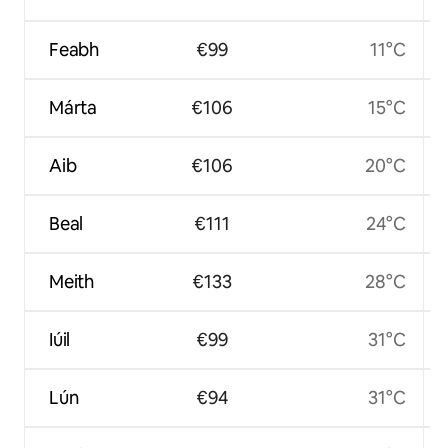
Feabh
€99
11°C
Márta
€106
15°C
Aib
€106
20°C
Beal
€111
24°C
Meith
€133
28°C
Iúil
€99
31°C
Lún
€94
31°C