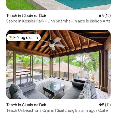
Teach in Cluain na Dair
Meánrátáil
5 (12)
Saoire in Kessler Park - Linn Snámha - In aice le Bishop Arts
Mór ag aíonna
An-mhór ag aíonna
Teach in Cluain na Dair
Meánrátáil
5 (11)
Teach Uirbeach sna Crainn | Siúil chuig Bialann agus Caifé