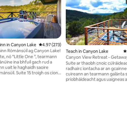
inn in Canyon Lake
Meánrátáil 4.97 as 5, 273 léirmheas
4.97 (273)
inn Rómánsúil ag Canyon Lake!
Teach in Canyon Lake
M
te, nó “Little One ”, tearmann
Canyon View Retreat - Getawa
lánúine ina bhfuil gach rud a
Suite ar thaobh cnoic cúlráideac
nn uait le haghaidh saoire
radhairc iontacha ar an gcainn
ánsúil. Suite 15 troigh os cionn
cuireann an tearmann galánta 
m le radhairc ar Thír Chnoc
príobháideacht agus uaigneas ar
 é Cosette an suíomh álainn
do shaoire i dTír an Chnoic. Sui
r mian leo a scíth a ligean go
foirfe ar an taobh ó dheas de 
agus ciúin. Níl sé ach cúpla
Lake, tá tú in aice le Amfaitéata
3 léirmheas
ó Loch Canyon agus ó Abhainn
Whitewater agus Guadalupe tu
 is é seo an áit fhoirfe
na sceitimíní go léir a theastaíon
naithe ar mhaith leo
Chomh maith leis sin tá Ionad D
aíocht, cadhcáil agus
James C. Curry, lúb rian álainn 
t eitilte. I measc na nithe is díol
shiúlóirí agus taiscéalaithe. An 
aice láimhe tá Amfaitéatar