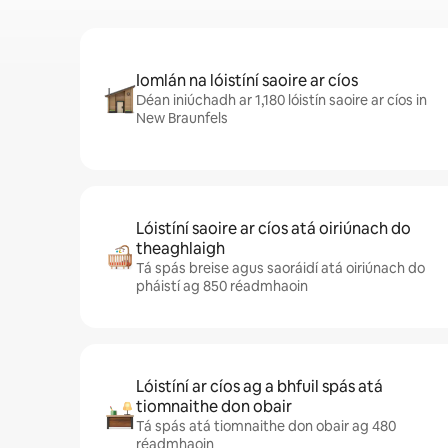
Iomlán na lóistíní saoire ar cíos
Déan iniúchadh ar 1,180 lóistín saoire ar cíos in
New Braunfels
Lóistíní saoire ar cíos atá oiriúnach do
theaghlaigh
Tá spás breise agus saoráidí atá oiriúnach do
pháistí ag 850 réadmhaoin
Lóistíní ar cíos ag a bhfuil spás atá
tiomnaithe don obair
Tá spás atá tiomnaithe don obair ag 480
réadmhaoin