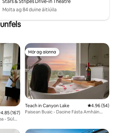
Stars & Stripes Drive-in Theatre
Molta ag 84 duine áitiúila
aunfels
Mór ag aíonna
Mór ag aíonna
Teach in Canyon Lake
Meánrátáil 4.96 as 5, 
4.96 (54)
Paisean Buaic - Daoine Fásta Amháin
eánrátáil 4.85 as 5, 167 léirmheas
4.85 (167)
Getaway
 - Siúl