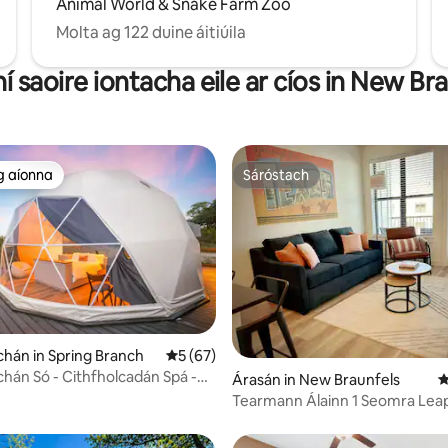
Animal World & Snake Farm Zoo
Molta ag 122 duine áitiúila
ní saoire iontacha eile ar cíos in New Br
g aíonna
Sáróstach
 ag aíonna
Sáróstach
3 léirmheas
hán in Spring Branch
Meánrátáil 5 as 5, 67 léirmheas
5 (67)
hán Só - Cithfholcadán Spá -
Árasán in New Braunfels
M
Lánléargais
Tearmann Álainn 1 Seomra Leapa
chuig Gruene Hall, Upsca