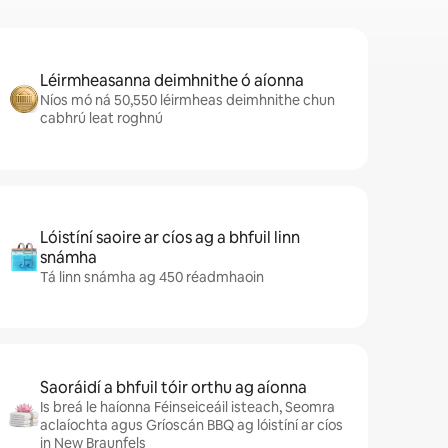
Léirmheasanna deimhnithe ó aíonna
Níos mó ná 50,550 léirmheas deimhnithe chun
cabhrú leat roghnú
Lóistíní saoire ar cíos ag a bhfuil linn
snámha
Tá linn snámha ag 450 réadmhaoin
Saoráidí a bhfuil tóir orthu ag aíonna
Is breá le haíonna Féinseiceáil isteach, Seomra
aclaíochta agus Gríoscán BBQ ag lóistíní ar cíos
in New Braunfels