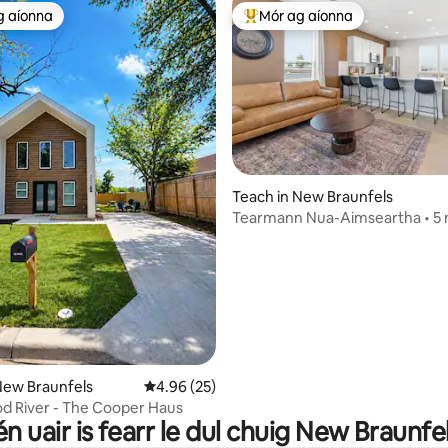
g aíonna
Mór ag aíonna
 ag aíonna
An-mhór ag aíonna
46 léirmheas
Teach in New Braunfels
Tearmann Nua-Aimseartha • 5
go dtí an Abhainn & Gruene
New Braunfels
Meánrátáil 4.96 as 5, 25 léirmheas
4.96 (25)
d River - The Cooper Haus
n uair is fearr le dul chuig New Braunfe