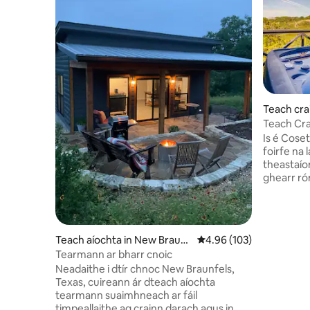
Teach cra
Teach Cra
Is é Coset
foirfe na 
theastaío
ghearr róm
Creek tiri
Texas, is
d'aíonna a
síochánta 
Teach aíochta in New Braunf
Meánrátáil 4.96 as 5, 10
4.96 (103)
nóiméad 
els
Tearmann ar bharr cnoic
Guadalupe,
Neadaithe i dtír chnoc New Braunfels,
d'eachtrá
Texas, cuireann ár dteach aíochta
tiúbmharc
tearmann suaimhneach ar fáil
iascaireach
timpeallaithe ag crainn darach agus in
spéise in 