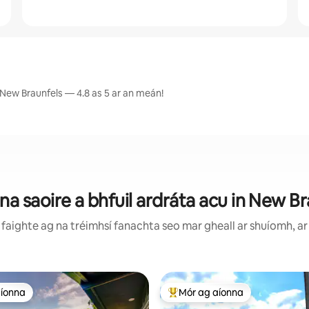
 New Braunfels — 4.8 as 5 ar an meán!
na saoire a bhfuil ardráta acu in New Br
faighte ag na tréimhsí fanachta seo mar gheall ar shuíomh, ar 
aíonna
Mór ag aíonna
aíonna
An-mhór ag aíonna