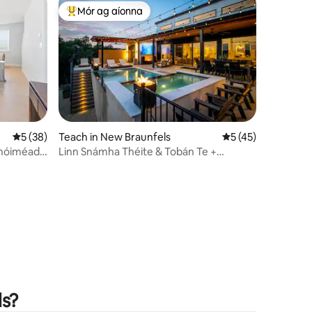
Mór ag aíonna
An-mhór ag aíonna
Meánrátáil 5 as 5, 38 léirmheas
5 (38)
Teach in New Braunfels
Meánrátáil 5 as 5, 
5 (45)
 nóiméad
Linn Snámha Théite & Tobán Te +
Radhairc Álainn | Spraoi Teaghlaigh!
ls?