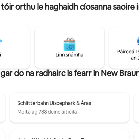
iniúchadh a dhéanamh ar áillea
l tóir orthu le haghaidh cíosanna saoire
, Gruene Hall agus Páirc Uisce
shuaimhneach an locha? Tá ra
bahn!
#1 timpeall an chúinne. Bain sult
suaimhneas deiridh anseo.
Páirceáil 
i
Linn snámha
an 
 gar do na radhairc is fearr in New Braun
Schlitterbahn Uiscephark & Áras
Molta ag 788 duine áitiúila