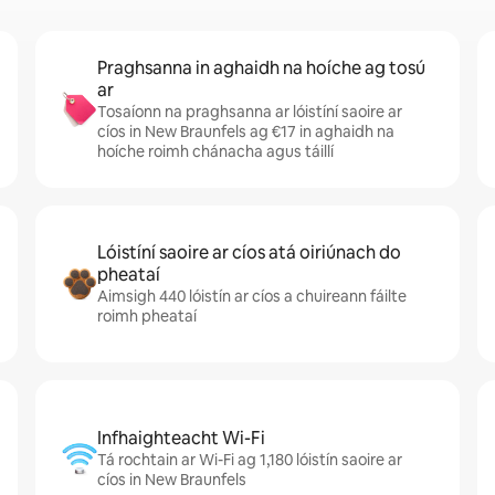
Praghsanna in aghaidh na hoíche ag tosú
ar
Tosaíonn na praghsanna ar lóistíní saoire ar
cíos in New Braunfels ag €17 in aghaidh na
hoíche roimh chánacha agus táillí
Lóistíní saoire ar cíos atá oiriúnach do
pheataí
Aimsigh 440 lóistín ar cíos a chuireann fáilte
roimh pheataí
Infhaighteacht Wi-Fi
Tá rochtain ar Wi-Fi ag 1,180 lóistín saoire ar
cíos in New Braunfels