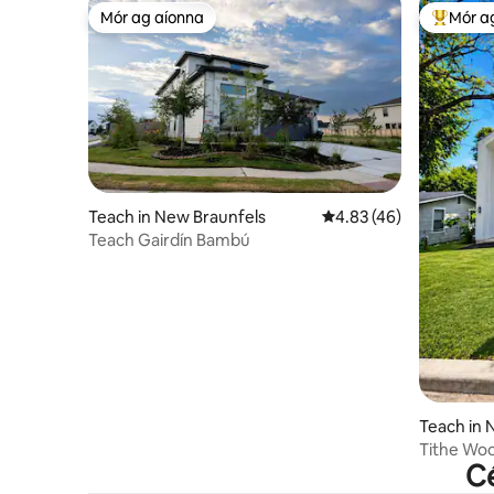
Mór ag aíonna
Mór a
Mór ag aíonna
An-mhór
Teach in New Braunfels
Meánrátáil 4.83 as 5, 
4.83 (46)
Teach Gairdín Bambú
Teach in 
Tithe Woo
Cé