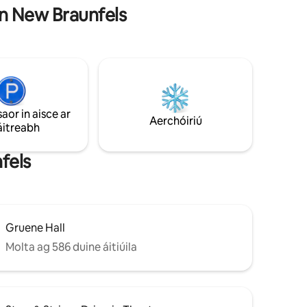
cht
 in New Braunfels
gcáca!
mpa bád
 as
saor in aisce ar
Aerchóiriú
áitreabh
fels
Gruene Hall
Molta ag 586 duine áitiúila