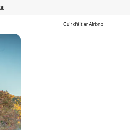
idh
Cuir d'áit ar Airbnb
svaidhpeáil.