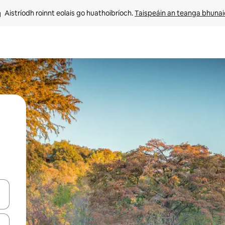
Aistríodh roinnt eolais go huathoibríoch. 
Taispeáin an teanga bhuna
le saigheadeochracha suas agus síos nó déan iniúchadh trí thadhall nó 