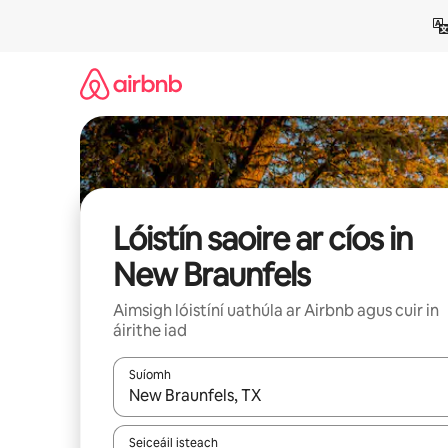
Léim
chuig
ábhar
Lóistín saoire ar cíos in
New Braunfels
Aimsigh lóistíní uathúla ar Airbnb agus cuir in
áirithe iad
Suíomh
Nuair a bheidh torthaí ar fáil, déan nascleanúint 
Seiceáil isteach