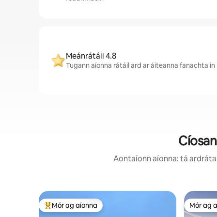
Meánrátáil 4.8
Tugann aíonna rátáil ard ar áiteanna fanachta in
Cíosan
Aontaíonn aíonna: tá ardráta 
Mór ag aíonna
Mór ag 
An-mhór ag aíonna
Mór ag 