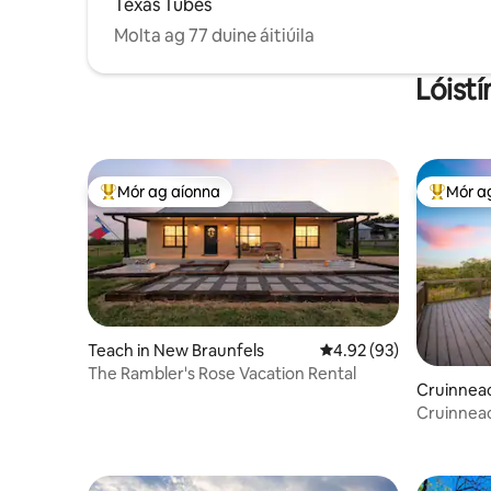
Texas Tubes
Molta ag 77 duine áitiúila
Lóistí
Mór ag aíonna
Mór a
An-mhór ag aíonna
An-mhór
Teach in New Braunfels
Meánrátáil 4.92 as 5, 9
4.92 (93)
The Rambler's Rose Vacation Rental
Cruinneac
Cruinneac
Radhairc 