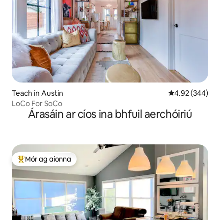
Teach in Austin
Meánrátáil 4.92
4.92 (344)
LoCo For SoCo
Árasáin ar cíos ina bhfuil aerchóiriú
Mór ag aíonna
An-mhór ag aíonna