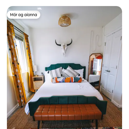
Páirceanna+Cosáin+Trucailí Bia+Spraoi
Mór ag aíonna
Mór ag aíonna