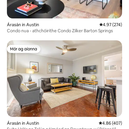
Árasán in Austin
Meánrátáil 4.97
4.97 (274)
Condo nua - athchóirithe Condo Zilker Barton Springs
Mór ag aíonna
Mór ag aíonna
Árasán in Austin
Meánrátáil 4.86
4.86 (407)