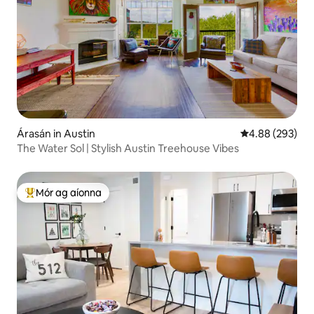
Árasán in Austin
Meánrátáil 4.88
4.88 (293)
The Water Sol | Stylish Austin Treehouse Vibes
Mór ag aíonna
An-mhór ag aíonna