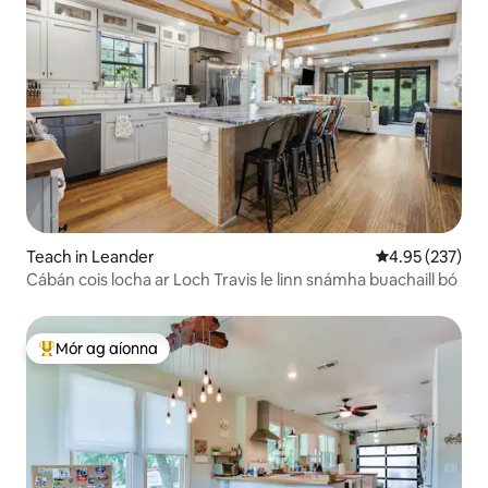
Teach in Leander
Meánrátáil 4.95
4.95 (237)
Cábán cois locha ar Loch Travis le linn snámha buachaill bó
Mór ag aíonna
An-mhór ag aíonna