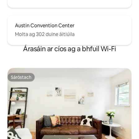
Austin Convention Center
Molta ag 302 duine áitiúila
Árasáin ar cíos ag a bhfuil Wi-Fi
Sáróstach
Sáróstach