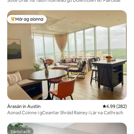
Suite Urlár na Talún nóiméad go Downtown w/ Páirceáil
Mór ag aíonna
An-mhór ag aíonna
Árasán in Austin
Meánrátáil 4.99
4.99 (282)
Aonad Cúinne i gCeantar Shráid Rainey i Lár na Cathrach
Sáróstach