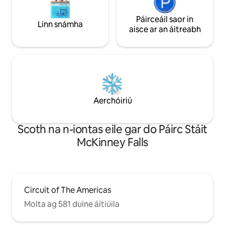
Páirceáil saor in
Linn snámha
aisce ar an áitreabh
Aerchóiriú
Scoth na n-iontas eile gar do Páirc Stáit
McKinney Falls
Circuit of The Americas
Molta ag 581 duine áitiúila