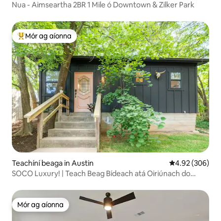
Nua - Aimseartha 2BR 1 Mile ó Downtown & Zilker Park
Mór ag aíonna
An-mhór ag aíonna
Teachíní beaga in Austin
Meánrátáil 4.92
4.92 (306)
SOCO Luxury! | Teach Beag Bídeach atá Oiriúnach do
Mhadraí |
Mór ag aíonna
Mór ag aíonna