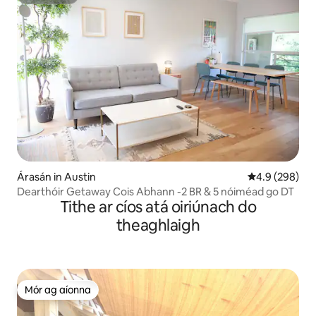
Sáróstach
Árasán in Austin
Meánrátáil 4.9
4.9 (298)
Dearthóir Getaway Cois Abhann -2 BR & 5 nóiméad go DT
Tithe ar cíos atá oiriúnach do
theaghlaigh
Mór ag aíonna
Mór ag aíonna