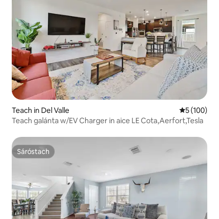
Teach in Del Valle
Meánrátáil 5
5 (100)
Teach galánta w/EV Charger in aice LE Cota,Aerfort,Tesla
Sáróstach
Sáróstach