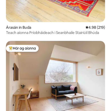
Árasán in Buda
Meánrátáil 4.98
4.98 (219)
Teach aíonna Príobháideach i Seanbhaile Stairiúil Bhúda
Mór ag aíonna
An-mhór ag aíonna