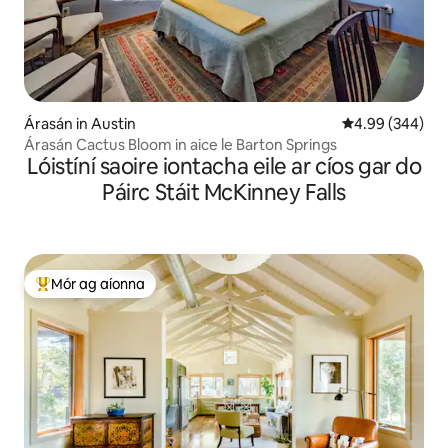
Árasán in Austin
Meánrátáil 4.99
4.99 (344)
Árasán Cactus Bloom in aice le Barton Springs
Lóistíní saoire iontacha eile ar cíos gar do
Páirc Stáit McKinney Falls
Mór ag aíonna
An-mhór ag aíonna