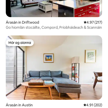
Árasán in Driftwood
Meánrátáil 4.97
4.97 (217)
Go hiomlán stocáilte, Compord, Príobháideach & Scannáin
Mór ag aíonna
Mór ag aíonna
Árasán in Austin
Meánrátáil 4.91
4.91 (202)