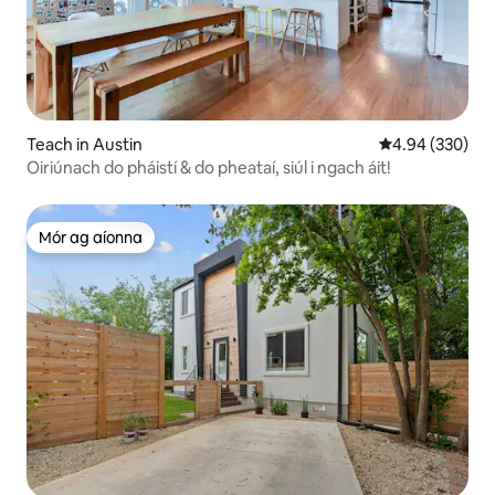
Teach in Austin
Meánrátáil 4.94
4.94 (330)
Oiriúnach do pháistí & do pheataí, siúl i ngach áit!
Mór ag aíonna
Mór ag aíonna