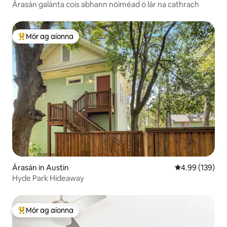
Árasán galánta cois abhann nóiméad ó lár na cathrach
Mór ag aíonna
An-mhór ag aíonna
Árasán in Austin
Meánrátáil 4.99
4.99 (139)
Hyde Park Hideaway
Mór ag aíonna
An-mhór ag aíonna