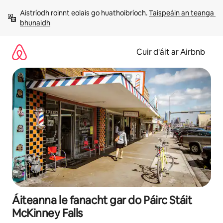
Léim
Aistríodh roinnt eolais go huathoibríoch. 
Taispeáin an teanga 
chuig
bhunaidh
ábhar
Cuir d'áit ar Airbnb
Áiteanna le fanacht gar do Páirc Stáit
McKinney Falls