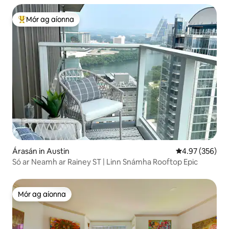
Mór ag aíonna
An-mhór ag aíonna
Árasán in Austin
Meánrátáil 4.97
4.97 (356)
Só ar Neamh ar Rainey ST | Linn Snámha Rooftop Epic
Mór ag aíonna
Mór ag aíonna