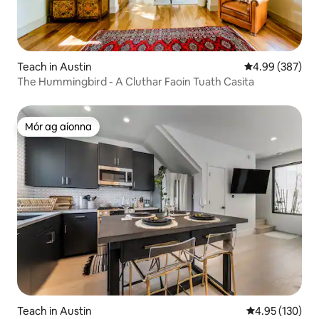
Teach in Austin
Meánrátáil 4.99
4.99 (387)
The Hummingbird - A Cluthar Faoin Tuath Casita
Mór ag aíonna
Mór ag aíonna
Teach in Austin
Meánrátáil 4.95
4.95 (130)