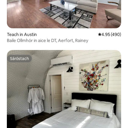
Teach in Austin
Meánrátáil 4.95
4.95 (490)
Baile Ollmhór in aice le DT, Aerfort, Rainey
Sáróstach
Sáróstach