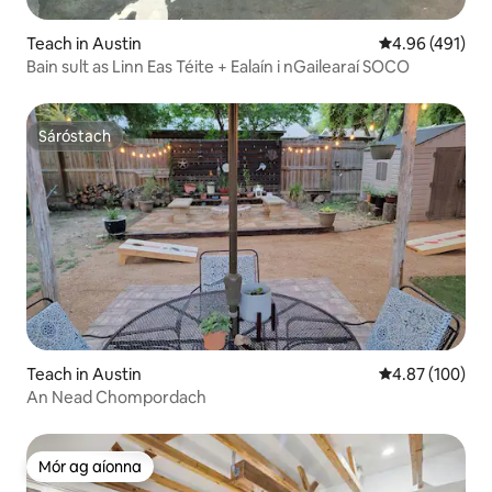
Teach in Austin
Meánrátáil 4.96
4.96 (491)
Bain sult as Linn Eas Téite + Ealaín i nGailearaí SOCO
Sáróstach
Sáróstach
Teach in Austin
Meánrátáil 4.87
4.87 (100)
An Nead Chompordach
Mór ag aíonna
Mór ag aíonna