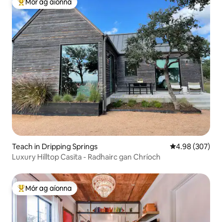
Mór ag aíonna
An-mhór ag aíonna
Teach in Dripping Springs
Meánrátáil 4.98
4.98 (307)
Luxury Hilltop Casita - Radhairc gan Chríoch
Mór ag aíonna
An-mhór ag aíonna