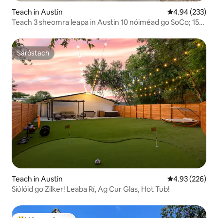
Teach in Austin
Meánrátáil 4.94
4.94 (233)
Teach 3 sheomra leapa in Austin 10 nóiméad go SoCo; 15
go DT; 20 go UT
Sáróstach
Sáróstach
Teach in Austin
Meánrátáil 4.93
4.93 (226)
Siúlóid go Zilker! Leaba Rí, Ag Cur Glas, Hot Tub!