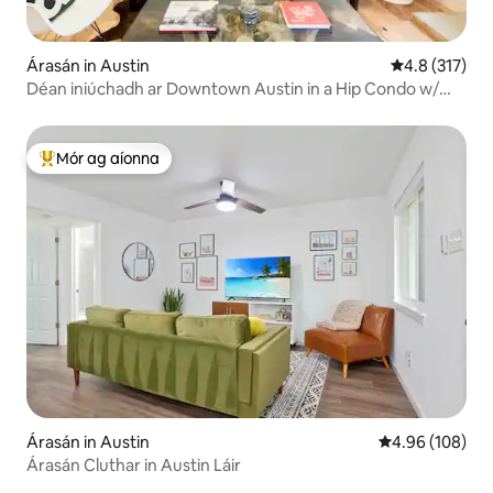
Árasán in Austin
Meánrátáil 4.
4.8 (317)
Déan iniúchadh ar Downtown Austin in a Hip Condo w/
Balcony
Mór ag aíonna
An-mhór ag aíonna
Árasán in Austin
Meánrátáil 4.96
4.96 (108)
Árasán Cluthar in Austin Láir