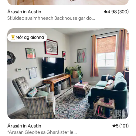
Árasán in Austin
Meánrátáil 4.98
4.98 (300)
Stiúideo suaimhneach Backhouse gar do
Eastside/aerfort/F1!
Mór ag aíonna
An-mhór ag aíonna
Árasán in Austin
Meánrátáil 
5 (101)
*Árasán Gleoite sa Gharáiste* le