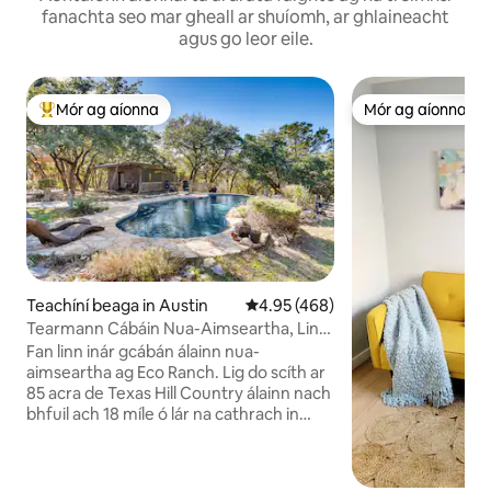
fanachta seo mar gheall ar shuíomh, ar ghlaineacht
agus go leor eile.
Mór ag aíonna
Mór ag aíonna
An-mhór ag aíonna
Mór ag aíonna
Teachíní beaga in Austin
Meánrátáil 4.95 as 5, 468 léirmh
4.95 (468)
Tearmann Cábáin Nua-Aimseartha, Linn
Snámha, Tobán Te, Gabhair & Éimí!
Fan linn inár gcábán álainn nua-
aimseartha ag Eco Ranch. Lig do scíth ar
85 acra de Texas Hill Country álainn nach
bhfuil ach 18 míle ó lár na cathrach in
Austin. Tá 32.5 méadar cearnach sa
chábán nua-aimseartha príobháideach
seo ina bhfuil leaba bhanríona, cistin