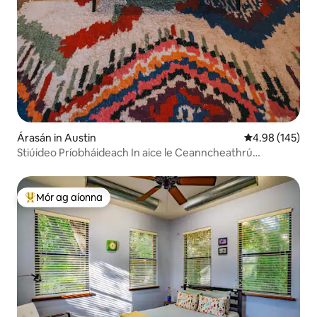
Árasán in Austin
Meánrátáil 4.98
4.98 (145)
Stiúideo Príobháideach In aice le Ceanncheathrú
Aerfoirt/Cota/Tesla
Mór ag aíonna
An-mhór ag aíonna