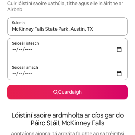
Cuir lóistíní saoire uathúla, tithe agus eile in áirithe ar
Airbnb
Suíomh
Nuair a bheidh torthaí ar fáil, déan nascleanúint le saigheadeoc
Seiceáil isteach
Seiceáil amach
Cuardaigh
Lóistíní saoire ardmholta ar cíos gar do
Páirc Stáit McKinney Falls
Aontaíonn aíonna: tá ardráta faighte ag na tréimhsí