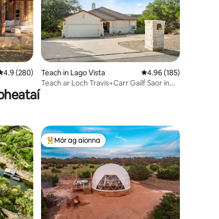
Meánrátáil 4.9 as 5, 280 léirmheas
4.9 (280)
Teach in Lago Vista
Meánrátáil 4.96 as 5, 1
4.96 (185)
Teach ar Loch Travis+Carr Gailf Saor in
pheataí
Aisce+PickleBall+Radhairc
Mór ag aíonna
An-mhór ag aíonna