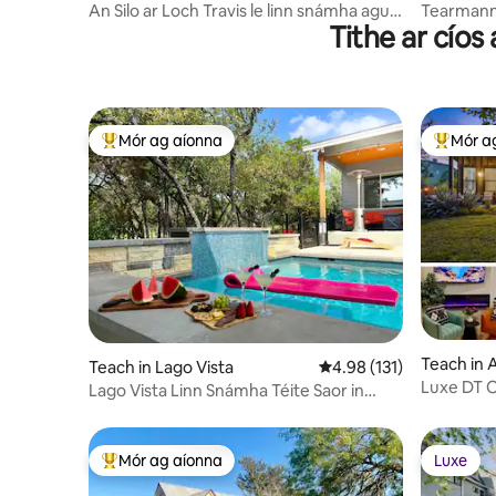
An Silo ar Loch Travis le linn snámha agus
Tearmann 
Tithe ar cíos
spá an ionaid saoire
Mór ag aíonna
Mór a
An-mhór ag aíonna
An-mhór
Teach in 
Teach in Lago Vista
Meánrátáil 4.98 as 5, 1
4.98 (131)
Luxe DT O
Lago Vista Linn Snámha Téite Saor in
chuig Mo
Aisce Oasis - FirePit, Iascaireacht
Mór ag aíonna
Luxe
An-mhór ag aíonna
Luxe