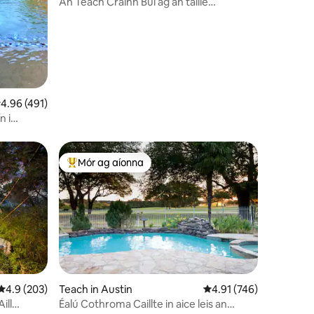
An Teach Crainn Buí ag an táille
ghlantacháin Loch - NO!
eánrátáil 4.96 as 5, 491 léirmheas
4.96 (491)
n i
Mór ag aíonna
An-mhór ag aíonna
Meánrátáil 4.9 as 5, 203 léirmheas
4.9 (203)
Teach in Austin
Meánrátáil 4.91 as 5, 7
4.91 (746)
ill
Éalú Cothroma Caillte in aice leis an