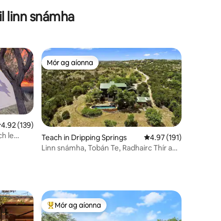
bhFearann agus leis an Arboretum
il linn snámha
Mór ag aíonna
Mór ag aíonna
eánrátáil 4.92 as 5, 139 léirmheas
4.92 (139)
ch le
Teach in Dripping Springs
Meánrátáil 4.97 as 5, 1
4.97 (191)
Linn snámha, Tobán Te, Radhairc Thír an
Chnoic, Cosáin Fánaíochta
Mór ag aíonna
An-mhór ag aíonna