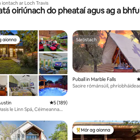
Greenbelt
iontach ar Loch Travis
 atá oiriúnach do pheataí agus ag a bhfu
g aíonna
Sáróstach
 ag aíonna
Sáróstach
Puball in Marble Falls
M
Saoire rómánsúil, phríobháidea
tobán te + radhairc wow.
Austin
Meánrátáil 5 as 5, 189 léirmheas
5 (189)
31 léirmheas
asis le Linn Spá, Céimeanna
ody&6thSt&UT
Mór ag aíonna
An-mhór ag aíonna