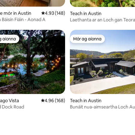
8 léirmheas
le mór in Austin
Meánrátáil 4.93 as 5, 148 léirmheas
4.93 (148)
Teach in Austin
Báisín Fiáin - Aonad A
Laethanta ar an Loch gan Teora
Duga Báid Phríobháidigh + SUP
g aíonna
Mór ag aíonna
 ag aíonna
Mór ag aíonna
61 léirmheas
Lago Vista
Meánrátáil 4.96 as 5, 168 léirmheas
4.96 (168)
Teach in Austin
d Dock Road
Bunáit nua-aimseartha Loch Au
Bádóireacht + Spá + Scíth