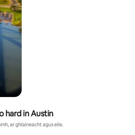
o hard in Austin
mh, ar ghlaineacht agus eile.