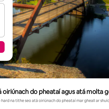
tá oiriúnach do pheataí agus atá molta g
hard na tithe seo atá oiriúnach do pheataí mar gheall ar shuío