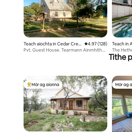
Teach aíochta in Cedar Cree
Meánrátáil 4.97 as 5, 12
4.97 (128)
Teach in 
k
Pvt. Guest House. Tearmann Ainmhithe.
The Heth
Tithe 
10 min AUS
Mór ag aíonna
Mór ag 
An-mhór ag aíonna
Mór ag 