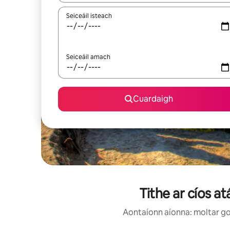
Seiceáil isteach
Seiceáil amach
Cuardaigh
Tithe ar cíos a
Aontaíonn aíonna: moltar go 