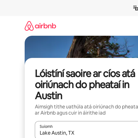
Léim
chuig
ábhar
Lóistíní saoire ar cíos atá
oiriúnach do pheataí in
Austin
Aimsigh tithe uathúla atá oiriúnach do pheata
ar Airbnb agus cuir in áirithe iad
Suíomh
Nuair a bheidh torthaí ar fáil, déan nascleanúint 