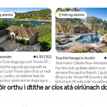
g aíonna
Mór ag aíonna
 ag aíonna
An-mhór ag aíonna
Leander
Meánrátáil 4.93 as 5, 152 léirmheas
4.93 (152)
16 léirmheas
Teachíní beaga in Austin
M
a/ Cois duga ag Loch Travis ATX
Tearmann Cábáin Nua-Aimseart
acht
hluiche agus bí ag súgradh sa
Snámha, Tobán Te, Gabhair & Éi
Fan linn inár gcábán álainn nua-
aimseartha ag Eco Ranch. Lig do scíth ar
sc, cadhc, nó tabhair leat do
85 acra de Texas Hill Country á
go leor spáis ann le duga agus
bhfuil ach 18 míle ó lár na cathr
Taitneoidh an cluiche & an
óir orthu i dtithe ar cíos atá oiriúnach 
Austin. Tá 32.5 méadar cearnac
annáin go mór le páistí, agus
chábán nua-aimseartha príobh
ta ag tine suas an gríoscán nó
seo ina bhfuil leaba bhanríona, c
a scíthe le radhairc luí na gréine
iomlán, seomra folctha iomlán 
tió. Níl ach nóiméad ó Volente
maireachtála cluthar. Bain sult a