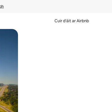
idh
Cuir d'áit ar Airbnb
svaidhpeáil.