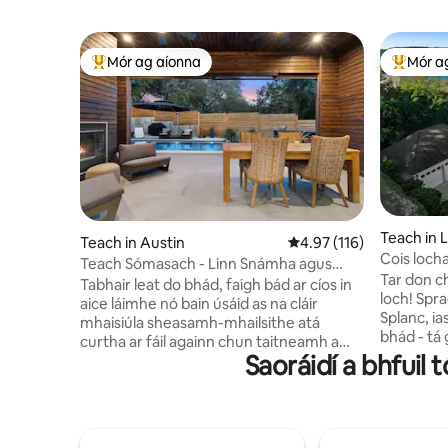
Mór ag aíonna
Mór a
An-mhór ag aíonna
An-mhór
Teach in 
Teach in Austin
Meánrátáil 4.97 as 5, 1
4.97 (116)
Cois loch
Teach Sómasach - Linn Snámha agus
/ Iascaire
Tar don c
Jacuzzi Teasa Feithicle Leictrí - Loch
Tabhair leat do bhád, faigh bád ar cíos in
loch! Spraoi i Loch Travis don chriú ar fad!
Austin
aice láimhe nó bain úsáid as na cláir
Splanc, ia
mhaisiúla sheasamh-mhailsithe atá
bhád - tá 
curtha ar fáil againn chun taitneamh a
súgradh. 
Saoráidí a bhfuil t
bhaint as ceann de na codanna is
seomra sc
suaimhní de Loch Austin. Níl ár dteach
daoine fás
ach 2 bhloc ó Lake Austin Spa and Resort
ag ligean 
a bhfuil cáil dhomhanda air, agus tá sé
ar an bpai
foirfe le haghaidh saoire folláine, saoire