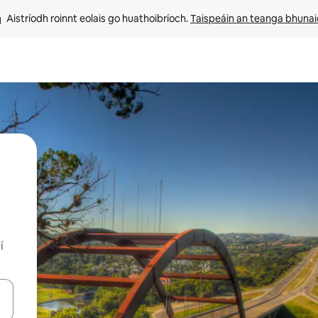
Aistríodh roinnt eolais go huathoibríoch. 
Taispeáin an teanga bhuna
í
le saigheadeochracha suas agus síos nó déan iniúchadh trí thadhall nó 