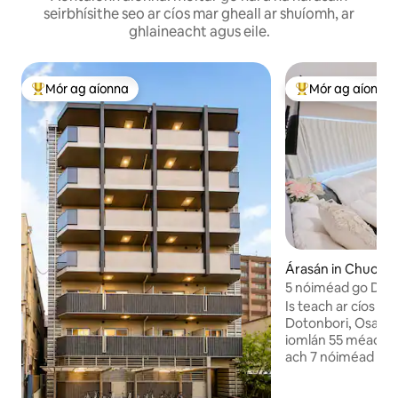
seirbhísithe seo ar cíos mar gheall ar shuíomh, ar
ghlaineacht agus eile.
Mór ag aíonna
Mór ag aíonna
An-mhór ag aíonna
An-mhór ag aíon
Árasán in Chuo W
a
5 nóiméad go Dot
cearnach!2 sheomra
Is teach ar cíos é s
nóiméad ó Mharg
Dotonbori, Osaka, 
Dotonbori, Shinsaib
iomlán 55 méadar c
luath
ach 7 nóiméad siúi
láthair turasóireach
4 nóiméad go dtí