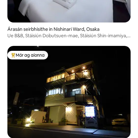
Árasán seirbhísithe in Nishinari Ward, Osaka
Ue B&B, Stáisiún Dobutsuen-mae, Stáisiún Shin-imamiya,
Iarnród Nankai, teacht díreach ar an aerfort
Mór ag aíonna
An-mhór ag aíonna