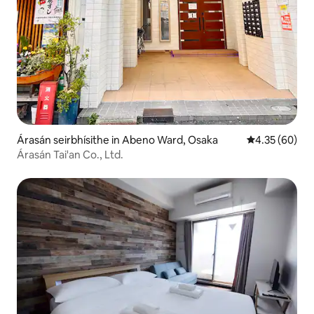
Árasán seirbhísithe in Abeno Ward, Osaka
Meánrátáil 4.3
4.35 (60)
Árasán Tai'an Co., Ltd.