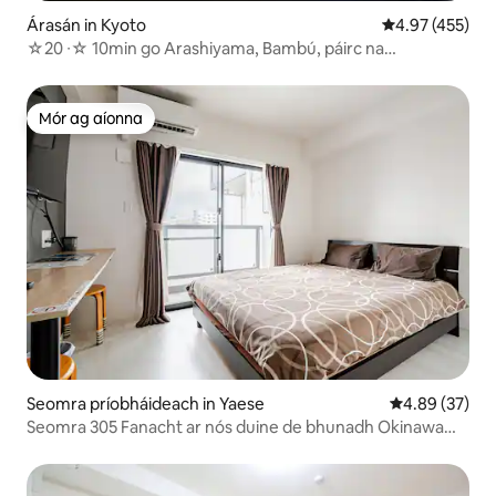
Árasán in Kyoto
Meánrátáil 4.97
4.97 (455)
☆20 ∙☆ 10min go Arashiyama, Bambú, páirc na
Moncaithe!
Mór ag aíonna
Mór ag aíonna
Seomra príobháideach in Yaese
Meánrátáil 4.8
4.89 (37)
Seomra 305 Fanacht ar nós duine de bhunadh Okinawa
Wi-Fi saor in aisce Ardmholadh Yaese GRW-NYWEEKLY