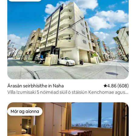
Árasán seirbhísithe in Naha
Meánrátáil 4.86
4.86 (608)
Villa Izumisaki 5 nóiméad siúil ó stáisiún Kenchomae agus ó
Omi-Ko-Dori, seomra teaghlaigh den scoth
Mór ag aíonna
Mór ag aíonna