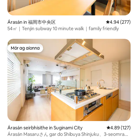
Árasán in 福岡市中央区
Meánrátáil 4.94
4.94 (277)
54㎡｜Tenjin subway 10 minute walk｜family friendly
Mór ag aíonna
Mór ag aíonna
Árasán seirbhísithe in Suginami City
Meánrátáil 4.89
4.89 (127)
Árasán Masaruさん gar do Shibuya Shinjuku、3-seomra...