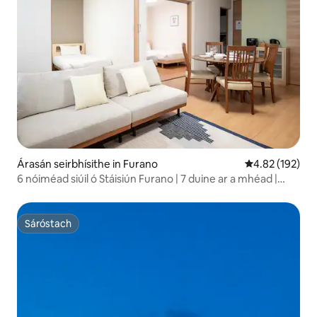
Árasán seirbhísithe in Furano
Meánrátáil 4.82
4.82 (192)
6 nóiméad siúil ó Stáisiún Furano | 7 duine ar a mhéad |
Fanacht compordach atá áisiúil le haghaidh cuairte ar na
bláthchoillte agus sciáil | Le haghaidh turais teaghlaigh
agus fanachtaí leanúnacha, gar do Stáisiún Furano.
Sáróstach
Sáróstach