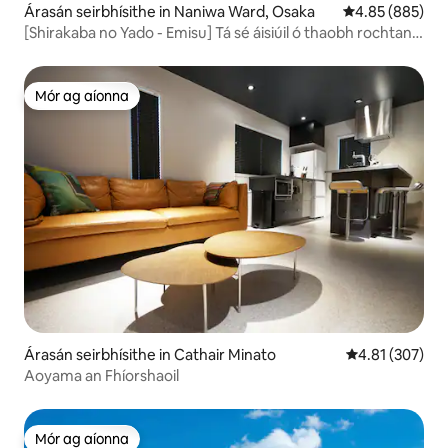
Árasán seirbhísithe in Naniwa Ward, Osaka
Meánrátáil 4.85
4.85 (885)
[Shirakaba no Yado - Emisu] Tá sé áisiúil ó thaobh rochtana
de, 3 nóiméad siúil ó stáisiún Doubutsenmae agus
Tsūtenkaku! Foirfe le haghaidh fanachta fadtéarmaigh
agus turais ghrúpa, A-ta.
Mór ag aíonna
Mór ag aíonna
Árasán seirbhísithe in Cathair Minato
Meánrátáil 4.81
4.81 (307)
Aoyama an Fhíorshaoil
Mór ag aíonna
Mór ag aíonna