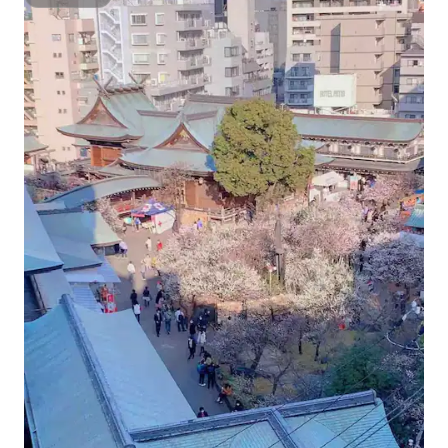
Sáróstach