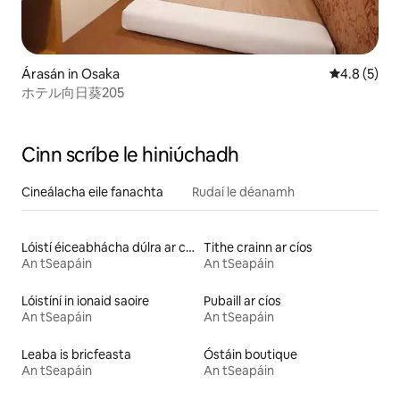
Árasán in Osaka
Meánrátáil 
4.8 (5)
ホテル向日葵205
Cinn scríbe le hiniúchadh
Cineálacha eile fanachta
Rudaí le déanamh
Lóistí éiceabhácha dúlra ar cíos
Tithe crainn ar cíos
An tSeapáin
An tSeapáin
Lóistíní in ionaid saoire
Pubaill ar cíos
An tSeapáin
An tSeapáin
Leaba is bricfeasta
Óstáin boutique
An tSeapáin
An tSeapáin