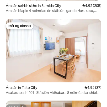
Árasán seirbhísithe in Sumida City
Meánrátáil 4.92
4.92 (205)
Árasán Maple 4 nóiméad ón stáisiún, gar do Harukasu,
ceangal díreach le Asakusa, stáisiún Ueno, Ginza,
Shibuya/Wi-Fi saor in aisce, 202/carr.
Mór ag aíonna
Mór ag aíonna
Árasán in Taito City
Meánrátáil 4.9
4.92 (37)
Asakusabashi 101 · Stáisiún Akihabara 8 nóiméad ar shiúl
na gcos · Stáisiún Asakusabashi 4 nóiméad · Narita,
rochtain dhíreach Aerfort Haneda · Rochtain dhíreach
Asakusa 3 nóiméad · Tá ardaitheoir ann · 4 dhuine ar a