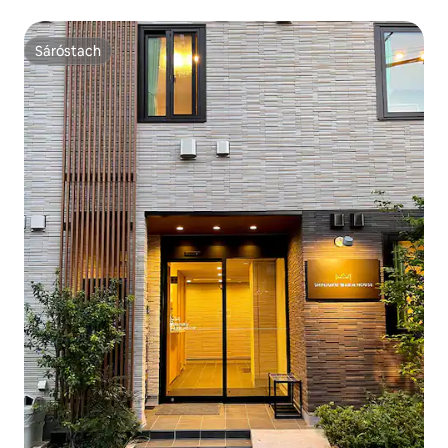
Sáróstach
Sáróstach