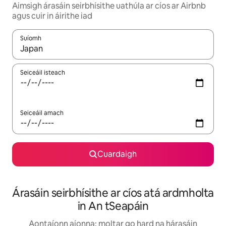
Aimsigh árasáin seirbhísithe uathúla ar cíos ar Airbnb
agus cuir in áirithe iad
Suíomh
Nuair a bheidh torthaí ar fáil, déan nascleanúint le saigheadeoc
Seiceáil isteach
Seiceáil amach
Cuardaigh
Árasáin seirbhísithe ar cíos atá ardmholta
in An tSeapáin
Aontaíonn aíonna: moltar go hard na hárasáin