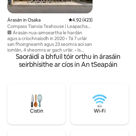
agus 9 nóiméad go 
dhá stáisiún meitre
ceann amháin ná S
Árasán in Osaka
Meánrátáil 4.92 as 5, 423 léirmh
4.92 (423)
agus an ceann eile
Compass Tianxia Teahouse | Leapacha
kyu. Níl ach 4 nóim
Dúbailte 33m² | 5 nóiméad ón stáisiún |
stáisiún. Rochtain
🏢 Árasán nua-aimseartha le hardán
Áit chompordach do 4 dhuine | Nasc
Kyoto. Níl ach 35 n
agus a críochnaíodh in 2020 • Tá 7 urlár
díreach leis an aerfort | Lár na cathrach |
turas go Universal. 
san fhoirgneamh agus 23 seomra aoi san
Is féidir cócaireacht a dhéanamh
siopa áise agus ol
iomlán, 4 sheomra ar gach urlár. • Is
Saoráidí a bhfuil tóir orthu in árasáin
staighre, rud atá a
seomraí 1LDK fairsinge thart ar 33㎡ iad
laethúla agus earr
go léir, agus tá an leagan amach cónaithe
seirbhísithe ar cíos in An tSeapáin
agus chun cócaire
mar an gcéanna (dearadh scátháin chlé
bialanna éagsúla in
agus dheas), agus tá dhá leaba dhúbailte
áirítear bialanna 
1.4 méadar iontu, in ann 4 dhuine fásta a
okonomiyaki, biala
chur ar a gcompord. • Tá fuinneoga ón
bialanna fíor-bhia Seap
urlár go dtí an tsíleáil i ngach seomra,
stáisiún is gaire S
agus tá fuinneog taoibh freisin sna
Bealach amach 7, th
seomraí cúinne, rud a fhágann go bhfuil
・Tá sé thart ar 5 n
an solas níos fearr. • D'fhéadfadh go
Cistin
Wi-Fi
Margadh Kuromon.
mbeadh difríocht bheag idir dath na
nóiméad siúil go 
ndoirse sleamhnáin, stíl an bhoird
nóiméad siúil go S
itheacháin agus feistis eile sna seomraí,
12 nóiméad siúil 
ach tá an t-achar, na háiseanna agus an
ar 7 nóiméad siúil