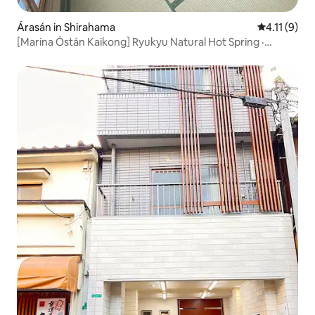
Árasán in Shirahama
Meánrátáil 4
4.11 (9)
[Marina Óstán Kaikong] Ryukyu Natural Hot Spring ·
Seomra i stíl na Seapáine 6 duine cineál Shirahama/Nanki
Shirahama