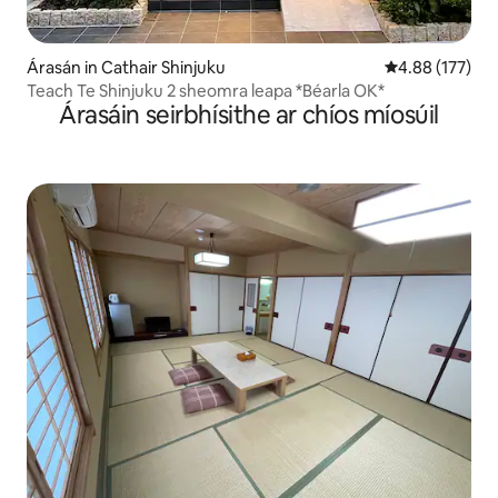
Árasán in Cathair Shinjuku
Meánrátáil 4.88
4.88 (177)
Teach Te Shinjuku 2 sheomra leapa *Béarla OK*
Árasáin seirbhísithe ar chíos míosúil