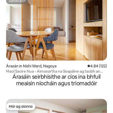
Sáróstach
Sáróstach
mhéad
Árasán in Nishi Ward, Nagoya
Meánrátáil 4.84
4.84 (122)
Maol Saoire Nua - Aimseartha na Seapáine ag taobh an
Árasáin seirbhísithe ar cíos ina bhfuil
Chaisleáin
meaisín níocháin agus triomadóir
Mór ag aíonna
Mór ag aíonna