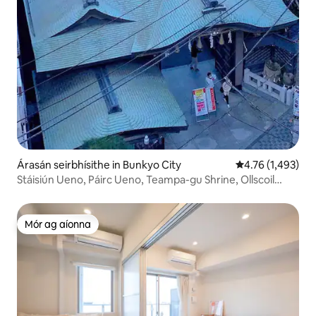
Árasán seirbhísithe in Bunkyo City
Meánrátáil 4.76 a
4.76 (1,493)
Stáisiún Ueno, Páirc Ueno, Teampa-gu Shrine, Ollscoil
Thóiceo, Ameyoko, timpeall Akihabara, 41 nóiméad ó
Aerfort Narita go Stáisiún Keisei Ueno! Iompar...
Mór ag aíonna
Mór ag aíonna