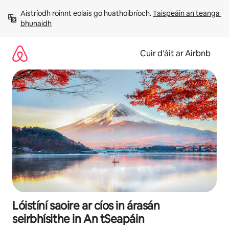
Léim
Aistríodh roinnt eolais go huathoibríoch. 
Taispeáin an teanga 
chuig
bhunaidh
ábhar
Cuir d'áit ar Airbnb
Lóistíní saoire ar cíos in árasán
seirbhísithe in An tSeapáin