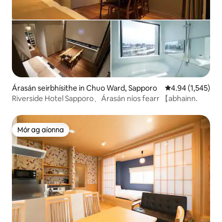
Árasán seirbhísithe in Chuo Ward, Sapporo
Meánrátáil 4.94 a
4.94 (1,545)
Riverside Hotel Sapporo、Árasán níos fearr 【abhainn.
Mór ag aíonna
Mór ag aíonna