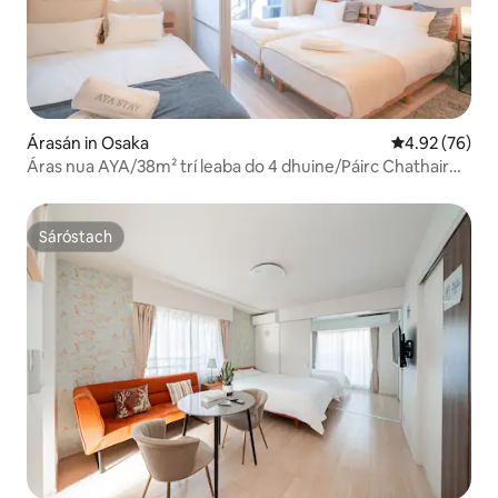
Árasán in Osaka
Meánrátáil 4.9
4.92 (76)
Áras nua AYA/38m² trí leaba do 4 dhuine/Páirc Chathair
Osaka ar shiúl na gcos/5 nóiméad ar shiúl na gcos ó
stáisiún Morinomiya/Díreach go Shinsaibashi, Dōtonbori,
Umeda, USJ
Sáróstach
Sáróstach