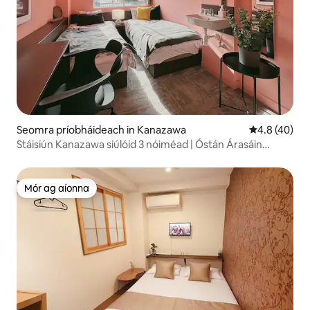
Seomra príobháideach in Kanazawa
Meánrátáil 4.
4.8 (40)
Stáisiún Kanazawa siúlóid 3 nóiméad | Óstán Árasáin
Seomra Cúpla Bándearg | Seiceáil Isteach ar Maidin &
Seiceáil Amach Oíche ar fáil
Mór ag aíonna
Mór ag aíonna