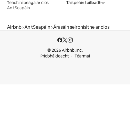
Teachíní beaga ar cíos
Taispeáin tuilleadh
An tSeapáin
Airbnb
An tSeapáin
Árasáin seirbhísithe ar cíos
© 2026 Airbnb, Inc.
Príobháideacht
Téarmaí