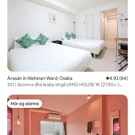
Árasán in Nishinari Ward, Osaka
Meánrátáil 4.9
4.92 (64)
201 | Seomra dhá leaba singil UMIO HOUSE 1K (27.90㎡)
|Osaka
Mór ag aíonna
Mór ag aíonna