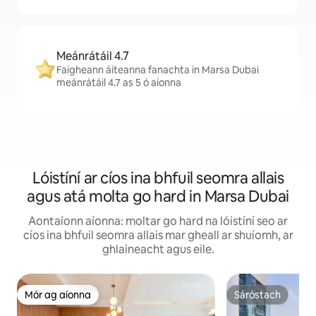
Meánrátáil 4.7
Faigheann áiteanna fanachta in Marsa Dubai
meánrátáil 4.7 as 5 ó aíonna
Lóistíní ar cíos ina bhfuil seomra allais
agus atá molta go hard in Marsa Dubai
Aontaíonn aíonna: moltar go hard na lóistíní seo ar
cíos ina bhfuil seomra allais mar gheall ar shuíomh, ar
ghlaineacht agus eile.
Mór ag aíonna
Sáróstach
Mór ag aíonna
Sáróstach