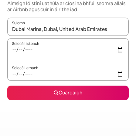
Aimsigh lóistíní uathúla ar cíos ina bhfuil seomra allais
ar Airbnb agus cuir in áirithe iad
Suíomh
Nuair a bheidh torthaí ar fáil, déan nascleanúint le saigheadeoc
Seiceáil isteach
Seiceáil amach
Cuardaigh