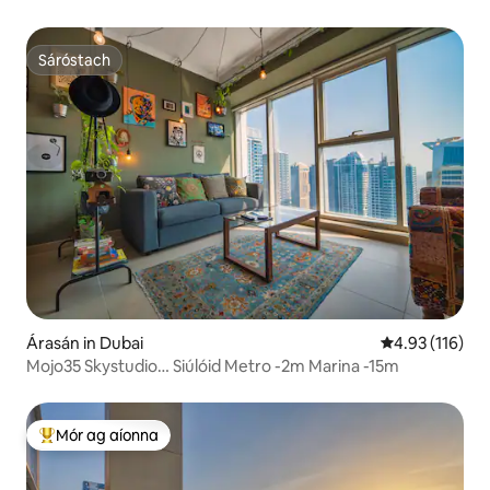
Sáróstach
Sáróstach
Árasán in Dubai
Meánrátáil 4.9
4.93 (116)
Mojo35 Skystudio… Siúlóid Metro -2m Marina -15m
Mór ag aíonna
An-mhór ag aíonna