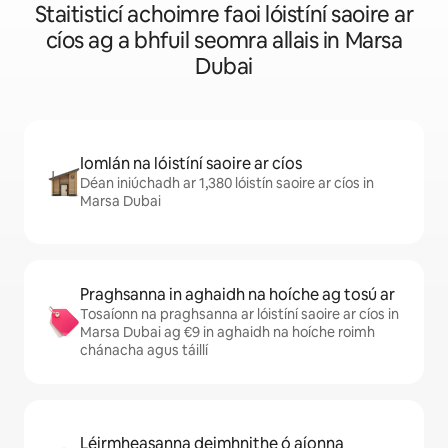
Staitisticí achoimre faoi lóistíní saoire ar
cíos ag a bhfuil seomra allais in Marsa
Dubai
Iomlán na lóistíní saoire ar cíos
Déan iniúchadh ar 1,380 lóistín saoire ar cíos in
Marsa Dubai
Praghsanna in aghaidh na hoíche ag tosú ar
Tosaíonn na praghsanna ar lóistíní saoire ar cíos in
Marsa Dubai ag €9 in aghaidh na hoíche roimh
chánacha agus táillí
Léirmheasanna deimhnithe ó aíonna