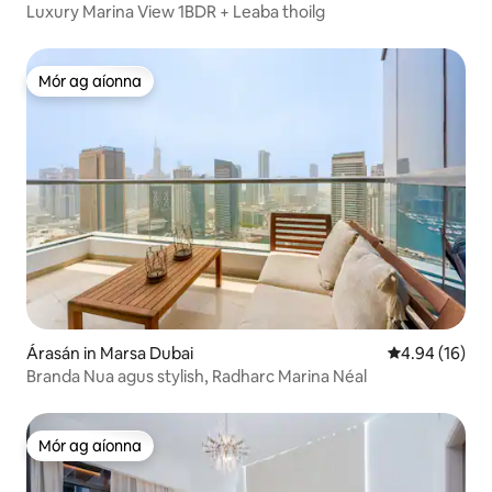
Luxury Marina View 1BDR + Leaba thoilg
Mór ag aíonna
Mór ag aíonna
Árasán in Marsa Dubai
Meánrátáil 4.9
4.94 (16)
Branda Nua agus stylish, Radharc Marina Néal
Mór ag aíonna
Mór ag aíonna