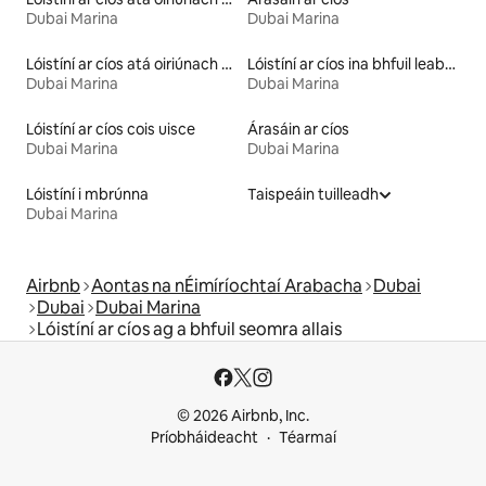
Dubai Marina
Dubai Marina
Lóistíní ar cíos atá oiriúnach do pheataí
Lóistíní ar cíos ina bhfuil leaba ar airde inrochtana
Dubai Marina
Dubai Marina
Lóistíní ar cíos cois uisce
Árasáin ar cíos
Dubai Marina
Dubai Marina
Lóistíní i mbrúnna
Taispeáin tuilleadh
Dubai Marina
Airbnb
Aontas na nÉimíríochtaí Arabacha
Dubai
Dubai
Dubai Marina
Lóistíní ar cíos ag a bhfuil seomra allais
© 2026 Airbnb, Inc.
Príobháideacht
Téarmaí