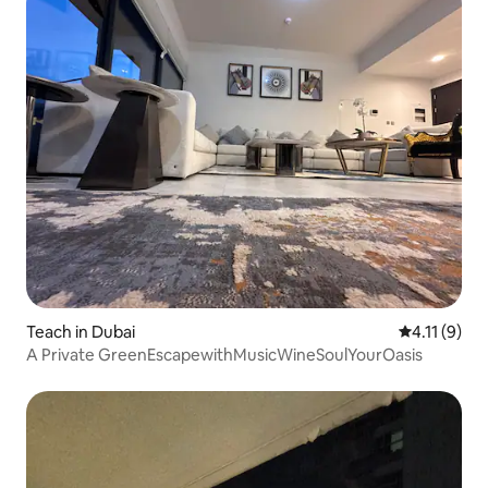
Teach in Dubai
Meánrátáil 4
4.11 (9)
A Private GreenEscapewithMusicWineSoulYourOasis