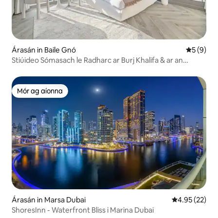
Árasán in Baile Gnó
Meánrátái
5 (9)
Stiúideo Sómasach le Radharc ar Burj Khalifa & ar an
gCanáil
Mór ag aíonna
Mór ag aíonna
Árasán in Marsa Dubai
Meánrátáil 4.9
4.95 (22)
ShoresInn - Waterfront Bliss i Marina Dubai