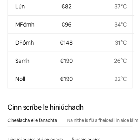
Lún
€82
37°C
MFómh
€96
34°C
DFómh
€148
31°C
Samh
€190
26°C
Noll
€190
22°C
Cinn scríbe le hiniúchadh
Cineálacha eile fanachta
Na nithe is fiú a fheiceáil in aice láim
Lóistíní ar cíos atá oiriúnach do theaghlaigh
Árasáin ar cíos