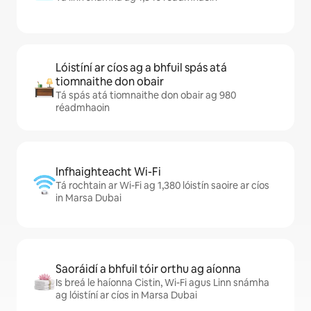
Lóistíní ar cíos ag a bhfuil spás atá
tiomnaithe don obair
Tá spás atá tiomnaithe don obair ag 980
réadmhaoin
Infhaighteacht Wi-Fi
Tá rochtain ar Wi-Fi ag 1,380 lóistín saoire ar cíos
in Marsa Dubai
Saoráidí a bhfuil tóir orthu ag aíonna
Is breá le haíonna Cistin, Wi-Fi agus Linn snámha
ag lóistíní ar cíos in Marsa Dubai