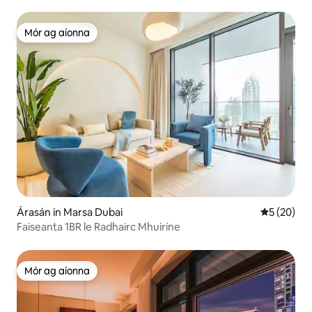
Mór ag aíonna
Mór ag aíonna
Árasán in Marsa Dubai
Meánrátáil 
5 (20)
Faiseanta 1BR le Radhairc Mhuiríne
Mór ag aíonna
Mór ag aíonna