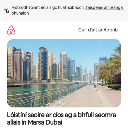
Léim
Aistríodh roinnt eolais go huathoibríoch. 
Taispeáin an teanga 
chuig
bhunaidh
ábhar
Cuir d'áit ar Airbnb
Lóistíní saoire ar cíos ag a bhfuil seomra
allais in Marsa Dubai