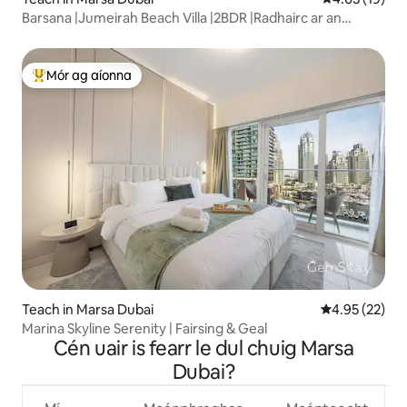
Barsana |Jumeirah Beach Villa |2BDR |Radhairc ar an
Muiríne
Mór ag aíonna
An-mhór ag aíonna
Teach in Marsa Dubai
Meánrátáil 4.9
4.95 (22)
Marina Skyline Serenity | Fairsing & Geal
Cén uair is fearr le dul chuig Marsa
Dubai?