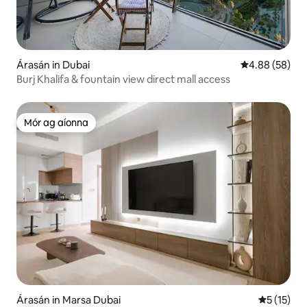
Árasán in Dubai
Meánrátáil 4.8
4.88 (58)
Burj Khalifa & fountain view direct mall access
Mór ag aíonna
Mór ag aíonna
Árasán in Marsa Dubai
Meánrátáil
5 (15)