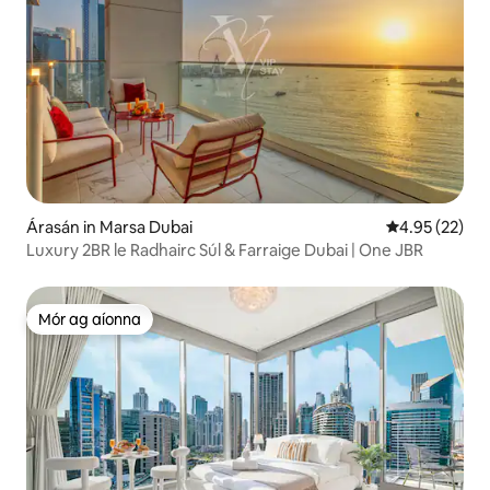
Árasán in Marsa Dubai
Meánrátáil 4.9
4.95 (22)
Luxury 2BR le Radhairc Súl & Farraige Dubai | One JBR
Mór ag aíonna
Mór ag aíonna