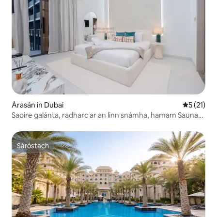
Árasán in Dubai
Meánrátáil
5 (21)
Saoire galánta, radharc ar an linn snámha, hamam Sauna
PS5
Sáróstach
Sáróstach