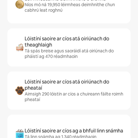
Níos mó ná 19,950 léirmheas deimhnithe chun
cabhrú leat roghnú
Lóistíní saoire ar cíos atá oiriúnach do
theaghlaigh
Tá spás breise agus saoráidí atá oiriúnach do
pháistí ag 470 réadmhaoin
Lóistíní saoire ar cíos atá oiriúnach do
pheataí
Aimsigh 290 lóistín ar cíos a chuireann fáilte roimh
pheataí
Lóistíní saoire ar cíos ag a bhfuil linn snámha
Tá linn snámha ag 1,340 réadmhaoin