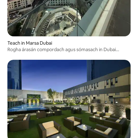
Teach in Marsa Dubai
Rogha árasán compordach agus sómasach in Dubai
Marina