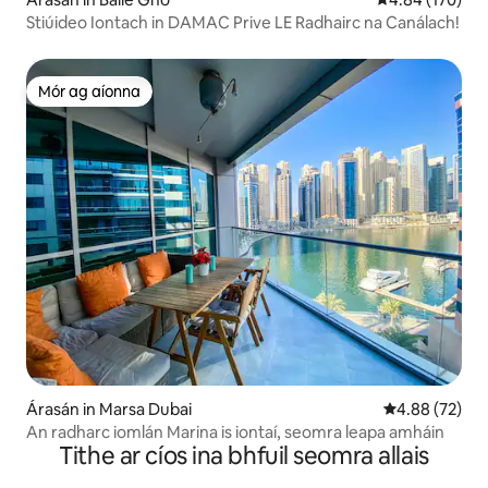
Stiúideo Iontach in DAMAC Prive LE Radhairc na Canálach!
Mór ag aíonna
Mór ag aíonna
Árasán in Marsa Dubai
Meánrátáil 4.8
4.88 (72)
An radharc iomlán Marina is iontaí, seomra leapa amháin
Tithe ar cíos ina bhfuil seomra allais