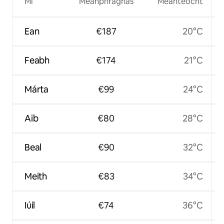
Mí
Meánphraghas
Meánteocht
Ean
€187
20°C
Feabh
€174
21°C
Márta
€99
24°C
Aib
€80
28°C
Beal
€90
32°C
Meith
€83
34°C
Iúil
€74
36°C