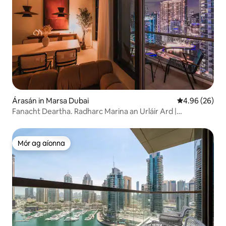
Árasán in Marsa Dubai
Meánrátáil 4.9
4.96 (26)
Fanacht Deartha. Radharc Marina an Urláir Ard |
Mediterranea
Mór ag aíonna
Mór ag aíonna