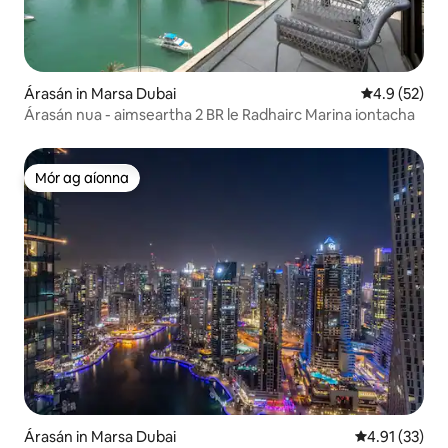
Árasán in Marsa Dubai
Meánrátáil 4
4.9 (52)
Árasán nua - aimseartha 2 BR le Radhairc Marina iontacha
Mór ag aíonna
Mór ag aíonna
Árasán in Marsa Dubai
Meánrátáil 4.
4.91 (33)