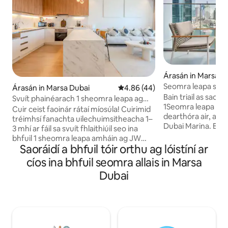
Árasán in Marsa D
Seomra leapa sóm
Árasán in Marsa Dubai
Meánrátáil 4.86 as 5, 44 léirmh
4.86 (44)
Marina | Saoráidí 
Bain triail as saol 
Svuít phainéarach 1 sheomra leapa ag
1Seomra leapa úrnu
JW Marriott Dubai Marina
Cuir ceist faoinár rátaí míosúla! Cuirimid
dearthóra air, ag L
tréimhsí fanachta uilechuimsitheacha 1–
Dubai Marina. Bain 
3 mhí ar fáil sa svuít fhlaithiúil seo ina
scoth, ina measc s
bhfuil 1 sheomra leapa amháin ag JW
linn snámha do phái
Saoráidí a bhfuil tóir orthu ag lóistíní ar
Marriott Dubai Marina Private
laistigh agus lasmu
Residences. Saoire iontach ina dtagann
cíos ina bhfuil seomra allais in Marsa
agus sauna, tolgla
galántacht nua-aimseartha le radhairc
Dubai
seomraí cluichíocht
iontacha. Cén fáth a bhfanfá linn?
fhíorúil, seomra sta
Uilechuimsitheach: Tá Wi-Fi ardluais,
tírdhreachaithe, l
Aerchóiriú/Fuaraitheoir, agus fóntais
agus áiteanna súga
clúdaithe go hiomlán Dearadh: Spás
cistin lánfheistithe
maireachtála oscailte óna bhfuil radhairc
cliste agus balcói
lánléargais agus compord faoi sholas na