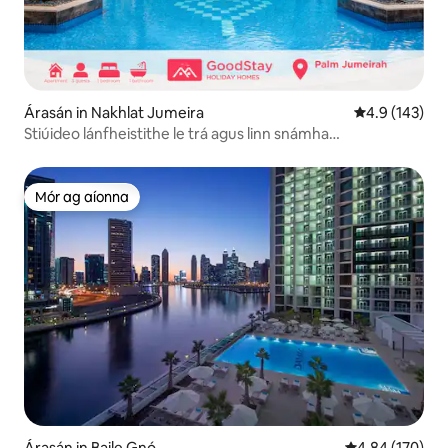
Árasán in Nakhlat Jumeira
Meánrátáil 4.9
4.9 (143)
Stiúideo lánfheistithe le trá agus linn snámha
príobháideach
Mór ag aíonna
Mór ag aíonna
Árasán in Baile Gnó
Meánrátáil 4.84
4.84 (170)