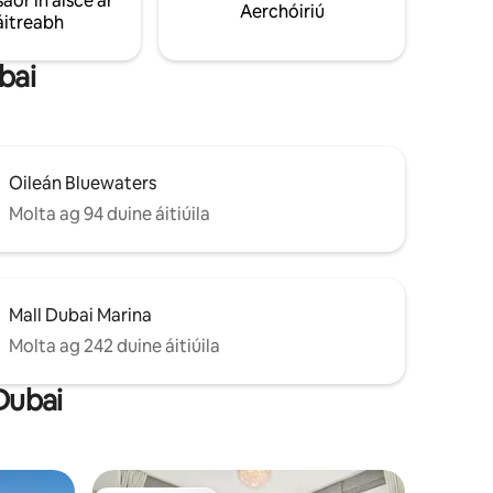
saor in aisce ar
Aerchóiriú
iniúchadh ar na nithe is díol spéise in
áitreabh
Dubai atá ach cúpla nóiméad ar shiúl
ai, tá
e i
bai
Oileán Bluewaters
Molta ag 94 duine áitiúila
Mall Dubai Marina
Molta ag 242 duine áitiúila
 Dubai