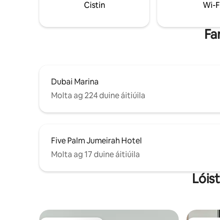
Cistin
Wi-F
go suaimhneach feadh do stráice
árasán, n
príobháideach gainimh, agus tú ag sú
Marina Wa
isteach an ghrian i bpríobháideacht
a thrá.
Fa
iomlán.
Dubai Marina
Molta ag 224 duine áitiúila
Five Palm Jumeirah Hotel
Molta ag 17 duine áitiúila
Lóist