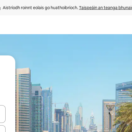
Aistríodh roinnt eolais go huathoibríoch. 
Taispeáin an teanga bhuna
le saigheadeochracha suas agus síos nó déan iniúchadh trí thadhall nó 