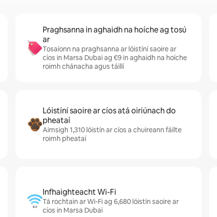
Praghsanna in aghaidh na hoíche ag tosú
ar
Tosaíonn na praghsanna ar lóistíní saoire ar
cíos in Marsa Dubai ag €9 in aghaidh na hoíche
roimh chánacha agus táillí
Lóistíní saoire ar cíos atá oiriúnach do
pheataí
Aimsigh 1,310 lóistín ar cíos a chuireann fáilte
roimh pheataí
Infhaighteacht Wi-Fi
Tá rochtain ar Wi-Fi ag 6,680 lóistín saoire ar
cíos in Marsa Dubai