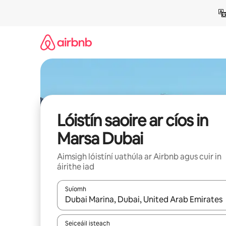
Léim
chuig
ábhar
Lóistín saoire ar cíos in
Marsa Dubai
Aimsigh lóistíní uathúla ar Airbnb agus cuir in
áirithe iad
Suíomh
Nuair a bheidh torthaí ar fáil, déan nascleanúint 
Seiceáil isteach