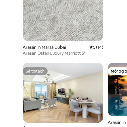
Árasán in Marsa Dubai
Meánrátáil 5 as 5, 
5 (14)
Árasán Óstán Luxury Marriott 5*
Sáróstach
Mór ag 
Sáróstach
Mór ag 
Árasán in