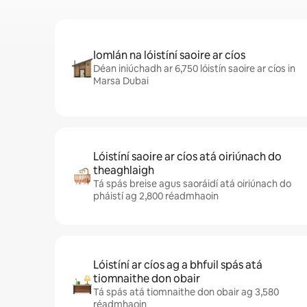
Iomlán na lóistíní saoire ar cíos
Déan iniúchadh ar 6,750 lóistín saoire ar cíos in
Marsa Dubai
Lóistíní saoire ar cíos atá oiriúnach do
theaghlaigh
Tá spás breise agus saoráidí atá oiriúnach do
pháistí ag 2,800 réadmhaoin
Lóistíní ar cíos ag a bhfuil spás atá
tiomnaithe don obair
Tá spás atá tiomnaithe don obair ag 3,580
réadmhaoin