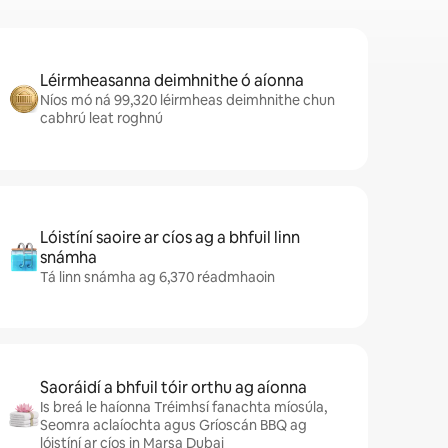
Léirmheasanna deimhnithe ó aíonna
Níos mó ná 99,320 léirmheas deimhnithe chun
cabhrú leat roghnú
Lóistíní saoire ar cíos ag a bhfuil linn
snámha
Tá linn snámha ag 6,370 réadmhaoin
Saoráidí a bhfuil tóir orthu ag aíonna
Is breá le haíonna Tréimhsí fanachta míosúla,
Seomra aclaíochta agus Gríoscán BBQ ag
lóistíní ar cíos in Marsa Dubai