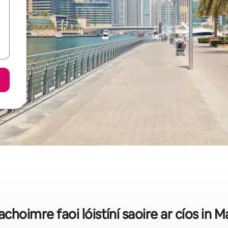
í achoimre faoi lóistíní saoire ar cíos in 