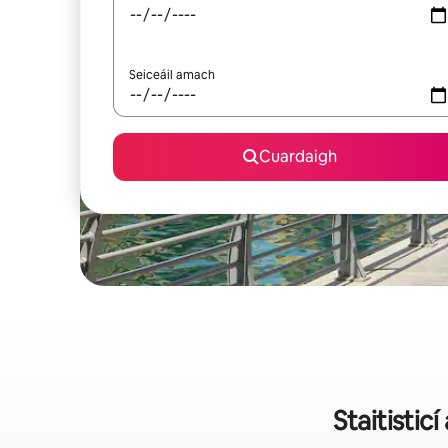
Seiceáil amach
Cuardaigh
Staitistic