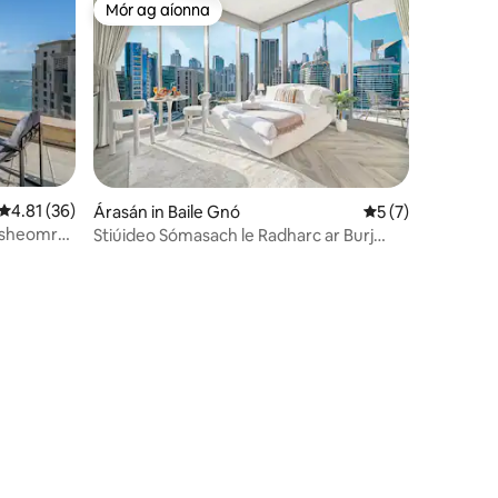
Mór ag aíonna
Mór ag aíonna
Meánrátáil 4.81 as 5, 36 léirmheas
4.81 (36)
Árasán in Baile Gnó
Meánrátáil 5 as 5,
5 (7)
2 sheomra
Stiúideo Sómasach le Radharc ar Burj
Khalifa & ar an gCanáil