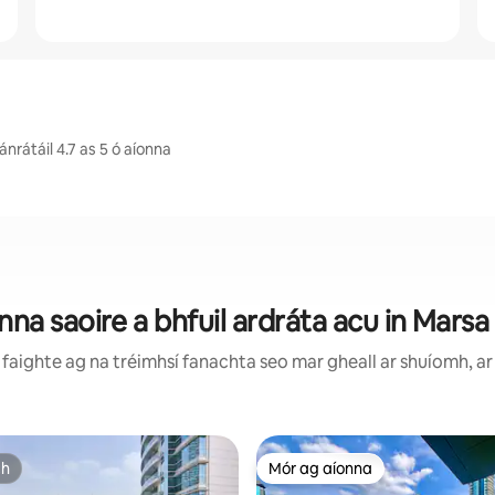
rátáil 4.7 as 5 ó aíonna
nna saoire a bhfuil ardráta acu in Marsa
faighte ag na tréimhsí fanachta seo mar gheall ar shuíomh, ar 
ch
Mór ag aíonna
ch
Mór ag aíonna