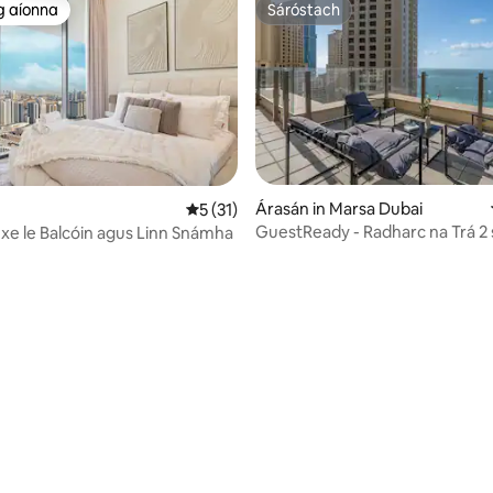
g aíonna
Sáróstach
 ag aíonna
Sáróstach
Árasán in Marsa Dubai
Meánrátáil 5 as 5, 31 léirmheas
5 (31)
GuestReady - Radharc na Trá 
xe le Balcóin agus Linn Snámha
leapa in JBR le Balcóin