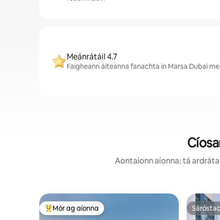
Meánrátáil 4.7
Faigheann áiteanna fanachta in Marsa Dubai meán
Cíosa
Aontaíonn aíonna: tá ardráta 
Mór ag aíonna
Sárósta
An-mhór ag aíonna
Sárósta