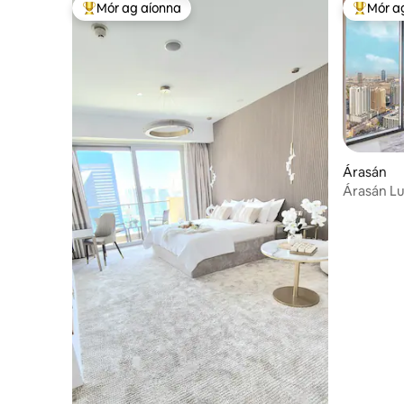
Mór ag aíonna
Mór a
An-mhór ag aíonna
An-mhór
Árasán
Árasán Lu