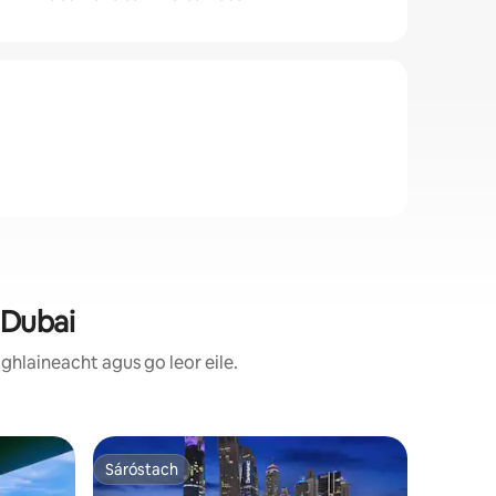
 Dubai
ghlaineacht agus go leor eile.
Árasán i
Sáróstach
Mór a
Sáróstach
An-mhór
Livora St