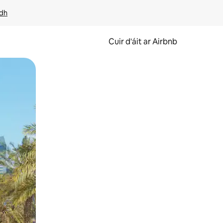
idh
Cuir d'áit ar Airbnb
svaidhpeáil.