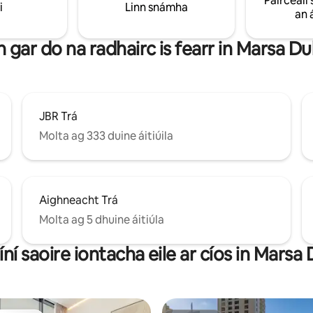
Páirceáil 
aclaíochta agus linn snámha Le rochtain
i
Linn snámha
ach bhfuil ach cúpla céim ó
an 
éasca ar iompar poiblí, agus ar
lk, bialanna, a chaiféanna agus
phríomhthaitneamhachtaí Dhub
compord agus áisiúlacht le chéil
n gar do na radhairc is fearr in Marsa Du
d'fhanacht.
JBR Trá
Molta ag 333 duine áitiúila
Aighneacht Trá
Molta ag 5 dhuine áitiúla
íní saoire iontacha eile ar cíos in Marsa