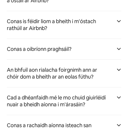
a óstáil ar Airbnb?
Conas is féidir liom a bheith i m'óstach
rathúil ar Airbnb?
Conas a oibríonn praghsáil?
An bhfuil aon rialacha foirgnimh ann ar
chóir dom a bheith ar an eolas fúthu?
Cad a dhéanfaidh mé le mo chuid giuirléidí
nuair a bheidh aíonna i m'árasáin?
Conas a rachaidh aíonna isteach san