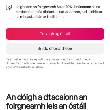
Faigheann an foirgneamh
Sciar 20% den ioncam
as na
heisíocaíochtaí a dhéantar leat ar Airbnb, rud a léirítear
sa mheastachán ar thuilleamh.
Tosaigh ag óstáil
Bí i do chónaitheoir
Tá an óstáil faoi réir na ndlíthe agus na srianta infheidhme, a
d'fhéadfadh athrú le himeacht ama. Ní dhearbhaítear fáil ar an aonad
agus d'fhéadfadh sé athrú.
Is é €865 in aghaidh na míosa do thuilleamh féideartha
An dóigh a dtacaíonn an
foirgneamh leis an óstáil