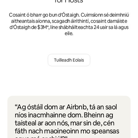
Cosaint ó bharr go bun d'Óstaigh. Cuimsíonn sé deimhniú
aitheantais aíonna, scagadh áirithintí, cosaint damáiste
d'Óstaigh de $3M*, líne shábháilteachta 24 uair sa lá agus
eile.
Tuilleadh Eolais
“Ag óstáil dom ar Airbnb, tá an saol
níos inacmhainne dom. Bheinn ag
taisteal ar aon nós, mar sin de, cén
fáth nach maoineoinn mo speansas