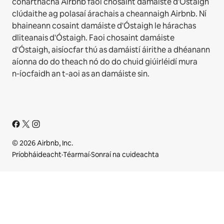
conarthacha Airbnb faoi chosaint damáiste d'Óstaigh
clúdaithe ag polasaí árachais a cheannaigh Airbnb. Ní
bhaineann cosaint damáiste d'Óstaigh le hárachas
dliteanais d'Óstaigh. Faoi chosaint damáiste
d'Óstaigh, aisíocfar thú as damáistí áirithe a dhéanann
aíonna do do theach nó do do chuid giúirléidí mura
n‑íocfaidh an t‑aoi as an damáiste sin.
© 2026 Airbnb, Inc.
Príobháideacht
·
Téarmaí
·
Sonraí na cuideachta