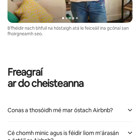
B'fhéidir nach bhfuil na hóstaigh atá le feiceáil ina gcónaí san
fhoirgneamh seo.
Freagraí
ar do cheisteanna
Conas a thosóidh mé mar óstach Airbnb?
Cé chomh minic agus is féidir liom m'árasán