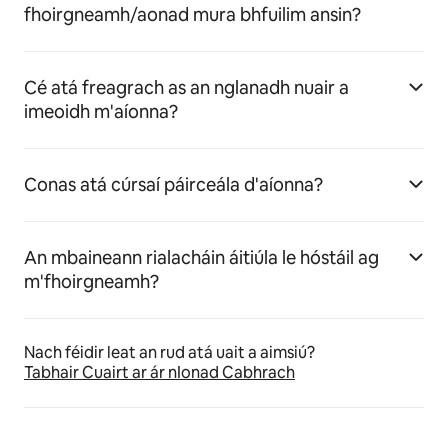
fhoirgneamh/aonad mura bhfuilim ansin?
Cé atá freagrach as an nglanadh nuair a
imeoidh m'aíonna?
Conas atá cúrsaí páirceála d'aíonna?
An mbaineann rialacháin áitiúla le hóstáil ag
m'fhoirgneamh?
Nach féidir leat an rud atá uait a aimsiú?
Tabhair Cuairt ar ár nIonad Cabhrach