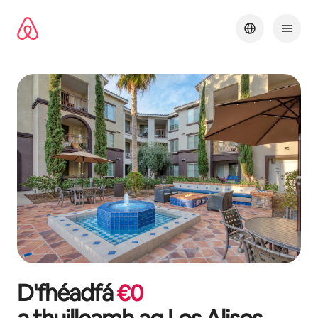
Léim
chuig
ábhar
D'fhéadfá
€
0