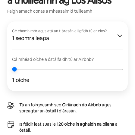
a thuilleamh ag
Los Alisos
Faigh amach conas a mheasaimid tuilleamh
Cé chomh mór agus atá an t-árasán a ligfidh tú ar cíos?
1 seomra leapa
Cá mhéad oíche a óstálfaidh tú ar Airbnb?
1 oíche
Tá an foirgneamh seo
Oiriúnach do Airbnb
agus
spreagtar an óstáil i d'árasán.
Is féidir leat suas le
120 oíche in aghaidh na bliana
a
óstáil.