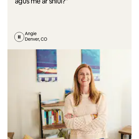
agus mé ar shiúl?"
Angie
Denver, CO