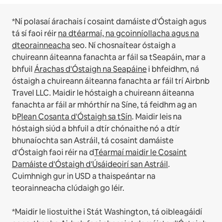
*Ní polasaí árachais í cosaint damáiste d'Óstaigh agus
tá sí faoi réir
na dtéarmaí, na gcoinníollacha agus na
dteorainneacha
seo.
Ní chosnaítear óstaigh a
chuireann áiteanna fanachta ar fáil sa tSeapáin, mar a
bhfuil
Árachas d'Óstaigh na Seapáine
i bhfeidhm, ná
óstaigh a chuireann áiteanna fanachta ar fáil trí Airbnb
Travel LLC.
Maidir le hóstaigh a chuireann áiteanna
fanachta ar fáil ar mhórthír na Síne, tá feidhm ag an
b
Plean Cosanta d'Óstaigh sa tSín
.
Maidir leis na
hóstaigh siúd a bhfuil a dtír chónaithe nó a dtír
bhunaíochta san Astráil, tá cosaint damáiste
d'Óstaigh faoi réir na d
Téarmaí maidir le Cosaint
Damáiste d'Óstaigh d'Úsáideoirí san Astráil
.
Cuimhnigh gur in USD a thaispeántar na
teorainneacha clúdaigh go léir.
*Maidir le liostuithe i Stát Washington, tá oibleagáidí