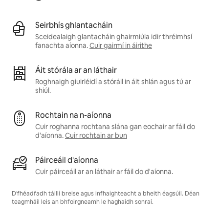
Seirbhís ghlantacháin
Sceidealaigh glantacháin ghairmiúla idir thréimhsí
fanachta aíonna.
Cuir gairmí in áirithe
Áit stórála ar an láthair
Roghnaigh giuirléidí a stóráil in áit shlán agus tú ar
shiúl.
Rochtain na n-aíonna
Cuir roghanna rochtana slána gan eochair ar fáil do
d'aíonna.
Cuir rochtain ar bun
Páirceáil d'aíonna
Cuir páirceáil ar an láthair ar fáil do d'aíonna.
D'fhéadfadh táillí breise agus infhaighteacht a bheith éagsúil. Déan
teagmháil leis an bhfoirgneamh le haghaidh sonraí.