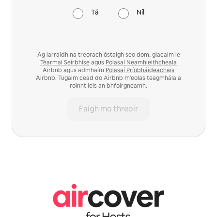
Tá
Níl
Ag iarraidh na treorach óstaigh seo dom, glacaim le
Téarmaí Seirbhíse
agus
Polasaí Neamhleithcheala
Airbnb agus admhaím
Polasaí Príobháideachais
Airbnb. Tugaim cead do Airbnb m'eolas teagmhála a
roinnt leis an bhfoirgneamh.
Faigh mo threoir