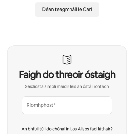
Déan teagmháil le Carl
Faigh do threoir óstaigh
Seicliosta simplí maidir leis an óstáil iontach
Ríomhphost*
An bhfuil tú i do chónaí in Los Alisos faoi láthair?