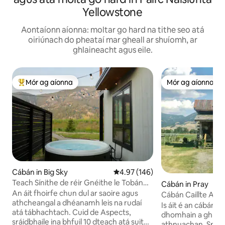
Yellowstone
Aontaíonn aíonna: moltar go hard na tithe seo atá
oiriúnach do pheataí mar gheall ar shuíomh, ar
ghlaineacht agus eile.
Mór ag aíonna
Mór ag aíonna
An-mhór ag aíonna
Mór ag aíonna
Cábán in Big Sky
Meánrátáil 4.97 as 5, 146 léirmh
4.97 (146)
Teach Sínithe de réir Gnéithe le Tobán
Cábán in Pray
Te, Sauna + Radharc
An áit fhoirfe chun dul ar saoire agus
Cábán Caillte Antl
athcheangal a dhéanamh leis na rudaí
Is áit é an cábán C
atá tábhachtach. Cuid de Aspects,
dhomhain a ghlaca
sráidbhaile ina bhfuil 10 dteach atá suite i
athnuachan. Spás a