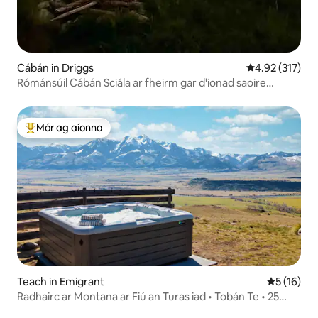
Cábán in Driggs
Meánrátáil 4.92
4.92 (317)
Rómánsúil Cábán Sciála ar fheirm gar d'ionad saoire
Targhee
Mór ag aíonna
An-mhór ag aíonna
Teach in Emigrant
Meánrátáil
5 (16)
Radhairc ar Montana ar Fiú an Turas iad • Tobán Te • 25
Acra