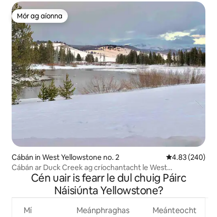
Mór ag aíonna
Mór ag aíonna
Cábán in West Yellowstone no. 2
Meánrátáil 4.83
4.83 (240)
Cábán ar Duck Creek ag críochantacht le West
Cén uair is fearr le dul chuig Páirc
Yellowstone. o
Náisiúnta Yellowstone?
Mí
Meánphraghas
Meánteocht