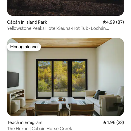
Cábán in Island Park
Meánrátáil 4.9
4.99 (87)
Yellowstone Peaks Hotel•Sauna•Hot Tub• Lochán
Iascaireachta
Mór ag aíonna
Mór ag aíonna
Teach in Emigrant
Meánrátáil 4.9
4.96 (23)
The Heron | Cábáin Horse Creek