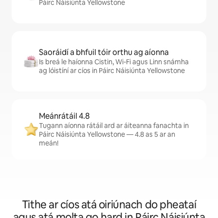
Páirc Náisiúnta Yellowstone
Saoráidí a bhfuil tóir orthu ag aíonna
Is breá le haíonna Cistin, Wi-Fi agus Linn snámha
ag lóistíní ar cíos in Páirc Náisiúnta Yellowstone
Meánrátáil 4.8
Tugann aíonna rátáil ard ar áiteanna fanachta in
Páirc Náisiúnta Yellowstone — 4.8 as 5 ar an
meán!
Tithe ar cíos atá oiriúnach do pheataí
agus atá molta go hard in Páirc Náisiúnta