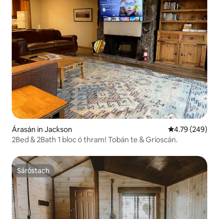
Árasán in Jackson
Meánrátáil 4.79
4.79 (249)
2Bed & 2Bath 1 bloc ó thram! Tobán te & Gríoscán.
Sáróstach
Sáróstach