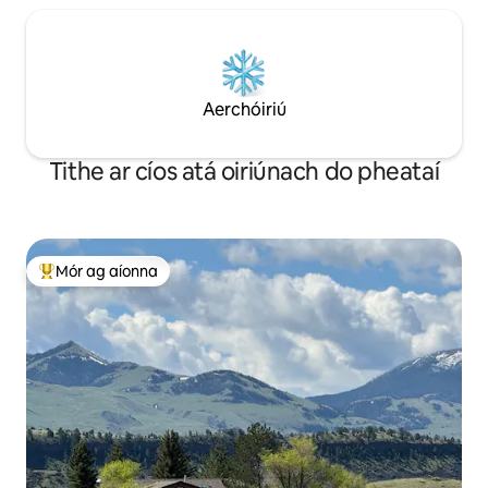
Aerchóiriú
Tithe ar cíos atá oiriúnach do pheataí
Mór ag aíonna
An-mhór ag aíonna