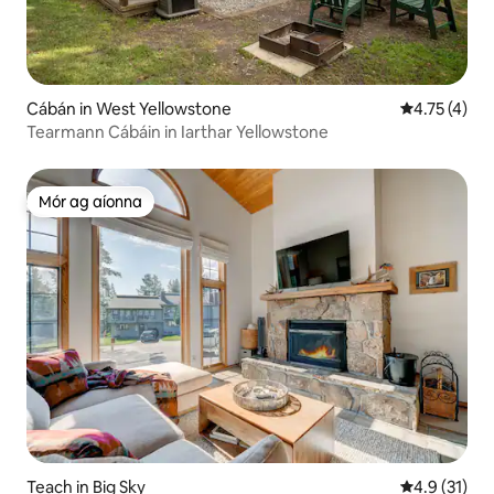
Cábán in West Yellowstone
Meánrátáil 4
4.75 (4)
Tearmann Cábáin in Iarthar Yellowstone
Mór ag aíonna
Mór ag aíonna
Teach in Big Sky
Meánrátáil 4
4.9 (31)