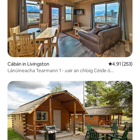
Cábán in Livingston
Meánrátáil 4.91
4.91 (253)
Lánúineacha Tearmann 1 - uair an chloig Céide ó
Yellowstoneffee!