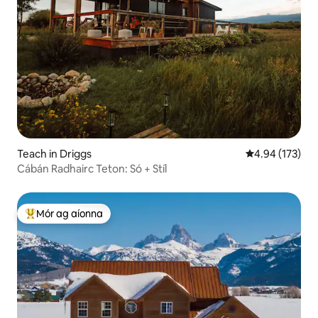
Teach in Driggs
Meánrátáil 4.94
4.94 (173)
Cábán Radhairc Teton: Só + Stíl
Mór ag aíonna
An-mhór ag aíonna