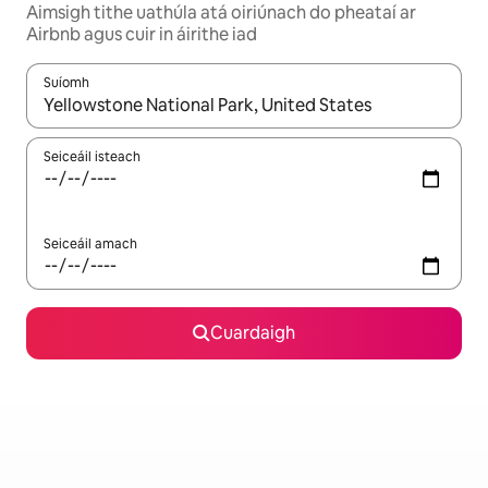
Aimsigh tithe uathúla atá oiriúnach do pheataí ar
Airbnb agus cuir in áirithe iad
Suíomh
Nuair a bheidh torthaí ar fáil, déan nascleanúint le saigheadeoc
Seiceáil isteach
Seiceáil amach
Cuardaigh