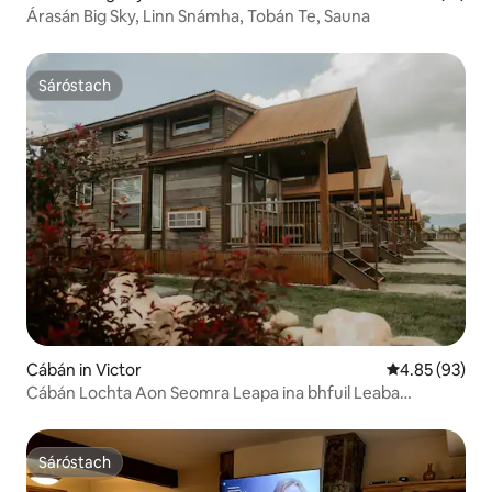
Árasán Big Sky, Linn Snámha, Tobán Te, Sauna
Sáróstach
Sáróstach
Cábán in Victor
Meánrátáil 4.8
4.85 (93)
Cábán Lochta Aon Seomra Leapa ina bhfuil Leaba
Bhanríona @ Ionad Saoire Teton Valley
Sáróstach
Sáróstach