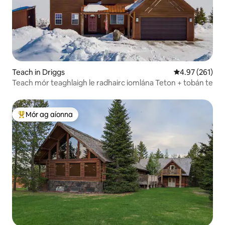
Teach in Driggs
Meánrátáil 4.97
4.97 (261)
Teach mór teaghlaigh le radhairc iomlána Teton + tobán te
Mór ag aíonna
An-mhór ag aíonna