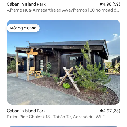
Cábán in Island Park
Meánrátáil 4.9
4.98 (59)
Aframe Nua-Aimseartha ag Awayframes | 30 nóiméad ó
Yellowstone
Mór ag aíonna
Mór ag aíonna
Cábán in Island Park
Meánrátáil 4.9
4.97 (38)
Pinion Pine Chalet #13 - Tobán Te, Aerchóiriú, Wi-Fi