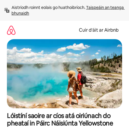
Léim
Aistríodh roinnt eolais go huathoibríoch. 
Taispeáin an teanga 
chuig
bhunaidh
ábhar
Cuir d'áit ar Airbnb
Lóistíní saoire ar cíos atá oiriúnach do
pheataí in Páirc Náisiúnta Yellowstone