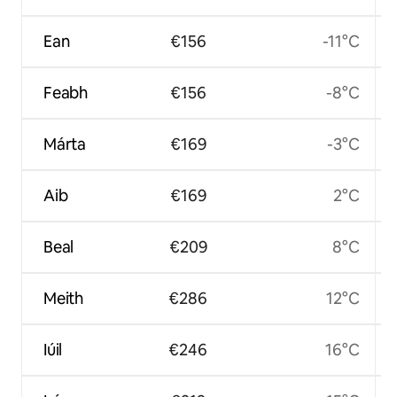
Ean
€156
-11°C
Feabh
€156
-8°C
Márta
€169
-3°C
Aib
€169
2°C
Beal
€209
8°C
Meith
€286
12°C
Iúil
€246
16°C