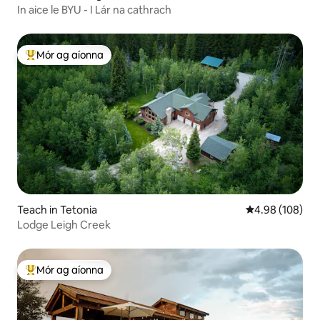
In aice le BYU - I Lár na cathrach
Mór ag aíonna
An-mhór ag aíonna
Teach in Tetonia
Meánrátáil 4.98
4.98 (108)
Lodge Leigh Creek
Mór ag aíonna
An-mhór ag aíonna