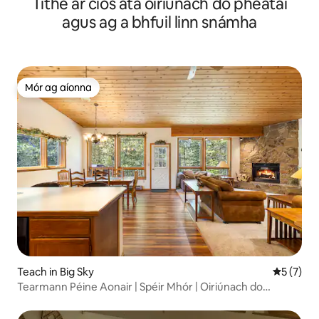
Tithe ar cíos atá oiriúnach do pheataí
agus ag a bhfuil linn snámha
Mór ag aíonna
Mór ag aíonna
Teach in Big Sky
Meánrátái
5 (7)
Tearmann Péine Aonair | Spéir Mhór | Oiriúnach do
Pheataí!