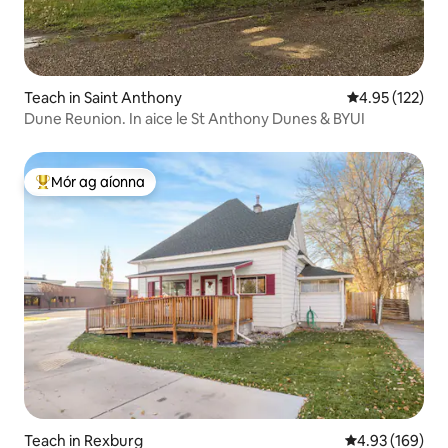
Teach in Saint Anthony
Meánrátáil 4.95
4.95 (122)
Dune Reunion. In aice le St Anthony Dunes & BYUI
Mór ag aíonna
An-mhór ag aíonna
Teach in Rexburg
Meánrátáil 4.93
4.93 (169)