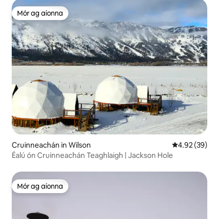
Mór ag aíonna
Mór ag aíonna
Cruinneachán in Wilson
Meánrátáil 4.9
4.92 (39)
Éalú ón Cruinneachán Teaghlaigh | Jackson Hole
Mór ag aíonna
Mór ag aíonna