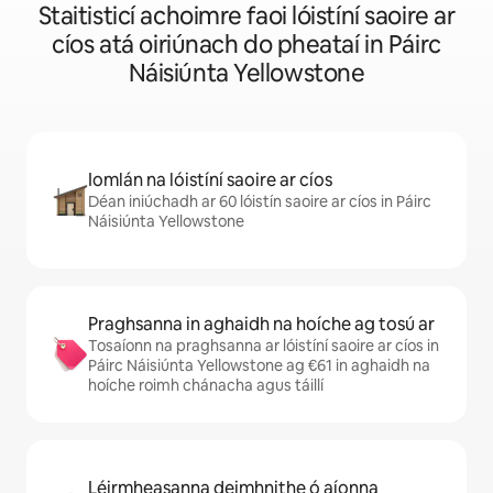
Staitisticí achoimre faoi lóistíní saoire ar
cíos atá oiriúnach do pheataí in Páirc
Náisiúnta Yellowstone
Iomlán na lóistíní saoire ar cíos
Déan iniúchadh ar 60 lóistín saoire ar cíos in Páirc
Náisiúnta Yellowstone
Praghsanna in aghaidh na hoíche ag tosú ar
Tosaíonn na praghsanna ar lóistíní saoire ar cíos in
Páirc Náisiúnta Yellowstone ag €61 in aghaidh na
hoíche roimh chánacha agus táillí
Léirmheasanna deimhnithe ó aíonna