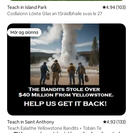
Teach in Island Park
Meánrátáil 4.94
4.94 (103)
Codlaíonn Lóiste Glas an tSráidbhaile suas le 27
Mór ag aíonna
Mór ag aíonna
Teach in Saint Anthony
Meánrátáil 4.92
4.92 (133)
Teach Éalaithe Yellowstone Bandits + Tobán Te