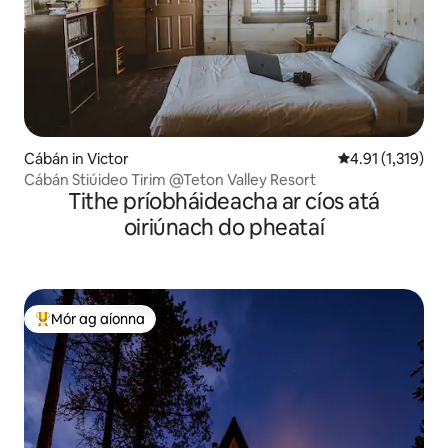
Cábán in Victor
Meánrátáil 4.91 
4.91 (1,319)
Cábán Stiúideo Tirim @Teton Valley Resort
Tithe príobháideacha ar cíos atá
oiriúnach do pheataí
Mór ag aíonna
An-mhór ag aíonna