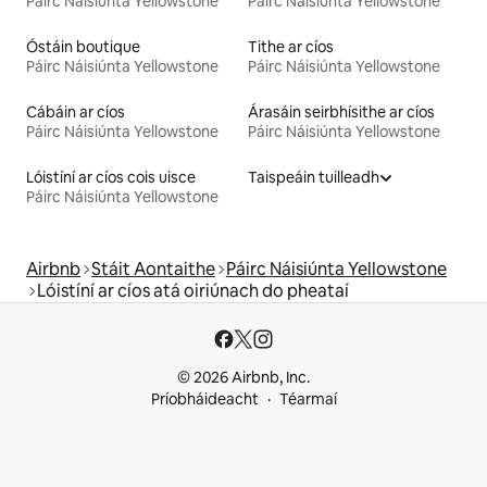
Páirc Náisiúnta Yellowstone
Páirc Náisiúnta Yellowstone
Óstáin boutique
Tithe ar cíos
Páirc Náisiúnta Yellowstone
Páirc Náisiúnta Yellowstone
Cábáin ar cíos
Árasáin seirbhísithe ar cíos
Páirc Náisiúnta Yellowstone
Páirc Náisiúnta Yellowstone
Lóistíní ar cíos cois uisce
Taispeáin tuilleadh
Páirc Náisiúnta Yellowstone
Airbnb
Stáit Aontaithe
Páirc Náisiúnta Yellowstone
Lóistíní ar cíos atá oiriúnach do pheataí
© 2026 Airbnb, Inc.
Príobháideacht
Téarmaí