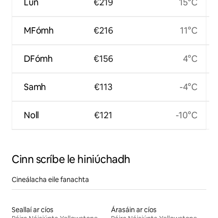
Lún
€219
15°C
MFómh
€216
11°C
DFómh
€156
4°C
Samh
€113
-4°C
Noll
€121
-10°C
Cinn scríbe le hiniúchadh
Cineálacha eile fanachta
Seallaí ar cíos
Árasáin ar cíos