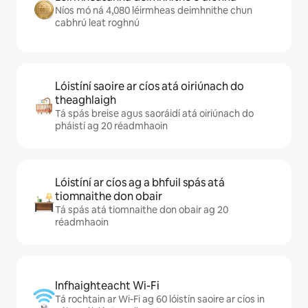
Níos mó ná 4,080 léirmheas deimhnithe chun
cabhrú leat roghnú
Lóistíní saoire ar cíos atá oiriúnach do
theaghlaigh
Tá spás breise agus saoráidí atá oiriúnach do
pháistí ag 20 réadmhaoin
Lóistíní ar cíos ag a bhfuil spás atá
tiomnaithe don obair
Tá spás atá tiomnaithe don obair ag 20
réadmhaoin
Infhaighteacht Wi-Fi
Tá rochtain ar Wi-Fi ag 60 lóistín saoire ar cíos in