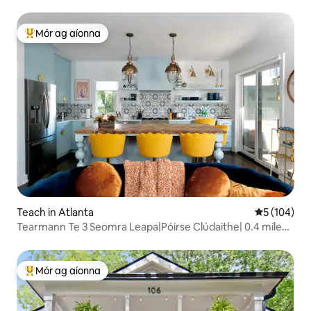
Mór ag aíonna
An-mhór ag aíonna
Teach in Atlanta
Meánrátáil 5
5 (104)
Tearmann Te 3 Seomra Leapa|Póirse Clúdaithe| 0.4 míle
go Beltline
Mór ag aíonna
An-mhór ag aíonna