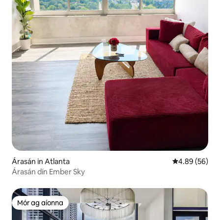
Árasán in Atlanta
Meánrátáil 4.8
4.89 (56)
Árasán dín Ember Sky
Mór ag aíonna
Mór ag aíonna