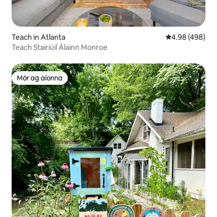
Teach in Atlanta
Meánrátáil 4.98
4.98 (498)
Teach Stairiúil Álainn Monroe
Mór ag aíonna
Mór ag aíonna