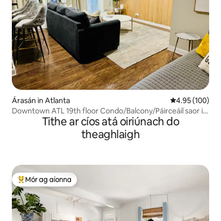
Árasán in Atlanta
Meánrátáil 4.95
4.95 (100)
Downtown ATL 19th floor Condo/Balcony/Páirceáil saor in
Tithe ar cíos atá oiriúnach do
aisce
theaghlaigh
Mór ag aíonna
An-mhór ag aíonna