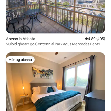
Árasán in Atlanta
Meánrátáil 4.89
4.89 (405)
Siúlóid ghearr go Centennial Park agus Mercedes Benz!
Mór ag aíonna
Mór ag aíonna