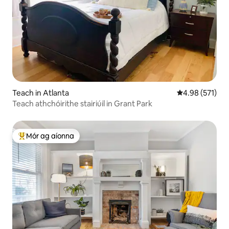
Teach in Atlanta
Meánrátáil 4.98
4.98 (571)
Teach athchóirithe stairiúil in Grant Park
Mór ag aíonna
An-mhór ag aíonna