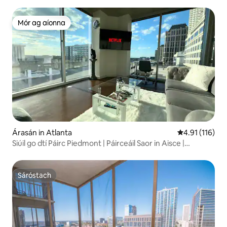
Páirceáil
Mór ag aíonna
Mór ag aíonna
Árasán in Atlanta
Meánrátáil 4.9
4.91 (116)
Siúil go dtí Páirc Piedmont | Páirceáil Saor in Aisce |
Radhairc ar an gCathair
Sáróstach
Sáróstach