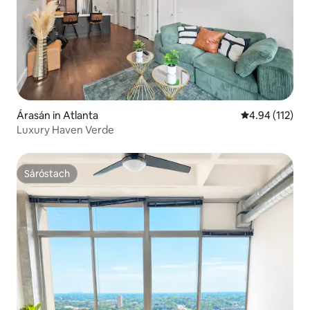
Árasán in Atlanta
Meánrátáil 4.9
4.94 (112)
Luxury Haven Verde
Sáróstach
Sáróstach