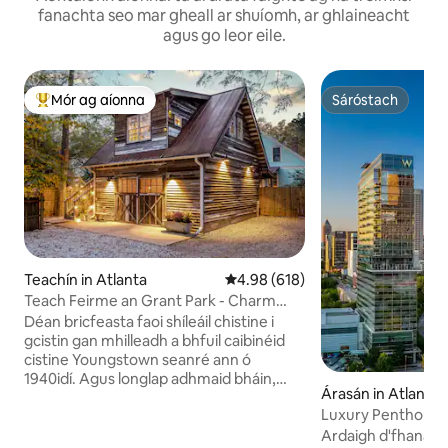
fanachta seo mar gheall ar shuíomh, ar ghlaineacht
agus go leor eile.
Mór ag aíonna
Sáróstach
An-mhór ag aíonna
Sáróstach
Teachín in Atlanta
Meánrátáil 4.98 as 5, 618 léirmh
4.98 (618)
Teach Feirme an Grant Park - Charm
Deisceartach
Déan bricfeasta faoi shíleáil chistine i
gcistin gan mhilleadh a bhfuil caibinéid
cistine Youngstown seanré ann ó
1940idí. Agus longlap adhmaid bháin,
Árasán in Atlanta
urláir chrua - adhmaid darach, agus
Luxury Penthous
maisiúcháin ghorma púdair le chéile, tá
Skyline Views
an teach álainn seo ar maos i ndraíocht
Ardaigh d'fhanacht