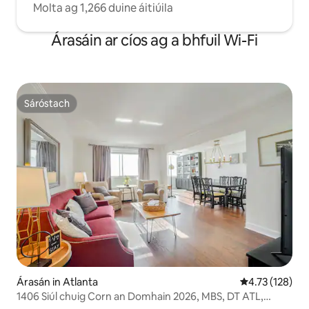
Molta ag 1,266 duine áitiúila
ná 2 mhíle.
Árasáin ar cíos ag a bhfuil Wi-Fi
Sáróstach
Sáróstach
Árasán in Atlanta
Meánrátáil 4.7
4.73 (128)
1406 Siúl chuig Corn an Domhain 2026, MBS, DT ATL,