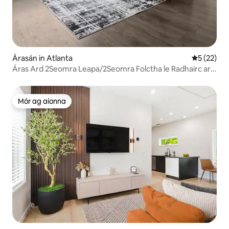
Árasán in Atlanta
Meánrátáil
5 (22)
Áras Ard 2Seomra Leapa/2Seomra Folctha le Radhairc ar
an Spéirlíne agus Balcóin
Mór ag aíonna
Mór ag aíonna