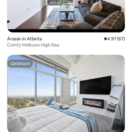
Árasán in Atlanta
Meánrátáil 4.9
4.97 (67)
Comfy Midtown High Rise
Sáróstach
Sáróstach