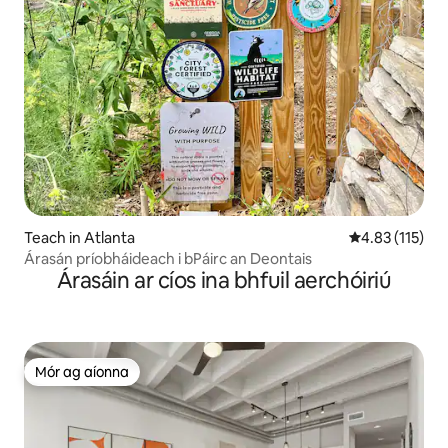
Teach in Atlanta
Meánrátáil 4.8
4.83 (115)
Árasán príobháideach i bPáirc an Deontais
Árasáin ar cíos ina bhfuil aerchóiriú
Mór ag aíonna
Mór ag aíonna