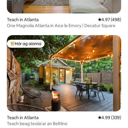
Teach in Atlanta
Meánrátáil 4.97
4.97 (498)
One Magnolia Atlanta in Aice le Emory | Decatur Square
Mór ag aíonna
An-mhór ag aíonna
Teach in Atlanta
Meánrátáil 4.99
4.99 (339)
Teach beag teolaí ar an Beltline