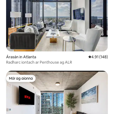
Árasán in Atlanta
Meánrátáil 4.91
4.91 (148)
Radharc iontach ar Penthouse ag ALR
Mór ag aíonna
Mór ag aíonna