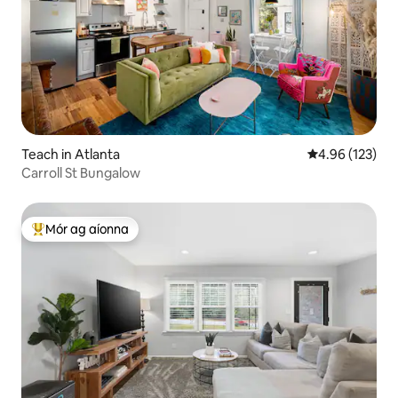
Teach in Atlanta
Meánrátáil 4.96
4.96 (123)
Carroll St Bungalow
Mór ag aíonna
An-mhór ag aíonna