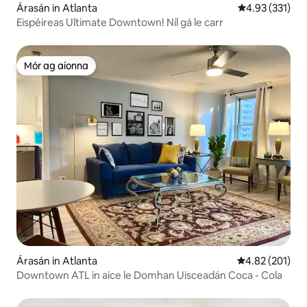
Árasán in Atlanta
Meánrátáil 4.93
4.93 (331)
Eispéireas Ultimate Downtown! Níl gá le carr
Mór ag aíonna
Mór ag aíonna
Árasán in Atlanta
Meánrátáil 4.82
4.82 (201)
Downtown ATL in aice le Domhan Uisceadán Coca - Cola