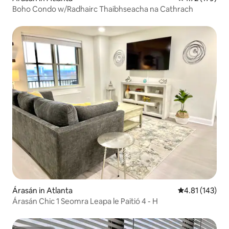
Boho Condo w/Radhairc Thaibhseacha na Cathrach
Árasán in Atlanta
Meánrátáil 4.8
4.81 (143)
Árasán Chic 1 Seomra Leapa le Paitió 4 - H