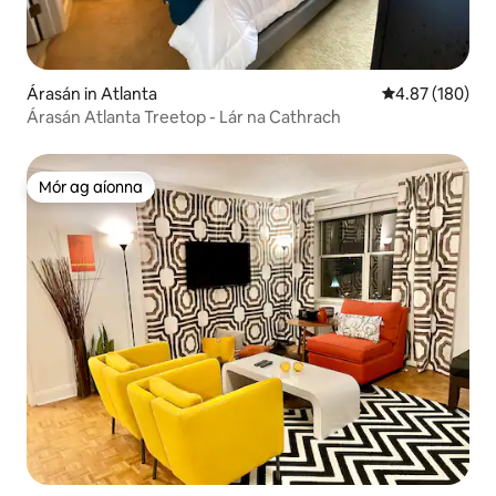
Árasán in Atlanta
Meánrátáil 4.87
4.87 (180)
Árasán Atlanta Treetop - Lár na Cathrach
Mór ag aíonna
Mór ag aíonna