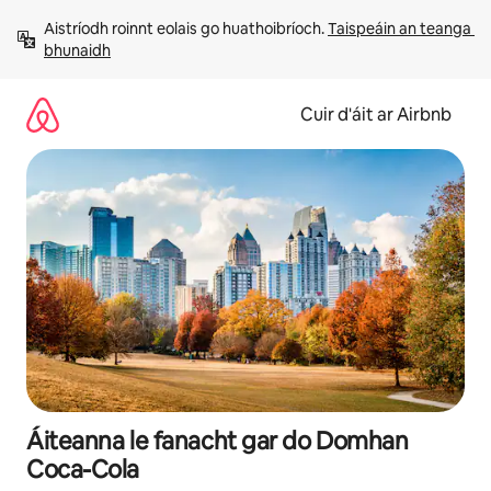
Léim
Aistríodh roinnt eolais go huathoibríoch. 
Taispeáin an teanga 
chuig
bhunaidh
ábhar
Cuir d'áit ar Airbnb
Áiteanna le fanacht gar do Domhan
Coca-Cola