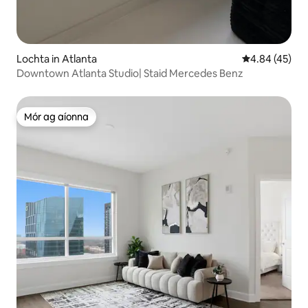
Lochta in Atlanta
Meánrátáil 4.8
4.84 (45)
Downtown Atlanta Studio| Staid Mercedes Benz
Mór ag aíonna
Mór ag aíonna