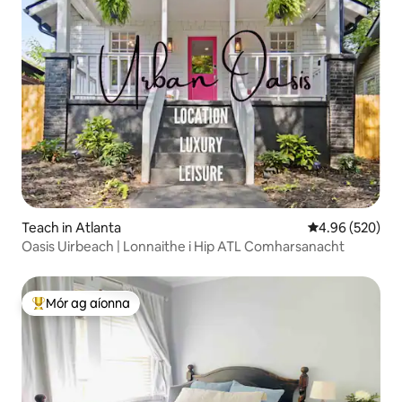
Teach in Atlanta
Meánrátáil 4.96
4.96 (520)
Oasis Uirbeach | Lonnaithe i Hip ATL Comharsanacht
Mór ag aíonna
An-mhór ag aíonna