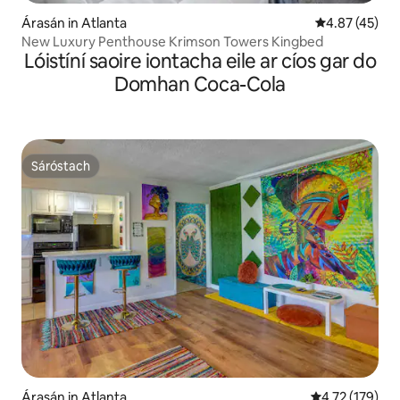
Árasán in Atlanta
Meánrátáil 4.8
4.87 (45)
New Luxury Penthouse Krimson Towers Kingbed
Lóistíní saoire iontacha eile ar cíos gar do
Domhan Coca-Cola
Sáróstach
Sáróstach
Árasán in Atlanta
Meánrátáil 4.7
4.72 (179)