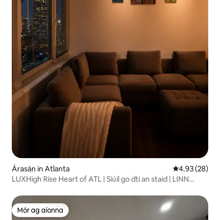
Árasán in Atlanta
Meánrátáil 4.9
4.93 (28)
LUXHigh Rise Heart of ATL | Siúil go dtí an staid | LINN
SNÁMHA
Mór ag aíonna
Mór ag aíonna