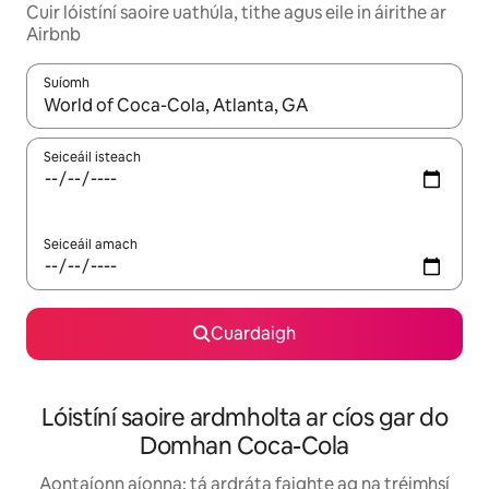
Cuir lóistíní saoire uathúla, tithe agus eile in áirithe ar
Airbnb
Suíomh
Nuair a bheidh torthaí ar fáil, déan nascleanúint le saigheadeoc
Seiceáil isteach
Seiceáil amach
Cuardaigh
Lóistíní saoire ardmholta ar cíos gar do
Domhan Coca-Cola
Aontaíonn aíonna: tá ardráta faighte ag na tréimhsí