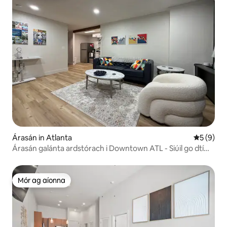
Árasán in Atlanta
Meánrátái
5 (9)
Árasán galánta ardstórach i Downtown ATL - Siúil go dtí
staid MB
Mór ag aíonna
Mór ag aíonna