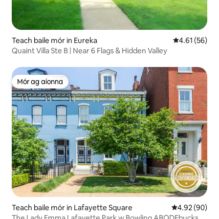
Teach baile mór in Eureka
Meánrátáil 4.6
4.61 (56)
Quaint Villa Ste B | Near 6 Flags & Hidden Valley
Mór ag aíonna
Mór ag aíonna
Teach baile mór in Lafayette Square
Meánrátáil 4.9
4.92 (90)
The Lady Emma Lafayette Park w Bowling ABODEbucks