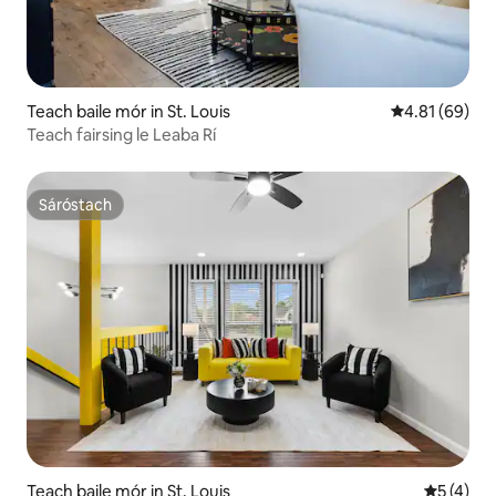
Teach baile mór in St. Louis
Meánrátáil 4.8
4.81 (69)
Teach fairsing le Leaba Rí
Sáróstach
Sáróstach
Teach baile mór in St. Louis
Meánrátái
5 (4)