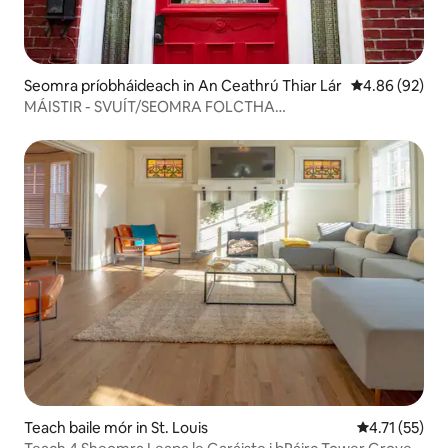
Seomra príobháideach in An Ceathrú Thiar Lár
Meánrátáil 4.8
4.86 (92)
MÁISTIR - SVUÍT/SEOMRA FOLCTHA
CEANGAILTE/SEOMRA FOLCTHA STAIRIÚIL EXTRAORDE
Teach baile mór in St. Louis
Meánrátáil 4.
4.71 (55)