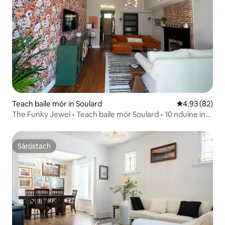
Teach baile mór in Soulard
Meánrátáil 4.9
4.93 (82)
The Funky Jewel • Teach baile mór Soulard • 10 nduine in
ann codladh ann
Sáróstach
Sáróstach