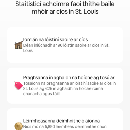
Staitisticí achoimre faoi thithe baile
mhóir ar cíos in St. Louis
Iomlán na lóistíní saoire ar cíos
Déan iniúchadh ar 90 lóistín saoire ar cíos in St.
Louis
Praghsanna in aghaidh na hoíche ag tosú ar
Tosaíonn na praghsanna ar lóistíní saoire ar cíos in
St. Louis ag €26 in aghaidh na hoíche roimh
chánacha agus táillí
Léirmheasanna deimhnithe ó aíonna
Níos mó ná 6,850 léirmheas deimhnithe chun