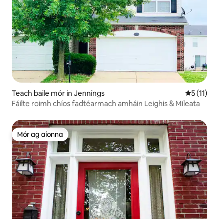
Teach baile mór in Jennings
Meánrátáil
5 (11)
Fáilte roimh chíos fadtéarmach amháin Leighis & Míleata
Mór ag aíonna
Mór ag aíonna