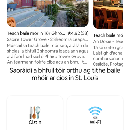
Teach baile mór in Túr Ghróib
Meánrátáil 4.92 as 5, 38 léirmh
4.92 (38)
Teach baile mór in
he Theas
Saoire Tower Grove • 2 Sheomra Leapa
An Doxie - Teach Ba
le Seomra Folctha
Múscail sa teach baile mór seo, atá lán de
Tá sé suite i gcroílá
sholas, a bhfuil 2 sheomra leapa ann agus
Laistigh d'achar siú
atá faoi fhad siúil ó Pháirc Tower Grove.
comharsanachta &
An tearmann foirfe cibé acu an bhfuil tú
úsáidte, Protagoni
sa bhaile mór le haghaidh oibre,
Saoráidí a bhfuil tóir orthu ag tithe baile
Farmer's Market, a
fóillíochta nó fanachta níos faide. Bain
agus beáir faoi úiné
mhóir ar cíos in St. Louis
sult as seomraí leapa príobháideacha
cathrach dhá stór
fairsinge, cistin lánfheistithe agus clós
bhfuil dhá sheomra
cúil fálaithe do pheataí nó do thráthnóna
ceann acu) agus f
suaimhneacha lasmuigh. Tá an teach seo
maisiúchán spraíú
suite i gcomharsanacht bhríomhar
mothú uirbeach. Tá
Tower Grove South, i gcroílár an oiread
ar fáil ina gcuidiú
sin rudaí atá le tairiscint in St. Louis. Níl tú
gearrthéarmach n
ach cúpla céim ó na siopaí caife, na
spás suaimhneach é
Cistin
Wi-Fi
bialanna agus na beáir is fearr le daoine
taitneamh a bhaint
áitiúla.