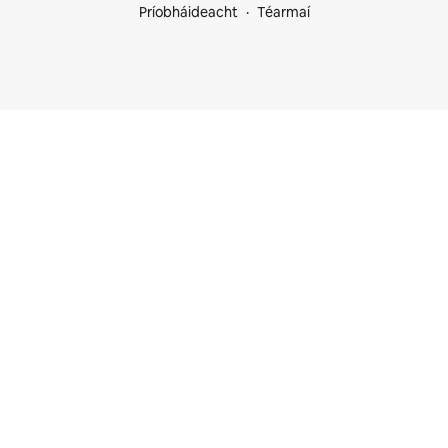
Príobháideacht
Téarmaí