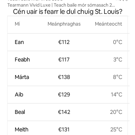
Tearmann Vivid Luxe | Teach baile mór sómasach 2
Cén uair is fearr le dul chuig St. Louis?
sheomra leapa
Mí
Meánphraghas
Meánteocht
Ean
€112
0°C
Feabh
€117
3°C
Márta
€138
8°C
Aib
€129
14°C
Beal
€142
20°C
Meith
€131
25°C