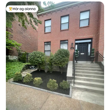
Mór ag aíonna
An-mhór ag aíonna