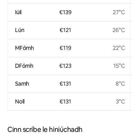
Iúil
€139
27°C
Lún
€121
26°C
MFómh
€119
22°C
DFómh
€123
15°C
Samh
€131
8°C
Noll
€131
3°C
Cinn scríbe le hiniúchadh