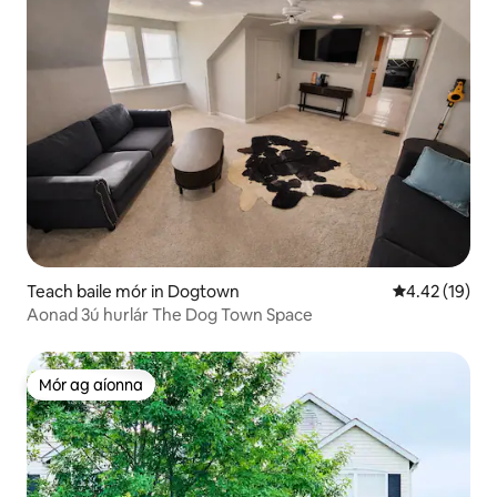
Teach baile mór in Dogtown
Meánrátáil 4.4
4.42 (19)
Aonad 3ú hurlár The Dog Town Space
Mór ag aíonna
Mór ag aíonna