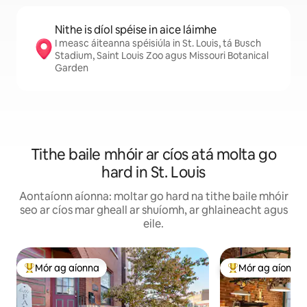
Nithe is díol spéise in aice láimhe
I measc áiteanna spéisiúla in St. Louis, tá Busch
Stadium, Saint Louis Zoo agus Missouri Botanical
Garden
Tithe baile mhóir ar cíos atá molta go
hard in St. Louis
Aontaíonn aíonna: moltar go hard na tithe baile mhóir
seo ar cíos mar gheall ar shuíomh, ar ghlaineacht agus
eile.
Mór ag aíonna
Mór ag aíonna
An-mhór ag aíonna
An-mhór ag aíon