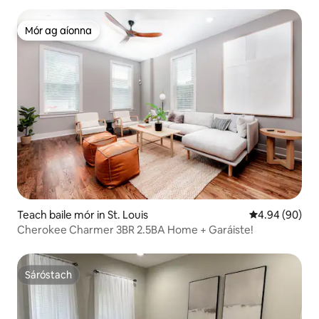
Mór ag aíonna
Mór ag aíonna
Teach baile mór in St. Louis
Meánrátáil 4.9
4.94 (90)
Cherokee Charmer 3BR 2.5BA Home + Garáiste!
Sáróstach
Sáróstach