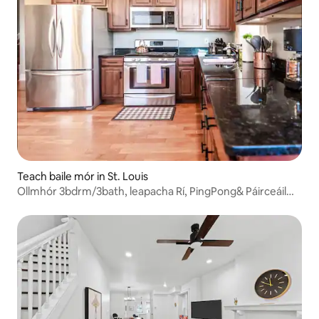
Teach baile mór in St. Louis
Ollmhór 3bdrm/3bath, leapacha Rí, PingPong& Páirceáil
saor in aisce