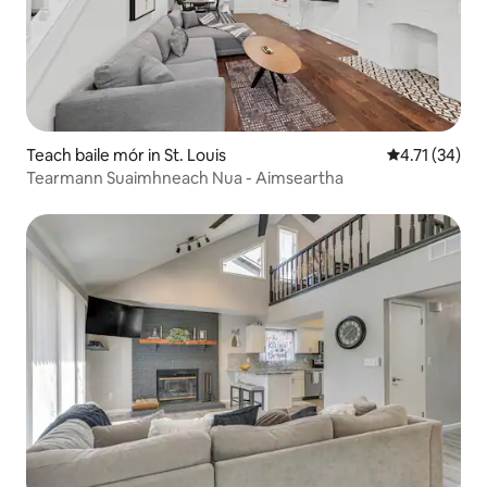
Teach baile mór in St. Louis
Meánrátáil 4.
4.71 (34)
Tearmann Suaimhneach Nua - Aimseartha