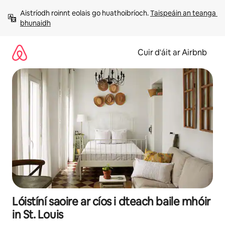
Léim
Aistríodh roinnt eolais go huathoibríoch. 
Taispeáin an teanga 
chuig
bhunaidh
ábhar
Cuir d'áit ar Airbnb
Lóistíní saoire ar cíos i dteach baile mhóir
in St. Louis