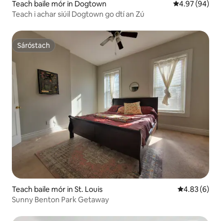
Teach baile mór in Dogtown
Meánrátáil 4.9
4.97 (94)
Teach i achar siúil Dogtown go dtí an Zú
Sáróstach
Sáróstach
Teach baile mór in St. Louis
Meánrátáil 4.
4.83 (6)
Sunny Benton Park Getaway