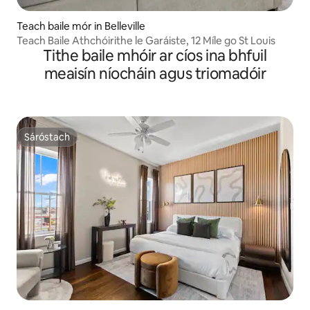
Teach baile mór in Belleville
Teach Baile Athchóirithe le Garáiste, 12 Míle go St Louis
Tithe baile mhóir ar cíos ina bhfuil
meaisín níocháin agus triomadóir
Sáróstach
Sáróstach