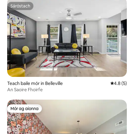
Sáróstach
Sáróstach
Teach baile mór in Belleville
Meánrátáil 
4.8 (5)
An Saoire Fhoirfe
Mór ag aíonna
Mór ag aíonna