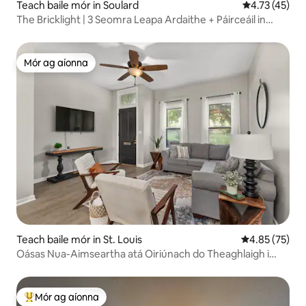
Teach baile mór in Soulard
Meánrátáil 4.
4.73 (45)
The Bricklight | 3 Seomra Leapa Ardaithe + Páirceáil in
Soulard
Mór ag aíonna
Mór ag aíonna
Teach baile mór in St. Louis
Meánrátáil 4.8
4.85 (75)
Oásas Nua-Aimseartha atá Oiriúnach do Theaghlaigh i
gCroílár STL
Mór ag aíonna
An-mhór ag aíonna