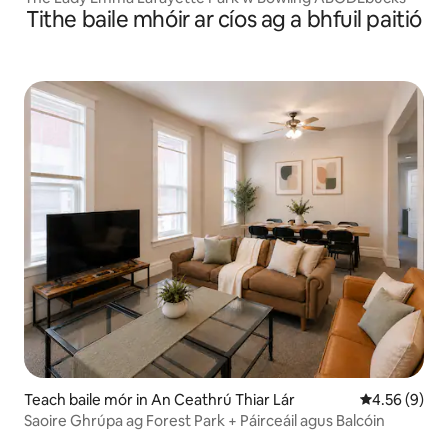
Tithe baile mhóir ar cíos ag a bhfuil paitió
Teach baile mór in An Ceathrú Thiar Lár
Meánrátáil 4.
4.56 (9)
Saoire Ghrúpa ag Forest Park + Páirceáil agus Balcóin