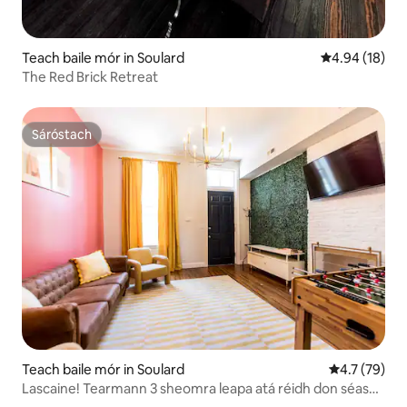
Teach baile mór in Soulard
Meánrátáil 4.9
4.94 (18)
The Red Brick Retreat
Sáróstach
Sáróstach
Teach baile mór in Soulard
Meánrátáil 4
4.7 (79)
Lascaine! Tearmann 3 sheomra leapa atá réidh don séasúr
ar fad in Missouri