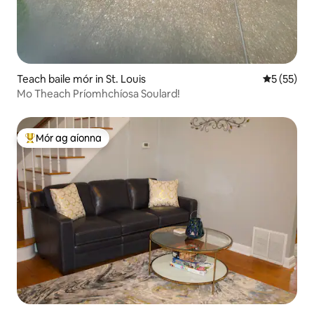
Teach baile mór in St. Louis
Meánrátáil
5 (55)
Mo Theach Príomhchíosa Soulard!
Mór ag aíonna
An-mhór ag aíonna