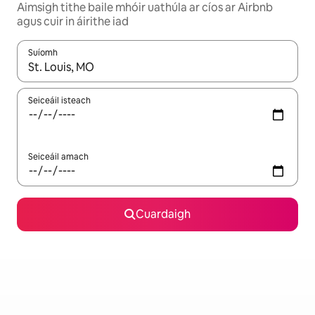
Aimsigh tithe baile mhóir uathúla ar cíos ar Airbnb
agus cuir in áirithe iad
Suíomh
Nuair a bheidh torthaí ar fáil, déan nascleanúint le saigheadeoc
Seiceáil isteach
Seiceáil amach
Cuardaigh