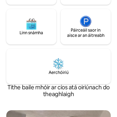
maidin!
Páirceáil saor in
Linn snámha
aisce ar an áitreabh
Aerchóiriú
Tithe baile mhóir ar cíos atá oiriúnach do
theaghlaigh