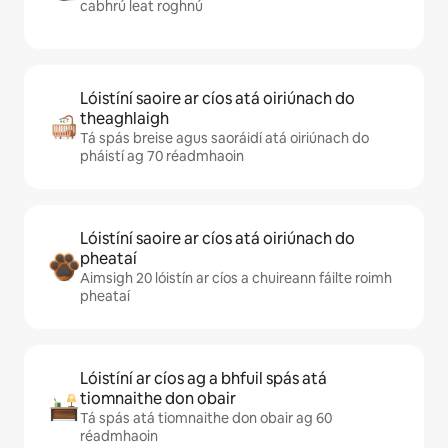
cabhrú leat roghnú
Lóistíní saoire ar cíos atá oiriúnach do
theaghlaigh
Tá spás breise agus saoráidí atá oiriúnach do
pháistí ag 70 réadmhaoin
Lóistíní saoire ar cíos atá oiriúnach do
pheataí
Aimsigh 20 lóistín ar cíos a chuireann fáilte roimh
pheataí
Lóistíní ar cíos ag a bhfuil spás atá
tiomnaithe don obair
Tá spás atá tiomnaithe don obair ag 60
réadmhaoin