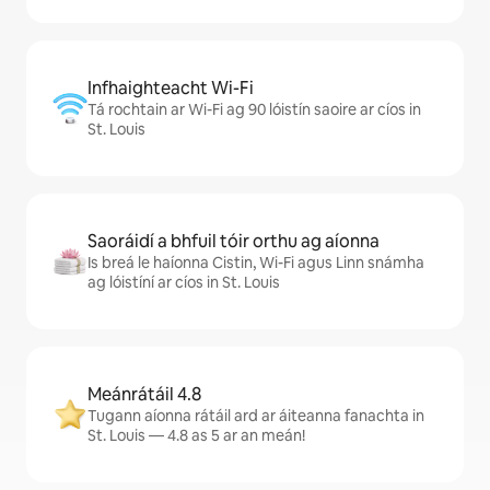
Infhaighteacht Wi-Fi
Tá rochtain ar Wi-Fi ag 90 lóistín saoire ar cíos in
St. Louis
Saoráidí a bhfuil tóir orthu ag aíonna
Is breá le haíonna Cistin, Wi-Fi agus Linn snámha
ag lóistíní ar cíos in St. Louis
Meánrátáil 4.8
Tugann aíonna rátáil ard ar áiteanna fanachta in
St. Louis — 4.8 as 5 ar an meán!