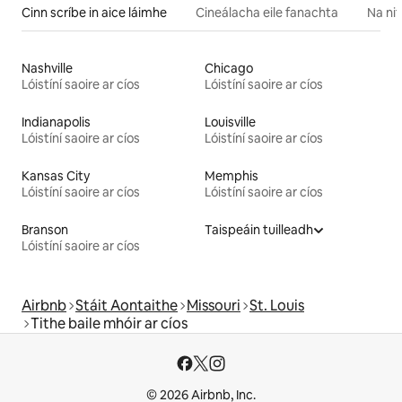
Cinn scríbe in aice láimhe
Cineálacha eile fanachta
Na nit
Nashville
Chicago
Lóistíní saoire ar cíos
Lóistíní saoire ar cíos
Indianapolis
Louisville
Lóistíní saoire ar cíos
Lóistíní saoire ar cíos
Kansas City
Memphis
Lóistíní saoire ar cíos
Lóistíní saoire ar cíos
Branson
Taispeáin tuilleadh
Lóistíní saoire ar cíos
Airbnb
Stáit Aontaithe
Missouri
St. Louis
Tithe baile mhóir ar cíos
© 2026 Airbnb, Inc.