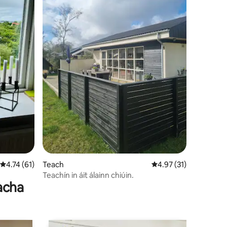
Meánrátáil 4.74 as 5, 61 léirmheas
4.74 (61)
Teach
Meánrátáil 4.97 as 5, 
4.97 (31)
Teachín in áit álainn chiúin.
acha