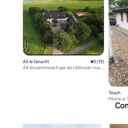
Áit le fanacht
Meánrátáil 5 as 5, 
5 (19)
Áit shuaimhneach gar do Láithreán nua
Oidhreachta Domhanda Unesco
Teach
Péarla ar
Com