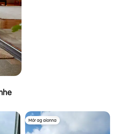
imhe
Mór ag aíonna
Mór ag aíonna