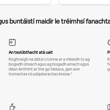
gus buntáistí maidir le tréimhsí fanachta
An tsolúbthacht atá uait
P
Roghnaigh na dátaí cruinne ar a mbeidh tú ag
R
bogadh isteach agus ag bogadh amach agus
f
déan áirithint ar líne go héasca, gan aon
g
tiomantas nó páipéarachas breise.*