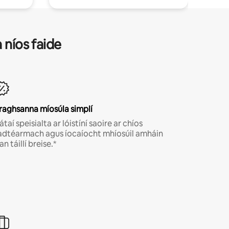
 níos faide
raghsanna míosúla simplí
átaí speisialta ar lóistíní saoire ar chíos
adtéarmach agus íocaíocht mhíosúil amháin
an táillí breise.*