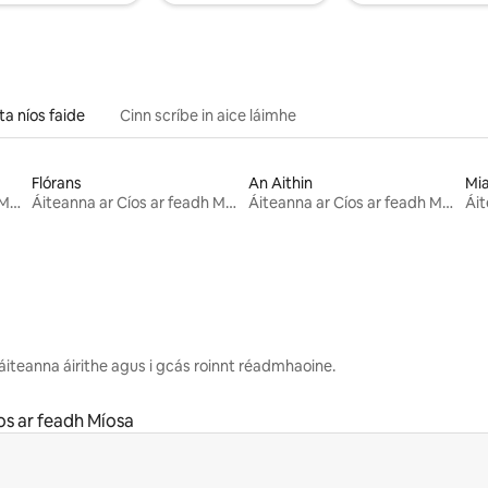
ta níos faide
Cinn scríbe in aice láimhe
Flórans
An Aithin
Mi
Áiteanna ar Cíos ar feadh Míosa
Áiteanna ar Cíos ar feadh Míosa
Áiteanna ar Cíos ar feadh Míosa
iteanna áirithe agus i gcás roinnt réadmhaoine.
os ar feadh Míosa