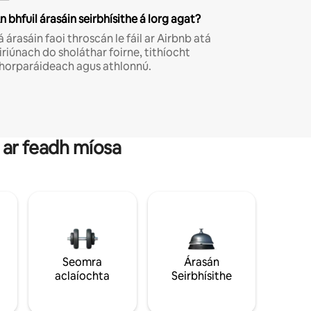
n bhfuil árasáin seirbhísithe á lorg agat?
á árasáin faoi throscán le fáil ar Airbnb atá
iriúnach do sholáthar foirne, tithíocht
horparáideach agus athlonnú.
s ar feadh míosa
Seomra
Árasán
aclaíochta
Seirbhísithe