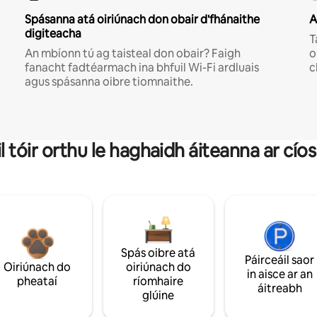
Spásanna atá oiriúnach don obair d'fhánaithe
A
digiteacha
T
An mbíonn tú ag taisteal don obair? Faigh
o
fanacht fadtéarmach ina bhfuil Wi-Fi ardluais
c
agus spásanna oibre tiomnaithe.
il tóir orthu le haghaidh áiteanna ar cío
Spás oibre atá
Páirceáil saor
Oiriúnach do
oiriúnach do
in aisce ar an
pheataí
ríomhaire
áitreabh
glúine