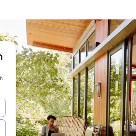
h
ch
le saigheadeochracha suas agus síos nó déan iniúchadh trí thadhall nó 