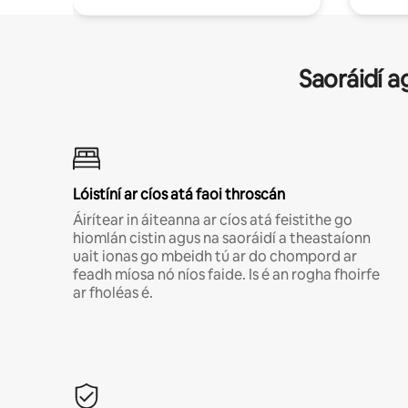
Saoráidí a
Lóistíní ar cíos atá faoi throscán
Áirítear in áiteanna ar cíos atá feistithe go
hiomlán cistin agus na saoráidí a theastaíonn
uait ionas go mbeidh tú ar do chompord ar
feadh míosa nó níos faide. Is é an rogha fhoirfe
ar fholéas é.