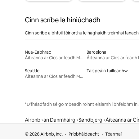
Cinn scríbe le hiniúchadh
Cinn scríbe a bhfuil tóir orthu le haghaidh tréimhsí fanach
Nua-Eabhrac
Barcelona
Áiteanna ar Cíos ar feadh Míosa
Seattle
Taispeáin tuilleadh
Áiteanna ar Cíos ar feadh Míosa
*D’fhéadfadh sé go mbeadh roinnt eisiamh i bhfeidhm in á
Airbnb
an Danmhairg
Søndbjerg
Áiteanna ar Cí
© 2026 Airbnb, Inc.
Príobháideacht
Téarmaí