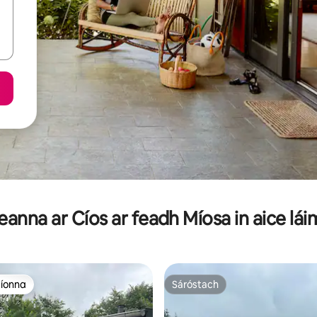
eanna ar Cíos ar feadh Míosa in aice lá
aíonna
Sáróstach
aíonna
Sáróstach