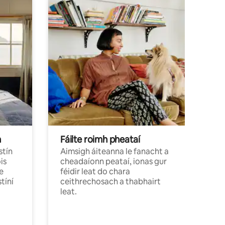
h
Fáilte roimh pheataí
stín
Aimsigh áiteanna le fanacht a
is
cheadaíonn peataí, ionas gur
e
féidir leat do chara
tíní
ceithrechosach a thabhairt
leat.