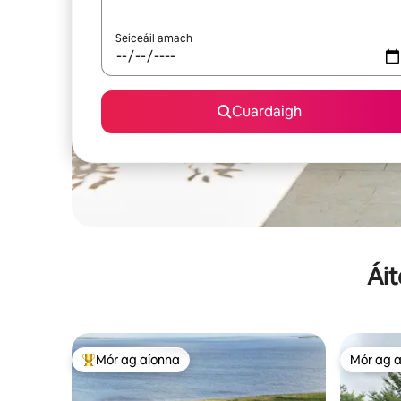
Seiceáil amach
Cuardaigh
Áit
Mór ag aíonna
Mór ag 
An-mhór ag aíonna
Mór ag 