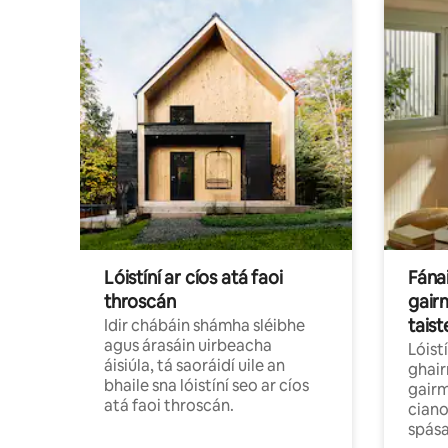
Lóistíní ar cíos atá faoi
Fána
throscán
gair
taist
Idir chábáin shámha sléibhe
agus árasáin uirbeacha
Lóist
áisiúla, tá saoráidí uile an
ghair
bhaile sna lóistíní seo ar cíos
gairm
atá faoi throscán.
ciano
spása