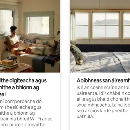
ithe digiteacha agus
Aoibhneas san áiream
mithe a bhíonn ag
Is é an ceann scríbe an lói
uaireanta. Idir chábáin co
eal
aille agus bháid chónaith
íní compordacha do
shuaimhneacha, tá na lóis
mithe siúlacha agus
seo ar cíos lán le gnéithe
ithe a bhíonn ag
uathúla.
bair ina bhfuil Wi-Fi agus
nna oibre tiomnaithe.