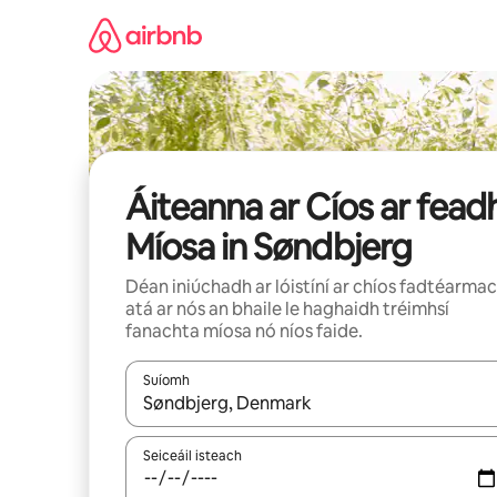
Léim
chuig
ábhar
Áiteanna ar Cíos ar fead
Míosa in Søndbjerg
Déan iniúchadh ar lóistíní ar chíos fadtéarma
atá ar nós an bhaile le haghaidh tréimhsí
fanachta míosa nó níos faide.
Suíomh
Nuair a bheidh torthaí ar fáil, déan nascleanúint 
Seiceáil isteach