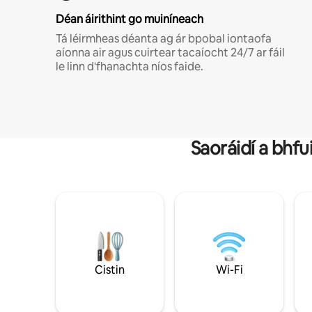
Déan áirithint go muiníneach
Tá léirmheas déanta ag ár bpobal iontaofa
aíonna air agus cuirtear tacaíocht 24/7 ar fáil
le linn d'fhanachta níos faide.
Saoráidí a bhfu
Cistin
Wi-Fi