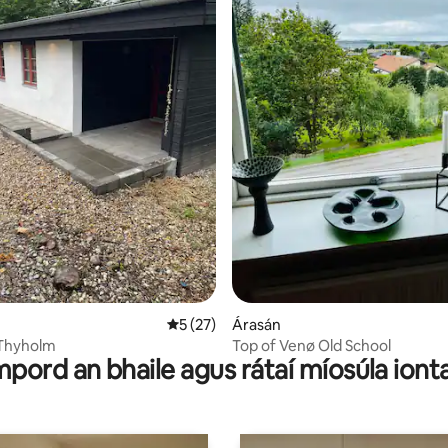
19 léirmheas
Meánrátáil 5 as 5, 27 léirmheas
5 (27)
Árasán
 Thyholm
Top of Venø Old School
pord an bhaile agus rátaí míosúla iont