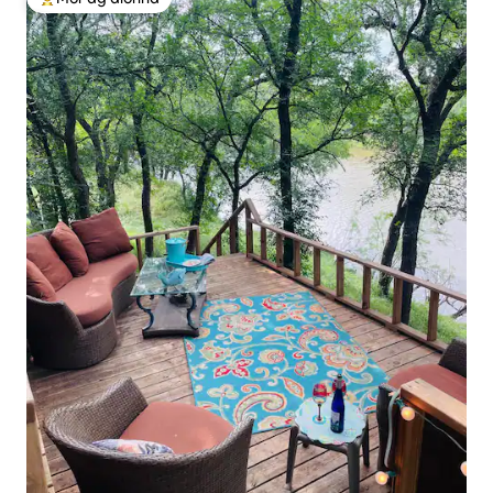
An-mhór ag aíonna