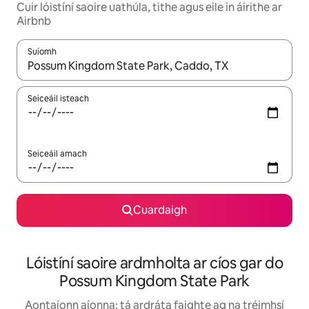
Cuir lóistíní saoire uathúla, tithe agus eile in áirithe ar
Airbnb
Suíomh
Nuair a bheidh torthaí ar fáil, déan nascleanúint le saigheadeoc
Seiceáil isteach
Seiceáil amach
Cuardaigh
Lóistíní saoire ardmholta ar cíos gar do
Possum Kingdom State Park
Aontaíonn aíonna: tá ardráta faighte ag na tréimhsí