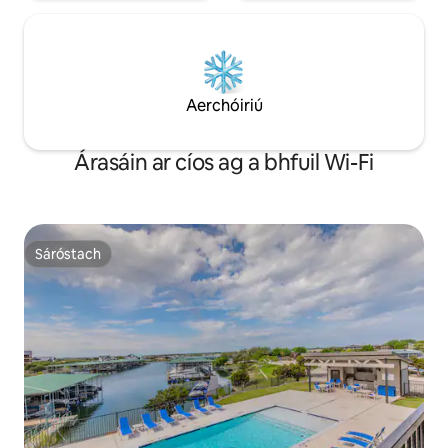
Aerchóiriú
Árasáin ar cíos ag a bhfuil Wi-Fi
Sáróstach
Sáróstach