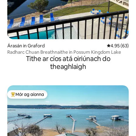
Árasán in Graford
Meánrátáil 4.9
4.95 (63)
Radharc Chuan Breathnaithe in Possum Kingdom Lake
Tithe ar cíos atá oiriúnach do
theaghlaigh
Mór ag aíonna
An-mhór ag aíonna