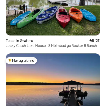
Teach in Graford
Meánrátáil
5 (21)
Lucky Catch Lake House | 8 Nóiméad go Rocker B Ranch
Mór ag aíonna
An-mhór ag aíonna