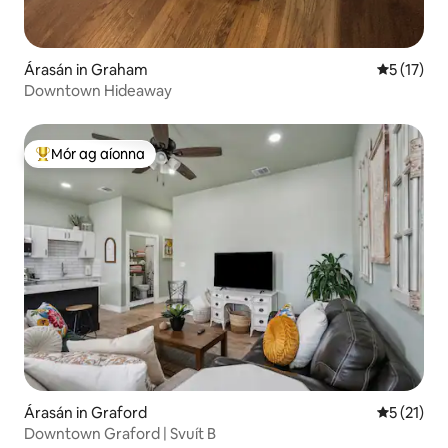
Árasán in Graham
Meánrátáil
5 (17)
Downtown Hideaway
Mór ag aíonna
An-mhór ag aíonna
Árasán in Graford
Meánrátáil
5 (21)
Downtown Graford | Svuít B