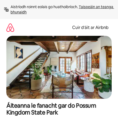
Léim
Aistríodh roinnt eolais go huathoibríoch. 
Taispeáin an teanga 
chuig
bhunaidh
ábhar
Cuir d'áit ar Airbnb
Áiteanna le fanacht gar do Possum
Kingdom State Park