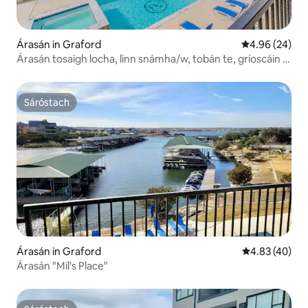
Árasán in Graford
Meánrátáil 4.9
4.96 (24)
Árasán tosaigh locha, linn snámha/w, tobán te, gríoscáin &
giomnáisiam
Sáróstach
Sáróstach
Árasán in Graford
Meánrátáil 4.8
4.83 (40)
Árasán "Mil's Place"