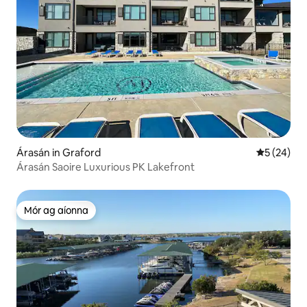
Árasán in Graford
Meánrátáil 
5 (24)
Árasán Saoire Luxurious PK Lakefront
Mór ag aíonna
Mór ag aíonna