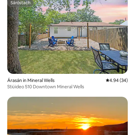
Sáróstach
Sáróstach
Árasán in Mineral Wells
Meánrátáil 4.9
4.94 (34)
Stiúideo 510 Downtown Mineral Wells