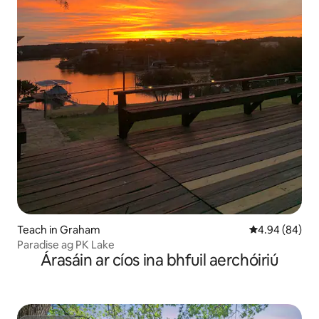
Teach in Graham
Meánrátáil 4.9
4.94 (84)
Paradise ag PK Lake
Árasáin ar cíos ina bhfuil aerchóiriú