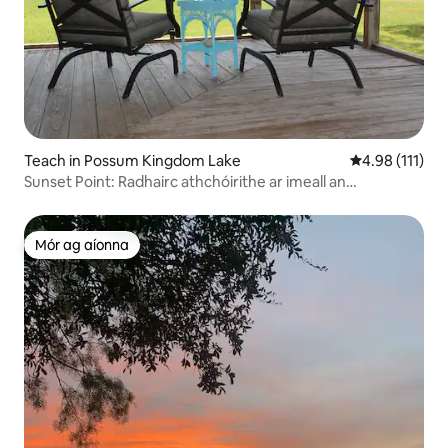
Teach in Possum Kingdom Lake
Meánrátáil 4.9
4.98 (111)
Sunset Point: Radhairc athchóirithe ar imeall an
uisce.Gorgeous!
Mór ag aíonna
Mór ag aíonna