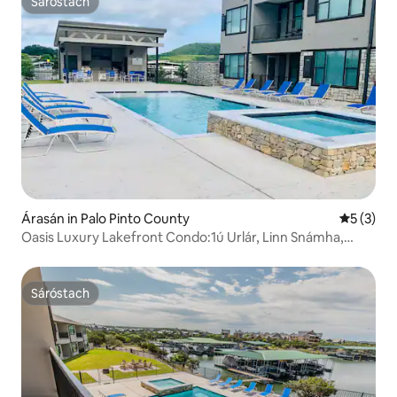
Sáróstach
Sáróstach
Árasán in Palo Pinto County
Meánrátái
5 (3)
Oasis Luxury Lakefront Condo:1ú Urlár, Linn Snámha,
HotT
Sáróstach
Sáróstach