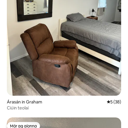
Árasán in Graham
Meánrátáil 
5 (38)
Ciúin teolaí
Mór ag aíonna