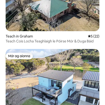
Teach in Graham
Meánrátáil
5 (22)
Teach Cois Locha Teaghlaigh le Póirse Mór & Duga Báid
Mór ag aíonna
Mór ag aíonna