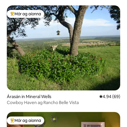
Mór ag aíonna
An-mhór ag aíonna
Árasán in Mineral Wells
Meánrátáil 4.9
4.94 (69)
Cowboy Haven ag Rancho Belle Vista
Mór ag aíonna
An-mhór ag aíonna