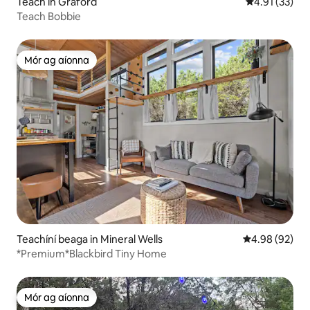
Teach in Graford
Meánrátáil 4.
4.91 (33)
Teach Bobbie
Mór ag aíonna
Mór ag aíonna
Teachíní beaga in Mineral Wells
Meánrátáil 4.9
4.98 (92)
*Premium*Blackbird Tiny Home
Mór ag aíonna
Mór ag aíonna