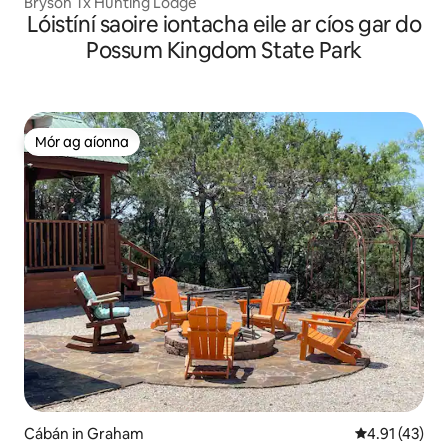
Bryson Tx Hunting Lodge
Lóistíní saoire iontacha eile ar cíos gar do
Possum Kingdom State Park
Mór ag aíonna
Mór ag aíonna
Cábán in Graham
Meánrátáil 4.
4.91 (43)