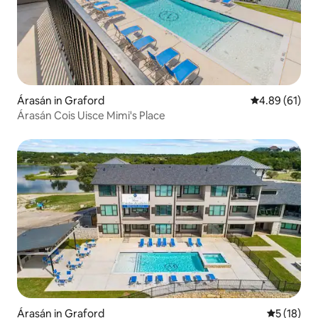
Árasán in Graford
Meánrátáil 4.8
4.89 (61)
Árasán Cois Uisce Mimi's Place
Árasán in Graford
Meánrátáil
5 (18)