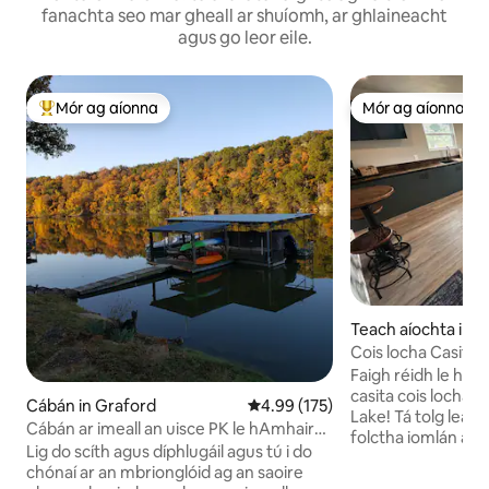
fanachta seo mar gheall ar shuíomh, ar ghlaineacht
agus go leor eile.
Mór ag aíonna
Mór ag aíonna
An-mhór ag aíonna
Mór ag aíonna
Teach aíochta in P
ty
Cois locha Casita
Faigh réidh le hag
casita cois locha
Cábán in Graford
Meánrátáil 4.99 as 5, 175 léirmh
4.99 (175)
Lake! Tá tolg leapa
Cábán ar imeall an uisce PK le hAmhairc
folctha iomlán agus 
ar Imeall na Mílaoise - dollar!
Lig do scíth agus díphlugáil agus tú i do
feiceáil san áit spr
chónaí ar an mbrionglóid ag an saoire
tús le do lá le radh