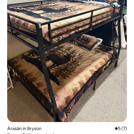
Árasán in Bryson
Meánrátái
5 (7)