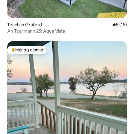
Teach in Graford
Meánrátáil
5 (16)
An Tearmann 25: Aqua Vista
Mór ag aíonna
An-mhór ag aíonna