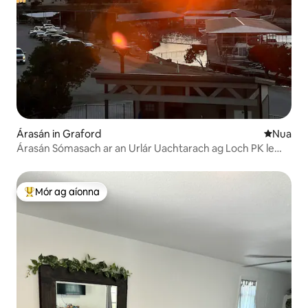
Árasán in Graford
Áit nua l
Nua
Árasán Sómasach ar an Urlár Uachtarach ag Loch PK le
Radhairc Iontacha
Mór ag aíonna
An-mhór ag aíonna