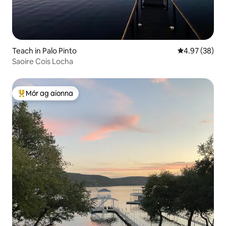
Teach in Palo Pinto
Meánrátáil 4.9
4.97 (38)
Saoire Cois Locha
Mór ag aíonna
An-mhór ag aíonna