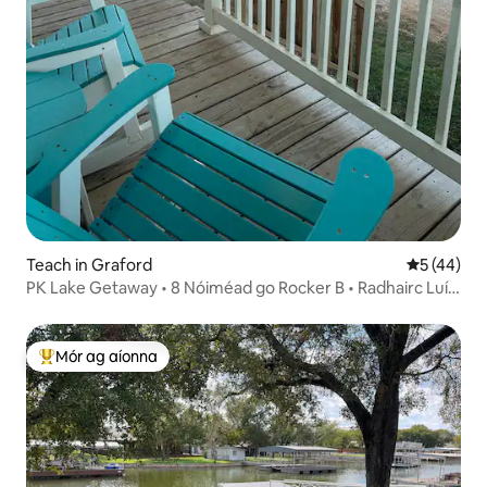
Teach in Graford
Meánrátáil
5 (44)
PK Lake Getaway • 8 Nóiméad go Rocker B • Radhairc Luí
na Gréine
Mór ag aíonna
An-mhór ag aíonna