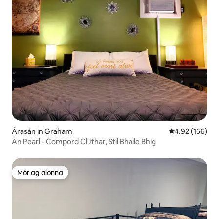
Árasán in Graham
Meánrátáil 4.92
4.92 (166)
An Pearl - Compord Cluthar, Stíl Bhaile Bhig
Mór ag aíonna
Mór ag aíonna