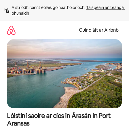
Léim
Aistríodh roinnt eolais go huathoibríoch. 
Taispeáin an teanga 
chuig
bhunaidh
ábhar
Cuir d'áit ar Airbnb
Lóistíní saoire ar cíos in Árasán in Port
Aransas