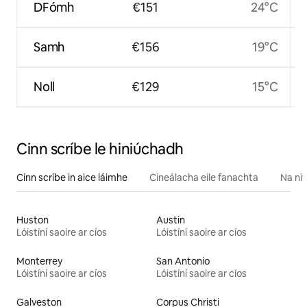
DFómh
€151
24°C
Samh
€156
19°C
Noll
€129
15°C
Cinn scríbe le hiniúchadh
Cinn scríbe in aice láimhe
Cineálacha eile fanachta
Na nit
Huston
Austin
Lóistíní saoire ar cíos
Lóistíní saoire ar cíos
Monterrey
San Antonio
Lóistíní saoire ar cíos
Lóistíní saoire ar cíos
Galveston
Corpus Christi