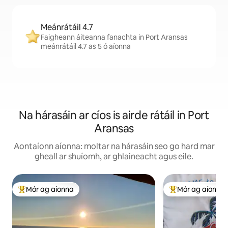
Meánrátáil 4.7
Faigheann áiteanna fanachta in Port Aransas
meánrátáil 4.7 as 5 ó aíonna
Na hárasáin ar cíos is airde rátáil in Port
Aransas
Aontaíonn aíonna: moltar na hárasáin seo go hard mar
gheall ar shuíomh, ar ghlaineacht agus eile.
Mór ag aíonna
Mór ag aíonna
An-mhór ag aíonna
An-mhór ag aíon