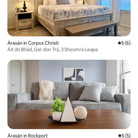
Árasán in Corpus Christi
Meánrátái
5 (6)
Áit do Bhád, Gar don Trá, 3 Sheomra Leapa
Árasán in Rockport
Meánrátái
5 (5)