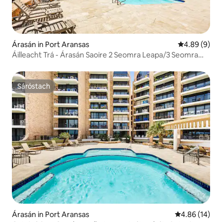
Árasán in Port Aransas
Meánrátáil 4.
4.89 (9)
Áilleacht Trá - Árasán Saoire 2 Seomra Leapa/3 Seomra
Folctha, Codladh 6!
Sáróstach
Sáróstach
Árasán in Port Aransas
Meánrátáil 4.8
4.86 (14)