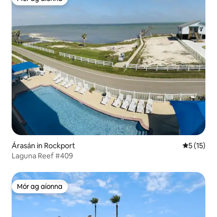
Mór ag aíonna
Árasán in Rockport
Meánrátáil
5 (15)
Laguna Reef #409
Mór ag aíonna
Mór ag aíonna