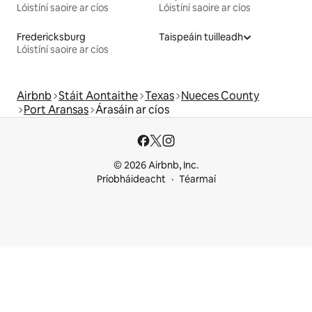
Lóistíní saoire ar cíos
Lóistíní saoire ar cíos
Fredericksburg
Taispeáin tuilleadh
Lóistíní saoire ar cíos
Airbnb
Stáit Aontaithe
Texas
Nueces County
Port Aransas
Árasáin ar cíos
© 2026 Airbnb, Inc.
Príobháideacht
Téarmaí