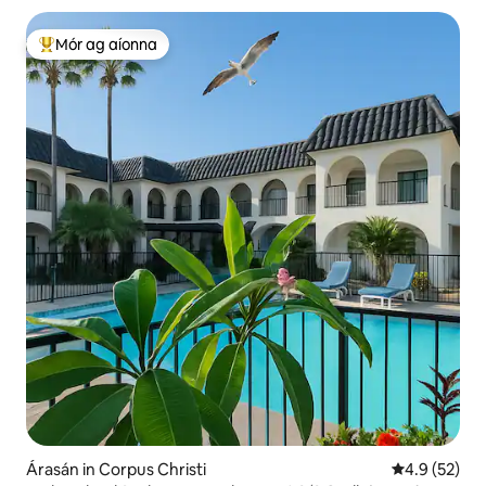
Mór ag aíonna
An-mhór ag aíonna
Árasán in Corpus Christi
Meánrátáil 4
4.9 (52)