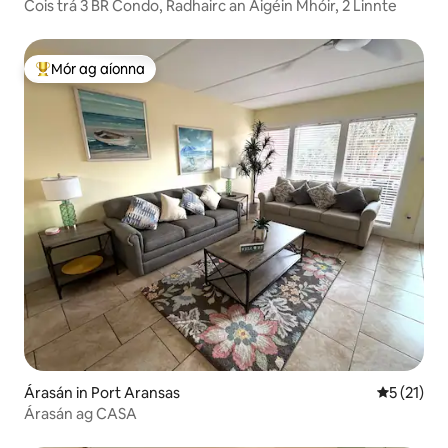
Cois trá 3 BR Condo, Radhairc an Aigéin Mhóir, 2 Linnte
Mór ag aíonna
An-mhór ag aíonna
Árasán in Port Aransas
Meánrátáil
5 (21)
Árasán ag CASA