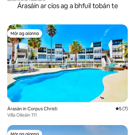
Árasáin ar cíos ag a bhfuil tobán te
Mór ag aíonna
Mór ag aíonna
Árasán in Corpus Christi
Meánrátái
5 (7)
Villa Oileáin 111
Mór ag aíonna