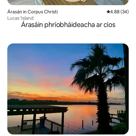
Árasán in Corpus Christi
Meánrátáil 4.8
4.88 (34)
Lucas 'Island
Árasáin phríobháideacha ar cíos