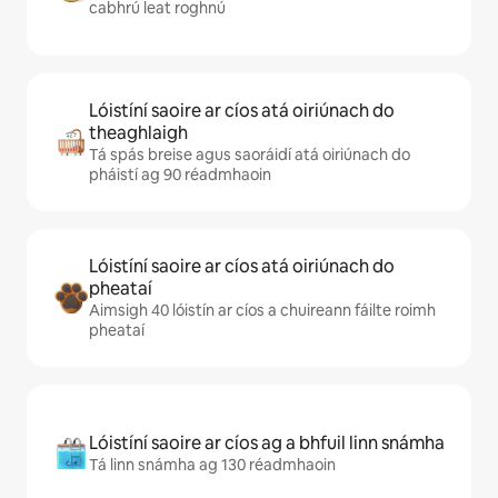
cabhrú leat roghnú
Lóistíní saoire ar cíos atá oiriúnach do
theaghlaigh
Tá spás breise agus saoráidí atá oiriúnach do
pháistí ag 90 réadmhaoin
Lóistíní saoire ar cíos atá oiriúnach do
pheataí
Aimsigh 40 lóistín ar cíos a chuireann fáilte roimh
pheataí
Lóistíní saoire ar cíos ag a bhfuil linn snámha
Tá linn snámha ag 130 réadmhaoin