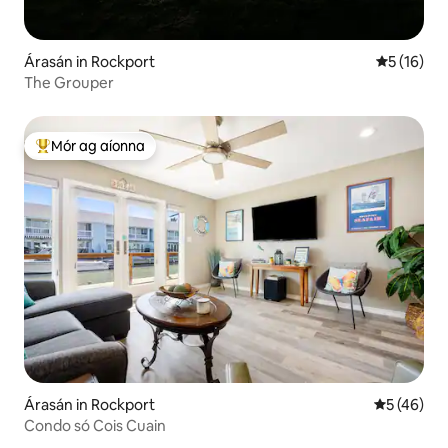
Árasán in Rockport
Meánrátáil
5 (16)
The Grouper
Mór ag aíonna
An-mhór ag aíonna
Árasán in Rockport
Meánrátáil
5 (46)
Condo só Cois Cuain