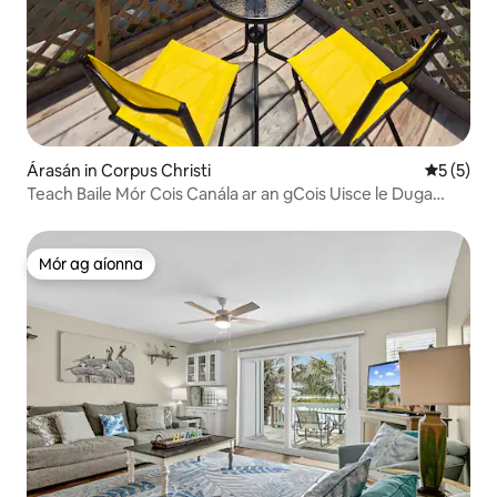
Árasán in Corpus Christi
Meánrátái
5 (5)
Teach Baile Mór Cois Canála ar an gCois Uisce le Duga
Príobháideach
Mór ag aíonna
Mór ag aíonna