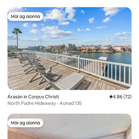
Mór ag aíonna
Mór ag aíonna
Árasán in Corpus Christi
Meánrátáil 4.8
4.86 (72)
North Padre Hideaway - Aonad 135
Mór ag aíonna
Mór ag aíonna