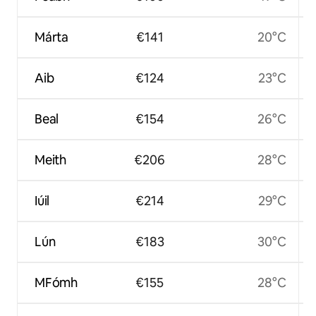
Márta
€141
20°C
Aib
€124
23°C
Beal
€154
26°C
Meith
€206
28°C
Iúil
€214
29°C
Lún
€183
30°C
MFómh
€155
28°C