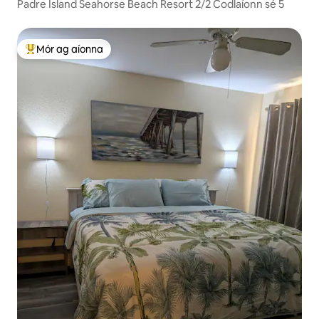
Padre Island Seahorse Beach Resort 2/2 Codlaíonn sé 5
Mór ag aíonna
An-mhór ag aíonna