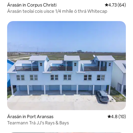
Árasán in Corpus Christi
Meánrátáil 4.7
4.73 (64)
Árasán teolaí cois uisce 1/4 mhíle ó thrá Whitecap
Árasán in Port Aransas
Meánrátáil 4
4.8 (10)
Tearmann Trá JJ's Rays & Bays