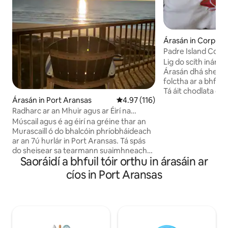
Árasán in Corpus C
Padre Island Cond
ghearr ar shiúl
Lig do scíth inár 
Árasán dhá sheom
folctha ar a bhfuil
Tá áit chodlata do
Árasán in Port Aransas
Meánrátáil 4.97 as 5, 116 léirmh
4.97 (116)
sheomra codlata an
ag an mbun agus c
Radharc ar an Mhuir agus ar Éirí na
ar an tolg. Idirlíon 
Gréine | Balcóin Cois Trá + Clárchosán
Múscail agus é ag éirí na gréine thar an
meaisín níocháin a
Murascaill ó do bhalcóin phríobháideach
Suíomh iontach le g
ar an 7ú hurlár in Port Aransas. Tá spás
Lochán iascaireach
do sheisear sa tearmann suaimhneach
snámha (téite), to
Saoráidí a bhfuil tóir orthu in árasáin ar
seo gan pheataí, agus tá rochtain
gríoscán beárbaici
dhíreach ar an trá ann trí chlárchosán
cíos in Port Aransas
aclaíochta 24 uair
príobháideach. An tEispéireas: Lig do
laistigh de chúpla 
scíth: Linn snámha thé, tobán te, agus
Whitecap ach bloc 
gaoth ón bhfarraige. Déan iniúchadh:
Chríost #2025-30
Snámh, tóraíocht sliogán, & laethanta
tréana ar an trá. Lig do scíth: Wi-Fi tapa
300 Mbps, Teilifíseáin Chliste agus cistin