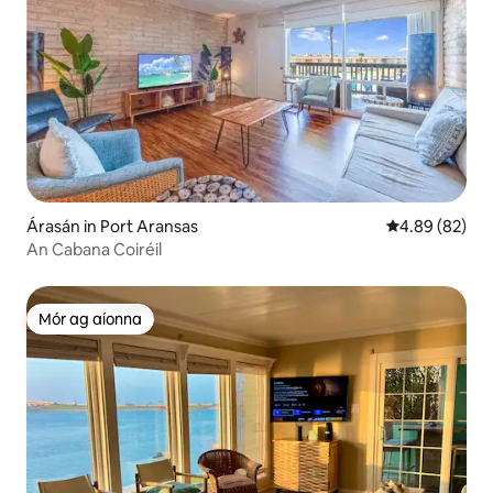
Árasán in Port Aransas
Meánrátáil 4.8
4.89 (82)
An Cabana Coiréil
Mór ag aíonna
Mór ag aíonna