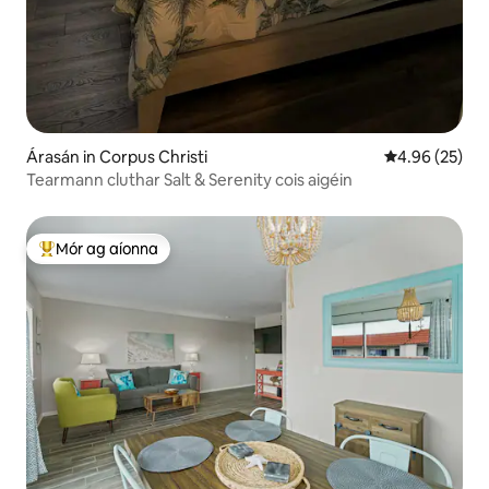
Árasán in Corpus Christi
Meánrátáil 4.9
4.96 (25)
Tearmann cluthar Salt & Serenity cois aigéin
Mór ag aíonna
An-mhór ag aíonna