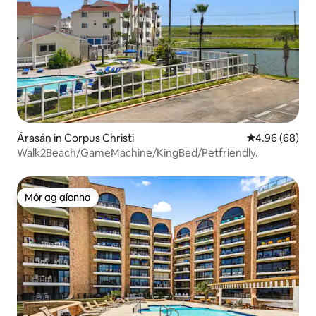
Árasán in Corpus Christi
Meánrátáil 4.9
4.96 (68)
Walk2Beach/GameMachine/KingBed/Petfriendly.
Mór ag aíonna
Mór ag aíonna