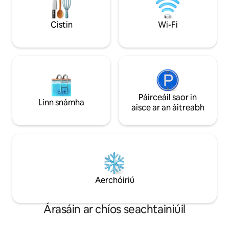
lánfheistithe. Rudaí breise: Trealamh trá
san áireamh—céimeanna go dtí an
Cistin
Wi-Fi
gaineamh agus cúpla nóiméad go dtí áit
itheacháin. Áit fhoirfe le teacht le chéile,
le do chuid fuinnimh a athluchtú, agus le
taitneamh a bhaint as an radharc.
Páirceáil saor in
Linn snámha
aisce ar an áitreabh
Aerchóiriú
Árasáin ar chíos seachtainiúil