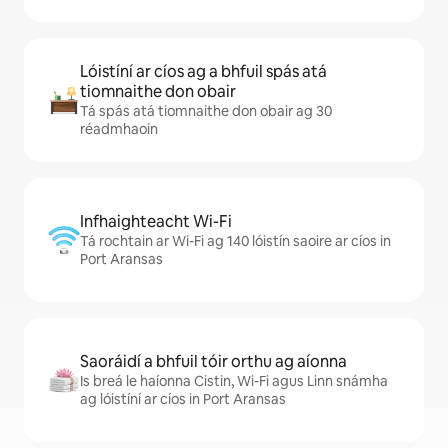
Lóistíní ar cíos ag a bhfuil spás atá
tiomnaithe don obair
Tá spás atá tiomnaithe don obair ag 30
réadmhaoin
Infhaighteacht Wi-Fi
Tá rochtain ar Wi-Fi ag 140 lóistín saoire ar cíos in
Port Aransas
Saoráidí a bhfuil tóir orthu ag aíonna
Is breá le haíonna Cistin, Wi-Fi agus Linn snámha
ag lóistíní ar cíos in Port Aransas