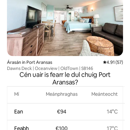
Árasán in Port Aransas
Meánrátáil 4.
4.91 (57)
Dawns Deck | Oceanview | OldTown | SB146
Cén uair is fearr le dul chuig Port
Aransas?
Mí
Meánphraghas
Meánteocht
Ean
€94
14°C
Feabh
€100
17°C