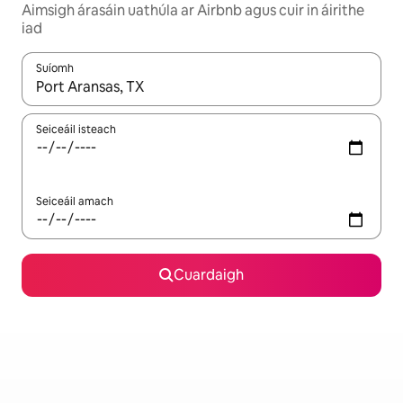
Aimsigh árasáin uathúla ar Airbnb agus cuir in áirithe
iad
Suíomh
Nuair a bheidh torthaí ar fáil, déan nascleanúint le saigheadeoc
Seiceáil isteach
Seiceáil amach
Cuardaigh