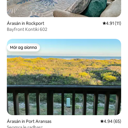
Árasán in Rockport
Meánrátáil 4.
4.91 (11)
Bayfront Kontiki 602
Mór ag aíonna
Mór ag aíonna
Árasán in Port Aransas
Meánrátáil 4.9
4.94 (65)
Seomra le radharc