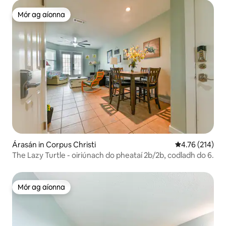
Mór ag aíonna
Mór ag aíonna
Árasán in Corpus Christi
Meánrátáil 4.76
4.76 (214)
The Lazy Turtle - oiriúnach do pheataí 2b/2b, codladh do 6.
Mór ag aíonna
Mór ag aíonna