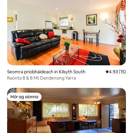
Seomra príobháideach in Kilsyth South
Meánrátáil 4.
4.93 (15)
Raonta B & B Mt Dandenong Yarra
Mór ag aíonna
Mór ag aíonna