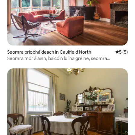
Seomra príobháideach in Caulfield North
Meánrátái
5 (5)
Seomra mór álainn, balcóin luí na gréine, seomra
machnaimh