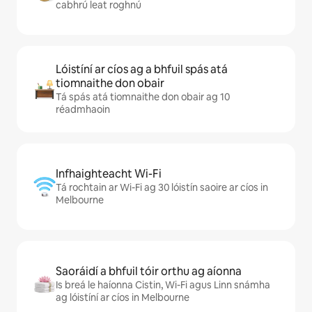
cabhrú leat roghnú
Lóistíní ar cíos ag a bhfuil spás atá
tiomnaithe don obair
Tá spás atá tiomnaithe don obair ag 10
réadmhaoin
Infhaighteacht Wi-Fi
Tá rochtain ar Wi-Fi ag 30 lóistín saoire ar cíos in
Melbourne
Saoráidí a bhfuil tóir orthu ag aíonna
Is breá le haíonna Cistin, Wi-Fi agus Linn snámha
ag lóistíní ar cíos in Melbourne