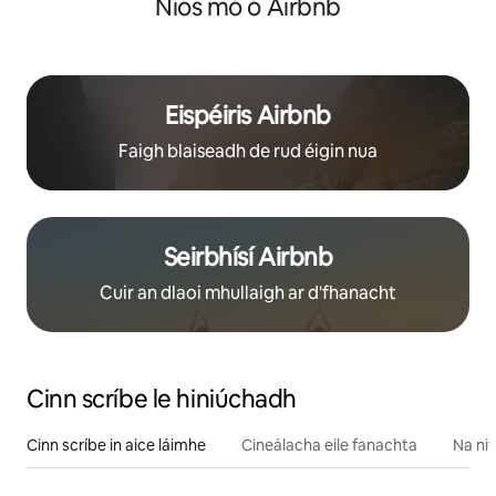
Níos mó ó Airbnb
leictreacha)
Eispéiris Airbnb
Faigh blaiseadh de rud éigin nua
Seirbhísí Airbnb
Cuir an dlaoi mhullaigh ar d'fhanacht
Cinn scríbe le hiniúchadh
Cinn scríbe in aice láimhe
Cineálacha eile fanachta
Na nit