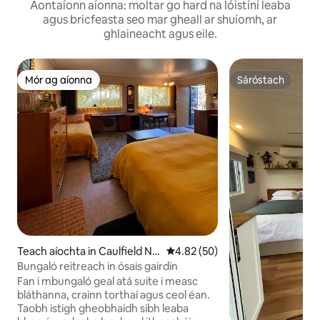
Aontaíonn aíonna: moltar go hard na lóistíní leaba
agus bricfeasta seo mar gheall ar shuíomh, ar
ghlaineacht agus eile.
Mór ag aíonna
Sáróstach
Mór ag aíonna
Sáróstach
Teach aíochta in Caulfield No
Meánrátáil 4.82 as 5, 50 léirmh
4.82 (50)
rth
Bungaló reitreach in ósais gairdín
Fan i mbungaló geal atá suite i measc
bláthanna, crainn torthaí agus ceol éan.
Taobh istigh gheobhaidh sibh leaba