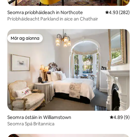
Seomra príobháideach in Northcote
Meánrátáil 4.93
4.93 (282)
Príobháideacht Parkland in aice an Chathair
Mór ag aíonna
Mór ag aíonna
Seomra óstáin in Williamstown
Meánrátáil 4.
4.89 (9)
Seomra Spá Britannica