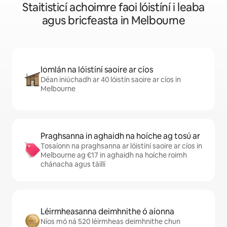
Staitisticí achoimre faoi lóistíní i leaba
agus bricfeasta in Melbourne
Iomlán na lóistíní saoire ar cíos
Déan iniúchadh ar 40 lóistín saoire ar cíos in
Melbourne
Praghsanna in aghaidh na hoíche ag tosú ar
Tosaíonn na praghsanna ar lóistíní saoire ar cíos in
Melbourne ag €17 in aghaidh na hoíche roimh
chánacha agus táillí
Léirmheasanna deimhnithe ó aíonna
Níos mó ná 520 léirmheas deimhnithe chun