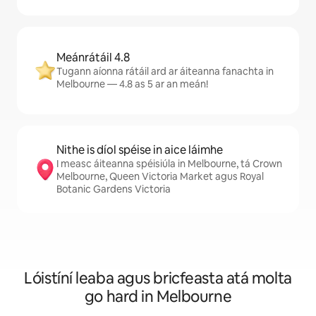
Meánrátáil 4.8
Tugann aíonna rátáil ard ar áiteanna fanachta in
Melbourne — 4.8 as 5 ar an meán!
Nithe is díol spéise in aice láimhe
I measc áiteanna spéisiúla in Melbourne, tá Crown
Melbourne, Queen Victoria Market agus Royal
Botanic Gardens Victoria
Lóistíní leaba agus bricfeasta atá molta
go hard in Melbourne