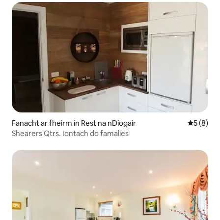
Fanacht ar fheirm in Rest na nDíogair
Meánrátái
5 (8)
Shearers Qtrs. Iontach do famalies