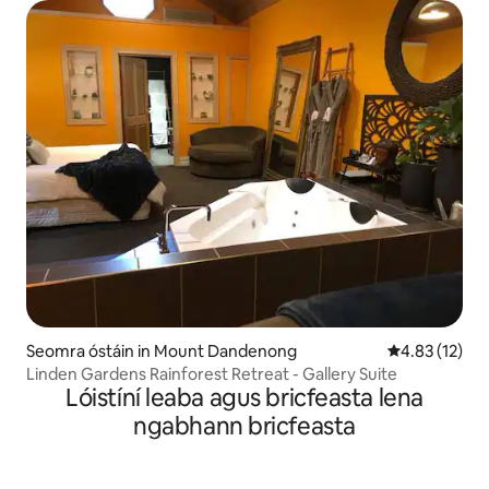
Seomra óstáin in Mount Dandenong
Meánrátáil 4.
4.83 (12)
Linden Gardens Rainforest Retreat - Gallery Suite
Lóistíní leaba agus bricfeasta lena
ngabhann bricfeasta