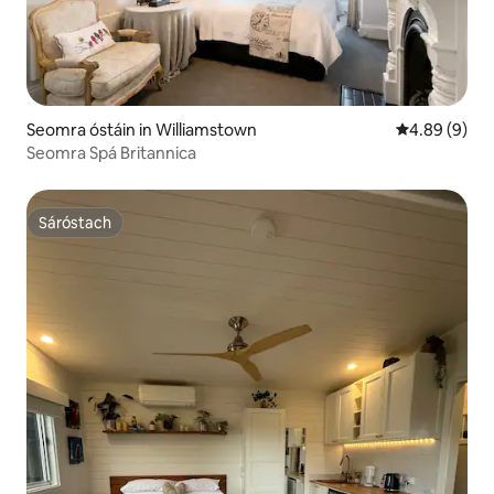
Seomra óstáin in Williamstown
Meánrátáil 4.
4.89 (9)
Seomra Spá Britannica
Sáróstach
Sáróstach