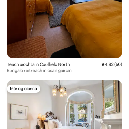
Teach aíochta in Caulfield North
Meánrátáil 4.8
4.82 (50)
Bungaló reitreach in ósais gairdín
Mór ag aíonna
Mór ag aíonna