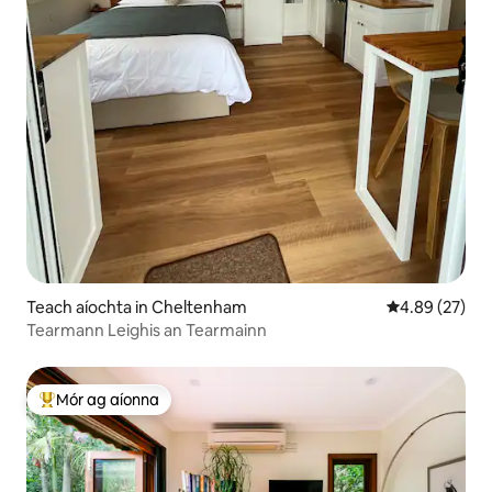
Teach aíochta in Cheltenham
Meánrátáil 4.8
4.89 (27)
Tearmann Leighis an Tearmainn
Mór ag aíonna
An-mhór ag aíonna