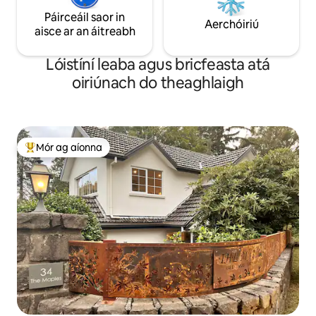
Páirceáil saor in
Aerchóiriú
aisce ar an áitreabh
Lóistíní leaba agus bricfeasta atá
oiriúnach do theaghlaigh
Mór ag aíonna
An-mhór ag aíonna