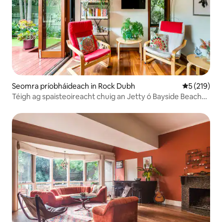
Seomra príobháideach in Rock Dubh
Meánrátáil 
5 (219)
Téigh ag spaisteoireacht chuig an Jetty ó Bayside Beach
Saoire le En Suite