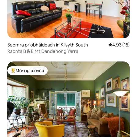
Seomra príobháideach in Kilsyth South
Meánrátáil 4.
4.93 (15)
Raonta B & B Mt Dandenong Yarra
Mór ag aíonna
An-mhór ag aíonna