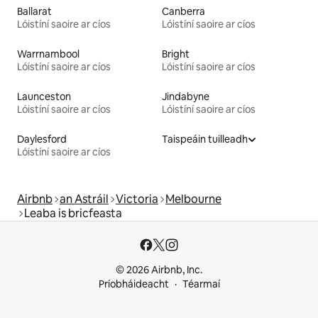
Ballarat
Canberra
Lóistíní saoire ar cíos
Lóistíní saoire ar cíos
Warrnambool
Bright
Lóistíní saoire ar cíos
Lóistíní saoire ar cíos
Launceston
Jindabyne
Lóistíní saoire ar cíos
Lóistíní saoire ar cíos
Daylesford
Taispeáin tuilleadh
Lóistíní saoire ar cíos
Airbnb
an Astráil
Victoria
Melbourne
Leaba is bricfeasta
© 2026 Airbnb, Inc.
Príobháideacht
Téarmaí