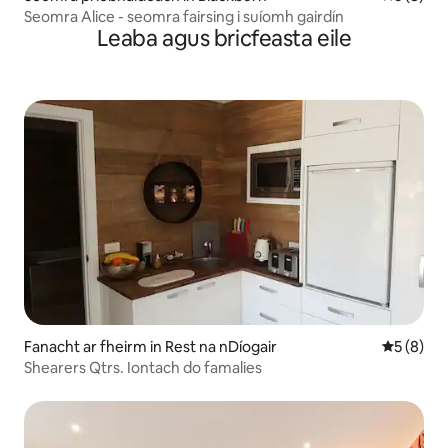
Seomra Alice - seomra fairsing i suíomh gairdín
Leaba agus bricfeasta eile
Fanacht ar fheirm in Rest na nDíogair
Meánrátái
5 (8)
Shearers Qtrs. Iontach do famalies