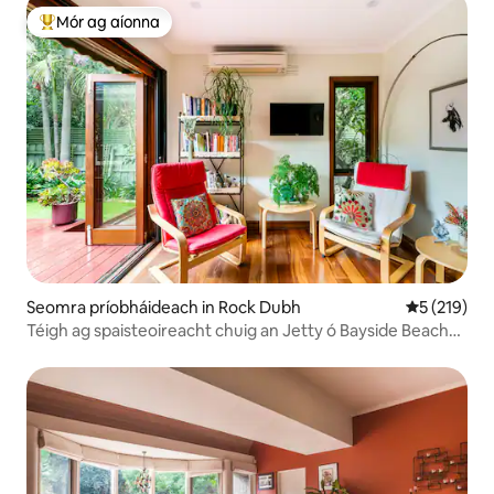
Mór ag aíonna
An-mhór ag aíonna
Seomra príobháideach in Rock Dubh
Meánrátáil 
5 (219)
Téigh ag spaisteoireacht chuig an Jetty ó Bayside Beach
Saoire le En Suite