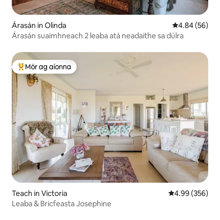
Árasán in Olinda
Meánrátáil 4.8
4.84 (56)
Árasán suaimhneach 2 leaba atá neadaithe sa dúlra
Mór ag aíonna
An-mhór ag aíonna
Teach in Victoria
Meánrátáil 4.99
4.99 (356)
Leaba & Bricfeasta Josephine