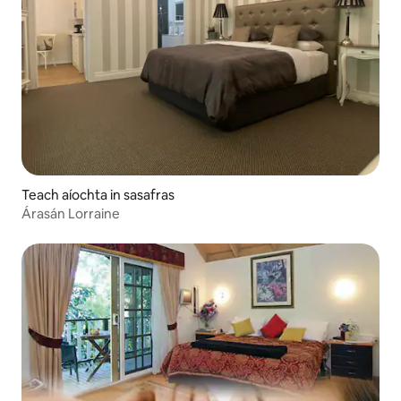
Teach aíochta in sasafras
Árasán Lorraine