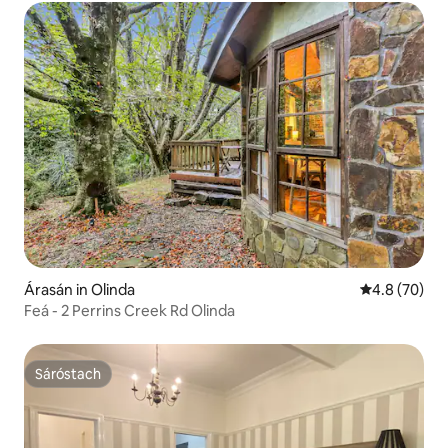
Árasán in Olinda
Meánrátáil 4.
4.8 (70)
Feá - 2 Perrins Creek Rd Olinda
Sáróstach
Sáróstach