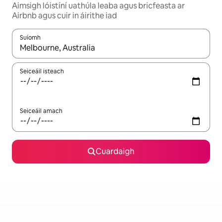
Aimsigh lóistíní uathúla leaba agus bricfeasta ar
Airbnb agus cuir in áirithe iad
Suíomh
Nuair a bheidh torthaí ar fáil, déan nascleanúint le saigheadeoc
Seiceáil isteach
Seiceáil amach
Cuardaigh