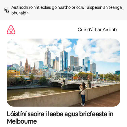
Léim
Aistríodh roinnt eolais go huathoibríoch. 
Taispeáin an teanga 
chuig
bhunaidh
ábhar
Cuir d'áit ar Airbnb
Lóistíní saoire i leaba agus bricfeasta in
Melbourne