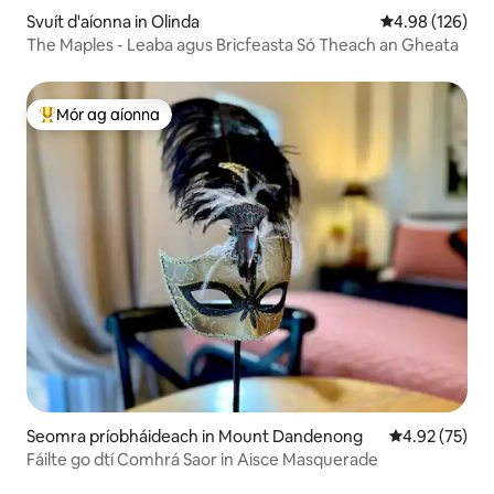
Svuít d'aíonna in Olinda
Meánrátáil 4.98
4.98 (126)
The Maples - Leaba agus Bricfeasta Só Theach an Gheata
Mór ag aíonna
An-mhór ag aíonna
Seomra príobháideach in Mount Dandenong
Meánrátáil 4.9
4.92 (75)
Fáilte go dtí Comhrá Saor in Aisce Masquerade