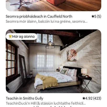
Seomra príobháideach in Caulfield North
Meánrátái
5 (5)
Seomra mór álainn, balcóin luí na gréine, seomra
machnaimh
Mór ag aíonna
An-mhór ag aíonna
Teachín in Smiths Gully
Meánrátáil 4.92
4.92 (423)
TeachínDuck'n Hill (& stáisiún luchtaithe feithiclí