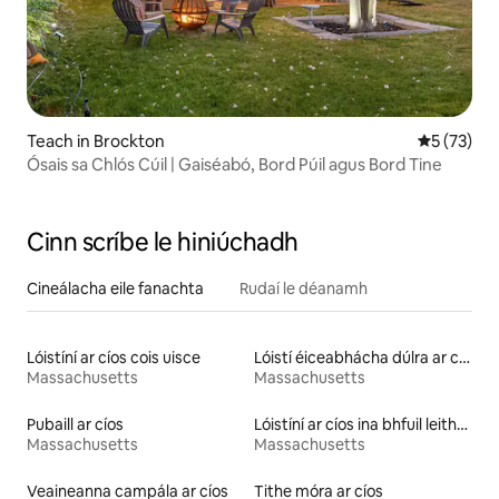
Teach in Brockton
Meánrátáil
5 (73)
Ósais sa Chlós Cúil | Gaiséabó, Bord Púil agus Bord Tine
Cinn scríbe le hiniúchadh
Cineálacha eile fanachta
Rudaí le déanamh
Lóistíní ar cíos cois uisce
Lóistí éiceabhácha dúlra ar cíos
Massachusetts
Massachusetts
Pubaill ar cíos
Lóistíní ar cíos ina bhfuil leithreas ar airde inrochtana
Massachusetts
Massachusetts
Veaineanna campála ar cíos
Tithe móra ar cíos