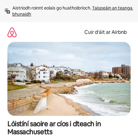
Léim
Aistríodh roinnt eolais go huathoibríoch. 
Taispeáin an teanga 
chuig
bhunaidh
ábhar
Cuir d'áit ar Airbnb
Lóistíní saoire ar cíos i dteach in
Massachusetts