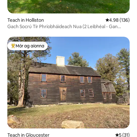
Teach in Holliston
Meánrátáil 4.98
4.98 (136)
Gach Socrú Tír Phríobháideach Nua (2 Leibhéal - Gan
Comhroinn)
Mór ag aíonna
An-mhór ag aíonna
Teach in Gloucester
Meánrátáil
5 (31)