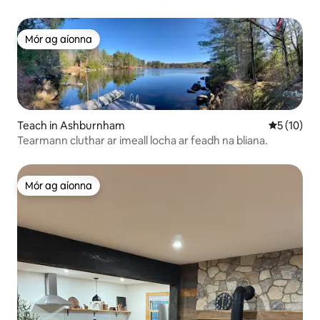
Mór ag aíonna
Mór ag aíonna
Teach in Ashburnham
Meánrátáil
5 (10)
Tearmann cluthar ar imeall locha ar feadh na bliana.
Mór ag aíonna
Mór ag aíonna