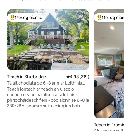
Mór ag aíonna
Mór ag aíonna
An-mhór ag aíonna
An-mhór ag aíon
Teach in Sturbridge
Meánrátáil 4.93 as 5, 319 léirmh
4.93 (319)
Tá áit chodlata do 6 -8 ann ar Leithinis
phríobháideach!
Teach iontach ar feadh an uisce ó
cheann ceann na bliana ar a leithinis
phríobháideach féin - codlaíonn sé 6 -8 le
3BR/2BA, seomra suí fairsing ina bhfuil
sleamhnáin chuig deic fillte, agus póirse
gréine téite a thairgeann radhairc
lánléargais ar an loch. Tá beagnach gach
Teach in Framing
fuinneog ag breathnú amach ar an uisce.
Cluthar en suite w