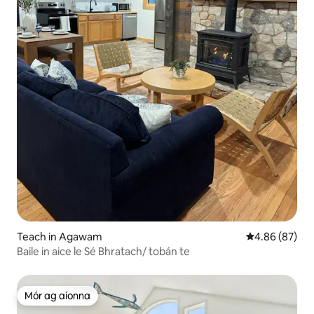
Teach in Agawam
Meánrátáil 4.8
4.86 (87)
Baile in aice le Sé Bhratach/ tobán te
Mór ag aíonna
Mór ag aíonna