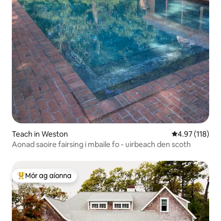
Teach in Weston
Meánrátáil 4.9
4.97 (118)
Aonad saoire fairsing i mbaile fo - uirbeach den scoth
Mór ag aíonna
An-mhór ag aíonna