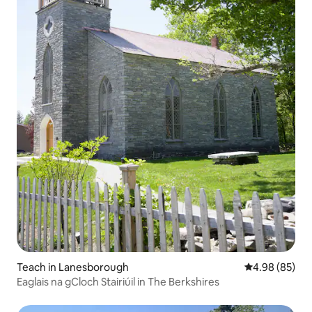
Teach in Lanesborough
Meánrátáil 4.9
4.98 (85)
Eaglais na gCloch Stairiúil in The Berkshires