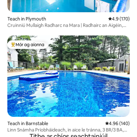
Teach in Plymouth
Meánrátáil 4.9
4.9 (170)
Cruinniú Mullaigh Radharc na Mara | Radhairc an Aigéin,
Linn Snámha faoi Dhíon, Trá
Mór ag aíonna
An-mhór ag aíonna
Teach in Barnstable
Meánrátáil 4.96
4.96 (140)
Linn Snámha Príobháideach, in aice le tránna, 3 BR/3 BA,
Tithe ar chíos seachtainiúil
Central Air