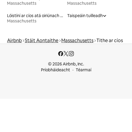
Massachusetts
Massachusetts
Lóistíní ar cíos atá oiriúnach do pheataí
Taispeáin tuilleadh
Massachusetts
Airbnb
Stáit Aontaithe
Massachusetts
Tithe ar cíos
© 2026 Airbnb, Inc.
Príobháideacht
Téarmaí