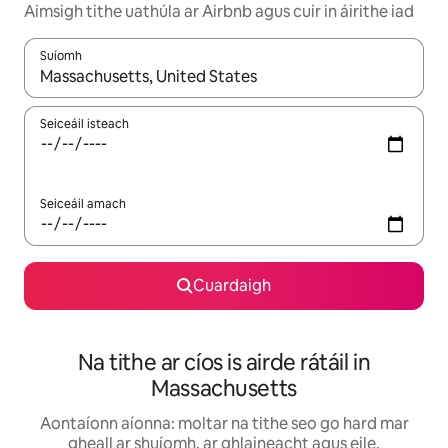
Aimsigh tithe uathúla ar Airbnb agus cuir in áirithe iad
Suíomh
Nuair a bheidh torthaí ar fáil, déan nascleanúint le saigheadeoc
Seiceáil isteach
Seiceáil amach
Cuardaigh
Na tithe ar cíos is airde rátáil in
Massachusetts
Aontaíonn aíonna: moltar na tithe seo go hard mar
gheall ar shuíomh, ar ghlaineacht agus eile.