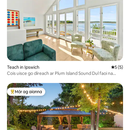
Teach in Ipswich
Meánrátái
5 (5)
Cois uisce go díreach ar Plum Island Sound Dul faoi na
gréine
Mór ag aíonna
An-mhór ag aíonna