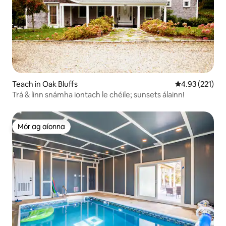
Teach in Oak Bluffs
Meánrátáil 4.93
4.93 (221)
Trá & linn snámha iontach le chéile; sunsets álainn!
Mór ag aíonna
Mór ag aíonna