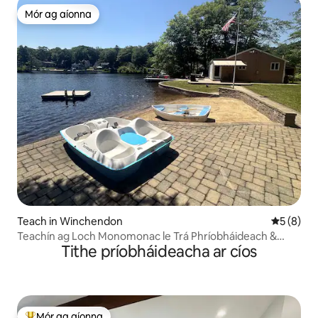
Mór ag aíonna
Mór ag aíonna
Teach in Winchendon
Meánrátái
5 (8)
Teachín ag Loch Monomonac le Trá Phríobháideach &
Tithe príobháideacha ar cíos
Duga
Mór ag aíonna