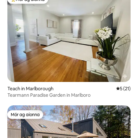
An-mhór ag aíonna
Teach in Marlborough
Meánrátáil
5 (21)
Tearmann Paradise Garden in Marlboro
Mór ag aíonna
Mór ag aíonna