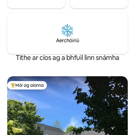
Aerchóiriú
Tithe ar cíos ag a bhfuil linn snámha
Mór ag aíonna
An-mhór ag aíonna