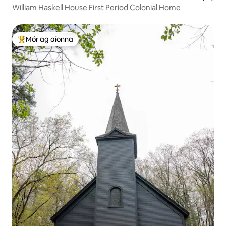
William Haskell House First Period Colonial Home
Mór ag aíonna
An-mhór ag aíonna