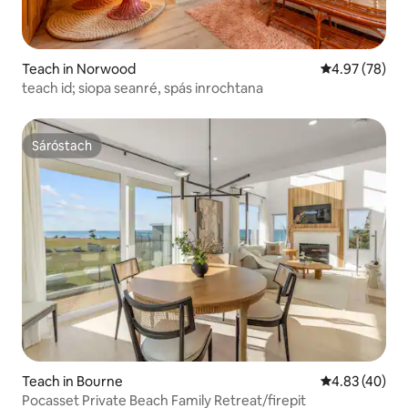
Teach in Norwood
Meánrátáil 4.9
4.97 (78)
teach id; siopa seanré, spás inrochtana
Sáróstach
Sáróstach
Teach in Bourne
Meánrátáil 4.8
4.83 (40)
Pocasset Private Beach Family Retreat/firepit