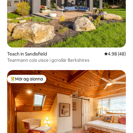
Teach in Sandisfield
Meánrátáil 4.9
4.98 (48)
Tearmann cois uisce i gcroílár Berkshires
Mór ag aíonna
An-mhór ag aíonna