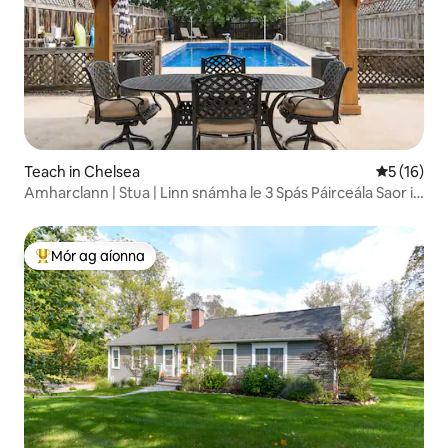
Teach in Chelsea
Meánrátáil
5 (16)
Amharclann | Stua | Linn snámha le 3 Spás Páirceála Saor in
Aisce
Mór ag aíonna
An-mhór ag aíonna