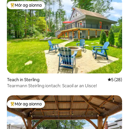
Mór ag aíonna
An-mhór ag aíonna
Teach in Sterling
Meánrátáil 
5 (28)
Tearmann Steirling iontach: Scaoil ar an Uisce!
Mór ag aíonna
An-mhór ag aíonna