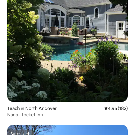
Teach in North Andover
Meánrátáil 4.95
4.95 (182)
Nana - tocket Inn
Sáróstach