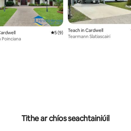
Teach in Cardwell
Cardwell
Meánrátáil 5 as 5, 9 léirmheas
5 (9)
Tearmann Slatiascairí
 Poinciana
3 léirmheas
Tithe ar chíos seachtainiúil