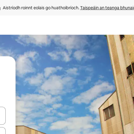
Aistríodh roinnt eolais go huathoibríoch. 
Taispeáin an teanga bhuna
le saigheadeochracha suas agus síos nó déan iniúchadh trí thadhall nó 