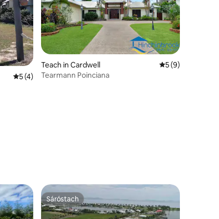
Teach in Cardwell
Meánrátáil 5 as 5,
5 (9)
Tearmann Poinciana
Meánrátáil 5 as 5, 4 léirmheas
5 (4)
Sáróstach
Sáróstach