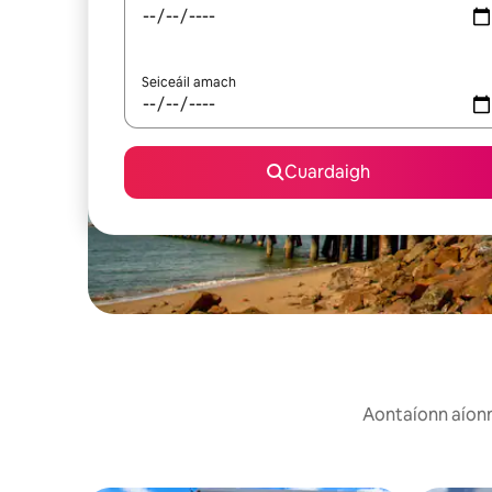
Seiceáil amach
Cuardaigh
Aontaíonn aíonna