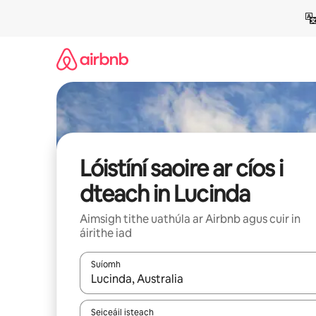
Léim
chuig
ábhar
Lóistíní saoire ar cíos i
dteach in Lucinda
Aimsigh tithe uathúla ar Airbnb agus cuir in
áirithe iad
Suíomh
Nuair a bheidh torthaí ar fáil, déan nascleanúint 
Seiceáil isteach