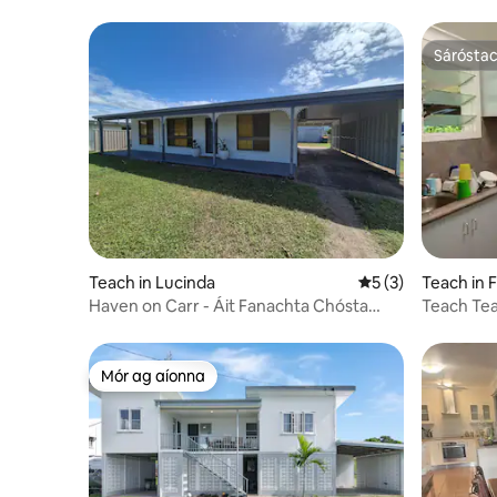
Sárósta
Sárósta
Teach in Lucinda
Meánrátáil 5 as 5,
5 (3)
Teach in 
Haven on Carr - Áit Fanachta Chósta
Teach Te
Lucinda
Mór ag aíonna
Mór ag aíonna