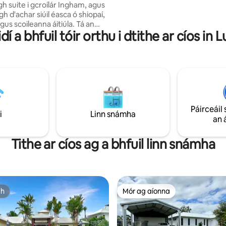
h suite i gcroílár Ingham, agus
rothaíocht agus go leor easanna
igh d'achar siúil éasca ó shiopaí,
snámha le hiniúchadh. Má tá áit
gus scoileanna áitiúla. Tá an
shuaimhneach shuaimhneach á
dí a bhfuil tóir orthu i dtithe ar cíos in 
rfe do theaghlaigh nó do
agat, is é Hinchinbrook Lodge an
eaga, agus tá trí sheomra leapa
duitse
cha ann ina bhfuil dhá leaba
agus dhá leaba aonair rí. Le
maireachtála fairsinge agus
ch te praiticiúil, tá an teach
e haghaidh tréimhsí fanachta
cha. Tá gach rud ann a
Páirceáil 
n uait le haghaidh cuairt
i
Linn snámha
an 
ch, agus is áit mhaith é chun
 a bhaint as gach rud atá le
 in Ingham.
Tithe ar cíos ag a bhfuil linn snámha
ch
Mór ag aíonna
ch
Mór ag aíonna