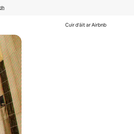
idh
Cuir d'áit ar Airbnb
svaidhpeáil.