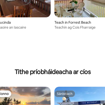
13 léirmheas
Lucinda
Teach in Forrest Beach
aoire an Iascaire
Teachín ag Cois Fharraige
Tithe príobháideacha ar cíos
aíonna
Sáróstach
aíonna
Sáróstach