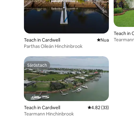
Teach in 
Tearmann
Teach in Cardwell
Áit nua le fanacht
Nua
Parthas Oileán Hinchinbrook
Sáróstach
Sáróstach
Teach in Cardwell
Meánrátáil 4.82 as 5, 3
4.82 (33)
Tearmann Hinchinbrook