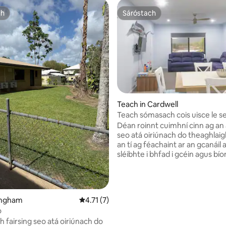
ch
Sáróstach
ch
Sáróstach
Teach in Cardwell
11 léirmheas
Teach sómasach cois uisce le s
folctha en suite i bhformhór n
Déan roinnt cuimhní cinn ag an á
seo atá oiriúnach do theaghlaigh
an tí ag féachaint ar an gcanáil 
sléibhte i bhfad i gcéin agus bío
gréine iontacha ann. Tá seomraí
en suite i bhformhór na seomra
agus tá cistin lánfheidhmiúil ann.
linn freastal ar ghrúpaí beaga a
Ingham
Meánrátáil 4.71 as 5, 7 léirmheas
4.71 (7)
ghrúpaí móra agus an dara tea
o
beagnach críochnaithe. Go leor
h fairsing seo atá oiriúnach do
déanamh le hiascaireacht, siúlói