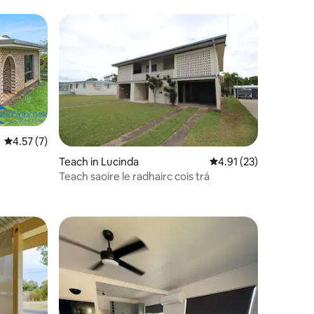
Meánrátáil 4.57 as 5, 7 léirmheas
4.57 (7)
Teach in Lucinda
Meánrátáil 4.91 as 5, 
4.91 (23)
Teach saoire le radhairc cois trá