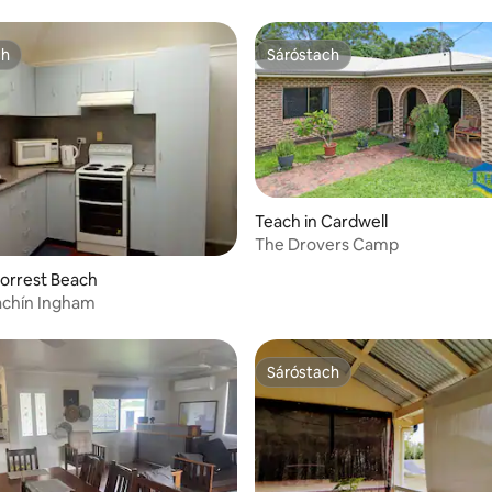
ch
Sáróstach
ch
Sáróstach
Teach in Cardwell
The Drovers Camp
 3 léirmheas
Forrest Beach
achín Ingham
Sáróstach
Sáróstach