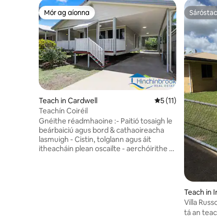
Mór ag aíonna
Sárósta
Mór ag aíonna
Sárósta
Teach in Cardwell
Meánrátáil 5 as 5, 
5 (11)
Teachín Coiréil
Gnéithe réadmhaoine :- Paitió tosaigh le
beárbaiciú agus bord & cathaoireacha
lasmuigh - Cistin, tolglann agus áit
itheacháin plean oscailte - aerchóirithe -
Cistin nua - aimseartha le barr
cócaireachta gáis - Seomra leapa 1
(máistir) ina bhfuil siúlóid i wardrobe agus
seomra folctha ensuite MÓIDE
Teach in 
AERCHÓIRIÚ - Seomra leapa 2 ina bhfuil 2
Villa Russ
leaba shingil MÓIDE AERCHÓIRIÚ -
tá an teac
Príomhsheomra folctha ina bhfuil