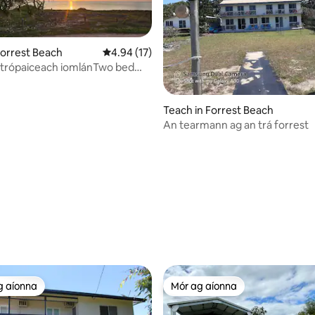
Forrest Beach
Meánrátáil 4.94 as 5, 17 léirmheas
4.94 (17)
 trópaiceach iomlánTwo bed
Teach in Forrest Beach
An tearmann ag an trá forrest
9 léirmheas
g aíonna
Mór ag aíonna
 ag aíonna
Mór ag aíonna