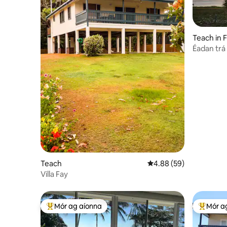
Teach in 
Éadan trá
Two bath.
Teach
Meánrátáil 4.88 as 5, 5
4.88 (59)
Villa Fay
Mór ag aíonna
Mór a
An-mhór ag aíonna
An-mhór