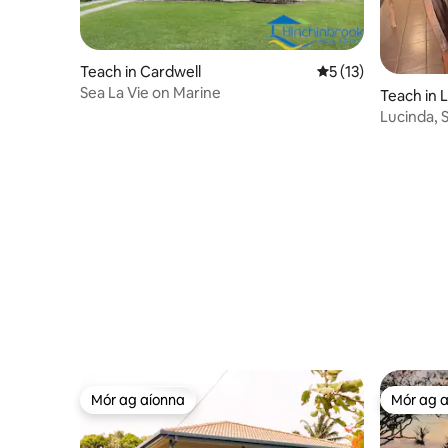
Teach in Cardwell
Meánrátáil 5 as 5, 
5 (13)
Sea La Vie on Marine
Teach in 
Lucinda, S
Mór ag aíonna
Mór ag 
Mór ag aíonna
Mór ag 