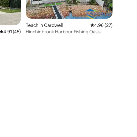
Teach in Cardwell
Meánrátáil 4.96 as 5, 
4.96 (27)
Hinchinbrook Harbour Fishing Oasis
Meánrátáil 4.91 as 5, 45 léirmheas
4.91 (45)