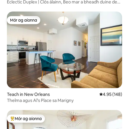
Eclectic Duplex | Clós álainn, Beo mar a bheadh duine de
mhuintir na háite ann
Mór ag aíonna
Mór ag aíonna
Teach in New Orleans
Meánrátáil 4.95
4.95 (148)
Thelma agus Al's Place sa Marigny
Mór ag aíonna
An-mhór ag aíonna