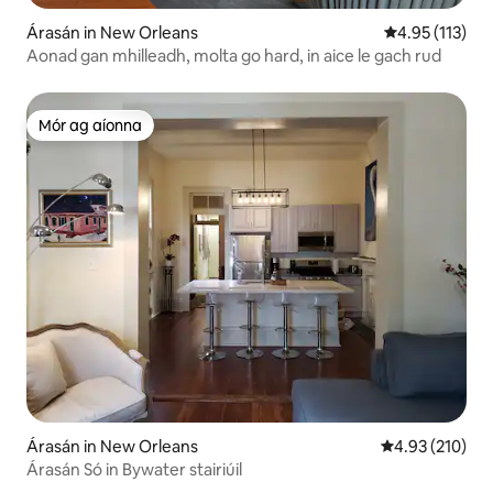
Árasán in New Orleans
Meánrátáil 4.9
4.95 (113)
Aonad gan mhilleadh, molta go hard, in aice le gach rud
Mór ag aíonna
Mór ag aíonna
Árasán in New Orleans
Meánrátáil 4.93
4.93 (210)
Árasán Só in Bywater stairiúil