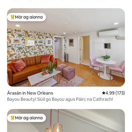
Cheathrú na Fraince
Mór ag aíonna
An-mhór ag aíonna
Árasán in New Orleans
Meánrátáil 4.99
4.99 (173)
Bayou Beauty! Siúil go Bayou agus Páirc na Cathrach!
Mór ag aíonna
An-mhór ag aíonna