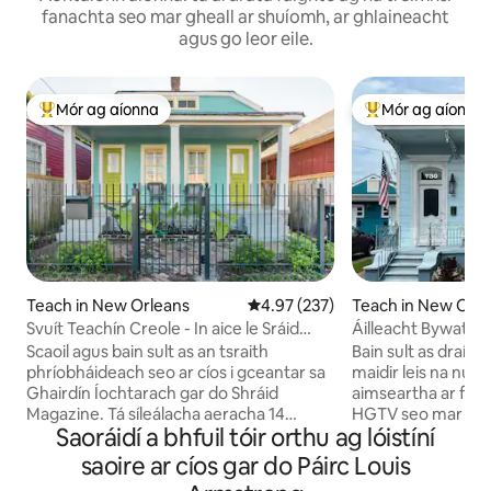
fanachta seo mar gheall ar shuíomh, ar ghlaineacht
agus go leor eile.
Mór ag aíonna
Mór ag aíonna
An-mhór ag aíonna
An-mhór ag aíon
Teach in New Orleans
Meánrátáil 4.97 as 5, 237 léirmh
4.97 (237)
Teach in New Orle
Svuít Teachín Creole - In aice le Sráid
Áilleacht Bywater -
Magazine
ar Hgtv
Scaoil agus bain sult as an tsraith
Bain sult as draíoch
phríobháideach seo ar cíos i gceantar sa
maidir leis na nua
Ghairdín Íochtarach gar do Shráid
aimseartha ar fad 
Magazine. Tá síleálacha aeracha 14
HGTV seo mar atá l
Saoráidí a bhfuil tóir orthu ag lóistíní
troigh, urlár péine croí, leaba rí -
teilifíse New Orle
chompordach, troscán agus ealaín a
tosaigh mór suaim
saoire ar cíos gar do Páirc Louis
bailíodh ó gach cearn den domhan agus
sráide saor in aisc