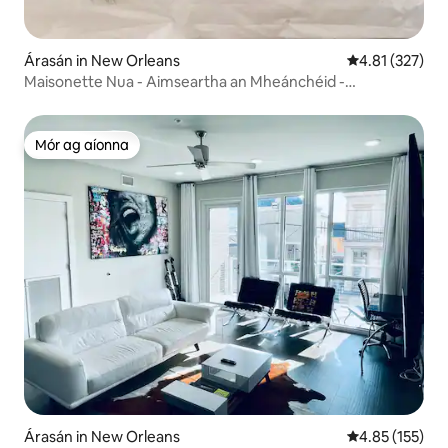
Árasán in New Orleans
Meánrátáil 4.81
4.81 (327)
Maisonette Nua - Aimseartha an Mheánchéid -
QTR/MARIGNY NA FRAINCE
Mór ag aíonna
Mór ag aíonna
Árasán in New Orleans
Meánrátáil 4.85
4.85 (155)