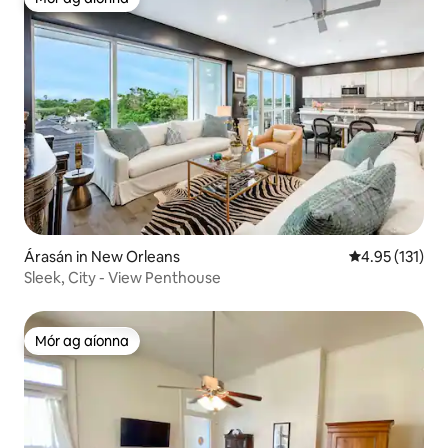
Mór ag aíonna
Árasán in New Orleans
Meánrátáil 4.9
4.95 (131)
Sleek, City - View Penthouse
Mór ag aíonna
Mór ag aíonna