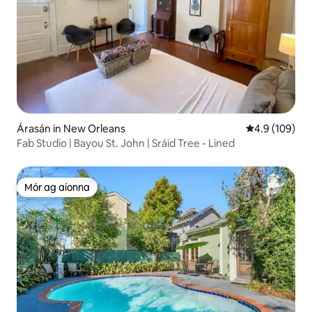
Árasán in New Orleans
Meánrátáil 4.9
4.9 (109)
Fab Studio | Bayou St. John | Sráid Tree - Lined
Mór ag aíonna
Mór ag aíonna