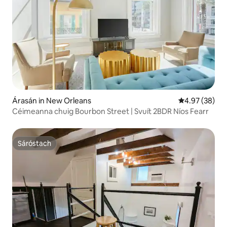
Árasán in New Orleans
Meánrátáil 4.9
4.97 (38)
Céimeanna chuig Bourbon Street | Svuít 2BDR Níos Fearr
Sáróstach
Sáróstach