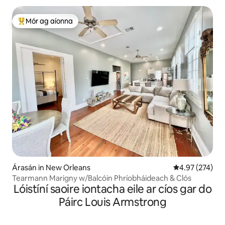
Mór ag aíonna
An-mhór ag aíonna
Árasán in New Orleans
Meánrátáil 4.97
4.97 (274)
Tearmann Marigny w/Balcóin Phríobháideach & Clós
Lóistíní saoire iontacha eile ar cíos gar do
Páirc Louis Armstrong