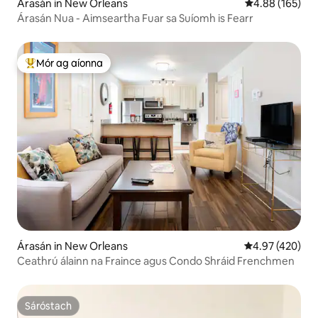
Árasán in New Orleans
Meánrátáil 4.88
4.88 (165)
Árasán Nua - Aimseartha Fuar sa Suíomh is Fearr
Mór ag aíonna
An-mhór ag aíonna
Árasán in New Orleans
Meánrátáil 4.97
4.97 (420)
Ceathrú álainn na Fraince agus Condo Shráid Frenchmen
Sáróstach
Sáróstach