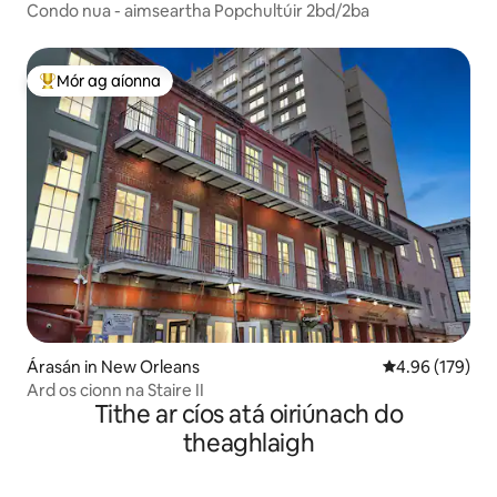
Condo nua - aimseartha Popchultúir 2bd/2ba
Mór ag aíonna
An-mhór ag aíonna
Árasán in New Orleans
Meánrátáil 4.96
4.96 (179)
Ard os cionn na Staire II
Tithe ar cíos atá oiriúnach do
theaghlaigh