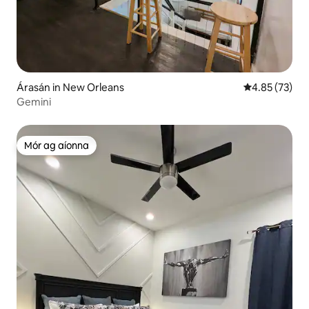
Árasán in New Orleans
Meánrátáil 4.8
4.85 (73)
Gemini
Mór ag aíonna
Mór ag aíonna