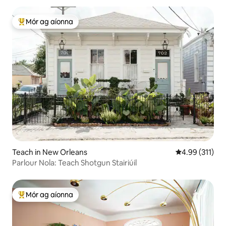
Mór ag aíonna
An-mhór ag aíonna
Teach in New Orleans
Meánrátáil 4.9
4.99 (311)
Parlour Nola: Teach Shotgun Stairiúil
Mór ag aíonna
An-mhór ag aíonna