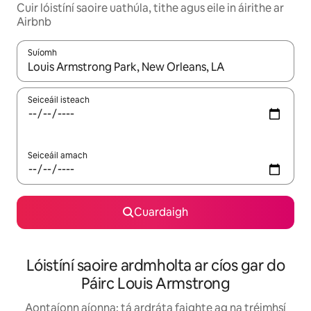
Cuir lóistíní saoire uathúla, tithe agus eile in áirithe ar
Airbnb
Suíomh
Nuair a bheidh torthaí ar fáil, déan nascleanúint le saigheadeoc
Seiceáil isteach
Seiceáil amach
Cuardaigh
Lóistíní saoire ardmholta ar cíos gar do
Páirc Louis Armstrong
Aontaíonn aíonna: tá ardráta faighte ag na tréimhsí