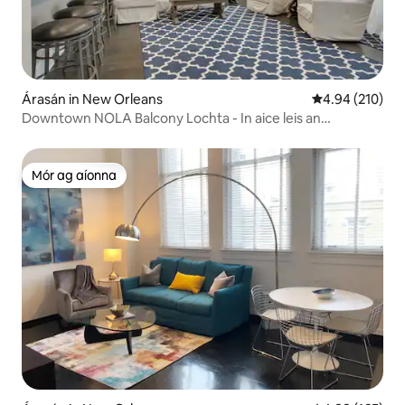
Árasán in New Orleans
Meánrátáil 4.94
4.94 (210)
Downtown NOLA Balcony Lochta - In aice leis an
Cheathrú Rua! 201
Mór ag aíonna
Mór ag aíonna