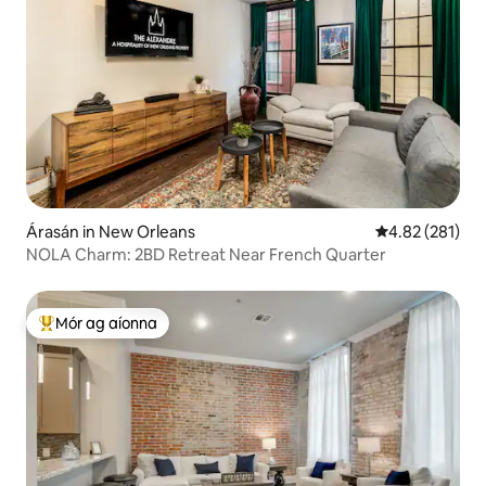
Árasán in New Orleans
Meánrátáil 4.82
4.82 (281)
NOLA Charm: 2BD Retreat Near French Quarter
Mór ag aíonna
An-mhór ag aíonna