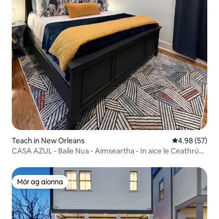
Teach in New Orleans
Meánrátáil 4.9
4.98 (57)
CASA AZUL - Baile Nua - Aimseartha - In aice le Ceathrú
na Fraince
Mór ag aíonna
Mór ag aíonna