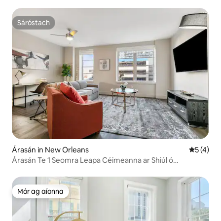
Sáróstach
Sáróstach
Árasán in New Orleans
Meánrátái
5 (4)
Árasán Te 1 Seomra Leapa Céimeanna ar Shiúl ó
Shráideanna Canála
Mór ag aíonna
Mór ag aíonna