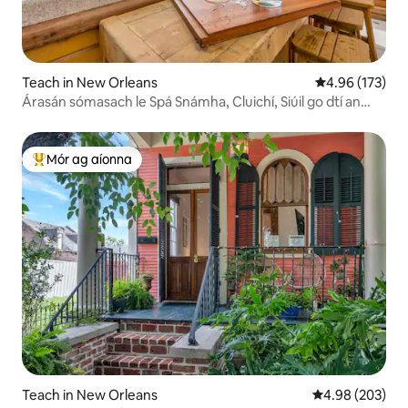
Teach in New Orleans
Meánrátáil 4.96
4.96 (173)
Árasán sómasach le Spá Snámha, Cluichí, Siúil go dtí an
Cheathrú Fhrancach!
Mór ag aíonna
An-mhór ag aíonna
Teach in New Orleans
Meánrátáil 4.98
4.98 (203)