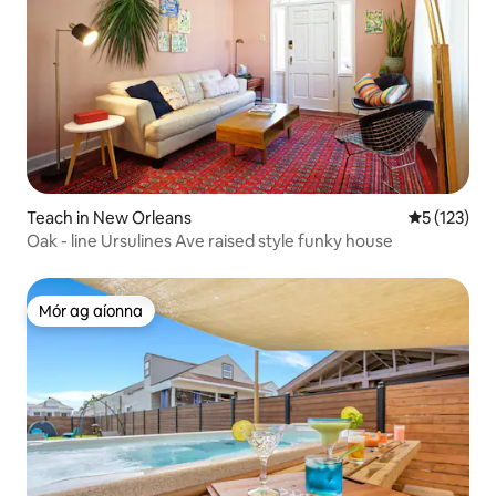
Teach in New Orleans
Meánrátáil 
5 (123)
Oak - line Ursulines Ave raised style funky house
Mór ag aíonna
Mór ag aíonna