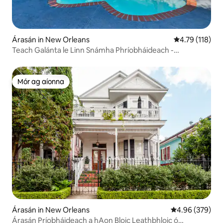
Árasán in New Orleans
Meánrátáil 4.7
4.79 (118)
Teach Galánta le Linn Snámha Phríobháideach -
Céimeanna chuig FQ
Mór ag aíonna
Mór ag aíonna
Árasán in New Orleans
Meánrátáil 4.96
4.96 (379)
Árasán Príobháideach a hAon Bloic Leathbhloic ó