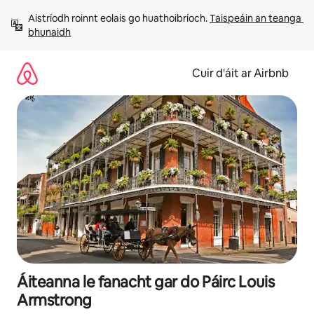
Léim
Aistríodh roinnt eolais go huathoibríoch. 
Taispeáin an teanga 
chuig
bhunaidh
ábhar
Cuir d'áit ar Airbnb
Áiteanna le fanacht gar do Páirc Louis
Armstrong