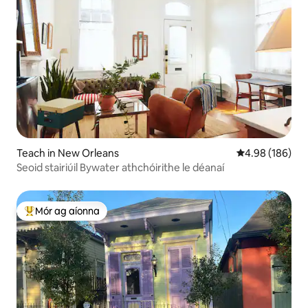
Teach in New Orleans
Meánrátáil 4.98
4.98 (186)
Seoid stairiúil Bywater athchóirithe le déanaí
Mór ag aíonna
An-mhór ag aíonna