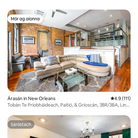
Mór ag aíonna
Mór ag aíonna
Árasán in New Orleans
Meánrátáil 4.
4.9 (111)
Tobán Te Príobháideach, Paitió, & Gríoscán, 3BR/3BA, Linn
Snámha
Sáróstach
Sáróstach