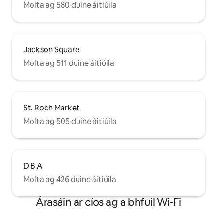
Molta ag 580 duine áitiúila
Jackson Square
Molta ag 511 duine áitiúila
St. Roch Market
Molta ag 505 duine áitiúila
D B A
Molta ag 426 duine áitiúila
Árasáin ar cíos ag a bhfuil Wi-Fi