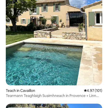
Teach in Cavaillon
Meánrátáil 4.9
4.97 (101)
Tearmann Teaghlaigh Suaimhneach in Provence + Linn
Snámha Théite