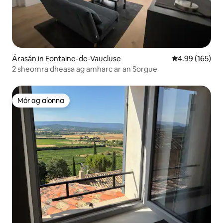
Árasán in Fontaine-de-Vaucluse
Meánrátáil 4.99
4.99 (165)
2 sheomra dheasa ag amharc ar an Sorgue
Mór ag aíonna
Mór ag aíonna