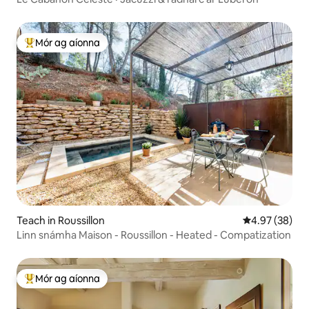
Mór ag aíonna
An-mhór ag aíonna
Teach in Roussillon
Meánrátáil 4.9
4.97 (38)
Linn snámha Maison - Roussillon - Heated - Compatization
Mór ag aíonna
An-mhór ag aíonna