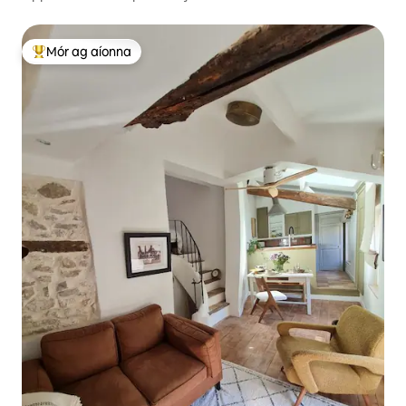
Mór ag aíonna
An-mhór ag aíonna