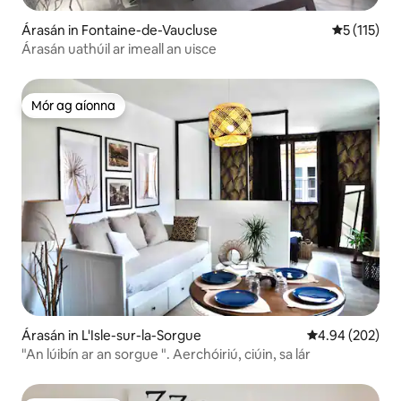
Árasán in Fontaine-de-Vaucluse
Meánrátáil 
5 (115)
Árasán uathúil ar imeall an uisce
Mór ag aíonna
Mór ag aíonna
Árasán in L'Isle-sur-la-Sorgue
Meánrátáil 4.94
4.94 (202)
"An lúibín ar an sorgue ". Aerchóiriú, ciúin, sa lár