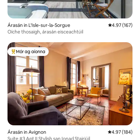
Árasán in L'Isle-sur-la-Sorgue
Meánrátáil 4.97
4.97 (167)
Oíche thosaigh, árasán eisceachtúil
Mór ag aíonna
An-mhór ag aíonna
Árasán in Avignon
Meánrátáil 4.97
4.97 (184)
Suite #3 Apt II Stylish san Ionad Stairiúil