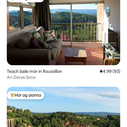
An-mhór ag aíonna
Teach baile mór in Roussillon
Meánrátáil 4.9
4.99 (93)
An Doras Sona
Mór ag aíonna
An-mhór ag aíonna