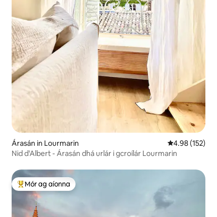
Árasán in Lourmarin
Meánrátáil 4.98
4.98 (152)
Nid d'Albert - Árasán dhá urlár i gcroílár Lourmarin
Mór ag aíonna
An-mhór ag aíonna