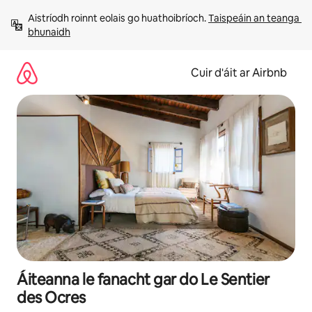
Léim
Aistríodh roinnt eolais go huathoibríoch. 
Taispeáin an teanga 
chuig
bhunaidh
ábhar
Cuir d'áit ar Airbnb
Áiteanna le fanacht gar do Le Sentier
des Ocres