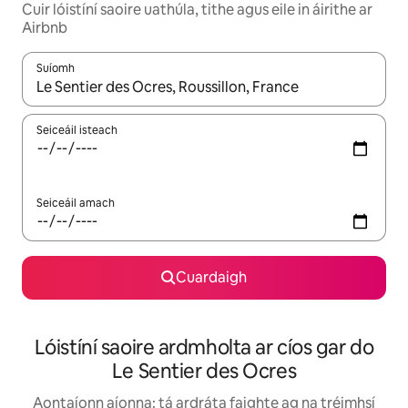
Cuir lóistíní saoire uathúla, tithe agus eile in áirithe ar
Airbnb
Suíomh
Nuair a bheidh torthaí ar fáil, déan nascleanúint le saigheadeoc
Seiceáil isteach
Seiceáil amach
Cuardaigh
Lóistíní saoire ardmholta ar cíos gar do
Le Sentier des Ocres
Aontaíonn aíonna: tá ardráta faighte ag na tréimhsí