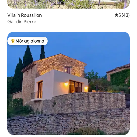
Villa in Roussillon
Meánrátáil
5 (43)
Gairdín Pierre
Mór ag aíonna
An-mhór ag aíonna