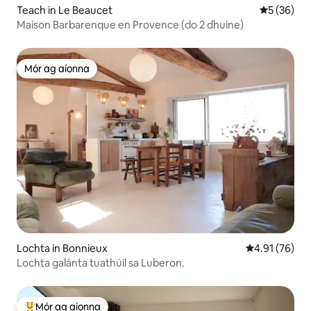
Teach in Le Beaucet
Meánrátáil 
5 (36)
Maison Barbarenque en Provence (do 2 dhuine)
Mór ag aíonna
Mór ag aíonna
Lochta in Bonnieux
Meánrátáil 4.9
4.91 (76)
Lochta galánta tuathúil sa Luberon.
Mór ag aíonna