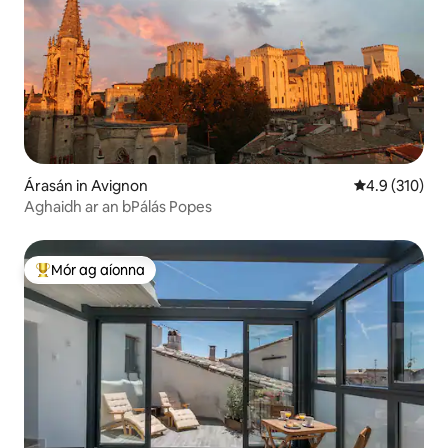
Árasán in Avignon
Meánrátáil 4.9
4.9 (310)
Aghaidh ar an bPálás Popes
Mór ag aíonna
An-mhór ag aíonna