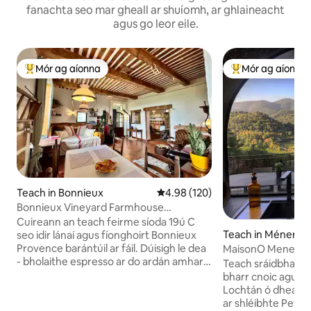
fanachta seo mar gheall ar shuíomh, ar ghlaineacht
agus go leor eile.
Mór ag aíonna
Mór ag aíonna
An-mhór ag aíonna
An-mhór ag aíon
Teach in Bonnieux
Meánrátáil 4.98 as 5, 120 léirmh
4.98 (120)
Bonnieux Vineyard Farmhouse
Hideaway - Fáilte roimh Pheataí
Cuireann an teach feirme síoda 19ú C
Teach in Ménerbe
seo idir lánaí agus fíonghoirt Bonnieux
Provence barántúil ar fáil. Dúisigh le dea
MaisonO Menerbes,
- bholaithe espresso ar do ardán amharc
Provence
Teach sráidbhaile ó
fíniúna, ansin téigh ag spaisteoireacht le
bharr cnoic agus ra
haghaidh croissants te mar chime
Lochtán ó dheas a 
cloigíní. Meascann ballaí cloiche stairiúla
ar shléibhte Petit