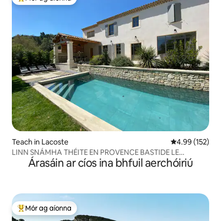
An-mhór ag aíonna
Teach in Lacoste
Meánrátáil 4.99
4.99 (152)
LINN SNÁMHA THÉITE EN PROVENCE BASTIDE LE
Árasáin ar cíos ina bhfuil aerchóiriú
RADHARC LUBERON
Mór ag aíonna
An-mhór ag aíonna