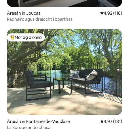
Árasán in Joucas
Meánrátáil 4.9
4.92 (118)
Radhairc agus draíocht i bparthas
Mór ag aíonna
An-mhór ag aíonna
Árasán in Fontaine-de-Vaucluse
Meánrátáil 4.9
4.97 (181)
La Sorgue ar do chosa!