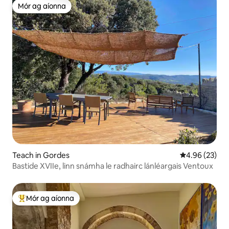
Mór ag aíonna
Mór ag aíonna
Teach in Gordes
Meánrátáil 4.9
4.96 (23)
Bastide XVIIe, linn snámha le radhairc lánléargais Ventoux
Mór ag aíonna
An-mhór ag aíonna