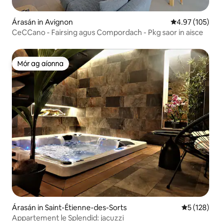
Árasán in Avignon
Meánrátáil 4.97
4.97 (105)
CeCCano - Fairsing agus Compordach - Pkg saor in aisce
Mór ag aíonna
Mór ag aíonna
Árasán in Saint-Étienne-des-Sorts
Meánrátáil 
5 (128)
Appartement le Splendid: jacuzzi