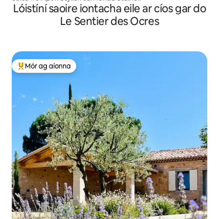
Lóistíní saoire iontacha eile ar cíos gar do
Le Sentier des Ocres
Mór ag aíonna
An-mhór ag aíonna