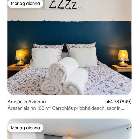
Mór ag aíonna
Mór ag aíonna
Árasán in Avignon
Meánrátáil 4.78
4.78 (849)
Árasán álainn 100 m² Carrchlós príobháideach, saor in
aisce.
Mór ag aíonna
Mór ag aíonna