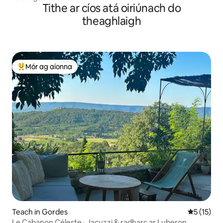
Tithe ar cíos atá oiriúnach do
theaghlaigh
Mór ag aíonna
An-mhór ag aíonna
Teach in Gordes
Meánrátáil
5 (15)
Le Cabanon Céleste · Jacuzzi & radharc ar Luberon