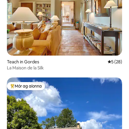
Teach in Gordes
Meánrátáil 
5 (28)
La Maison de la Silk
Mór ag aíonna
An-mhór ag aíonna