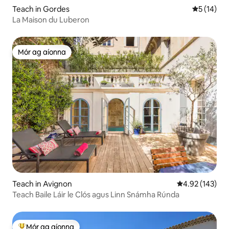
Teach in Gordes
Meánrátáil
5 (14)
La Maison du Luberon
Mór ag aíonna
Mór ag aíonna
Teach in Avignon
Meánrátáil 4.92
4.92 (143)
Teach Baile Láir le Clós agus Linn Snámha Rúnda
Mór ag aíonna