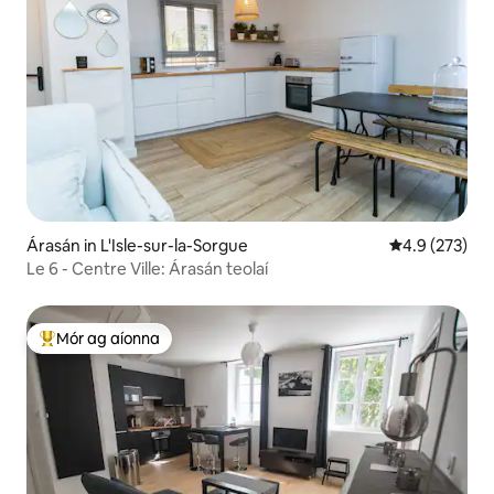
Árasán in L'Isle-sur-la-Sorgue
Meánrátáil 4.9
4.9 (273)
Le 6 - Centre Ville: Árasán teolaí
Mór ag aíonna
An-mhór ag aíonna