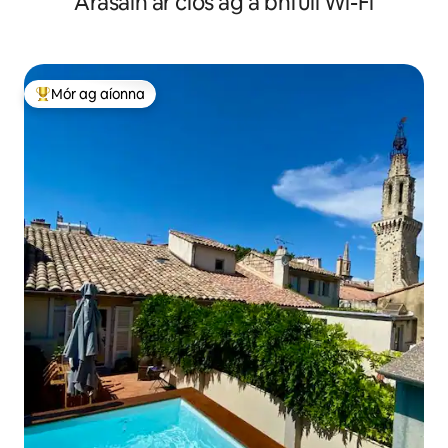
Árasáin ar cíos ag a bhfuil Wi-Fi
Mór ag aíonna
An-mhór ag aíonna