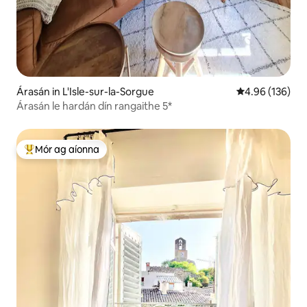
Árasán in L'Isle-sur-la-Sorgue
Meánrátáil 4.96
4.96 (136)
Árasán le hardán dín rangaithe 5*
Mór ag aíonna
An-mhór ag aíonna