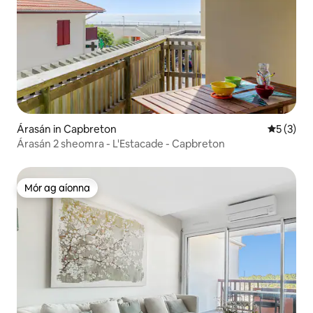
Árasán in Capbreton
Meánrátái
5 (3)
Árasán 2 sheomra - L'Estacade - Capbreton
Mór ag aíonna
Mór ag aíonna