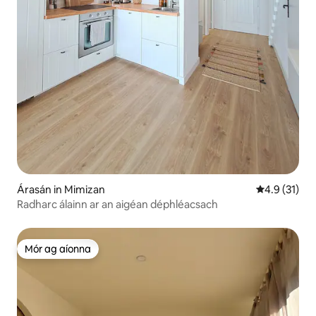
Árasán in Mimizan
Meánrátáil 4
4.9 (31)
Radharc álainn ar an aigéan déphléacsach
Mór ag aíonna
Mór ag aíonna