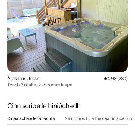
Árasán in Josse
Meánrátáil 4.93
4.93 (230)
Teach 3 réalta, 2 sheomra leapa
Cinn scríbe le hiniúchadh
Cineálacha eile fanachta
Na nithe is fiú a fheiceáil in aice láim