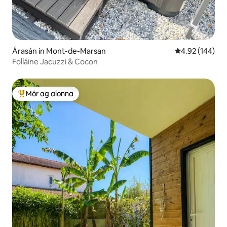
Árasán in Mont-de-Marsan
Meánrátáil 4.92
4.92 (144)
Folláine Jacuzzi & Cocon
Mór ag aíonna
An-mhór ag aíonna