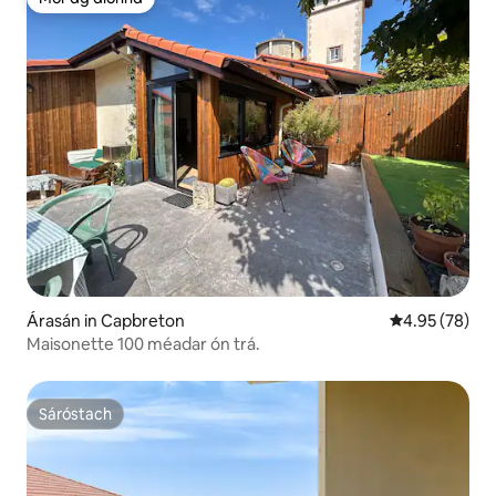
Mór ag aíonna
Árasán in Capbreton
Meánrátáil 4.9
4.95 (78)
Maisonette 100 méadar ón trá.
Sáróstach
Sáróstach