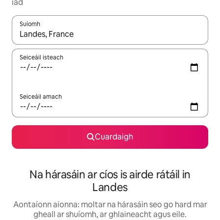
iad
Suíomh
Nuair a bheidh torthaí ar fáil, déan nascleanúint le saigheadeoc
Seiceáil isteach
Seiceáil amach
Cuardaigh
Na hárasáin ar cíos is airde rátáil in
Landes
Aontaíonn aíonna: moltar na hárasáin seo go hard mar
gheall ar shuíomh, ar ghlaineacht agus eile.