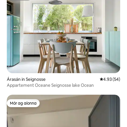
Árasán in Seignosse
Meánrátáil 4.9
4.93 (54)
Appartement Oceane Seignosse lake Ocean
Mór ag aíonna
Mór ag aíonna