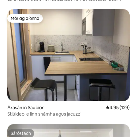
Mór ag aíonna
Mór ag aíonna
Árasán in Saubion
Meánrátáil 4.95
4.95 (129)
Stiúideo le linn snámha agus jacuzzi
Sáróstach
Sáróstach