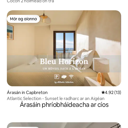
Cocon 2 nóiméad ón trá
Mór ag aíonna
Mór ag aíonna
Árasán in Capbreton
Meánrátáil 4.
4.92 (13)
Atlantic Selection - Sunset le radharc ar an Aigéan
Árasáin phríobháideacha ar cíos