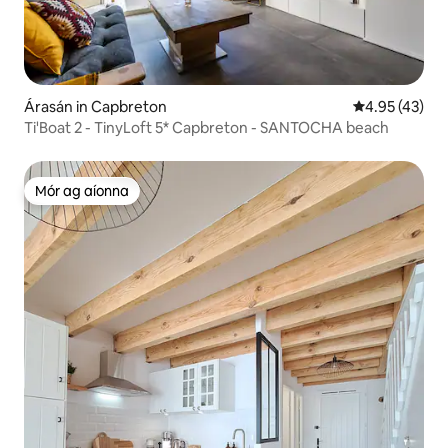
Árasán in Capbreton
Meánrátáil 4.9
4.95 (43)
Ti'Boat 2 - TinyLoft 5* Capbreton - SANTOCHA beach
Mór ag aíonna
Mór ag aíonna