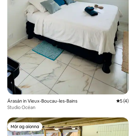
Árasán in Vieux-Boucau-les-Bains
Meánrátái
5 (4)
Studio Océan
Mór ag aíonna
Mór ag aíonna