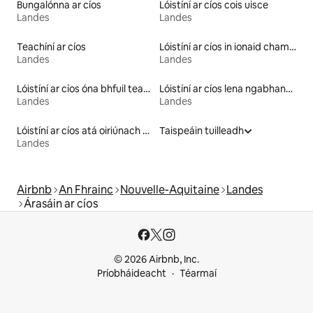
Bungalónna ar cíos
Lóistíní ar cíos cois uisce
Landes
Landes
Teachíní ar cíos
Lóistíní ar cíos in ionaid champála
Landes
Landes
Lóistíní ar cíos óna bhfuil teacht ar loch
Lóistíní ar cíos lena ngabhann bricfeasta
Landes
Landes
Lóistíní ar cíos atá oiriúnach do theaghlaigh
Taispeáin tuilleadh
Landes
Airbnb
An Fhrainc
Nouvelle-Aquitaine
Landes
Árasáin ar cíos
© 2026 Airbnb, Inc.
Príobháideacht
Téarmaí