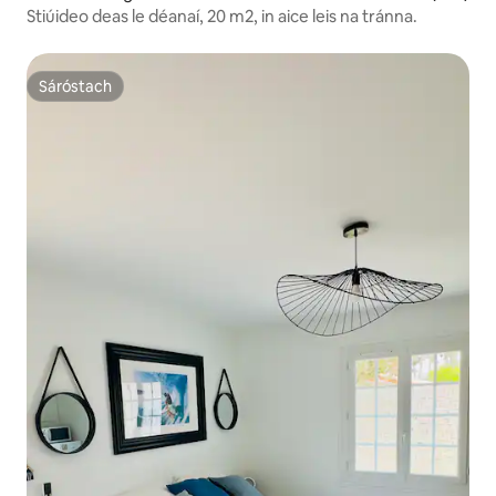
Stiúideo deas le déanaí, 20 m2, in aice leis na tránna.
Sáróstach
Sáróstach