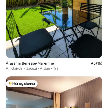
Árasán in Bénesse-Maremne
Meánrátáil
5 (16)
An Gairdín • Jácúzi • Ardán • Trá
Mór ag aíonna
An-mhór ag aíonna