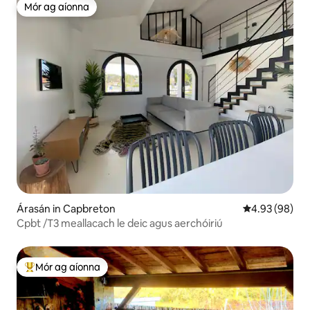
Mór ag aíonna
Mór ag aíonna
Árasán in Capbreton
Meánrátáil 4.9
4.93 (98)
Cpbt /T3 meallacach le deic agus aerchóiriú
Mór ag aíonna
An-mhór ag aíonna