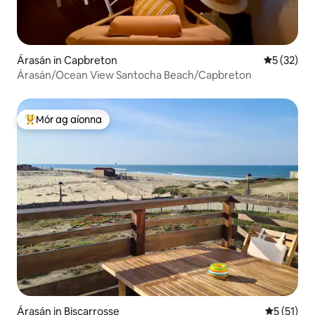
Árasán in Capbreton
Meánrátáil
5 (32)
Árasán/Ocean View Santocha Beach/Capbreton
Mór ag aíonna
An-mhór ag aíonna
Árasán in Biscarrosse
Meánrátáil
5 (51)