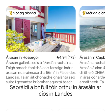
Mór ag aíonna
Mór ag aíonna
An-mhór ag aíonna
An-mhór ag aíon
Árasán in Hossegor
Meánrátáil 4.94 as 5, 173 léirmh
4.94 (173)
Árasán in Capbre
Árasán galánta cois trá/ardán radhairc
Árasán ardchaighd
aigéin
shiúl na gcos
Faigh amach faoi shó cois farraige inár n-
Árasán álainn 4 leab
árasán nua-aimseartha 56m² in Place des
dírithe ó DHEAS ag
Landais. Tá an áit chónaithe ghalánta seo
in áras cónaithe s
suite i gceantar bríomhar agus tá teacht
ardaitheoir. Tá na 
Saoráidí a bhfuil tóir orthu in árasáin ar
díreach ar an trá uaithi agus lochtán óna
bealach isteach/va
bhfuil radharc ar an aigéan. Codail go
fheistithe, seomra 
cíos in Landes
compordach sa dá sheomra leapa
thoilg, seomra leap
galánta agus athnuaigh thú féin sa
seomra folctha/lei
seomra folctha iomlán foirfe. I gcroílár
teilifíseán, Wi-Fi, c
chósta Landes, bain sult as caiféanna,
mhuireadóir síleála,