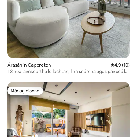
Árasán in Capbreton
Meánrátáil 4
4.9 (10)
T3 nua-aimseartha le lochtán, linn snámha agus páirceáil
phríobháideach
Mór ag aíonna
Mór ag aíonna