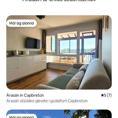
Mór ag aíonna
Mór ag aíonna
Árasán in Capbreton
Meánrátái
5 (7)
Árasán stiúideo gleoite i gcalafort Capbreton
Mór ag aíonna