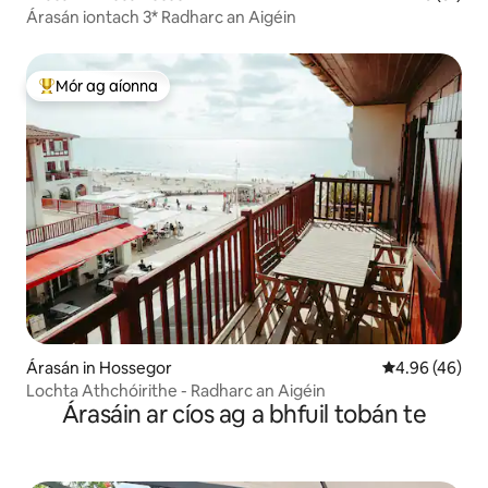
Árasán iontach 3* Radharc an Aigéin
Mór ag aíonna
An-mhór ag aíonna
Árasán in Hossegor
Meánrátáil 4.9
4.96 (46)
Lochta Athchóirithe - Radharc an Aigéin
Árasáin ar cíos ag a bhfuil tobán te