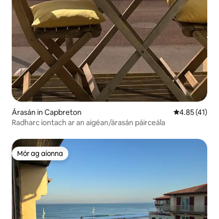
Árasán in Capbreton
Meánrátáil 4.
4.85 (41)
Radharc iontach ar an aigéan/árasán páirceála
Mór ag aíonna
Mór ag aíonna