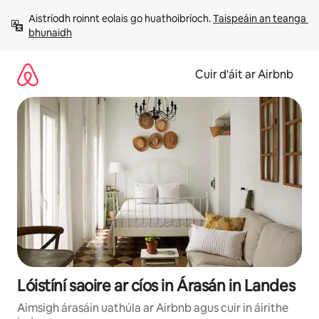
Léim
Aistríodh roinnt eolais go huathoibríoch. 
Taispeáin an teanga 
chuig
bhunaidh
ábhar
Cuir d'áit ar Airbnb
Lóistíní saoire ar cíos in Árasán in Landes
Aimsigh árasáin uathúla ar Airbnb agus cuir in áirithe