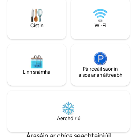
búitíceanna, bialanna, beáir áitiúla agus
Suíomh den scoth. 
as an aigéan gan teorainn. Tabhair faoi
d'achar siúil: trán
deara go bhfuil beáir agus bialanna
éisc, siopaí, bialann
díreach faoin réadmhaoin agus go
phríobháideach ar 
Cistin
Wi-Fi
bhféadfadh sé a bheith an-ghnóthach
go dtí an 17/09/26
san oíche le linn an ardséasúir.
Páirceáil saor in
Linn snámha
aisce ar an áitreabh
Aerchóiriú
Árasáin ar chíos seachtainiúil