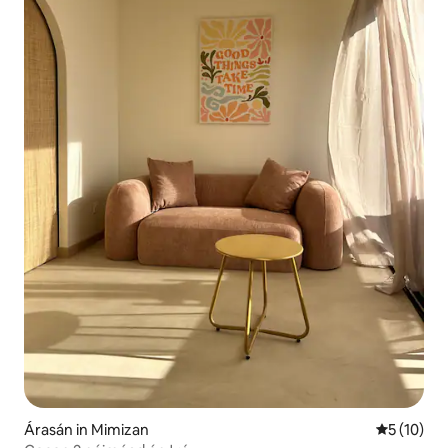
Árasán in Mimizan
Meánrátáil
5 (10)