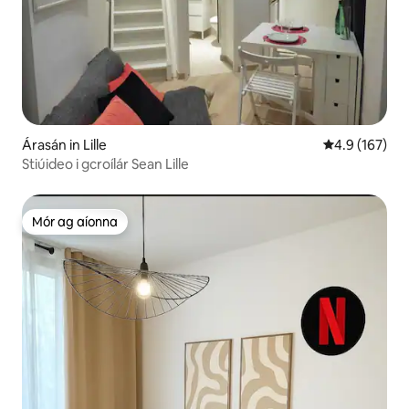
Árasán in Lille
Meánrátáil 4.9
4.9 (167)
Stiúideo i gcroílár Sean Lille
Mór ag aíonna
Mór ag aíonna