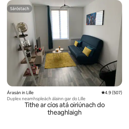
Sáróstach
Sáróstach
Árasán in Lille
Meánrátáil 4.9
4.9 (507)
Duplex neamhspleách álainn gar do Lille
Tithe ar cíos atá oiriúnach do
theaghlaigh