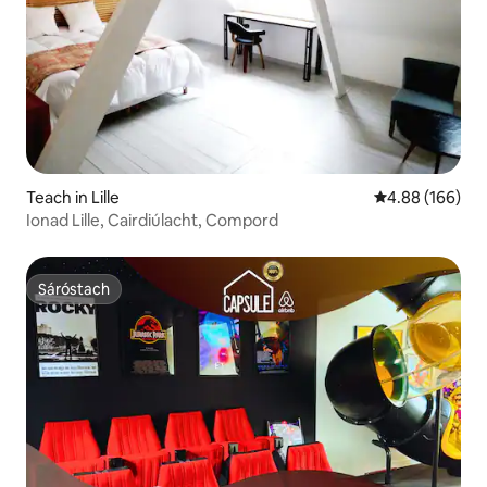
Teach in Lille
Meánrátáil 4.88
4.88 (166)
Ionad Lille, Cairdiúlacht, Compord
Sáróstach
Sáróstach