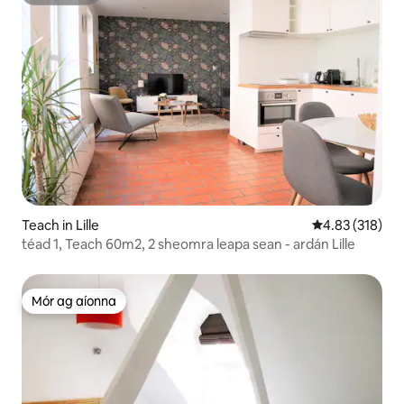
Sáróstach
Teach in Lille
Meánrátáil 4.83
4.83 (318)
téad 1, Teach 60m2, 2 sheomra leapa sean - ardán Lille
Mór ag aíonna
Mór ag aíonna