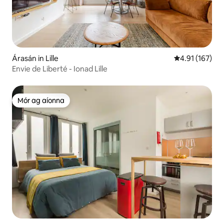
Árasán in Lille
Meánrátáil 4.9
4.91 (167)
Envie de Liberté - Ionad Lille
Mór ag aíonna
Mór ag aíonna