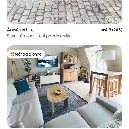
Árasán in Lille
Meánrátáil 4.8
4.8 (245)
Sean - árasán Lille 4 pers le ardán
Mór ag aíonna
An-mhór ag aíonna