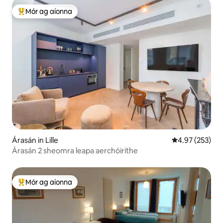
Mór ag aíonna
An-mhór ag aíonna
Árasán in Lille
Meánrátáil 4.97
4.97 (253)
Árasán 2 sheomra leapa aerchóirithe
Mór ag aíonna
An-mhór ag aíonna