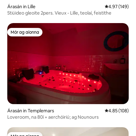
Árasán in Lille
Meánrátáil 4.97
4.97 (149)
Stiúideo gleoite 2pers. Vieux - Lille, teolaí, feistithe
Mór ag aíonna
Mór ag aíonna
Árasán in Templemars
Meánrátáil 4.85
4.85 (108)
Loveroom, na 80í + aerchóiriú; ag Nounours