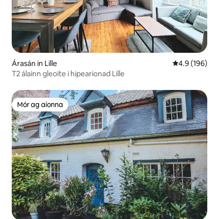
Árasán in Lille
Meánrátáil 4.9
4.9 (196)
T2 álainn gleoite i hipearionad Lille
Mór ag aíonna
Mór ag aíonna