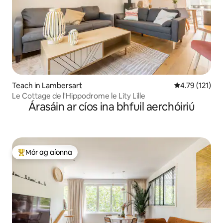
Teach in Lambersart
Meánrátáil 4.7
4.79 (121)
Le Cottage de l'Hippodrome le Lity Lille
Árasáin ar cíos ina bhfuil aerchóiriú
Mór ag aíonna
An-mhór ag aíonna