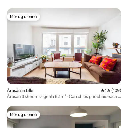
Mór ag aíonna
Mór ag aíonna
Árasán in Lille
Meánrátáil 4.9
4.9 (109)
Árasán 3 sheomra geala 62 m² · Carrchlós príobháideach ·
Meitreo 6 nóiméad ar shiúl
Mór ag aíonna
Mór ag aíonna