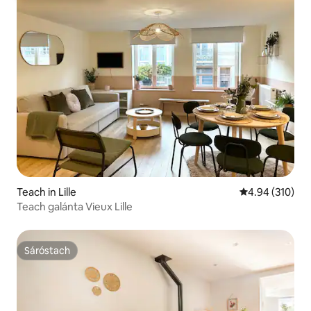
Teach in Lille
Meánrátáil 4.94
4.94 (310)
Teach galánta Vieux Lille
Sáróstach
Sáróstach