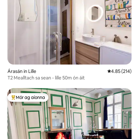
Árasán in Lille
Meánrátáil 4.85
4.85 (214)
T2 Mealltach sa sean - lille 50m ón áit
Mór ag aíonna
An-mhór ag aíonna