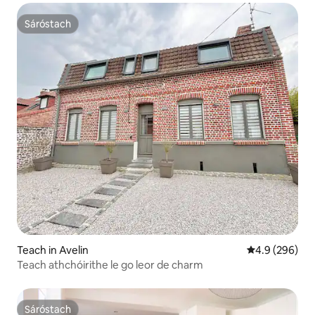
Sáróstach
Sáróstach
Teach in Avelin
Meánrátáil 4.9
4.9 (296)
Teach athchóirithe le go leor de charm
Sáróstach