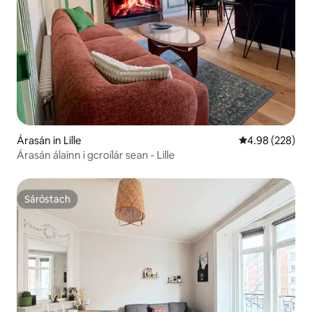
Árasán in Lille
Meánrátáil 4.98
4.98 (228)
Árasán álainn i gcroílár sean - Lille
Sáróstach
Sáróstach