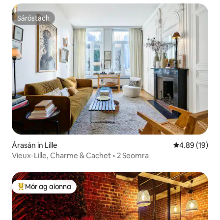
Sáróstach
Sáróstach
Árasán in Lille
Meánrátáil 4.8
4.89 (19)
Vieux-Lille, Charme & Cachet • 2 Seomra
Mór ag aíonna
An-mhór ag aíonna