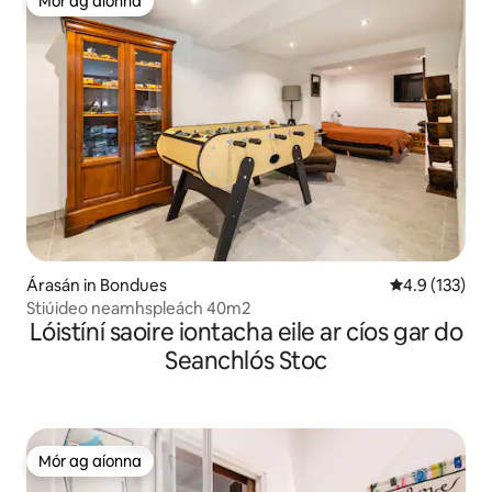
Mór ag aíonna
Mór ag aíonna
Árasán in Bondues
Meánrátáil 4.
4.9 (133)
Stiúideo neamhspleách 40m2
Lóistíní saoire iontacha eile ar cíos gar do
Seanchlós Stoc
Mór ag aíonna
Mór ag aíonna