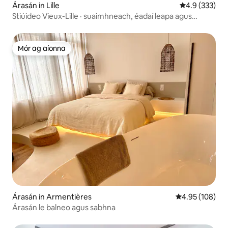
Árasán in Lille
Meánrátáil 4.9
4.9 (333)
Stiúideo Vieux-Lille · suaimhneach, éadaí leapa agus
línéadach leapa den scoth
Mór ag aíonna
Mór ag aíonna
Árasán in Armentières
Meánrátáil 4.95
4.95 (108)
Árasán le balneo agus sabhna