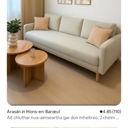
Árasán in Mons-en-Barœul
Meánrátáil 4.8
4.85 (110)
Áit chluthar nua-aimseartha gar don mheitreo, 2 chéim ó
gharastáin Lille, 7 nóiméad