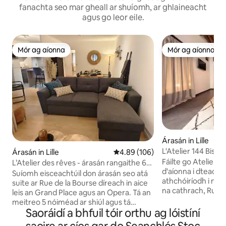
fanachta seo mar gheall ar shuíomh, ar ghlaineacht
agus go leor eile.
Mór ag aíonna
Mór ag aíonna
Mór ag aíonna
Mór ag aíonna
Árasán in Lille
L'Atelier 144 Bis: 
Árasán in Lille
Meánrátáil 4.89 as 5, 106 léirmh
4.89 (106)
Seomra Allais
Fáilte go Atelier 14
L’Atelier des rêves - árasán rangaithe 6
d'aíonna i dteach ó
dhuine
Suíomh eisceachtúil don árasán seo atá
athchóiríodh i ndathanna L
suite ar Rue de la Bourse díreach in aice
na cathrach, Rue P
leis an Grand Place agus an Opera. Tá an
ach turas gearr sa
meitreo 5 nóiméad ar shiúl agus tá
ó Gare Lille-Fland
Saoráidí a bhfuil tóir orthu ag lóistíní
páirceáil laistigh de 50 m. Tá bialanna,
Musée des Beaux-A
siopaí, séadchomharthaí ag bun an