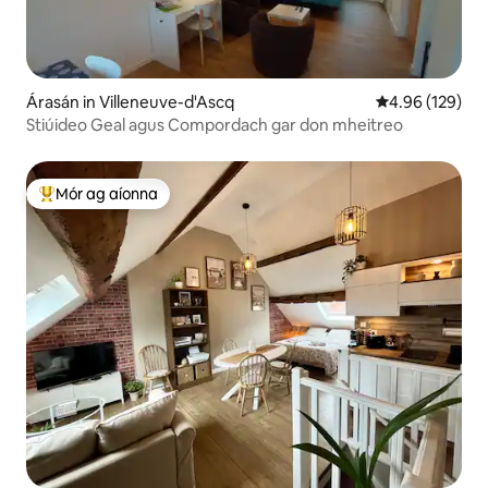
Árasán in Villeneuve-d'Ascq
Meánrátáil 4.96
4.96 (129)
Stiúideo Geal agus Compordach gar don mheitreo
Mór ag aíonna
An-mhór ag aíonna