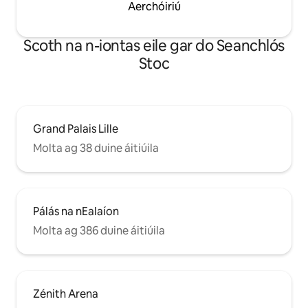
Aerchóiriú
Scoth na n-iontas eile gar do Seanchlós
Stoc
Grand Palais Lille
Molta ag 38 duine áitiúila
Pálás na nEalaíon
Molta ag 386 duine áitiúila
Zénith Arena