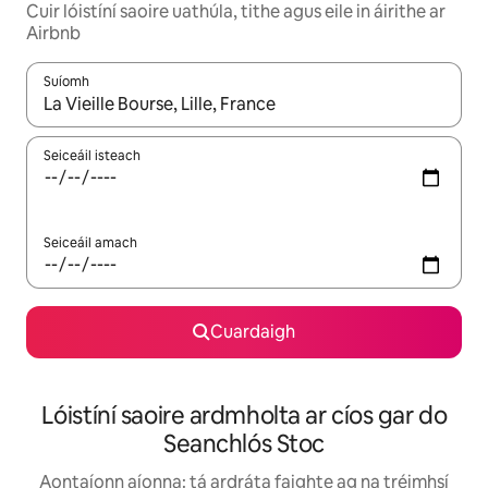
Cuir lóistíní saoire uathúla, tithe agus eile in áirithe ar
Airbnb
Suíomh
Nuair a bheidh torthaí ar fáil, déan nascleanúint le saigheadeoc
Seiceáil isteach
Seiceáil amach
Cuardaigh
Lóistíní saoire ardmholta ar cíos gar do
Seanchlós Stoc
Aontaíonn aíonna: tá ardráta faighte ag na tréimhsí