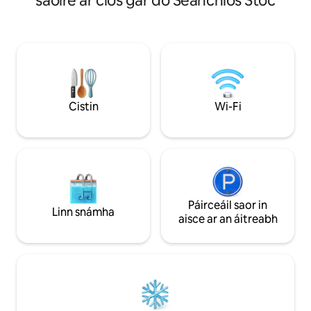
saoire ar cíos gar do Seanchlós Stoc
des Congrès (Zenit
fhoirgnimh! Tá seomra suí amháin san
shiúl (Les Tanneurs 
árasán ina bhfuil seomra suí agus cistin
luchtaithe 7 kW⚡️) Foirfe le haghaidh
oscailte, dhá sheomra leapa ina bhfuil
saoire bharántúil 
leaba dhúbailte, seomra folctha ina
lena sheomra allas
bhfuil cithfholcadán, leithreas ar leith. Tá
príobháideach, nó 
an t - árasán ar an 1 urlár d'fhoirgneamh
nua - aimseartha, inrochtana ag staighre
agus ardaitheoir. Foirfe do 4 -6 dhuine
Cistin
Wi-Fi
fásta. WI - FI
Páirceáil saor in
Linn snámha
aisce ar an áitreabh