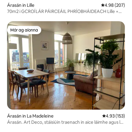
Árasán in Lille
Meánrátáil 4.98
4.98 (207)
70m2 i GCROÍLÁR PÁIRCEÁIL PHRÍOBHÁIDEACH Lille +
⭐️⭐️⭐️⭐️
Mór ag aíonna
Mór ag aíonna
Árasán in La Madeleine
Meánrátáil 4.93
4.93 (153)
Árasán. Art Deco, stáisiúin traenach in aice láimhe agus lár
Lille