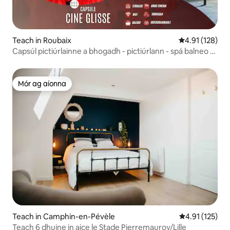
Teach in Roubaix
Meánrátáil 4.9
4.91 (128)
Capsúl pictiúrlainne a bhogadh - pictiúrlann - spá balneo -
garáiste
Mór ag aíonna
Mór ag aíonna
Teach in Camphin-en-Pévèle
Meánrátáil 4.9
4.91 (125)
Teach 6 dhuine in aice le Stade Pierremauroy/Lille