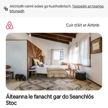
Léim
Aistríodh roinnt eolais go huathoibríoch. 
Taispeáin an teanga 
chuig
bhunaidh
ábhar
Cuir d'áit ar Airbnb
Áiteanna le fanacht gar do Seanchlós
Stoc