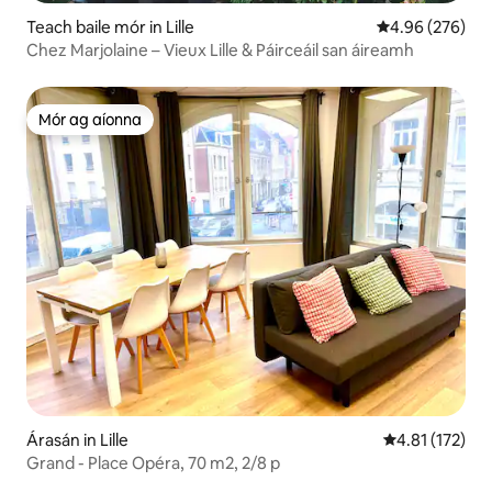
Teach baile mór in Lille
Meánrátáil 4.96
4.96 (276)
Chez Marjolaine – Vieux Lille & Páirceáil san áireamh
Mór ag aíonna
Mór ag aíonna
Árasán in Lille
Meánrátáil 4.8
4.81 (172)
Grand - Place Opéra, 70 m2, 2/8 p