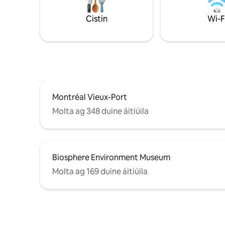
Tearmann g
tholglann agus ar ardán ar a bhfuil roinnt
nithe is dí
mhaith beárbaiciú ann san áireamh i
Cistin
Wi-F
Grand Pri
d'fhanacht. Páirceáil faoi thalamh saor in
Quartier des Sp
aisce, agus an traein faoi thalamh díreach
Fearr. MT
cúpla nóiméad ar shiúl. Gan dul amach, is
féidir leat an chathair a fhiosrú.
Montréal Vieux-Port
Molta ag 348 duine áitiúila
Biosphere Environment Museum
Molta ag 169 duine áitiúila