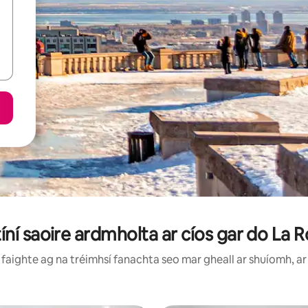
tíní saoire ardmholta ar cíos gar do La 
faighte ag na tréimhsí fanachta seo mar gheall ar shuíomh, ar 