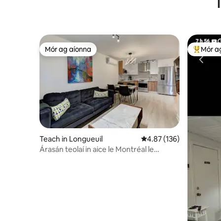
T
Mór ag aíonna
Mór a
Mór ag aíonna
An-mhór
Teach in Longueuil
Meánrátáil 4.87 as 5, 13
4.87 (136)
Árasán teolaí in aice le Montréal le
bealach isteach príobháideach