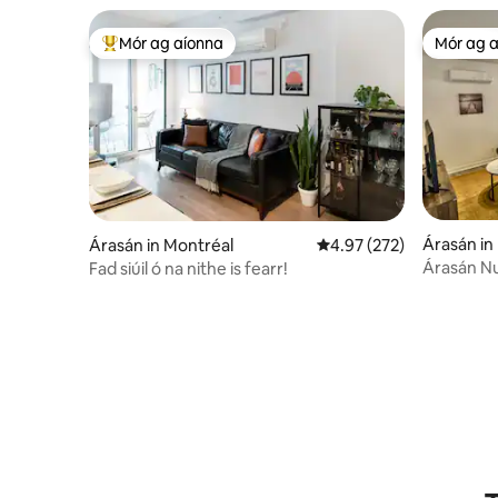
Aisce | In aice le YUL
Mór ag aíonna
Mór ag 
An-mhór ag aíonna
Mór ag 
Árasán in 
Árasán in Montréal
Meánrátáil 4.97 as 5, 27
4.97 (272)
Árasán Nu
Fad siúil ó na nithe is fearr!
Wi - Fi Pái