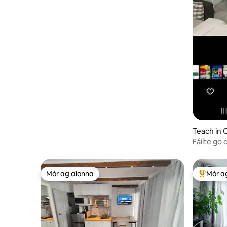
Teach in
Fáilte go 
CITQ3102
Mór ag aíonna
Mór a
Mór ag aíonna
An-mhór