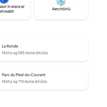
innt le
cistin iomlán, meaisín níocháin,
saor in aisce ar
 agus
triomadóir, miasniteoir agus balcóin
Aerchóiriú
áitreabh
phríobháideach.
La Ronde
Molta ag 555 duine áitiúila
Parc du Pied-du-Courant
Molta ag 119 duine áitiúila