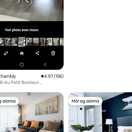
 Chambly
Meánrátáil 4.97 as 5, 156 léirmheas
4.97 (156)
dtí Au Petit Bonheur
05
g aíonna
Mór ag aíonna
 ag aíonna
Mór ag aíonna