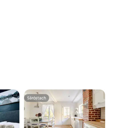
Sáróstach
Sáróstach