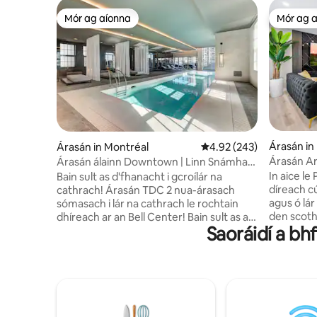
Mór ag aíonna
Mór ag 
Mór ag aíonna
Mór ag 
Árasán in
Árasán in Montréal
Meánrátáil 4.92 as 5, 24
4.92 (243)
Árasán Ar
Árasán álainn Downtown | Linn Snámha&
Mhontreal
Páirceáil saor in aisce
In aice l
Bain sult as d'fhanacht i gcroílár na
díreach c
cathrach! Árasán TDC 2 nua-árasach
agus ó lá
sómasach i lár na cathrach le rochtain
den scoth 
dhíreach ar an Bell Center! Bain sult as an
Saoráidí a bhf
athchóiri
gcompord inár n-árasán aon seomra
dearthóra
leapa atá feistithe go hiomlán agus ina
breise d
bhfuil gach rud atá ag teastáil, agus a
Teilifíseá
bhfuil a bhalcóin phríobháideach féin
agus buntá
aige! Tá rochtain ar sheomra allais, ar linn
suas le 5
snámha, ar sheomra aclaíochta, ar
seónna din
skylounge, ar sheomra cluichí, ar