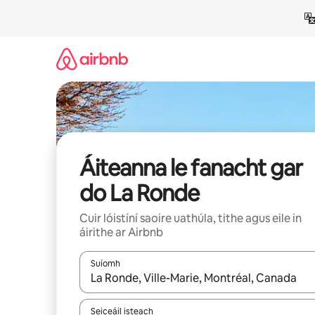
Léim
chuig
ábhar
Áiteanna le fanacht gar
do La Ronde
Cuir lóistíní saoire uathúla, tithe agus eile in
áirithe ar Airbnb
Suíomh
Nuair a bheidh torthaí ar fáil, déan nascleanúint 
Seiceáil isteach