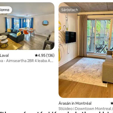
aíonna
Sáróstach
aíonna
Sáróstach
Laval
Meánrátáil 4.95 as 5, 136 léirmheas
4.95 (136)
2 léirmheas
a - Aimseartha 2BR 4 leaba AC
rceáil saor in aisce
Árasán in Montréal
M
Stiúideo i Downtown Montreal /