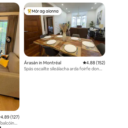
Mór ag aíonna
An-mhór ag aíonna
Árasán in Montréal
Meánrátáil 4.88 as 5, 1
4.88 (152)
Spás oscailte síleálacha arda foirfe don
ghrúpa
eánrátáil 4.89 as 5, 127 léirmheas
4.89 (127)
balcóin