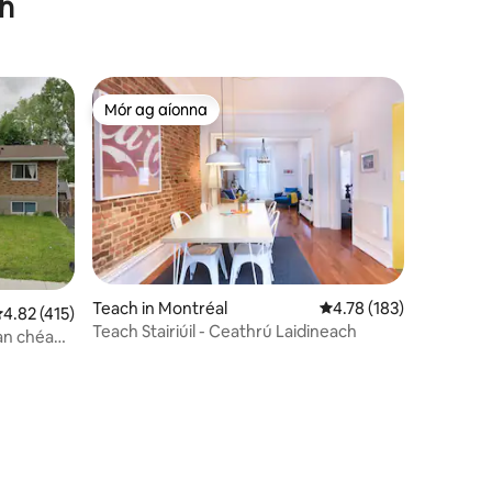
gh
Mór ag aíonna
Mór ag aíonna
Teach in Montréal
Meánrátáil 4.78 as 5, 1
4.78 (183)
eánrátáil 4.82 as 5, 415 léirmheas
4.82 (415)
Teach Stairiúil - Ceathrú Laidineach
 an chéad