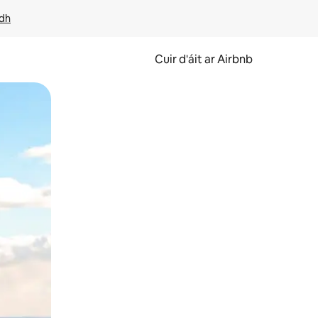
idh
Cuir d'áit ar Airbnb
svaidhpeáil.