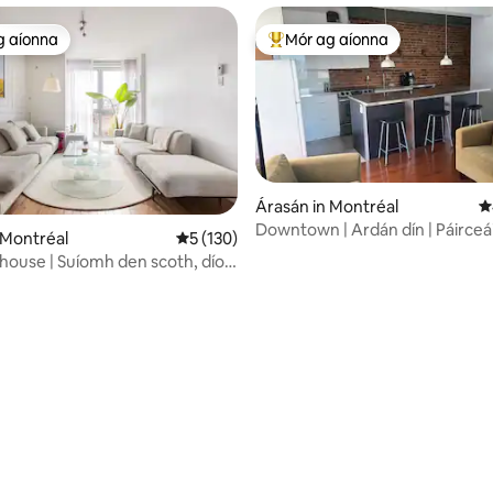
g aíonna
Mór ag aíonna
 ag aíonna
An-mhór ag aíonna
Árasán in Montréal
M
Downtown | Ardán dín | Páirceáil
 Montréal
Meánrátáil 5 as 5, 130 léirmheas
5 (130)
mtlFlats
house | Suíomh den scoth, díon
deach
0 léirmheas