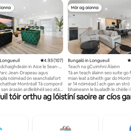
aíonna
Mór ag aíonna
aíonna
Mór ag aíonna
 Longueuil
Meánrátáil 4.93 as 5, 107 léirmheas
4.93 (107)
Bungaló in Longueuil
M
3 léirmheas
dchaighdeáin in Aice le Sean-
Teach na gCuimhní Álainn
. Páirceáil SAOR IN AISCE.
e Parc Jean-Drapeau agus
Tá an teach álainn seo suite go 
úpla nóiméad ón seanchalafort
mian leat a bheith gar do Montré
r chathair Montréal! Tá compord
ar 14 nóiméad ) ach gan an stró
san árasán ardleibhéil seo atá
bhaineann le bualadh le chéile i 
uil tóir orthu ag lóistíní saoire ar cíos 
the go hiomlán, le troscán
bhaile. Tá an réadmhaoin seo o
, fearais den scoth, agus rudaí
do lánúineacha, do theaghlaig
ea-mhachnamhacha amhail
maith le grúpaí móra cairde. 
n 86 orlach 4K le cainéil iomlána
tú gach rud a theastaíonn uait
istí eisiacha d'aíonna, lascaine
taitneamhach suaimhneach a b
0% ag na hionaid imeachtaí agus
agat. Ina theannta sin, tá an be
néir is fearr in Montréal.
seomra sna tithe tábhairne foirfe c