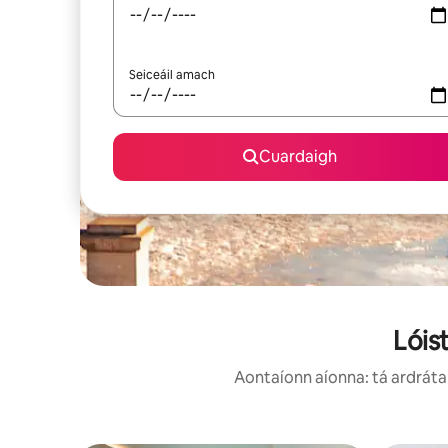
Seiceáil amach
Cuardaigh
Lóis
Aontaíonn aíonna: tá ardráta 