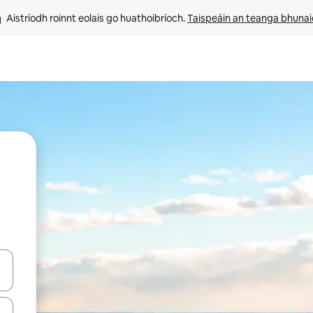
Aistríodh roinnt eolais go huathoibríoch. 
Taispeáin an teanga bhuna
le saigheadeochracha suas agus síos nó déan iniúchadh trí thadhall nó 