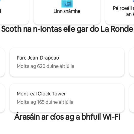
alánta uasscála in aice leis na
cuimhní cinn dodhearmadta a ro
Páirceáil 
ol spéise is fearr sa chathair!
do theaghlach nó le cairde. Tar
i
Linn snámha
an 
x F1 Montréal, Sean-Mhontreal,
cruthaigh cuimhní cinn sona!
ectacles. & an tÓstach is
L
Scoth na n-iontas eile gar do La Ronde
Parc Jean-Drapeau
Molta ag 620 duine áitiúila
Montreal Clock Tower
Molta ag 165 duine áitiúila
Árasáin ar cíos ag a bhfuil Wi-Fi