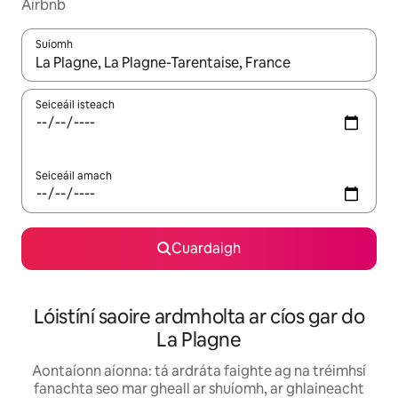
Airbnb
Suíomh
Nuair a bheidh torthaí ar fáil, déan nascleanúint le saigheadeoc
Seiceáil isteach
Seiceáil amach
Cuardaigh
Lóistíní saoire ardmholta ar cíos gar do
La Plagne
Aontaíonn aíonna: tá ardráta faighte ag na tréimhsí
fanachta seo mar gheall ar shuíomh, ar ghlaineacht