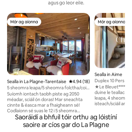
agus go leor eile.
Mór ag aíonna
Mór ag aíonna
Mór ag aíonna
Mór ag aíonna
Sealla in Aime
Duplex 10 Pers - A
Sealla in La Plagne-Tarentaise
Meánrátáil 4.94 as 5, 18 léirmh
4.94 (18)
Plagne Montalber
★Le Bleuet***** -Á
5 sheomra leapa/5 sheomra folctha/cois
duine le teallach,
fána/sneachta cinnte ag 2050m
Suíomh iontach taobh piste ag 2050
leapa, 4 sheomra f
méadar, sciáil ón doras! Mar sneachta
isteach/sciáil ama
cinnte & éasca mar a fhaigheann sé!
stáisiún an Ionaid ★2 spás páirceála
Codlaíonn sé suas le 12 i 5 sheomra
clúdaithe i sealla a
Saoráidí a bhfuil tóir orthu ag lóistíní
leapa+ 5 sheomra folctha - iontach do
áireamh, Línéadach 
ghrúpaí, do chairde agus do theaghlaigh.
saoire ar cíos gar do La Plagne
Leapacha déanta a
Páirceáil saor in aisce, teilifís chliste & Wi -
deireadh an fhana