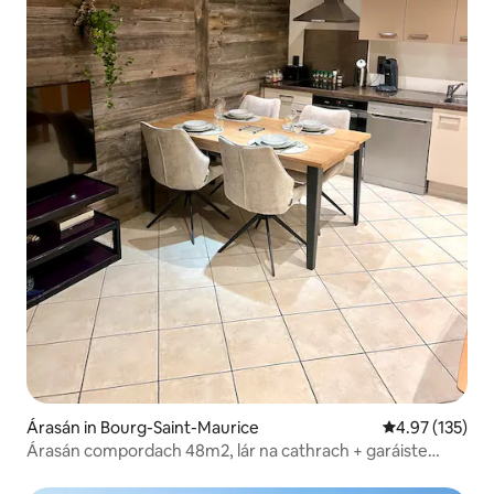
Árasán in Bourg-Saint-Maurice
Meánrátáil 4.97
4.97 (135)
Árasán compordach 48m2, lár na cathrach + garáiste
dúnta