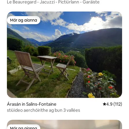
Le Beauregard - Jacuzzi - Pictiúrlann - Garáiste
Mór ag aíonna
Mór ag aíonna
Árasán in Salins-Fontaine
Meánrátáil 4.
4.9 (112)
stiúideo aerchóirithe ag bun 3 vallées
Mór ag aíonna