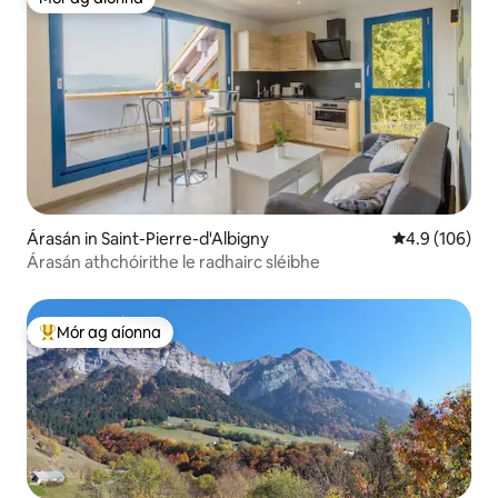
Mór ag aíonna
Árasán in Saint-Pierre-d'Albigny
Meánrátáil 4.9
4.9 (106)
Árasán athchóirithe le radhairc sléibhe
Mór ag aíonna
An-mhór ag aíonna