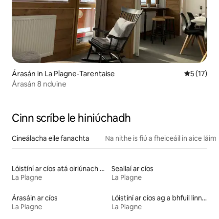
Árasán in La Plagne-Tarentaise
Meánrátáil
5 (17)
Árasán 8 nduine
Cinn scríbe le hiniúchadh
Cineálacha eile fanachta
Na nithe is fiú a fheiceáil in aice láim
Lóistíní ar cíos atá oiriúnach do theaghlaigh
Seallaí ar cíos
La Plagne
La Plagne
Árasáin ar cíos
Lóistíní ar cíos ag a bhfuil linn snámha
La Plagne
La Plagne