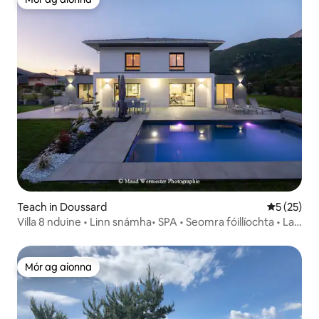
Mór ag aíonna
Teach in Doussard
Meánrátáil
5 (25)
Villa 8 nduine • Linn snámha• SPA • Seomra fóillíochta • Lac
Annecy
Mór ag aíonna
Mór ag aíonna