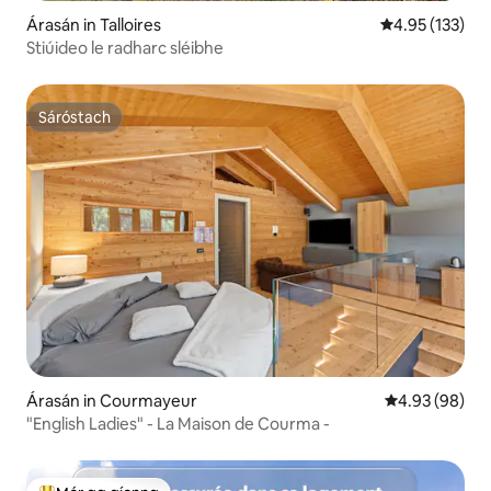
Árasán in Talloires
Meánrátáil 4.95
4.95 (133)
Stiúideo le radharc sléibhe
Sáróstach
Sáróstach
Árasán in Courmayeur
Meánrátáil 4.9
4.93 (98)
"English Ladies" - La Maison de Courma -