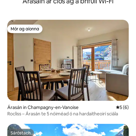
Árasáin ar cíos ag a bhfuil Wi-Fi
Mór ag aíonna
Mór ag aíonna
Árasán in Champagny-en-Vanoise
Meánrátái
5 (6)
Rocliss – Árasán te 5 nóiméad ó na hardaitheoirí sciála
Sáróstach
Sáróstach