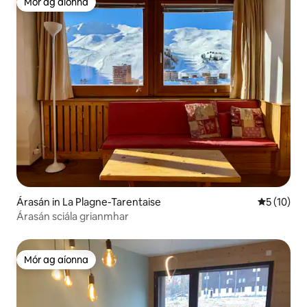
Mór ag aíonna
Mór ag aíonna
Árasán in La Plagne-Tarentaise
Meánrátáil
5 (10)
Árasán sciála grianmhar
Mór ag aíonna
Mór ag aíonna