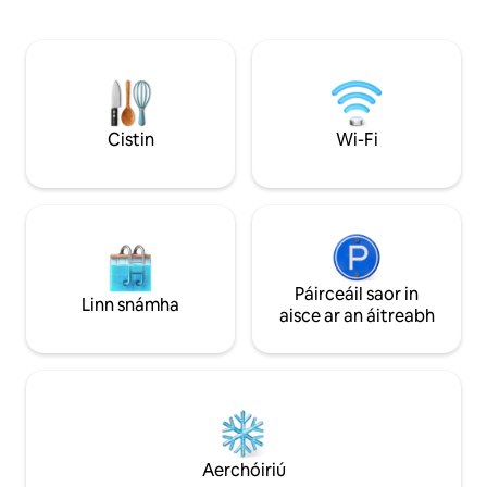
Fi. An - ghar & rochtain éasca ar scoil
Soláthar trealaimh 
sciála, piste, bialanna, beáir agus siopaí.
★Concierge: deasc 
Compordach & cluthar, feistithe go
★ Seirbhísí roghnac
maith, seomra sciála & triomadóirí
chur in áirithe ag
tosaithe! In aice le telecabine saor in
iompar chuig an ae
aisce síos go dtí Ionad Plagne. Socraigh le
trealamh sciála, ES
gach rud a d'fhéadfadh a bheith ag
Cistin
Wi-Fi
sheachadadh...
teastáil uait ar do shaoire sciála!
Páirceáil saor in
Linn snámha
aisce ar an áitreabh
Aerchóiriú