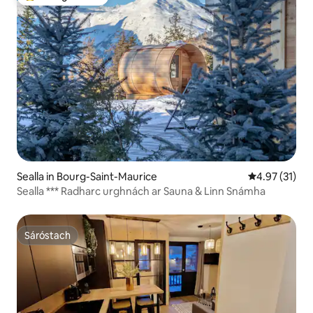
An-mhór ag aíonna
Sealla in Bourg-Saint-Maurice
Meánrátáil 4.
4.97 (31)
Sealla *** Radharc urghnách ar Sauna & Linn Snámha
Sáróstach
Sáróstach