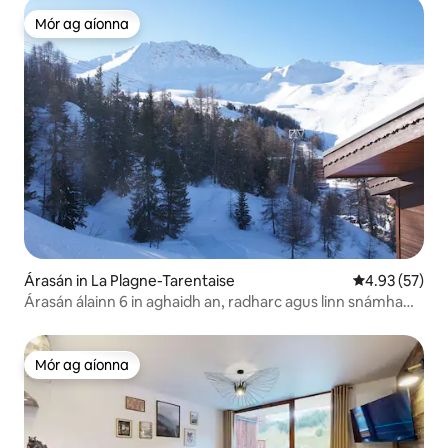
Mór ag aíonna
Mór ag aíonna
Árasán in La Plagne-Tarentaise
Meánrátáil 4.9
4.93 (57)
Árasán álainn 6 in aghaidh an, radharc agus linn snámha
álainn
Mór ag aíonna
Mór ag aíonna