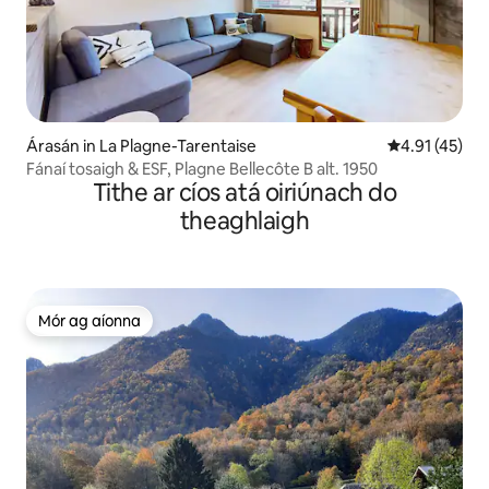
Árasán in La Plagne-Tarentaise
Meánrátáil 4.
4.91 (45)
Fánaí tosaigh & ESF, Plagne Bellecôte B alt. 1950
Tithe ar cíos atá oiriúnach do
theaghlaigh
Mór ag aíonna
Mór ag aíonna