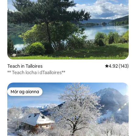
Teach in Talloires
Meánrátáil 4.92
4.92 (143)
** Teach locha i dTaalloires**
Mór ag aíonna
Mór ag aíonna