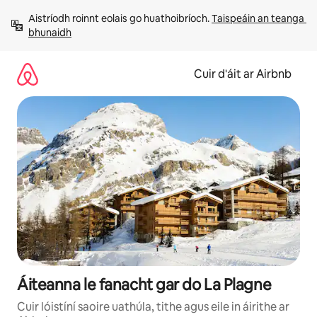
Léim
Aistríodh roinnt eolais go huathoibríoch. 
Taispeáin an teanga 
chuig
bhunaidh
ábhar
Cuir d'áit ar Airbnb
Áiteanna le fanacht gar do La Plagne
Cuir lóistíní saoire uathúla, tithe agus eile in áirithe ar