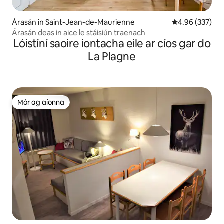
Árasán in Saint-Jean-de-Maurienne
Meánrátáil 4.96
4.96 (337)
Árasán deas in aice le stáisiún traenach
Lóistíní saoire iontacha eile ar cíos gar do
La Plagne
Mór ag aíonna
Mór ag aíonna