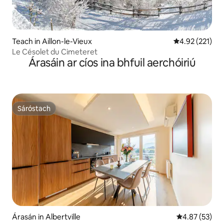
Teach in Aillon-le-Vieux
Meánrátáil 4.92
4.92 (221)
Le Césolet du Cimeteret
Árasáin ar cíos ina bhfuil aerchóiriú
Sáróstach
Sáróstach
Árasán in Albertville
Meánrátáil 4.8
4.87 (53)