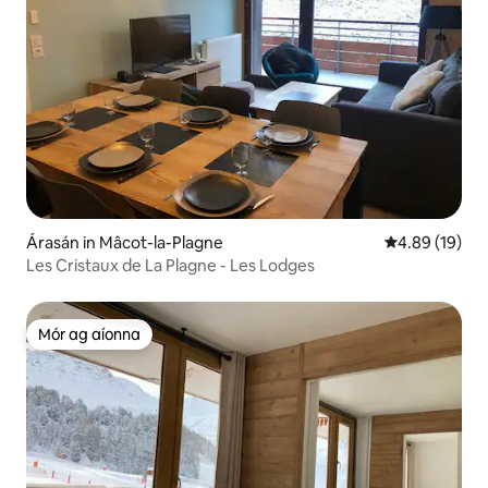
Árasán in Mâcot-la-Plagne
Meánrátáil 4.8
4.89 (19)
Les Cristaux de La Plagne - Les Lodges
Mór ag aíonna
Mór ag aíonna