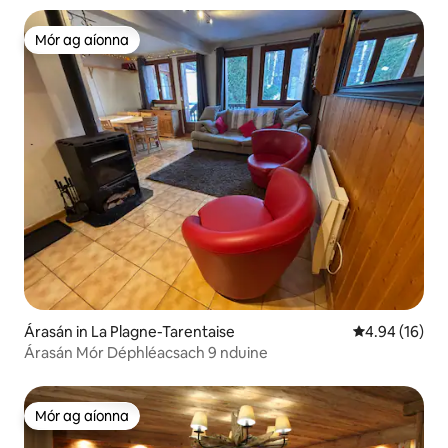
Mór ag aíonna
Mór ag aíonna
Árasán in La Plagne-Tarentaise
Meánrátáil 4.9
4.94 (16)
Árasán Mór Déphléacsach 9 nduine
Mór ag aíonna
Mór ag aíonna