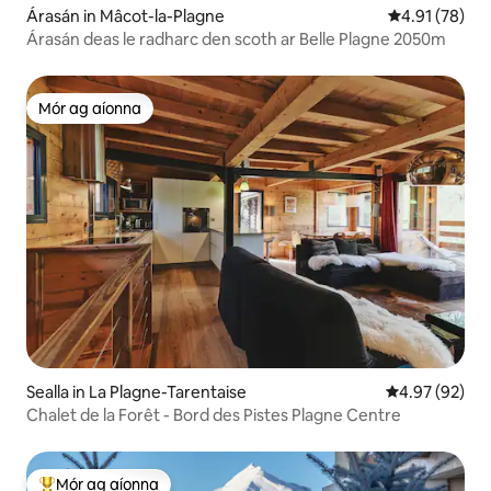
Árasán in Mâcot-la-Plagne
Meánrátáil 4.9
4.91 (78)
Árasán deas le radharc den scoth ar Belle Plagne 2050m
Mór ag aíonna
Mór ag aíonna
Sealla in La Plagne-Tarentaise
Meánrátáil 4.9
4.97 (92)
Chalet de la Forêt - Bord des Pistes Plagne Centre
Mór ag aíonna