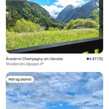
Árasán in Champagny-en-Vanoise
Meánrátáil 4.
4.87 (15)
Stiúideo les Alpages 4*
Mór ag aíonna
Mór ag aíonna