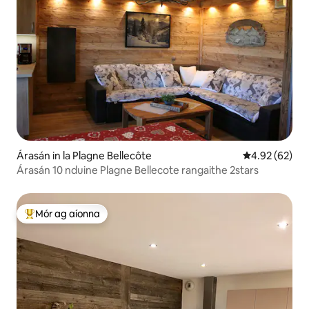
Árasán in la Plagne Bellecôte
Meánrátáil 4.9
4.92 (62)
Árasán 10 nduine Plagne Bellecote rangaithe 2stars
Mór ag aíonna
An-mhór ag aíonna