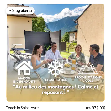
Mór ag aíonna
Mór ag aíonna
Teach in Saint-Avre
Meánrátáil 4.97
4.97 (103)