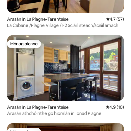
Árasán in La Plagne-Tarentaise
Meánrátáil 4
4.7 (57)
La Cabane /Plagne Village / F2 Sciáil isteach/sciáil amach
Mór ag aíonna
Mór ag aíonna
Árasán in La Plagne-Tarentaise
Meánrátáil 4
4.9 (10)
Árasán athchóirithe go hiomlán in Ionad Plagne