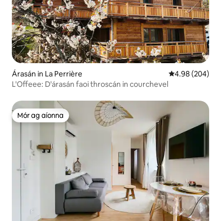
Árasán in La Perrière
Meánrátáil 4.98
4.98 (204)
L'Offeee: D'árasán faoi throscán in courchevel
Mór ag aíonna
Mór ag aíonna