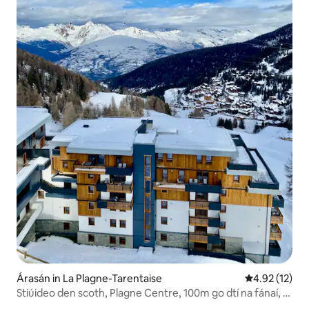
Árasán in La Plagne-Tarentaise
Meánrátáil 4.
4.92 (12)
Stiúideo den scoth, Plagne Centre, 100m go dtí na fánaí, 2-
4 dhuine