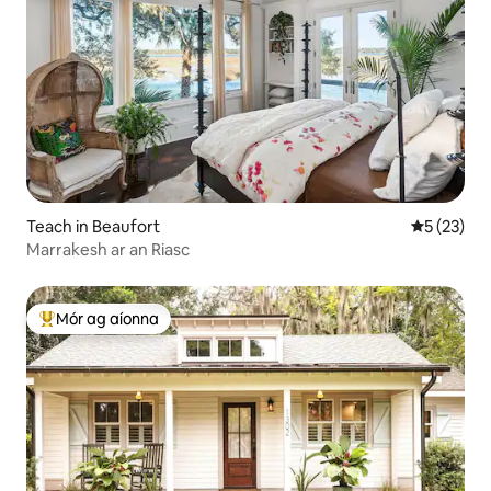
Teach in Beaufort
Meánrátáil
5 (23)
Marrakesh ar an Riasc
Mór ag aíonna
An-mhór ag aíonna