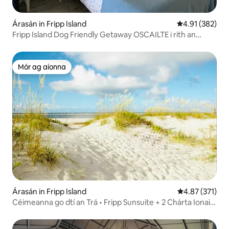
Árasán in Fripp Island
Meánrátáil 4.91
4.91 (382)
Fripp Island Dog Friendly Getaway OSCAILTE i rith an
GHEIMHRIDH
Mór ag aíonna
Mór ag aíonna
Árasán in Fripp Island
Meánrátáil 4.87
4.87 (371)
Céimeanna go dtí an Trá • Fripp Sunsuite + 2 Chárta Ionaid
Saoire