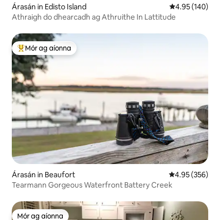
Árasán in Edisto Island
Meánrátáil 4.95
4.95 (140)
Athraigh do dhearcadh ag Athruithe In Lattitude
Mór ag aíonna
An-mhór ag aíonna
Árasán in Beaufort
Meánrátáil 4.95
4.95 (356)
Tearmann Gorgeous Waterfront Battery Creek
Mór ag aíonna