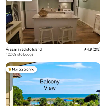
Mór ag aíonna
Árasán in Edisto Island
Meánrátáil 4.
4.9 (215)
422 Oristo Lodge
Mór ag aíonna
An-mhór ag aíonna