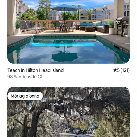
Teach in Hilton Head Island
Meánrátáil 
5 (121)
98 Sandcastle Ct
Mór ag aíonna
Mór ag aíonna