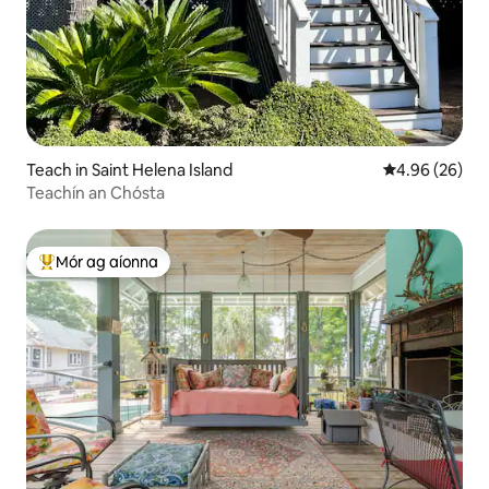
Teach in Saint Helena Island
Meánrátáil 4.9
4.96 (26)
Teachín an Chósta
Mór ag aíonna
An-mhór ag aíonna