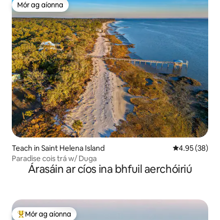
Mór ag aíonna
Mór ag aíonna
Teach in Saint Helena Island
Meánrátáil 4.9
4.95 (38)
Paradise cois trá w/ Duga
Árasáin ar cíos ina bhfuil aerchóiriú
Mór ag aíonna
An-mhór ag aíonna