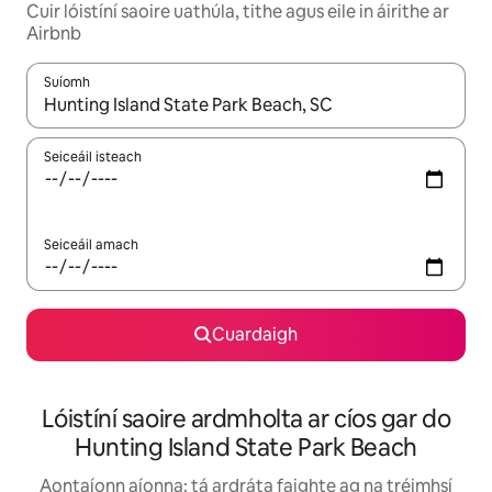
Cuir lóistíní saoire uathúla, tithe agus eile in áirithe ar
Airbnb
Suíomh
Nuair a bheidh torthaí ar fáil, déan nascleanúint le saigheadeoc
Seiceáil isteach
Seiceáil amach
Cuardaigh
Lóistíní saoire ardmholta ar cíos gar do
Hunting Island State Park Beach
Aontaíonn aíonna: tá ardráta faighte ag na tréimhsí