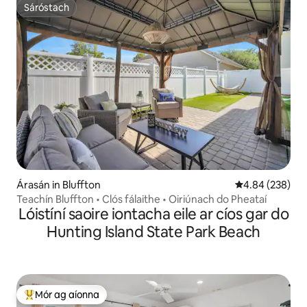
Sáróstach
Sáróstach
Árasán in Bluffton
Meánrátáil 4.84
4.84 (238)
Teachín Bluffton • Clós fálaithe • Oiriúnach do Pheataí
Lóistíní saoire iontacha eile ar cíos gar do
Hunting Island State Park Beach
Mór ag aíonna
An-mhór ag aíonna