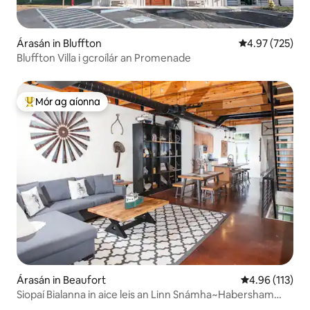
Árasán in Bluffton
Meánrátáil 4.97
4.97 (725)
Bluffton Villa i gcroílár an Promenade
Mór ag aíonna
An-mhór ag aíonna
Árasán in Beaufort
Meánrátáil 4.9
4.96 (113)
Siopaí Bialanna in aice leis an Linn Snámha~Habersham
Mór Le Rá!