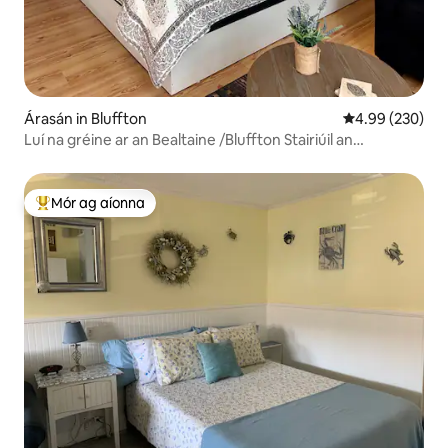
Árasán in Bluffton
Meánrátáil 4.99
4.99 (230)
Luí na gréine ar an Bealtaine /Bluffton Stairiúil an
tSeanbhaile
Mór ag aíonna
An-mhór ag aíonna