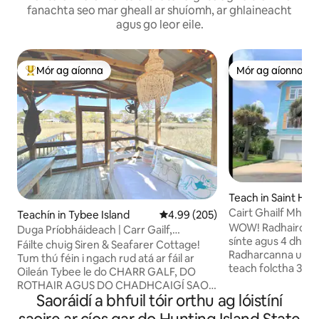
fanachta seo mar gheall ar shuíomh, ar ghlaineacht
agus go leor eile.
Mór ag aíonna
Mór ag aíonna
An-mhór ag aíonna
Mór ag aíonna
Teach in Saint Hel
Cairt Ghailf Mhór!
Teachín in Tybee Island
Meánrátáil 4.99 as 5, 205 léirmh
4.99 (205)
Peataí! Inrochtana
WOW! Radhairc, ard
Duga Príobháideach | Carr Gailf,
sínte agus 4 dheic!
Cadhcanna & Rothair SAOR IN AISCE
Fáilte chuig Siren & Seafarer Cottage!
Radharcanna uisce
Tum thú féin i ngach rud atá ar fáil ar
teach folctha 3 lea
Oileán Tybee le do CHARR GALF, DO
Harbor. 2000 troig
ROTHAIR AGUS DO CHADHCAIGÍ SAOR
mhór chónaithe ar 
Saoráidí a bhfuil tóir orthu ag lóistíní
IN AISCE duit féin. Tabhair aire duit féin
ghailf 3 nóiméad go trá. Máist
leis an saoire shómasach seo agus leis an