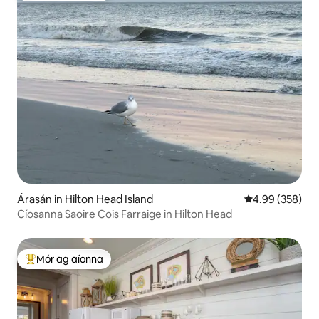
Árasán in Hilton Head Island
Meánrátáil 4.99
4.99 (358)
Cíosanna Saoire Cois Farraige in Hilton Head
Mór ag aíonna
An-mhór ag aíonna