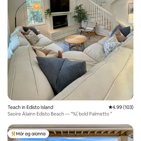
Teach in Edisto Island
Meánrátáil 4.99
4.99 (103)
Saoire Álainn Edisto Beach — “%{ bold Palmetto ”
Mór ag aíonna
An-mhór ag aíonna