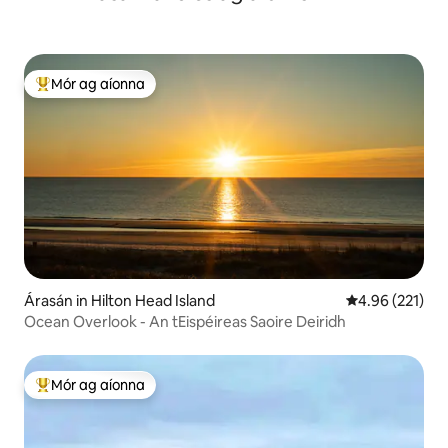
Mór ag aíonna
An-mhór ag aíonna
Árasán in Hilton Head Island
Meánrátáil 4.96
4.96 (221)
Ocean Overlook - An tEispéireas Saoire Deiridh
Mór ag aíonna
An-mhór ag aíonna