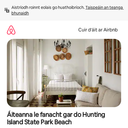
Léim
Aistríodh roinnt eolais go huathoibríoch. 
Taispeáin an teanga 
chuig
bhunaidh
ábhar
Cuir d'áit ar Airbnb
Áiteanna le fanacht gar do Hunting
Island State Park Beach