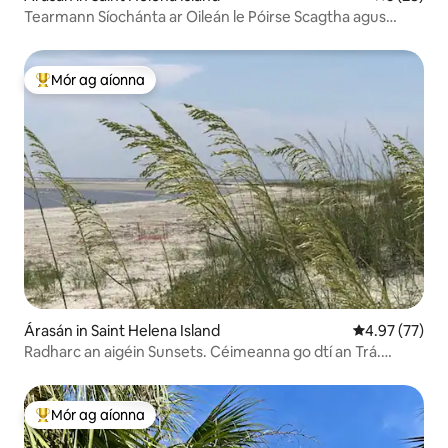
Tearmann Síochánta ar Oileán le Póirse Scagtha agus
Radharc
Mór ag aíonna
An-mhór ag aíonna
Árasán in Saint Helena Island
Meánrátáil 4.9
4.97 (77)
Radharc an aigéin Sunsets. Céimeanna go dtí an Trá.
Beárbaiciú & Linn Snámha
Mór ag aíonna
An-mhór ag aíonna