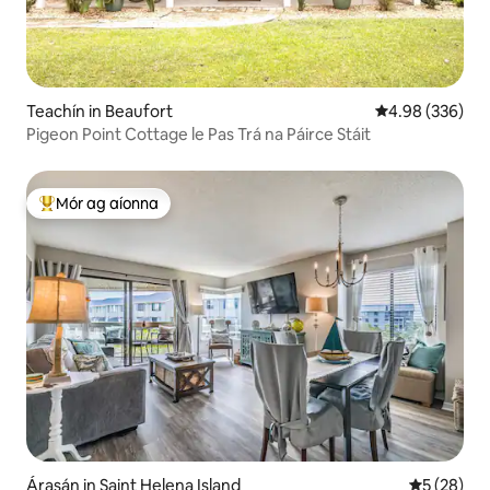
Teachín in Beaufort
Meánrátáil 4.98
4.98 (336)
Pigeon Point Cottage le Pas Trá na Páirce Stáit
Mór ag aíonna
An-mhór ag aíonna
Árasán in Saint Helena Island
Meánrátáil 
5 (28)