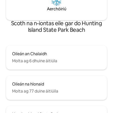
Aerchóiriú
Scoth na n-iontas eile gar do Hunting
Island State Park Beach
Oileán an Chalaidh
Molta ag 6 dhuine áitiúla
Oileán na hIonaid
Molta ag 77 duine áitiúila