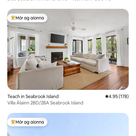
Mór ag aíonna
An-mhór ag aíonna
Teach in Seabrook Island
Meánrátáil 4.95
4.95 (178)
Villa Álainn 2BD/2BA Seabrook Island
Mór ag aíonna
An-mhór ag aíonna