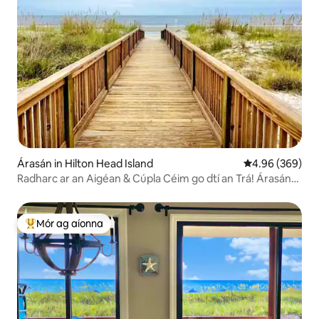
Árasán in Hilton Head Island
Meánrátáil 4.96
4.96 (369)
Radharc ar an Aigéan & Cúpla Céim go dtí an Trá! Árasán
HHBT Athchóirithe!
Mór ag aíonna
An-mhór ag aíonna