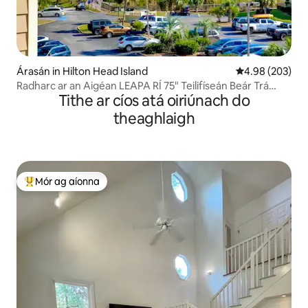
Árasán in Hilton Head Island
Meánrátáil 4.98
4.98 (203)
Radharc ar an Aigéan LEAPA RÍ 75" Teilifíseán Beár Trá
Tithe ar cíos atá oiriúnach do
Pickleball IONAD ACLAÍOCHTA
theaghlaigh
Mór ag aíonna
An-mhór ag aíonna