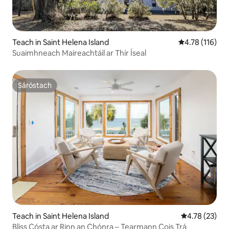
Teach in Saint Helena Island
Meánrátáil 4.7
4.78 (116)
Suaimhneach Maireachtáil ar Thír Íseal
Sáróstach
Sáróstach
Teach in Saint Helena Island
Meánrátáil 4.7
4.78 (23)
Bliss Cósta ar Rinn an Chónra – Tearmann Cois Trá