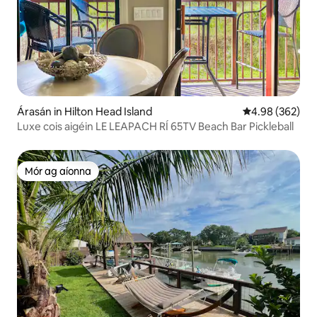
Árasán in Hilton Head Island
Meánrátáil 4.98
4.98 (362)
Luxe cois aigéin LE LEAPACH RÍ 65TV Beach Bar Pickleball
Mór ag aíonna
Mór ag aíonna