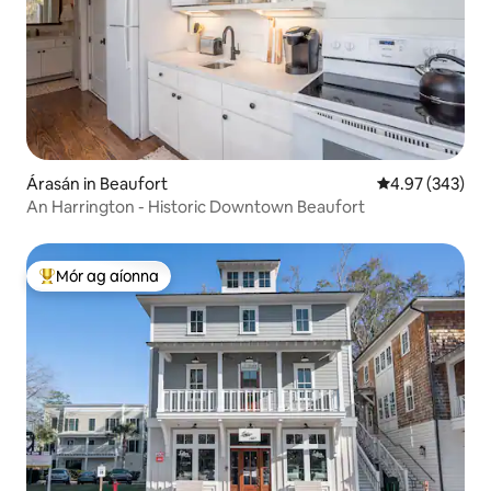
Árasán in Beaufort
Meánrátáil 4.97
4.97 (343)
An Harrington - Historic Downtown Beaufort
Mór ag aíonna
An-mhór ag aíonna