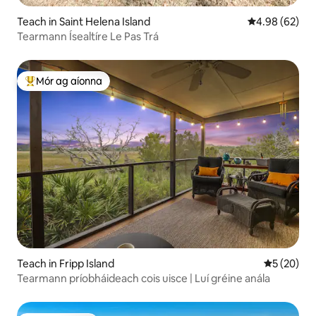
Teach in Saint Helena Island
Meánrátáil 4.9
4.98 (62)
Tearmann Ísealtíre Le Pas Trá
Mór ag aíonna
An-mhór ag aíonna
Teach in Fripp Island
Meánrátáil 
5 (20)
Tearmann príobháideach cois uisce | Luí gréine anála